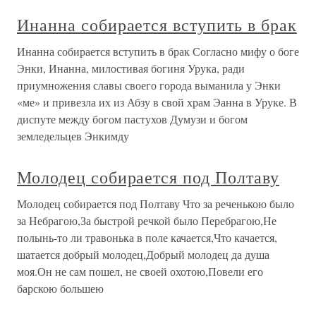
Инанна собирается вступить в брак
Инанна собирается вступить в брак Согласно мифу о боге
Энки, Инанна, милостивая богиня Урука, ради
приумножения славы своего города выманила у Энки
«ме» и привезла их из Абзу в свой храм Эанна в Уруке. В
диспуте между богом пастухов Думузи и богом
земледельцев Энкимду
Молодец собирается под Полтаву
Молодец собирается под Полтаву Что за реченькою было
за Небрагою,За быстрой речкой было Перебрагою,Не
полынь-то ли травонька в поле качается,Что качается,
шатается добрый молодец,Добрый молодец да душа
моя.Он не сам пошел, не своей охотою,Повели его
барскою большею