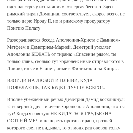
идет навстречу испытаниям, отвергая бегство. Здесь
римский тиран Домициан соответствует, скорее всего, не
только царю Ироду II, но и римскому прокуратору
Понтию Пилату.
Разворачивается беседа Аполлония-Христа с Дамидом-
Матфеем и Деметрием-Марией. Деметрий умоляет
Аполлония БЕЖАТЬ от тирана: «Спасение рядом, ты
только глянь, сколько тут кораблей: иные отправляются в
Ливию, иные в Египет, иные в Финикию и на Кипр…
ВЗОЙДИ НА ЛЮБОЙ И ПЛЫВИ, КУДА
ПОЖЕЛАЕШЬ, ТАК БУДЕТ ЛУЧШЕ ВСЕГО!..
Вполне убежденный речью Деметрия Дамид воскликнул:
«Ты верный друг, и очень хорошо для Аполлония, что ты
тут! Когда я советую НЕ КИДАТЬСЯ ГРУДЬЮ НА
ОСТРЫЙ МЕЧ и не переть против тирана, грозней
которого свет не видывал, то от моих разговоров толку