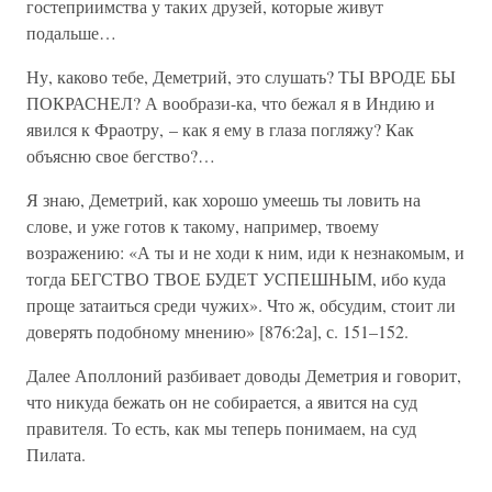
гостеприимства у таких друзей, которые живут
подальше…
Ну, каково тебе, Деметрий, это слушать? ТЫ ВРОДЕ БЫ
ПОКРАСНЕЛ? А вообрази-ка, что бежал я в Индию и
явился к Фраотру, – как я ему в глаза погляжу? Как
объясню свое бегство?…
Я знаю, Деметрий, как хорошо умеешь ты ловить на
слове, и уже готов к такому, например, твоему
возражению: «А ты и не ходи к ним, иди к незнакомым, и
тогда БЕГСТВО ТВОЕ БУДЕТ УСПЕШНЫМ, ибо куда
проще затаиться среди чужих». Что ж, обсудим, стоит ли
доверять подобному мнению» [876:2a], с. 151–152.
Далее Аполлоний разбивает доводы Деметрия и говорит,
что никуда бежать он не собирается, а явится на суд
правителя. То есть, как мы теперь понимаем, на суд
Пилата.