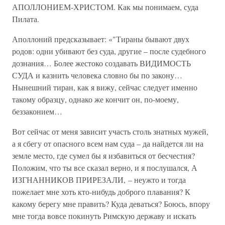
АПОЛЛОНИЕМ-ХРИСТОМ. Как мы понимаем, суда
Пилата.
Аполлоний предсказывает: «"Тираны бывают двух
родов: одни убивают без суда, другие – после судебного
дознания… Более жестоко создавать ВИДИМОСТЬ
СУДА и казнить человека словно бы по закону…
Нынешний тиран, как я вижу, сейчас следует именно
такому образцу, однако же кончит он, по-моему,
беззаконием…
Вот сейчас от меня зависит участь столь знатных мужей,
а я сбегу от опасного всем нам суда – да найдется ли на
земле место, где сумел бы я избавиться от бесчестия?
Положим, что ты все сказал верно, и я послушался, А
ИЗГНАННИКОВ ПРИРЕЗАЛИ, – неужто и тогда
пожелает мне хоть кто-нибудь доброго плавания? К
какому берегу мне править? Куда деваться? Боюсь, впору
мне тогда вовсе покинуть Римскую державу и искать