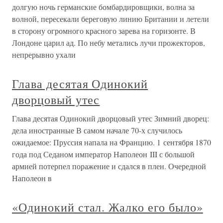
долгую ночь германские бомбардировщики, волна за
волной, пересекали береговую линию Британии и летели
в сторону огромного красного зарева на горизонте. В
Лондоне царил ад. По небу метались лучи прожекторов,
непрерывно ухали
Глава десятая Одинокий
дворцовый утес
Глава десятая Одинокий дворцовый утес Зимний дворец:
дела иностранные В самом начале 70-х случилось
ожидаемое: Пруссия напала на Францию. 1 сентября 1870
года под Седаном император Наполеон III с большой
армией потерпел поражение и сдался в плен. Очередной
Наполеон в
«Одинокий стал. Жалко его было»