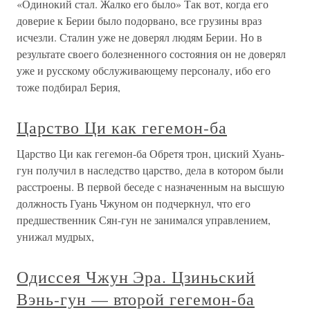
«Одинокий стал. Жалко его было» Так вот, когда его
доверие к Берии было подорвано, все грузины враз
исчезли. Сталин уже не доверял людям Берии. Но в
результате своего болезненного состояния он не доверял
уже и русскому обслуживающему персоналу, ибо его
тоже подбирал Берия,
Царство Ци как гегемон-ба
Царство Ци как гегемон-ба Обретя трон, циский Хуань-
гун получил в наследство царство, дела в котором были
расстроены. В первой беседе с назначенным на высшую
должность Гуань Чжуном он подчеркнул, что его
предшественник Сян-гун не занимался управлением,
унижал мудрых,
Одиссея Чжун Эра. Цзиньский
Вэнь-гун — второй гегемон-ба