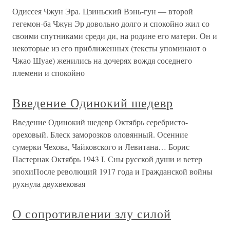
Одиссея Чжун Эра. Цзиньский Вэнь-гун — второй
гегемон-ба Чжун Эр довольно долго и спокойно жил со
своими спутниками среди ди, на родине его матери. Он и
некоторые из его приближенных (тексты упоминают о
Чжао Шуае) женились на дочерях вождя соседнего
племени и спокойно
Введение Одинокий шедевр
Введение Одинокий шедевр Октябрь серебристо-
ореховый. Блеск заморозков оловянный. Осенние
сумерки Чехова, Чайковского и Левитана… Борис
Пастернак Октябрь 1943 I. Сны русской души и ветер
эпохиПосле революций 1917 года и Гражданской войны
рухнула двухвековая
О сопротивлении злу силой