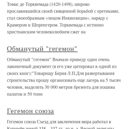
Томас де Торквемада (1420-1498), широко
прославившийся своей священной борьбой с еретиками,
стал своеобразным «лицом Инквизиции», наряду с
Крамером и Шпренгером. Торквемада с истинно
христианским человеколюбием сжег на
Обманутый "гегемон"
Обманутый "гегемон" Вначале приведу один очень
лаконичный документ (я его уже цитировал в одной из
своих книг):"Товарищу Берия Л.П.Для развертывания
строительства прошу организовать еще лагерь на 5 тысяч
человек, выделить 30 000 метров брезента для пошива
палаток и 50 тонн
Гегемон союза
Гегемон союза Съезд для заключения мира работал в
Коринфе зимой 338—337 гг. до н. э. Весной делегаты