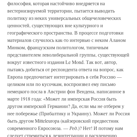
философия, которая настойчиво внедряется на
вестернизируемой территории, пытается выводить
политику из неких универсальных общечеловеческих
ценностей, существующих вне культурного и
географического пространства. В процессе подготовки
материалов случилось как-то интервью с неким Аланом
Минком, французским политологом, типичным
представителем леволиберальной группы, существующей
вокруг известного издания Le Mond. Так вот, автор,
пытаясь добиться от респондента ответа на вопрос, как
Европа предпочитает интегрировать в себя Россию —
целиком или по кусочкам, воспроизвел ему письмо
немецкого посла в Австрии фон Вендена, написанное в
марте 1918 года: «Может ли имперская Россия быть
другом имперской Германии? Да, если мы не отберем у
нее побережье (Прибалтику и Украину). Может ли Россия
быть другом Mitteleuropa (кайзеровский предвестник
современного Евросоюза. —
Ред
.)? Нет! И потому нам
следует стремиться к дезинтеграции и расчленению