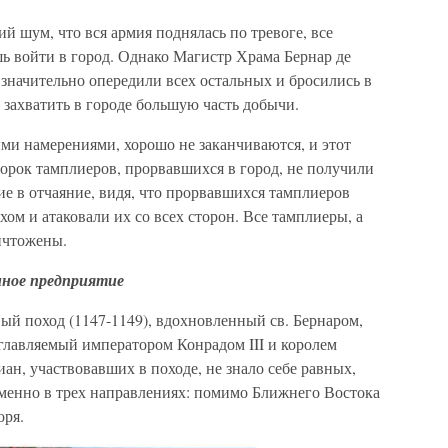
й шум, что вся армия поднялась по тревоге, все
ь войти в город. Однако Магистр Храма Бернар де
значительно опередили всех остальных и бросились в
 захватить в городе большую часть добычи.
ми намерениями, хорошо не заканчиваются, и этот
орок тамплиеров, прорвавшихся в город, не получили
ие в отчаяние, видя, что прорвавшихся тамплиеров
хом и атаковали их со всех сторон. Все тамплиеры, а
ичтожены.
нное предприятие
ый поход (1147-1149), вдохновленный св. Бернаром,
главляемый императором Конрадом III и королем
н, участвовавших в походе, не знало себе равных,
еменно в трех направлениях: помимо Ближнего Востока
оря.