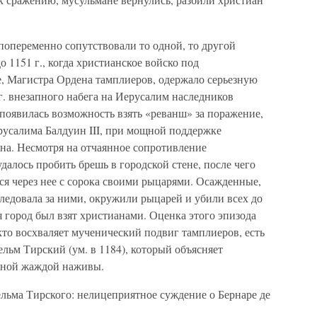
опеременно сопутствовали то одной, то другой
 1151 г., когда христианское войско под
е, Магистра Ордена тамплиеров, одержало серьезную
 г. внезапного набега на Иерусалим наследников
 появилась возможность взять «реванш» за поражение,
ерусалима Балдуин III, при мощной поддержке
на. Несмотря на отчаянное сопротивление
далось пробить брешь в городской стене, после чего
ся через нее с сорока своими рыцарями. Осажденные,
следовала за ними, окружили рыцарей и убили всех до
я город был взят христианами. Оценка этого эпизода
 кто восхваляет мученический подвиг тамплиеров, есть
ельм Тирский (ум. в 1184), который объясняет
одной жаждой наживы.
льма Тирского: нелицеприятное суждение о Бернаре де