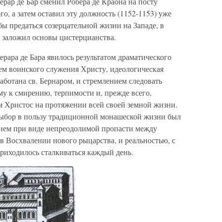
ерар де Бар сменил Робера де Краона на посту
, а затем оставил эту должность (1152-1153) уже
бы предаться созерцательной жизни на Западе, в
й заложил основы цистерцианства.
рара де Бара явилось результатом драматического
м воинского служения Христу, идеологическая
аботана св. Бернаром, и стремлением следовать
у к смирению, терпимости и, прежде всего,
м Христос на протяжении всей своей земной жизни.
выбор в пользу традиционной монашеской жизни был
нием при виде непреодолимой пропасти между
в Восхвалении нового рыцарства, и реальностью, с
риходилось сталкиваться каждый день.