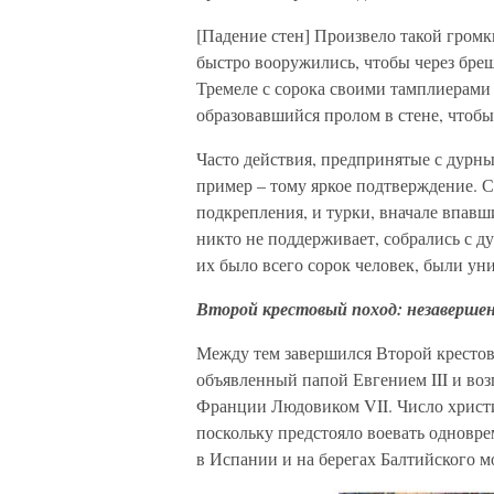
[Падение стен] Произвело такой громки
быстро вооружились, чтобы через бреш
Тремеле с сорока своими тамплиерами 
образовавшийся пролом в стене, чтобы
Часто действия, предпринятые с дурны
пример – тому яркое подтверждение. С
подкрепления, и турки, вначале впавш
никто не поддерживает, собрались с ду
их было всего сорок человек, были ун
Второй крестовый поход: незаверше
Между тем завершился Второй крестов
объявленный папой Евгением III и воз
Франции Людовиком VII. Число христиа
поскольку предстояло воевать одновр
в Испании и на берегах Балтийского м