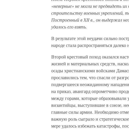
«неверные» не могли не предвидеть их
строительству военных укреплений, та
Построенный в XII в., он выдержал н
удалось его взять.
В результате этой неудачи сильно пост
народе стала распространяться далеко н
Второй крестовый поход оказался наст
жизней и материальных средств, наско
осады христианскими войсками Дамаска
прославились тем, что спасли от разг
подвергшееся неожиданному нападению 
на приказ, авангард опрометчиво прод
между горами, которые образовывали у
византийцы, выступившие в союзе, нес
главные силы армии. Необходимо отме
важную роль сыграло и стратегическое
мере удалось избежать катастрофы, по