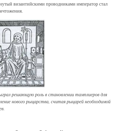
манутый византийскими проводниками император стал
ничтожения.
 сыграл решающую роль в становлении тамплиеров для
аление нового рыцарства, считая рыцарей необходимой
ев.