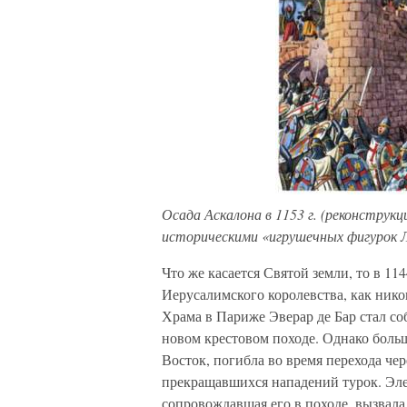
Осада Аскалона в 1153 г. (реконстру
историческими «игрушечных фигурок Л
Что же касается Святой земли, то в 11
Иерусалимского королевства, как никог
Храма в Париже Эверар де Бар стал со
новом крестовом походе. Однако больш
Восток, погибла во время перехода чер
прекращавшихся нападений турок. Эле
сопровождавшая его в походе, вызвала