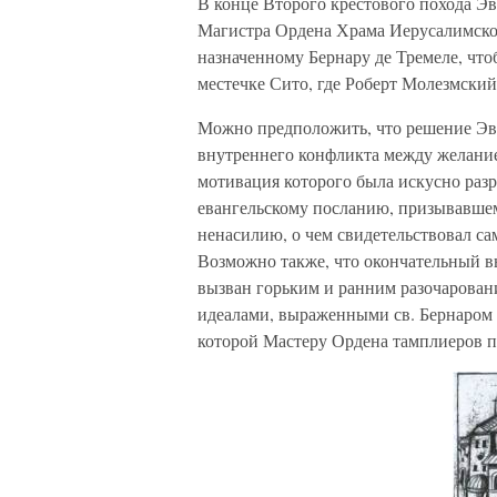
В конце Второго крестового похода Эв
Магистра Ордена Храма Иерусалимского
назначенному Бернару де Тремеле, что
местечке Сито, где Роберт Молезмски
Можно предположить, что решение Эве
внутреннего конфликта между желание
мотивация которого была искусно разр
евангельскому посланию, призывавшем
ненасилию, о чем свидетельствовал са
Возможно также, что окончательный 
вызван горьким и ранним разочарова
идеалами, выраженными св. Бернаром 
которой Мастеру Ордена тамплиеров п