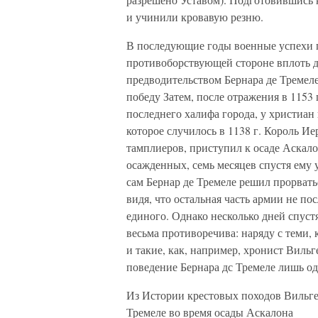
и учинили кровавую резню.
В последующие годы военные успехи п
противоборствующей стороне вплоть до
предводительством Бернара де Тремел
победу Затем, после отражения в 1153
последнего халифа города, у христиан
которое случилось в 1138 г. Король И
тамплиеров, приступил к осаде Аскало
осажденных, семь месяцев спустя ему у
сам Бернар де Тремеле решил прорвать
видя, что остальная часть армии не по
единого. Однако несколько дней спуст
весьма противоречива: наряду с теми,
и такие, как, например, хронист Вильг
поведение Бернара дс Тремеле лишь 
Из Истории крестовых походов Вильге
Тремеле во время осады Аскалона