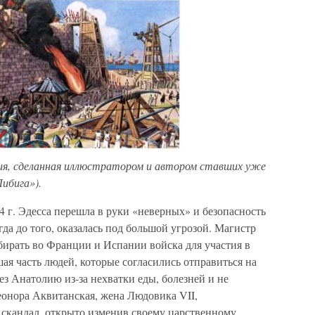
кция, сделанная иллюстратором и автором ставших уже
ибига»).
44 г. Эдесса перешла в руки «неверных» и безопасность
да до того, оказалась под большой угрозой. Магистр
бирать во Франции и Испании войска для участия в
ая часть людей, которые согласились отправиться на
ез Анатолию из-за нехватки еды, болезней и не
онора Аквитанская, жена Людовика VII,
 скандал, открыто изменив своему царственному