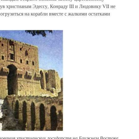
нув христианам Эдессу, Конраду III и Людовику VII не
погрузиться на корабли вместе с жалкими остатками
снования христианских государств на Ближнем Востоке