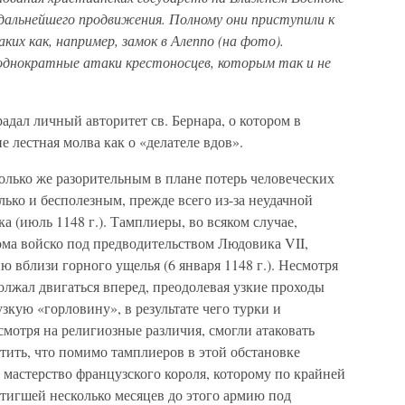
 дальнейшего продвижения. Полному они приступили к
ких как, например, замок в Алеппо (на фото).
еоднократные атаки крестоносцев, которым так и не
радал личный авторитет св. Бернара, о котором в
е лестная молва как о «делателе вдов».
олько же разорительным в плане потерь человеческих
лько и бесполезным, прежде всего из-за неудачной
 (июль 1148 г.). Тамплиеры, во всяком случае,
рома войско под предводительством Людовика VII,
вблизи горного ущелья (6 января 1148 г.). Несмотря
олжал двигаться вперед, преодолевая узкие проходы
зкую «горловину», в результате чего турки и
мотря на религиозные различия, смогли атаковать
тить, что помимо тамплиеров в этой обстановке
 мастерство французского короля, которому по крайней
стигшей несколько месяцев до этого армию под