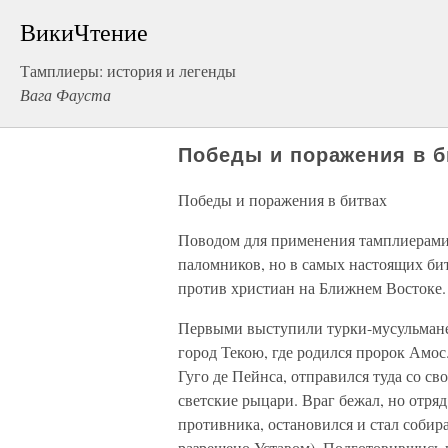
ВикиЧтение
Тамплиеры: история и легенды
Вага Фауста
Победы и поражения в б
Победы и поражения в битвах
Поводом для применения тамплиерами 
паломников, но в самых настоящих би
против христиан на Ближнем Востоке.
Первыми выступили турки-мусульмане 
город Текою, где родился пророк Амос
Гуго де Пейнса, отправился туда со с
светские рыцари. Враг бежал, но отряд
противника, остановился и стал собир
разрешено Уставом). Подготовившись 