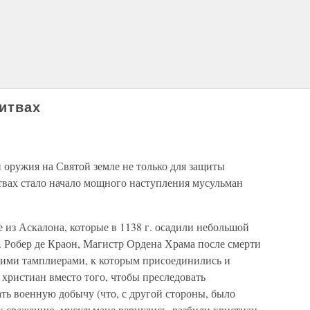
итвах
оружия на Святой земле не только для защиты
твах стало начало мощного наступления мусульман
из Аскалона, которые в 1138 г. осадили небольшой
. Робер де Краон, Магистр Ордена Храма после смерти
воими тамплиерами, к которым присоединились и
 христиан вместо того, чтобы преследовать
ать военную добычу (что, с другой стороны, было
к сражению, мусульмане вернулись, разбили христиан