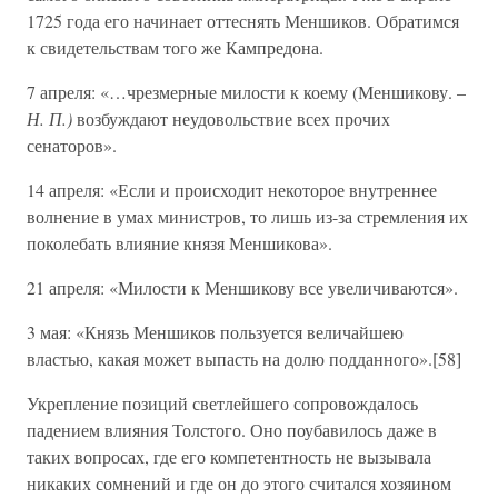
1725 года его начинает оттеснять Меншиков. Обратимся
к свидетельствам того же Кампредона.
7 апреля: «…чрезмерные милости к коему (Меншикову. –
Н. П.)
возбуждают неудовольствие всех прочих
сенаторов».
14 апреля: «Если и происходит некоторое внутреннее
волнение в умах министров, то лишь из-за стремления их
поколебать влияние князя Меншикова».
21 апреля: «Милости к Меншикову все увеличиваются».
3 мая: «Князь Меншиков пользуется величайшею
властью, какая может выпасть на долю подданного».[58]
Укрепление позиций светлейшего сопровождалось
падением влияния Толстого. Оно поубавилось даже в
таких вопросах, где его компетентность не вызывала
никаких сомнений и где он до этого считался хозяином