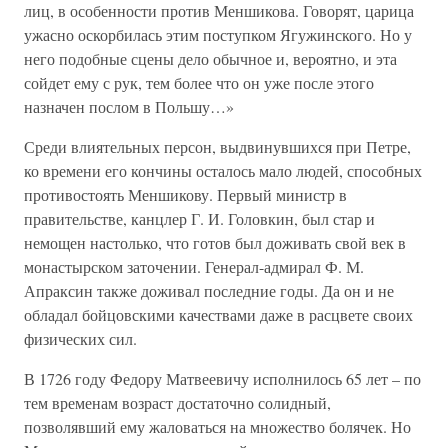
лиц, в особенности против Меншикова. Говорят, царица
ужасно оскорбилась этим поступком Ягужинского. Но у
него подобные сцены дело обычное и, вероятно, и эта
сойдет ему с рук, тем более что он уже после этого
назначен послом в Польшу…»
Среди влиятельных персон, выдвинувшихся при Петре,
ко времени его кончины осталось мало людей, способных
противостоять Меншикову. Первый министр в
правительстве, канцлер Г. И. Головкин, был стар и
немощен настолько, что готов был доживать свой век в
монастырском заточении. Генерал-адмирал Ф. М.
Апраксин также доживал последние годы. Да он и не
обладал бойцовскими качествами даже в расцвете своих
физических сил.
В 1726 году Федору Матвеевичу исполнилось 65 лет – по
тем временам возраст достаточно солидный,
позволявший ему жаловаться на множество болячек. Но