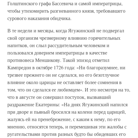
Голштинского графа Бассевича и самой императрицы,
чтобы утихомирить разгневанного князя, требовавшего
сурового наказания обидчика.
В те недели и месяцы, когда Ягужинский не подвергал
свой организм чрезмерному влиянию горячительных
напитков, он слыл рассудительным человеком и
пользовался доверием императрицы в качестве
противовеса Меншикову. Такой эпизод отметил
Кампредон в октябре 1726 года: «Ни благоразумнее, ни
трезвее прежнего он не сделался, но его безотлучное
влияние около царицы не оставляет более сомнения в
том, что он сделался ее любимцем». И это несмотря на то,
что в августе он совершил поступок, вызвавший
раздражение Екатерины: «На днях Ягужинский напился
при дворе и пьяный бросился на колени перед царицей,
жалуясь ей на пренебрежение, с каким к нему, по его
мнению, относятся теперь, и перемешивая эти жалобы с
ругательствами против разных будто бы обидевших его