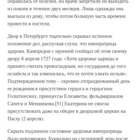
оправилась от болезни, но врачи запретили ей выходить
из покоев в течение двух месяцев. Лишь однажды она
выехала из дому, чтобы потом большую часть времени
провести в постели.
Двор в Петербурге тщательно скрывал истинное
положение дел, распуская слухи, что императрица
здорова. Кампредон с иронией сообщал об этом своему
двору 8 апреля 1727 года: «Хотя здоровье царицы и
принято считать превосходным, но государыня до того
ослабела и так изменилась, что ее почти узнать нельзя».
Подтверждением тому – скромно отпразднованный день
ее рождения в присутствии герцога и герцогини
Голштинских, принцессы Елизаветы, фельдмаршалов
Сапеги и Меншикова.[51] Екатерина не смогла
присутствовать даже на обедне в дворцовой церкви на
Пасху (2 апреля).
Скрыть подлинное состояние здоровья императрицы
было невозможно. Буквально на следующий день после