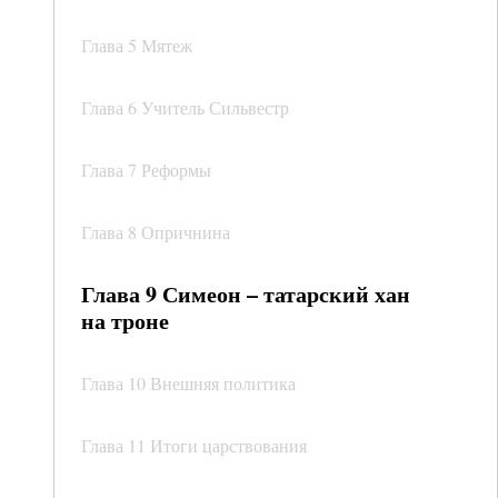
Глава 5 Мятеж
Глава 6 Учитель Сильвестр
Глава 7 Реформы
Глава 8 Опричнина
Глава 9 Симеон – татарский хан
на троне
Глава 10 Внешняя политика
Глава 11 Итоги царствования