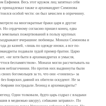
ом Евфимия. Весь этот кружок лиц запятнал себя
му принадлежал также и архимандрит Симонова
оился особой чести: он был зачислен в опричнину.
мотрело на многократные браки царя и другие
. Но сердечному согласию пришел конец, едва
и земельных пожертвований в пользу крупных
о раздражают вчерашние любимцы. Монахи Симонова и
года до казней, «лишь по одежде иноки, а все по-
химандриты подавали худой пример братии. Царю
т, «не хотя быти в архимандритах и умысля,
буттося беспамятством». Монахи могли рассчитывать на
дном неблагочинии. Но против них выдвинуты были
 своих богомольцев за то, что они «гонялись» за
 без боярских даяний их обители оскудеют. Не за
 боярами пострадали Леонид и архимандриты?
генд. Одни толковали, будто царь содрал с владыки
зашив в медвежью шкуру), собаками затравил». По
 на площади перед Успенским собором в Кремле. Но