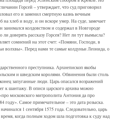
личанин Горсей – утверждает, что суд приговорил
иловал его и заменил смертную казнь вечным
 на хлеб и воду, и он вскоре умер. На суде, замечает
он занимался колдовством и содержал в Новгороде
о ли доверять рассказу Горсея? Нет ли тут вымысла?
ляет сомнений на этот счет: «Помяни, Господи, в
ьи волхвы». Перед нами те самые колдуньи Леонида, о
сударственного преступника. Архиепископ якобы
ольским и шведским королями. Обвинения были столь
вконец запуганные люди. Царь опасался возражений
ег к шантажу. В описи царского архива можно
 «про московского митрополита Антония да про
84 году». Самое примечательное – это дата розыска.
д начинался 1 сентября 1575 года. Следовательно, царь
время, когда полным ходом шла подготовка к суду над