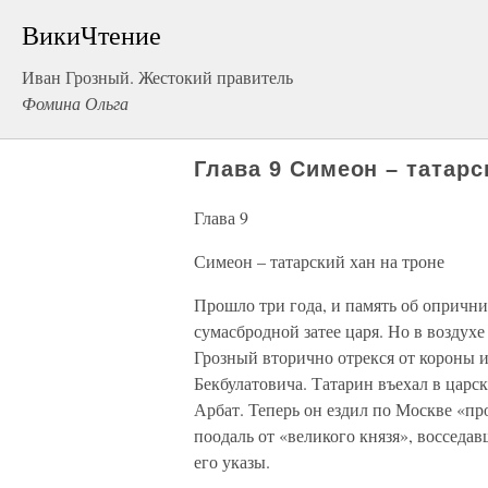
ВикиЧтение
Иван Грозный. Жестокий правитель
Фомина Ольга
Глава 9 Симеон – татарс
Глава 9
Симеон – татарский хан на троне
Прошло три года, и память об опрични
сумасбродной затее царя. Но в воздухе
Грозный вторично отрекся от короны и
Бекбулатовича. Татарин въехал в царс
Арбат. Теперь он ездил по Москве «пр
поодаль от «великого князя», восседа
его указы.