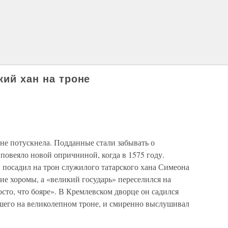
кий хан на троне
не потускнела. Подданные стали забывать о
 повеяло новой опричниной, когда в 1575 году.
 посадил на трон служилого татарского хана Симеона
кие хоромы, а «великий государь» переселился на
осто, что бояре». В Кремлевском дворце он садился
вшего на великолепном троне, и смиренно выслушивал