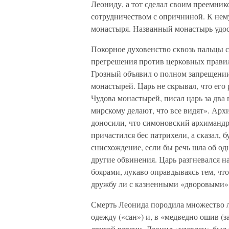
Леониду, а тот сделал своим преемник
сотрудничеством с опричниной. К не
монастыря. Названный монастырь удост
Покорное духовенство сквозь пальцы с
прегрешения против церковных правил
Грозный объявил о полном запрещени
монастырей. Царь не скрывал, что ег
Чудова монастырей, писал царь за два 
мирскому делают, что все видят». Ар
доносили, что симоновский архимандри
причастился бес патрихели, а сказал, 
снисхождение, если бы речь шла об о
другие обвинения. Царь разгневался на
боярами, лукаво оправдываясь тем, что
дружбу ли с казненными «дворовыми»
Смерть Леонида породила множество ле
одежду («сан») и, в «медведно ошив (
другой версии, Леонид «удавлен» был