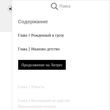
Поиск
Содержание
Глава 1 Рожденный в грозу
Глава 2 Иваново детство
Продолжение на Литрес
Глава 3 Юность
Глава 4 Венчанный на царство
Мономаховым венцом