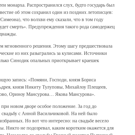
и монарха. Распространился слух, будто государь был
вестие об этом сохранил один из поздних летописцев:
(Симеона), что волхви ему сказали, что в том году
удет смерть». Предупреждения такого рода самодержец
однажды.
ем мгновенного решения. Этому шагу предшествовала
ческие из них разыгрались за кулисами. Источники
только Синодик опальных приоткрывает краешек
щую запись: «Помяни, Господи, князя Бориса
ньдрея, князя Никиту Тулуповы, Михайлоу Плещеев,
рово, Ориноу Мансурова… Якова Мансурова».
при новом дворе особое положение. За год до
 свадьбу с Анной Васильчиковой. На ней было
збранных. Но вот что интересно: на свадьбе весело
вы. Никто не подозревал, каким коротким окажется для
ота. Незадолго до свадьбы Грозный посетил Пыточный