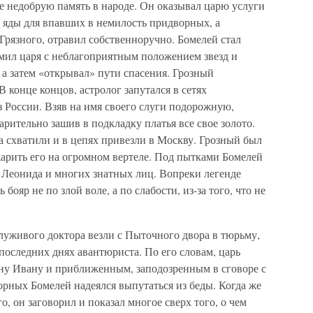
е недобрую память в народе. Он оказывал царю услуги
я яды для впавших в немилость придворных, а
Грязного, отравил собственноручно. Бомелей стал
мил царя с неблагоприятным положением звезд и
а затем «открывал» пути спасения. Грозный
 конце концов, астролог запутался в сетях
 России. Взяв на имя своего слуги подорожную,
арительно зашив в подкладку платья все свое золото.
 схватили и в цепях привезли в Москву. Грозный был
арить его на огромном вертеле. Под пытками Бомелей
 Леонида и многих знатных лиц. Вопреки легенде
бояр не по злой воле, а по слабости, из-за того, что не
луживого доктора везли с Пыточного двора в тюрьму,
оследних днях авантюриста. По его словам, царь
ну Ивану и приближенным, заподозренным в сговоре с
рных Бомелей надеялся выпутаться из беды. Когда же
о, он заговорил и показал многое сверх того, о чем