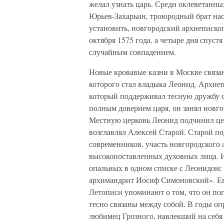
желал узнать царь. Среди оклеветанн
Юрьев-Захарьин, троюродный брат нас
установить, новгородский архиепископ
октября 1575 года, а четыре дня спуст
случайным совпадением.
Новые кровавые казни в Москве связа
которого стал владыка Леонид. Архиеп
который поддерживал тесную дружбу с
полным доверием царя, он занял новго
Местную церковь Леонид подчинил це
возглавлял Алексей Старой. Старой по
современников, участь новгородского 
высокопоставленных духовных лица. И
опальных в одном списке с Леонидом:
архимандрит Иосиф Симоновский». Ев
Летописи упоминают о том, что он пог
тесно связаны между собой. В годы о
любимец Грозного, навлекший на себя