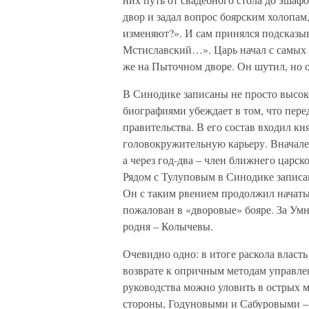
двор и задал вопрос боярским холопам
изменяют?». И сам принялся подсказыв
Мстиславский…». Царь начал с самых 
же на Пыточном дворе. Он шутил, но от
В Синодике записаны не просто высок
биографиями убеждает в том, что пер
правительства. В его состав входил кн
головокружительную карьеру. Вначале
а через год-два – член ближнего царс
Рядом с Тулуповым в Синодике записа
Он с таким рвением продолжил начаты
пожалован в «дворовые» бояре. За Умн
родня – Колычевы.
Очевидно одно: в итоге раскола власт
возврате к опричным методам управл
руководства можно уловить в острых 
стороны, Годуновыми и Сабуровыми – 