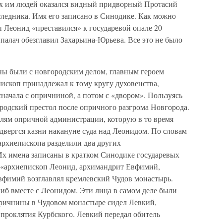
ых им людей оказался видный придворный Протасий
ледника. Имя его записано в Синодике. Как можно
 Леонид «преставился» к государевой опале 20
я палач обезглавил Захарьина-Юрьева. Все это не было
ны были с новгородским делом, главным героем
ископ принадлежал к тому кругу духовенства,
начала с опричниной, а потом с «двором». Пользуясь
родский престол после опричного разгрома Новгорода.
лям опричной администрации, которую в то время
двергся казни накануне суда над Леонидом. По словам
архиепископа разделили два других
х имена записаны в кратком Синодике государевых
 «архиепископ Леонид, архимандрит Евфимий,
фимий возглавлял кремлевский Чудов монастырь.
иб вместе с Леонидом. Эти лица в самом деле были
причнины в Чудовом монастыре сидел Левкий,
 проклятия Курбского. Левкий передал обитель