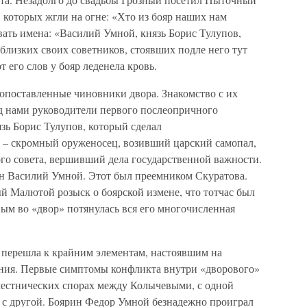
, которых жгли на огне: «Хто из бояр наших нам
ать имена: «Василий Умной, князь Борис Тулупов,
близких своих советников, стоявших подле него тут
 его слов у бояр леденела кровь.
опоставленные чиновники двора. Знакомство с их
ед нами руководители первого послеопричного
язь Борис Тулупов, который сделал
 – скромный оруженосец, возивший царский самопал,
кого совета, вершивший дела государственной важности.
н Василий Умной. Этот был преемником Скуратова.
й Малютой розыск о боярской измене, что тотчас был
ым во «двор» потянулась вся его многочисленная
ь перешла к крайним элементам, настоявшим на
ения. Первые симптомы конфликта внутри «дворового»
местнических спорах между Колычевыми, с одной
с другой. Боярин Федор Умной безнадежно проиграл