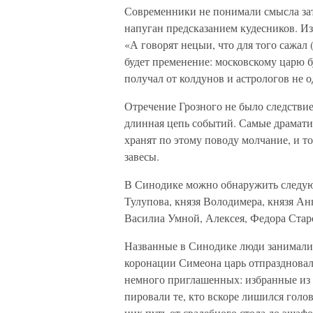
Современники не понимали смысла зате
напуган предсказанием кудесников. Из
«А говорят нецыи, что для того сажал 
будет пременение: московскому царю б
получал от колдунов и астрологов не 
Отречение Грозного не было следстви
длинная цепь событий. Самые драмати
хранят по этому поводу молчание, и 
завесы.
В Синодике можно обнаружить следую
Тулупова, князя Володимера, князя А
Василиа Умной, Алексея, Федора Ста
Названные в Синодике люди занимали 
коронации Симеона царь отпраздновал
немного приглашенных: избранные из и
пировали те, кто вскоре лишился голо
них путь от свадебного стола до эшаф