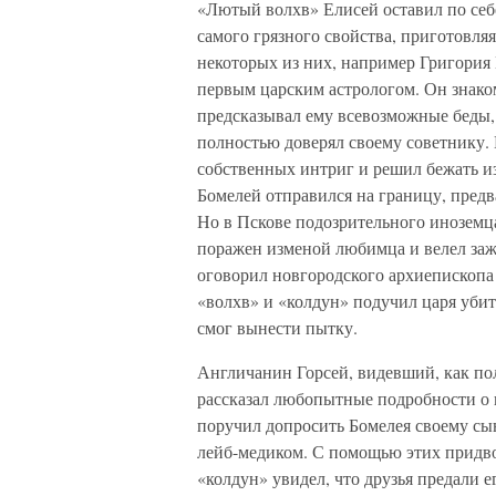
«Лютый волхв» Елисей оставил по себ
самого грязного свойства, приготовля
некоторых из них, например Григория 
первым царским астрологом. Он знако
предсказывал ему всевозможные беды, 
полностью доверял своему советнику. В
собственных интриг и решил бежать из
Бомелей отправился на границу, предв
Но в Пскове подозрительного иноземца
поражен изменой любимца и велел заж
оговорил новгородского архиепископа
«волхв» и «колдун» подучил царя убить 
смог вынести пытку.
Англичанин Горсей, видевший, как по
рассказал любопытные подробности о п
поручил допросить Бомелея своему сы
лейб-медиком. С помощью этих придво
«колдун» увидел, что друзья предали ег