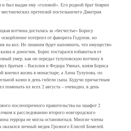
 и был выдан ему «головой». Его родной брат боярин
 местнических претензий постельничего Дмитрия
цкая вотчина досталась за «бесчестье» Борису
е оскорбление потерпел от фаворита Годунов, но
ив на кол. Не лишним будет напомнить, что имущество
азна и доносчик. Борис постарался избавиться от
озный умер, как он передал тулуповскую вотчину в
вух братьев – Василия и Федора Умных, князя Бориса
й кончил жизнь в монастыре, а Анна Тулупова, по
ельной казни в день гибели сына. Будучи причастным
ел поминать их всех 2 августа – очевидно, в день
рвого послеопричного правительства на эшафот 2
олчком к расследованию второго новгородского
шина террора не могла остановиться. Многие члены
их оказался личный медик Грозного Елисей Бомелей.