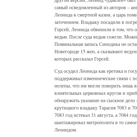
самый осведомленный из авторов – анг
Леонида к смертной казни, а царь пом
заточением. Владыку посадили в погреб
Горсей, Леонида обвинили в том, что 
ведьм. После суда ведьм сожгли. Можн
Поминальная запись Синодика не остав
Новегороде 15 жен, а сказывают ведун
которых рассказал Горсей.
Суд осудил Леонида как еретика и го
поддерживал изменнические связи с п
нелепы, что им могли поверить лишь 
влиятельных церковных кругов и приб
обнаружить указание на сыскное дело
крутицкого владыку Тарасия 7083 и 70
7083 год истекал 31 августа, а 7084 го
шантажировал митрополита в то самое 
Леонидом.