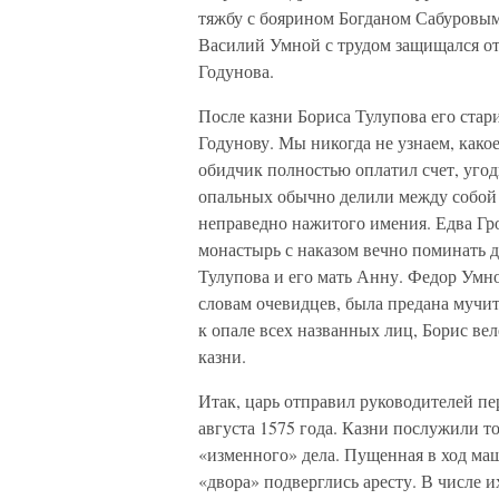
тяжбу с боярином Богданом Сабуровым
Василий Умной с трудом защищался от
Годунова.
После казни Бориса Тулупова его стари
Годунову. Мы никогда не узнаем, како
обидчик полностью оплатил счет, угод
опальных обычно делили между собой к
неправедно нажитого имения. Едва Гр
монастырь с наказом вечно поминать д
Тулупова и его мать Анну. Федор Умно
словам очевидцев, была предана мучит
к опале всех названных лиц, Борис вел
казни.
Итак, царь отправил руководителей пе
августа 1575 года. Казни послужили т
«изменного» дела. Пущенная в ход ма
«двора» подверглись аресту. В числе 