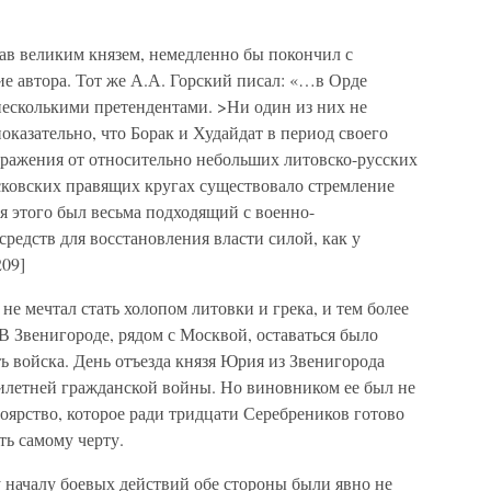
в великим князем, немедленно бы покончил с
ие автора. Тот же А.А. Горский писал: «…в Орде
несколькими претендентами. >Ни один из них не
оказательно, что Борак и Худайдат в период своего
ражения от относительно небольших литовско-русских
сковских правящих кругах существовало стремление
я этого был весьма подходящий с военно-
редств для восстановления власти силой, как у
209]
е мечтал стать холопом литовки и грека, и тем более
В Звенигороде, рядом с Москвой, оставаться было
ть войска. День отъезда князя Юрия из Звенигорода
илетней гражданской войны. Но виновником ее был не
оярство, которое ради тридцати Серебреников готово
ть самому черту.
 началу боевых действий обе стороны были явно не