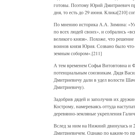
готовы. Поэтому Юрий Дмитриевич пр
дня, то есть до 29 июня. Клика[210] со
По мнению историка А.А. Зимина: «Уж
по всех людей своих», и собрались «вси
великого князя». Похоже, что решение
воинов князя Юрия. Созвано было что
земным собором».[211]
А тем временем Софья Витовтовна и Ф
потенциальным союзникам. Дядя Васил
Дмитриевичу дали в удел волости Шаче
Дмитриевичу).
Задобрив дядей и заполучив их дружи
Кострому, намереваясь оттуда наступа
деревянно-земляные укрепления Галич
Вслед за ним на Нижний двинулась и 2
Дмитриевичем. Однако по каким-то пр