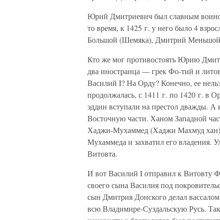
Юрий Дмитриевич был славным воином
то время, к 1425 г. у него было 4 взр
Большой (Шемяка), Дмитрий Меньшой 
Кто же мог противостоять Юрию Дмит
два иностранца — грек Фо-тий и лито
Василий I? На Орду? Конечно, ее нельз
продолжалась, с 1411 г. по 1420 г. в 
эддин вступали на престол дважды. А в
Восточную части. Ханом Западной час
Хаджи-Мухаммед (Хаджи Махмуд хан). 
Мухаммеда и захватил его владения. 
Витовта.
И вот Василий I отправил к Витовту Ф
своего сына Василия под покровительс
сын Дмитрия Донского делал вассалом 
всю Владимире-Суздальскую Русь. Таки