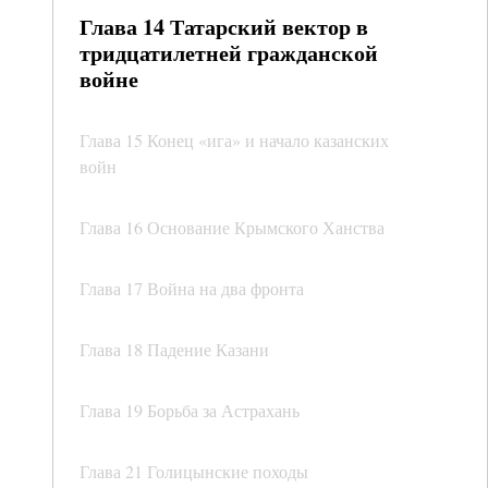
Глава 14 Татарский вектор в
тридцатилетней гражданской
войне
Глава 15 Конец «ига» и начало казанских
войн
Глава 16 Основание Крымского Ханства
Глава 17 Война на два фронта
Глава 18 Падение Казани
Глава 19 Борьба за Астрахань
Глава 21 Голицынские походы