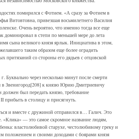
ься независимостью Московского княжества.
радостях помирился с Фотием. «А сразу за Фотием в
офья Витовтовна, привезшая восьмилетнего Василия
оленске. Очень вероятно, что именно тогда все еще
к доминировал в степи по меньшей мере до лета
 имя сына великого князя ярлык. Инициатива в этом,
 желавшего таким образом еще более оградить
ых притязаний со стороны его дядьев с отцовской
 г. Буквально через несколько минут после смерти
л в Звенигород[208] к князю Юрию Дмитриевичу
н должен был передать князю, требование
II прибыть в столицу и присягнуть.
ься и вместе с дружиной отправился в… Галич. Это
. «Клика» — это самое скромное название людям,
бенка: властолюбивой старухе, честолюбивому греку и
им положением и своими доходами с боярами князя