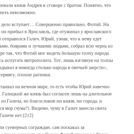
евали князя Андрея в сговоре с братом. Понятно, что
овить невозможно.
 в дело вступает… Совершенно правильно, Фотий. На
он прибыл в Ярославль, где отужинал у ярославского
 отправился Галич. Юрий, узнав, что к нему едет
тьми, боярами и лучшими людьми, собрал всю чернь из
оре так, что Фотий мог видеть большую толпу народа
сь испугать митрополита. Тот, лишь взглянув на толпы
идывал я никогда столько народа в овечьей шерсти»,
сермягу, плохие ратники.
таивал на вечном мире, то есть чтобы Юрий навечно
 Галицкий же князь был согласен лишь на длительное
из Галича, не благословив ни князя, ни города, и
лся мор (чума?). Видимо, чуму в Галич занесла свита
Галиче нет.[212]
ли суеверных сограждан, сам поскакал за