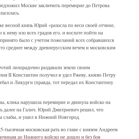
едложил Москве заключить перемирие до Петрова
гласилась.
е весной князь Юрий «разосла по веси своей отчине,
 к нему изо всех градов его, и восхоте пойти на
 принято было с учетом пожеланий всех собравшихся
-то среднее между древнерусским вечем и московским
отий лихорадочно раздавали земли своим
ия II Константин получил в удел Ржеву, князю Петру
бал и Ликурги (правда, тот передал их Константину
ны, клика нарушила перемирие и двинула войско на
ть далее на Галич. Юрий Дмитриевич решил, что
а слабы, и ушел в Нижний Новгород.
5-тысячная московская рать во главе с князем Андреем
ичинам до Нижнего войско не дошло и без боя