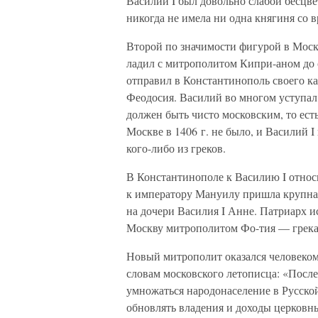
Василий I был довольно слабой бесцве
никогда не имела ни одна княгиня со 
Второй по значимости фигурой в Мос
ладил с митрополитом Кипри-аном до с
отправил в Константинополь своего к
Феодосия. Василий во многом уступал
должен быть чисто московским, то ест
Москве в 1406 г. не было, и Василий 
кого-либо из греков.
В Константинополе к Василию I относи
к императору Мануилу пришла крупная
на дочери Василия I Анне. Патриарх и
Москву митрополитом Фо-тия — грека
Новый митрополит оказался человеко
словам московского летописца: «После
умножаться народонаселение в Русской
обновлять владения и доходы церковные