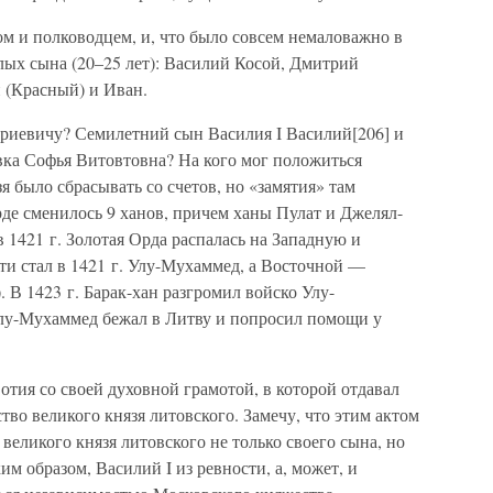
 и полководцем, и, что было совсем немаловажно в
ослых сына (20–25 лет): Василий Косой, Дмитрий
(Красный) и Иван.
риевичу? Семилетний сын Василия I Василий[206] и
вка Софья Витовтовна? На кого мог положиться
я было сбрасывать со счетов, но «замятия» там
Орде сменилось 9 ханов, причем ханы Пулат и Джелял-
 1421 г. Золотая Орда распалась на Западную и
ти стал в 1421 г. Улу-Мухаммед, а Восточной —
В 1423 г. Барак-хан разгромил войско Улу-
Улу-Мухаммед бежал в Литву и попросил помощи у
отия со своей духовной грамотой, в которой отдавал
тво великого князя литовского. Замечу, что этим актом
великого князя литовского не только своего сына, но
м образом, Василий I из ревности, а, может, и