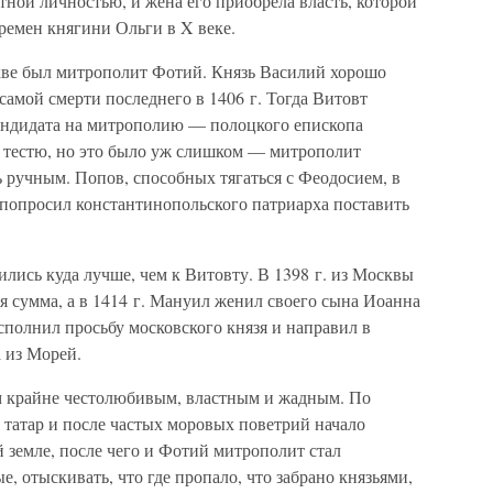
тной личностью, и жена его приобрела власть, которой
времен княгини Ольги в X веке.
кве был митрополит Фотий. Князь Василий хорошо
амой смерти последнего в 1406 г. Тогда Витовт
андидата на митрополию — полоцкого епископа
 тестю, но это было уж слишком — митрополит
ь ручным. Попов, способных тягаться с Феодосием, в
I попросил константинопольского патриарха поставить
лись куда лучше, чем к Витовту. В 1398 г. из Москвы
 сумма, а в 1414 г. Мануил женил своего сына Иоанна
сполнил просьбу московского князя и направил в
 из Морей.
м крайне честолюбивым, властным и жадным. По
 татар и после частых моровых поветрий начало
 земле, после чего и Фотий митрополит стал
, отыскивать, что где пропало, что забрано князьями,