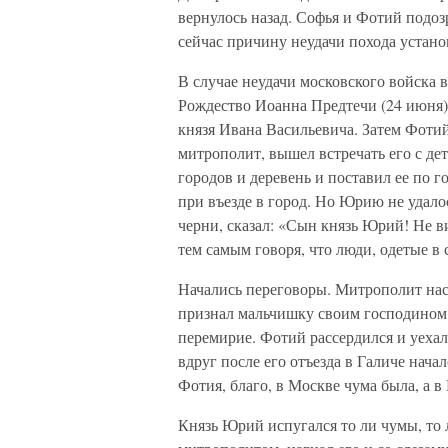
вернулось назад. Софья и Фотий подозр
сейчас причину неудачи похода устан
В случае неудачи московского войска
Рождество Иоанна Предтечи (24 июня) 
князя Ивана Васильевича. Затем Фотий
митрополит, вышел встречать его с де
городов и деревень и поставил ее по г
при въезде в город. Но Юрию не удало
черни, сказал: «Сын князь Юрий! Не в
тем самым говоря, что люди, одетые в 
Начались переговоры. Митрополит нас
признал мальчишку своим господином.
перемирие. Фотий рассердился и уехал 
вдруг после его отъезда в Галиче нача
Фотия, благо, в Москве чума была, а в 
Князь Юрий испугался то ли чумы, то 