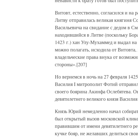
ненависти к брату готов был поступит
Витовт, естественно, согласился и на 
Литву отправилась великая княгиня С
Васильевича на свидание с дедом в См
находившийся в Литве (поскольку Бора
1423 г.) хан Улу-Мухаммед и выдал на
можно полагать, исходила от Витовта,
владельческие права внука от возможн
стороны».[207]
Но вернемся в ночь на 27 февраля 1425
Василия I митрополит Фотий отправи
своего боярина Акинфа Ослебятева. О
девятилетнего великого князя Василия 
Князь Юрий немедленно начал собират
был открытый вызов московской клике
правившим от имени девятилетнего ре
кучке бояр, не желавших делиться сво