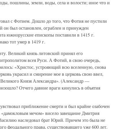
ды, пошлины, земли, воды, села и волости; иное что и
овал с Фотием. Дошло до того, что Фотия не пустили
ий он был остановлен, ограблен и принужден
вта южнорусские епископы поставили в 1415 г.
ако тот умер в 1419 г.
вту. Великий князь литовский принял его
итрополитом всея Руси. А Фотий, в свою очередь,
орилось: «Христос, устрояющий всю вселенную, снова
ковь украсил и смирение мое в церковь свою ввел,
, Великого Князя Александра». (Александр —
оизошло? Отчего давние враги кинулись в объятия
дчувствовал приближение смерти и был крайне озабочен
м «дамокловым мечом» висело завещание Дмитрия
 Василию наследовал брат Юрий. Причем это была не
ого феодального права, существовавшего уже 600 лет.