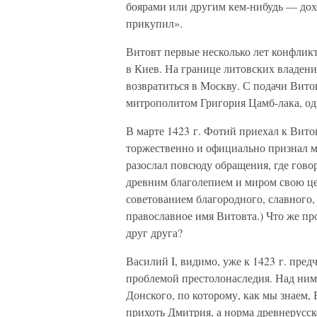
боярами или другим кем-нибудь — дохо
прикупил».
Витовт первые несколько лет конфликт
в Киев. На границе литовских владен
возвратиться в Москву. С подачи Вито
митрополитом Григория Цамб-лака, одн
В марте 1423 г. Фотий приехал к Вито
торжественно и официально признал м
разослал повсюду обращения, где гов
древним благолепием и миром свою цер
советованием благородного, славного
православное имя Витовта.) Что же пр
друг друга?
Василий I, видимо, уже к 1423 г. пре
проблемой престолонаследия. Над ни
Донского, по которому, как мы знаем,
прихоть Дмитрия, а норма древнерусск