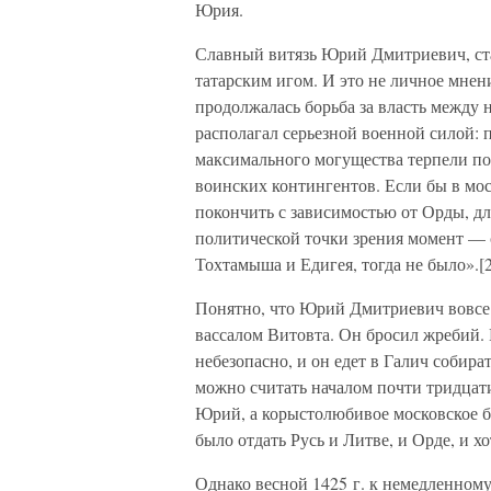
Юрия.
Славный витязь Юрий Дмитриевич, ста
татарским игом. И это не личное мнен
продолжалась борьба за власть между 
располагал серьезной военной силой: п
максимального могущества терпели по
воинских контингентов. Если бы в мо
покончить с зависимостью от Орды, дл
политической точки зрения момент — с
Тохтамыша и Едигея, тогда не было».[
Понятно, что Юрий Дмитриевич вовсе н
вассалом Витовта. Он бросил жребий. 
небезопасно, и он едет в Галич собира
можно считать началом почти тридцат
Юрий, а корыстолюбивое московское б
было отдать Русь и Литве, и Орде, и хо
Однако весной 1425 г. к немедленному