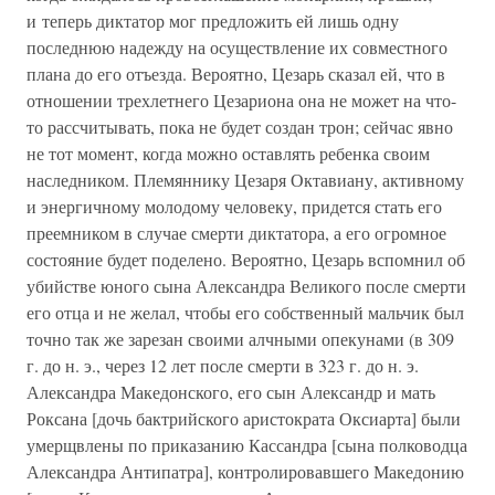
и теперь диктатор мог предложить ей лишь одну
последнюю надежду на осуществление их совместного
плана до его отъезда. Вероятно, Цезарь сказал ей, что в
отношении трехлетнего Цезариона она не может на что-
то рассчитывать, пока не будет создан трон; сейчас явно
не тот момент, когда можно оставлять ребенка своим
наследником. Племяннику Цезаря Октавиану, активному
и энергичному молодому человеку, придется стать его
преемником в случае смерти диктатора, а его огромное
состояние будет поделено. Вероятно, Цезарь вспомнил об
убийстве юного сына Александра Великого после смерти
его отца и не желал, чтобы его собственный мальчик был
точно так же зарезан своими алчными опекунами (в 309
г. до н. э., через 12 лет после смерти в 323 г. до н. э.
Александра Македонского, его сын Александр и мать
Роксана [дочь бактрийского аристократа Оксиарта] были
умерщвлены по приказанию Кассандра [сына полководца
Александра Антипатра], контролировавшего Македонию