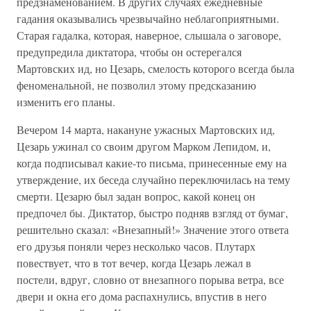
предзнаменованием. В других случаях ежедневные
гадания оказывались чрезвычайно неблагоприятными.
Старая гадалка, которая, наверное, слышала о заговоре,
предупредила диктатора, чтобы он остерегался
Мартовских ид, но Цезарь, смелость которого всегда была
феноменальной, не позволил этому предсказанию
изменить его планы.
Вечером 14 марта, накануне ужасных Мартовских ид,
Цезарь ужинал со своим другом Марком Лепидом, и,
когда подписывал какие-то письма, принесенные ему на
утверждение, их беседа случайно переключилась на тему
смерти. Цезарю был задан вопрос, какой конец он
предпочел бы. Диктатор, быстро подняв взгляд от бумаг,
решительно сказал: «Внезапный!» Значение этого ответа
его друзья поняли через несколько часов. Плутарх
повествует, что в тот вечер, когда Цезарь лежал в
постели, вдруг, словно от внезапного порыва ветра, все
двери и окна его дома распахнулись, впустив в него