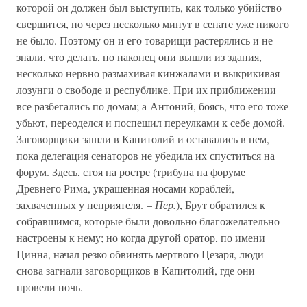
которой он должен был выступить, как только убийство
свершится, но через несколько минут в сенате уже никого
не было. Поэтому он и его товарищи растерялись и не
знали, что делать, но наконец они вышли из здания,
несколько нервно размахивая кинжалами и выкрикивая
лозунги о свободе и республике. При их приближении
все разбегались по домам; а Антоний, боясь, что его тоже
убьют, переоделся и поспешил переулками к себе домой.
Заговорщики зашли в Капитолий и оставались в нем,
пока делегация сенаторов не убедила их спуститься на
форум. Здесь, стоя на ростре (трибуна на форуме
Древнего Рима, украшенная носами кораблей,
захваченных у неприятеля. –
Пер.
), Брут обратился к
собравшимся, которые были довольно благожелательно
настроены к нему; но когда другой оратор, по имени
Цинна, начал резко обвинять мертвого Цезаря, люди
снова загнали заговорщиков в Капитолий, где они
провели ночь.