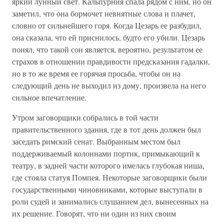
яркий лунный свет. Кальпурния спала рядом с ним, но он
заметил, что она бормочет невнятные слова и плачет,
словно от сильнейшего горя. Когда Цезарь ее разбудил,
она сказала, что ей приснилось, будто его убили. Цезарь
понял, что такой сон является, вероятно, результатом ее
страхов в отношении правдивости предсказания гадалки,
но в то же время ее горячая просьба, чтобы он на
следующий день не выходил из дому, произвела на него
сильное впечатление.
Утром заговорщики собрались в той части
правительственного здания, где в тот день должен был
заседать римский сенат. Выбранным местом был
поддерживаемый колоннами портик, примыкающий к
театру, в задней части которого имелась глубокая ниша,
где стояла статуя Помпея. Некоторые заговорщики были
государственными чиновниками, которые выступали в
роли судей и занимались слушанием дел, вынесенных на
их решение. Говорят, что ни один из них своим