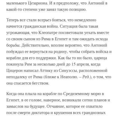
маленького Цезариона. И я предположу, что Антоний в
какой-то степени уже занял такую позицию.
Теперь все стали всерьез бояться, что немедленно
начнется гражданская война. Ситуация была такая
угрожающая, что Клеопатре посоветовали уехать вместе
со своим сыном из Рима в Египет и там ожидать исхода
борьбы. Действительно, вполне вероятно, что Антоний
побуждал ее вернуться на родину, чтобы собрать войска и
корабли для его поддержки. Как бы то ни было, царица
покинула Рим за несколько дней до 15 апреля, когда
Цицерон написал Аттику из Синуэссы, расположенной
неподалеку от Рима (ближе к Неаполю. –
Ред.
), о том, что
она спасается бегством.
Когда она плыла на корабле по Средиземному морю в
Египет, в ее голове, наверное, возникали сотни планов и
замыслов на будущее. Отчаяние, которое ее охватило
после смерти диктатора и крушения всех грандиозных