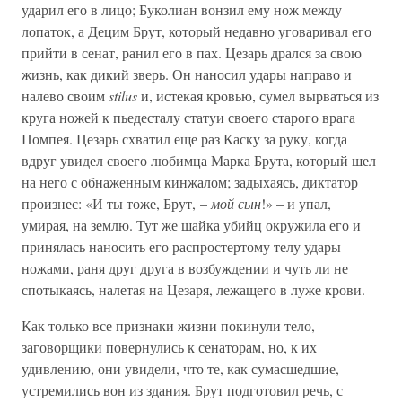
ударил его в лицо; Буколиан вонзил ему нож между
лопаток, а Децим Брут, который недавно уговаривал его
прийти в сенат, ранил его в пах. Цезарь дрался за свою
жизнь, как дикий зверь. Он наносил удары направо и
налево своим
stilus
и, истекая кровью, сумел вырваться из
круга ножей к пьедесталу статуи своего старого врага
Помпея. Цезарь схватил еще раз Каску за руку, когда
вдруг увидел своего любимца Марка Брута, который шел
на него с обнаженным кинжалом; задыхаясь, диктатор
произнес: «И ты тоже, Брут, –
мой сын
!» – и упал,
умирая, на землю. Тут же шайка убийц окружила его и
принялась наносить его распростертому телу удары
ножами, раня друг друга в возбуждении и чуть ли не
спотыкаясь, налетая на Цезаря, лежащего в луже крови.
Как только все признаки жизни покинули тело,
заговорщики повернулись к сенаторам, но, к их
удивлению, они увидели, что те, как сумасшедшие,
устремились вон из здания. Брут подготовил речь, с