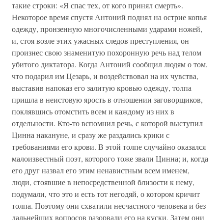
такие строки: «Я спас тех, от кого принял смерть».
Некоторое время спустя Антоний поднял на острие копья
одежду, пронзенную многочисленными ударами ножей,
и, стоя возле этих ужасных следов преступления, он
произнес свою знаменитую похоронную речь над телом
убитого диктатора. Когда Антоний сообщил людям о том,
что подарил им Цезарь, и воздействовал на их чувства,
выставив напоказ его залитую кровью одежду, толпа
пришла в неистовую ярость в отношении заговорщиков,
поклявшись отомстить всем и каждому из них в
отдельности. Кто-то вспомнил речь, с которой выступил
Цинна накануне, и сразу же раздались крики с
требованиями его крови. В этой толпе случайно оказался
малоизвестный поэт, которого тоже звали Цинна; и, когда
его друг назвал его этим ненавистным всем именем,
люди, стоявшие в непосредственной близости к нему,
подумали, что это и есть тот негодяй, о котором кричит
толпа. Поэтому они схватили несчастного человека и без
дальнейших вопросов разорвали его на куски. Затем они