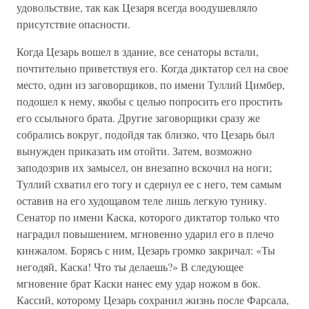
удовольствие, так как Цезаря всегда воодушевляло
присутствие опасности.
Когда Цезарь вошел в здание, все сенаторы встали,
почтительно приветствуя его. Когда диктатор сел на свое
место, один из заговорщиков, по имени Туллий Цимбер,
подошел к нему, якобы с целью попросить его простить
его ссыльного брата. Другие заговорщики сразу же
собрались вокруг, подойдя так близко, что Цезарь был
вынужден приказать им отойти. Затем, возможно
заподозрив их замысел, он внезапно вскочил на ноги;
Туллий схватил его тогу и сдернул ее с него, тем самым
оставив на его худощавом теле лишь легкую тунику.
Сенатор по имени Каска, которого диктатор только что
наградил повышением, мгновенно ударил его в плечо
кинжалом. Борясь с ним, Цезарь громко закричал: «Ты
негодяй, Каска! Что ты делаешь?» В следующее
мгновение брат Каски нанес ему удар ножом в бок.
Кассий, которому Цезарь сохранил жизнь после Фарсала,