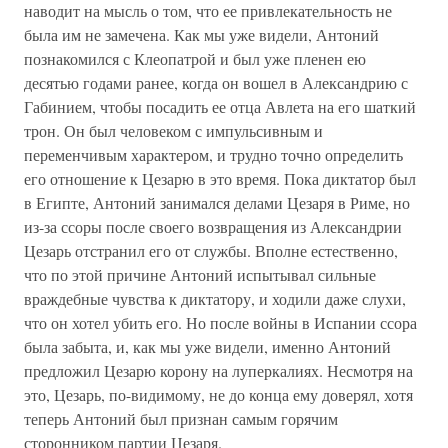
наводит на мысль о том, что ее привлекательность не
была им не замечена. Как мы уже видели, Антоний
познакомился с Клеопатрой и был уже пленен ею
десятью годами ранее, когда он вошел в Александрию с
Габинием, чтобы посадить ее отца Авлета на его шаткий
трон. Он был человеком с импульсивным и
переменчивым характером, и трудно точно определить
его отношение к Цезарю в это время. Пока диктатор был
в Египте, Антоний занимался делами Цезаря в Риме, но
из-за ссоры после своего возвращения из Александрии
Цезарь отстранил его от службы. Вполне естественно,
что по этой причине Антоний испытывал сильные
враждебные чувства к диктатору, и ходили даже слухи,
что он хотел убить его. Но после войны в Испании ссора
была забыта, и, как мы уже видели, именно Антоний
предложил Цезарю корону на луперкалиях. Несмотря на
это, Цезарь, по-видимому, не до конца ему доверял, хотя
теперь Антоний был признан самым горячим
сторонником партии Цезаря.