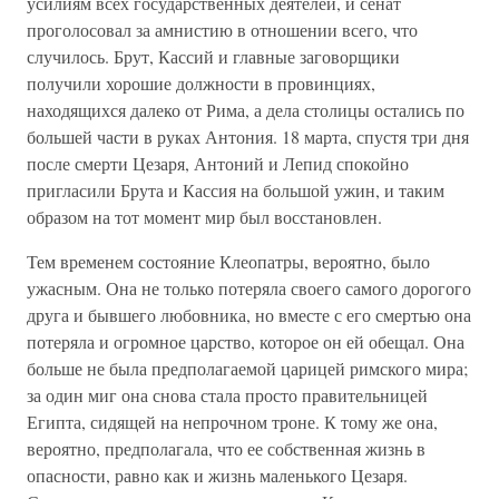
усилиям всех государственных деятелей, и сенат
проголосовал за амнистию в отношении всего, что
случилось. Брут, Кассий и главные заговорщики
получили хорошие должности в провинциях,
находящихся далеко от Рима, а дела столицы остались по
большей части в руках Антония. 18 марта, спустя три дня
после смерти Цезаря, Антоний и Лепид спокойно
пригласили Брута и Кассия на большой ужин, и таким
образом на тот момент мир был восстановлен.
Тем временем состояние Клеопатры, вероятно, было
ужасным. Она не только потеряла своего самого дорогого
друга и бывшего любовника, но вместе с его смертью она
потеряла и огромное царство, которое он ей обещал. Она
больше не была предполагаемой царицей римского мира;
за один миг она снова стала просто правительницей
Египта, сидящей на непрочном троне. К тому же она,
вероятно, предполагала, что ее собственная жизнь в
опасности, равно как и жизнь маленького Цезаря.