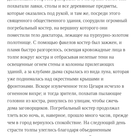
похватали лавки, столы и все деревянные предметы,
которые оказались под рукой, и там же, посреди этого
священного общественного здания, соорудили огромный
погребальный костер, на вершину которого они
поместили тело диктатора, лежащее на пурпурно-золотом
полотнище. С помощью факелов костер был зажжен, и
пламя быстро разгорелось, освещая кровожадные лица в
толпе вокруг костра и отбрасывая нелепые тени на
освещенные огнем стены и колонны прилегающих
зданий, а за клубами дыма скрылась из вида луна, которая
уже поднималась над окрестными крышами и
фронтонами. Вскоре изувеченное тело Цезаря исчезло в
огненном вихре; и тогда зрители, похватав пылающие
головни из костра, ринулись по улицам, чтобы сжечь
дома заговорщиков. Погребальный костер продолжал
тлеть всю ночь, и, наверное, прошло много часов, прежде
чем в город вернулось спокойствие. На следующий день
страсти толпы улеглись благодаря объединенным