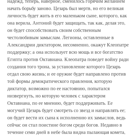
надежд, теперь, наверное, сменилось горячим желанием
начать борьбу заново. Цезарь был мертв, но его великая
личность будет жить в его маленьком сыне, которого, как
она верила, Антоний будет защищать, так как, делая это,
он будет способствовать своим собственным
честолюбивым замыслам. Легионы, оставленные в
Александрии диктатором, несомненно, окажут Клеопатре
поддержку; а она использует всю мощь и все богатство
Египта против Октавиана. Клеопатра поведет войну ради
создания того трона, за установление которого Цезарь
отдал свою жизнь; и ее оружие будет направлено против
той формы демократического правления, которую
диктатор, возможно по ее настоянию, попытался
низвергнуть, но которую человек с характером
Октавиана, по ее мнению, будет поддерживать. Ее
могучий Цезарь будет смотреть со звезд и направлять ее;
он будет вести их сына к исполнению их замыслов, ведь
сейчас он стал поистине богом среди богов. Недавно в
течение семи дней в небе была видна пылающая комета,