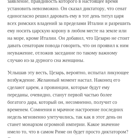
заявление, правдивость которого в настоящее время
установить невозможно. Он сказал диктатору, что сенат
единогласно решил даровать ему в тот день титул царя
всех римских владений за пределами Италии и разрешить
ему носить царскую корону в любом месте на земле или
на море, кроме Италии. Он добавил, что Цезарю не стоит
давать сенаторам повода говорить, что он проявил к ним
неуважение, отложив заседание по такому важному
случаю из-за дурного сна женщины.
Услышав эту весть, Цезарь, вероятно, испытал ликующее
возбуждение. Желанный момент настал. Наконец его
сделают царем, а провинции, которые будут ему
переданы, очевидно, станут первой частью более
богатого дара, который он, несомненно, получит со
временем. Сомнения и мрачное настроение последних
недель мгновенно улетучились, так как в этот день он
станет монархом огромной империи. Какое значение
имело то, что в самом Риме он будет просто диктатором?