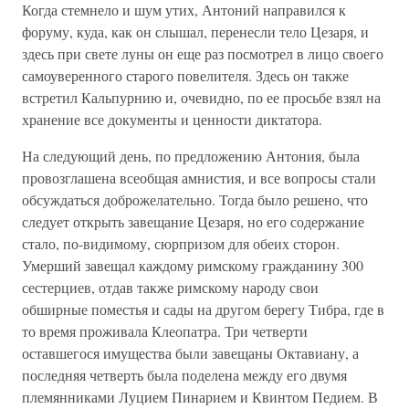
Когда стемнело и шум утих, Антоний направился к
форуму, куда, как он слышал, перенесли тело Цезаря, и
здесь при свете луны он еще раз посмотрел в лицо своего
самоуверенного старого повелителя. Здесь он также
встретил Кальпурнию и, очевидно, по ее просьбе взял на
хранение все документы и ценности диктатора.
На следующий день, по предложению Антония, была
провозглашена всеобщая амнистия, и все вопросы стали
обсуждаться доброжелательно. Тогда было решено, что
следует открыть завещание Цезаря, но его содержание
стало, по-видимому, сюрпризом для обеих сторон.
Умерший завещал каждому римскому гражданину 300
сестерциев, отдав также римскому народу свои
обширные поместья и сады на другом берегу Тибра, где в
то время проживала Клеопатра. Три четверти
оставшегося имущества были завещаны Октавиану, а
последняя четверть была поделена между его двумя
племянниками Луцием Пинарием и Квинтом Педием. В