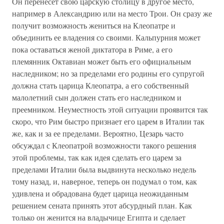
Он перенесет свою царскую столицу в другое место,
например в Александрию или на место Трои. Он сразу же
получит возможность жениться на Клеопатре и
объединить ее владения со своими. Кальпурния может
пока оставаться женой диктатора в Риме, а его
племянник Октавиан может быть его официальным
наследником; но за пределами его родины его супругой
должна стать царица Клеопатра, а его собственный
малолетний сын должен стать его наследником и
преемником. Неуместность этой ситуации проявится так
скоро, что Рим быстро признает его царем в Италии так
же, как и за ее пределами. Вероятно, Цезарь часто
обсуждал с Клеопатрой возможности такого решения
этой проблемы, так как идея сделать его царем за
пределами Италии была выдвинута несколько недель
тому назад, и, наверное, теперь он подумал о том, как
удивлена и обрадована будет царица неожиданным
решением сената принять этот абсурдный план. Как
только он женится на владычице Египта и сделает