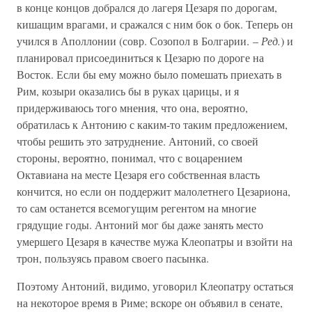
в конце концов добрался до лагеря Цезаря по дорогам,
кишащим врагами, и сражался с ним бок о бок. Теперь он
учился в Аполлонии (совр. Созопол в Болгарии. –
Ред.
) и
планировал присоединиться к Цезарю по дороге на
Восток. Если бы ему можно было помешать приехать в
Рим, козыри оказались бы в руках царицы, и я
придерживаюсь того мнения, что она, вероятно,
обратилась к Антонию с каким-то таким предложением,
чтобы решить это затруднение. Антоний, со своей
стороны, вероятно, понимал, что с воцарением
Октавиана на месте Цезаря его собственная власть
кончится, но если он поддержит малолетнего Цезариона,
то сам останется всемогущим регентом на многие
грядущие годы. Антоний мог бы даже занять место
умершего Цезаря в качестве мужа Клеопатры и взойти на
трон, пользуясь правом своего пасынка.
Поэтому Антоний, видимо, уговорил Клеопатру остаться
на некоторое время в Риме; вскоре он объявил в сенате,