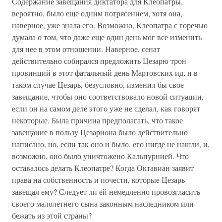
Содержание завещания диктатора для Клеопатры,
вероятно, было еще одним потрясением, хотя она,
наверное, уже знала его. Возможно, Клеопатра с горечью
думала о том, что даже еще один день мог все изменить
для нее в этом отношении. Наверное, сенат
действительно собирался предложить Цезарю трон
провинций в этот фатальный день Мартовских ид, и в
таком случае Цезарь, безусловно, изменил бы свое
завещание, чтобы оно соответствовало новой ситуации,
если он на самом деле этого уже не сделал, как говорят
некоторые. Была причина предполагать, что такое
завещание в пользу Цезариона было действительно
написано, но, если так оно и было, его нигде не нашли, и,
возможно, оно было уничтожено Кальпурнией. Что
оставалось делать Клеопатре? Когда Октавиан заявит
права на собственность и почести, которые Цезарь
завещал ему? Следует ли ей немедленно провозгласить
своего малолетнего сына законным наследником или
бежать из этой страны?