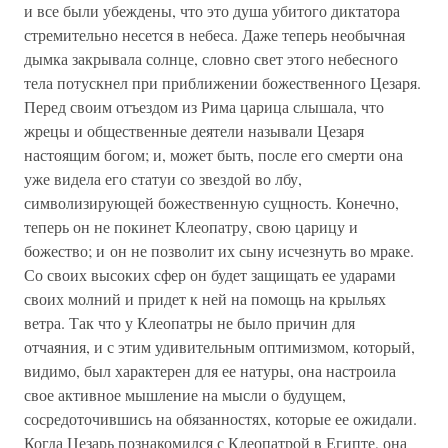
и все были убеждены, что это душа убитого диктатора
стремительно несется в небеса. Даже теперь необычная
дымка закрывала солнце, словно свет этого небесного
тела потускнел при приближении божественного Цезаря.
Перед своим отъездом из Рима царица слышала, что
жрецы и общественные деятели называли Цезаря
настоящим богом; и, может быть, после его смерти она
уже видела его статуи со звездой во лбу,
символизирующей божественную сущность. Конечно,
теперь он не покинет Клеопатру, свою царицу и
божество; и он не позволит их сыну исчезнуть во мраке.
Со своих высоких сфер он будет защищать ее ударами
своих молний и придет к ней на помощь на крыльях
ветра. Так что у Клеопатры не было причин для
отчаяния, и с этим удивительным оптимизмом, который,
видимо, был характерен для ее натуры, она настроила
свое активное мышление на мысли о будущем,
сосредоточившись на обязанностях, которые ее ожидали.
Когда Цезарь познакомился с Клеопатрой в Египте, она