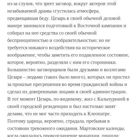
из-за слухов, что зреет заговор, вокруг актеров этой
незабываемой драмы сгустилась атмосфера,
предвещавшая беду. Цезарь в своей обычной деловой
манере занимался подготовкой к Восточной кампании и
собирал на нее средства со своей обычной
беспринципностью и сообразительностью; но не
требуется никакого воздействия на историческое
воображение, чтобы заметить его подавленное состояние,
которое, вероятно, разделяли с ним его сторонники.
Большинство заговорщиков были друзьями и коллегами
Цезаря – людьми (таких было много), которых он простил
за прошлые прегрешения во время гражданской войны и
сделал их доверенными лицами в своей администрации.
В тот момент Цезарь, по-видимому, жил с Кальпурнией в
своей городской резиденции и был настолько занят
делами, что не мог часто приходить к Клеопатре.
Поэтому царица, вероятно, страдала, пребывая в
состоянии тревожного ожидания. Мартовские календы,
когда ожидалось провозглашение монархии, прошли;