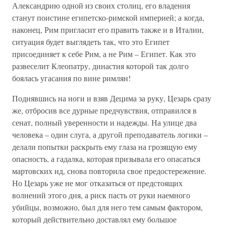
Александрию одной из своих столиц, его владения
станут поистине египетско-римской империей; а когда,
наконец, Рим пригласит его править также и в Италии,
ситуация будет выглядеть так, что это Египет
присоединяет к себе Рим, а не Рим – Египет. Как это
развеселит Клеопатру, династия которой так долго
боялась угасания по вине римлян!
Поднявшись на ноги и взяв Децима за руку, Цезарь сразу
же, отбросив все дурные предчувствия, отправился в
сенат, полный уверенности и надежды. На улице два
человека – один слуга, а другой преподаватель логики –
делали попытки раскрыть ему глаза на грозящую ему
опасность, а гадалка, которая призывала его опасаться
мартовских ид, снова повторила свое предостережение.
Но Цезарь уже не мог отказаться от предстоящих
волнений этого дня, а риск пасть от руки наемного
убийцы, возможно, был для него тем самым фактором,
который действительно доставлял ему большое