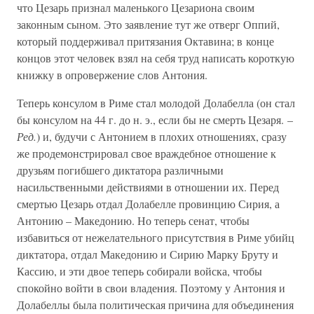
что Цезарь признал маленького Цезариона своим
законным сыном. Это заявление тут же отверг Оппий,
который поддерживал притязания Октавина; в конце
концов этот человек взял на себя труд написать короткую
книжку в опровержение слов Антония.
Теперь консулом в Риме стал молодой Долабелла (он стал
бы консулом на 44 г. до н. э., если бы не смерть Цезаря. –
Ред.
) и, будучи с Антонием в плохих отношениях, сразу
же продемонстрировал свое враждебное отношение к
друзьям погибшего диктатора различными
насильственными действиями в отношении их. Перед
смертью Цезарь отдал Долабелле провинцию Сирия, а
Антонию – Македонию. Но теперь сенат, чтобы
избавиться от нежелательного присутствия в Риме убийц
диктатора, отдал Македонию и Сирию Марку Бруту и
Кассию, и эти двое теперь собирали войска, чтобы
спокойно войти в свои владения. Поэтому у Антония и
Долабеллы была политическая причина для объединения