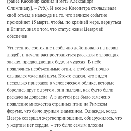
[ранее Кассандр казнил и мать Александра
Олимпиаду]. –
Ред.
). И все же Клеопатра откладывала
свой отъезд в надежде на то, что великое событие
произойдет 15 марта, чтобы, по крайней мере, вернуться
в Египет, зная о том, что статус жены Цезаря ей
обеспечен.
Угнетенное состояние необычно действовало на нервы
людей, и начали распространяться рассказы о зловещих
знаках, предвещающих беду, и чудесах. В небе
появлялись необъяснимые огни, а глубокой ночью
слышался ужасный шум. Кто-то сказал, что видел
несколько призраков в человеческом облике, которые
боролись друг с другом; они пылали, как будто были
раскалены докрасна. А в другой раз было замечено
появление множества странных птиц на Римском
форуме, что было дурным знамением. Однажды, когда
Цезарь совершал жертвоприношение, обнаружилось, что
у жертвы нет сердца, – это было самым плохим