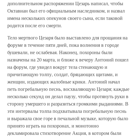
дополнительном распоряжении Цезарь написал, чтобы
Октавиан был его официальным наследником, и назвал
имена нескольких опекунов своего сына, если таковой
родится после его смерти.
Тело мертвого Цезаря было выставлено для прощания на
форуме в течение пяти дней, пока волнения в городе
бушевали, не ослабевая. Наконец, похороны были
назначены на 20 марта, и ближе к вечеру Антоний пошел
на форум, где увидел вокруг тела стенающую и
причитающую толпу, солдат, бряцающих щитами, и
женщин, издающих жалобные крики. Антоний начал
петь погребальную песнь, восхваляющую Цезаря; каждые
несколько секунд он делал паузу, чтобы протянуть руки в
сторону умершего и разразиться громкими рыданиями. В
эти интервалы толпа подхватывала погребальную песнь
и выражала свое горе в печальной музыке, которую было
принято играть на похоронах, и монотонно
декламировала стихотворение Акция, в котором были