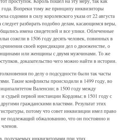
этот проступок. Король пошел на эту меру, так как
05 года. Вопреки тому же принципу инквизиторы
еха содомии в силу королевского указа от 22 августа
ла следует разбирать подобно делам, касающимся веры,
ообщались имена свидетелей и все улики. Облеченные
льи сожгли в 1506 году десять человек, повинных в
одчинения своей юрисдикции дел о двоеженстве, о
енщинами или женщины с двумя мужчинами. То же
ступков, доказательство чего можно найти в истории.
столкновения по делу о подсудности были так часты
ями. Такие конфликты происходили в 1499 году, во
иципалитетом Валенсии; в 1500 году между
и судьей первой инстанции Кордовы; в 1501 году с
с другими гражданскими властями. Результат этих
гистратуры, потому что совет инквизиции имел право
 не подлежащий обжалованию, что он постоянно и
х членов.
ов, получаемых инквизиторами при этих