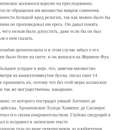
иепископ жаловался королю на преследование,
 после обращения им множества мавров сомнения,
ринести большой вред религии, так как можно было бы
чения он проповедовал им ересь. Он давал понять
 чего нельзя было допустить, даже если бы он был
зя о нем сказать.
ольбам архиепископа и в этом случае забыл о его
не было более на свете, и он женился на Жермене Фуа.
 большое усердие к вере, что, замечая множество
смотря на вышеупомянутые буллы, писал папе 14
не принимать их, потому что без этой меры испанские
и так же могущественны, какариане.
вание, от которого пострадал умный Антонио де
Изабеллы. Архиепископ Толедо Хименес де Сиснерос
чтил его своим покровительством. Глубоко сведущий в
рыл и исправил в латинском тексте
попали туда по вине переписчиков до изобретения