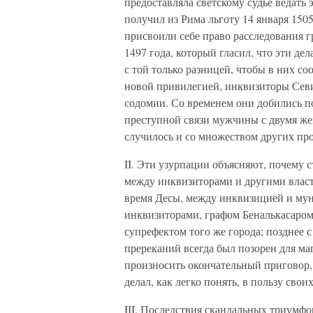
предоставляла светскому судье ведать 
получил из Рима льготу 14 января 15
присвоили себе право расследования гр
1497 года, который гласил, что эти де
с той только разницей, чтобы в них с
новой привилегией, инквизиторы Севи
содомии. Со временем они добились п
преступной связи мужчины с двумя ж
случилось и со множеством других про
II. Эти узурпации объясняют, почему 
между инквизиторами и другими власт
время Десы, между инквизицией и мун
инквизиторами, графом Беналькасаром 
супрефектом того же города; позднее 
пререканий всегда был позорен для ма
произносить окончательный приговор,
делал, как легко понять, в пользу свои
III. Последствия скандальных триумф