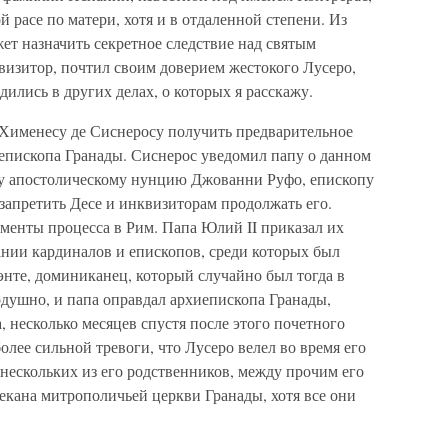
й расе по матери, хотя и в отдаленной степени. Из
жет назначить секретное следствие над святым
визитор, почтил своим доверием жестокого Лусеро,
дились в других делах, о которых я расскажу.
 Хименесу де Сиснеросу получить предварительное
епископа Гранады. Сиснерос уведомил папу о данном
му апостолическому нунцию Джованни Руфо, епископу
и запретить Десе и инквизиторам продолжать его.
менты процесса в Рим. Папа Юлий II приказал их
ании кардиналов и епископов, среди которых был
энте, доминиканец, который случайно был тогда в
одушно, и папа оправдал архиепископа Гранады,
, несколько месяцев спустя после этого почетного
более сильной тревоги, что Лусеро велел во время его
 нескольких из его родственников, между прочим его
екана митрополичьей церкви Гранады, хотя все они