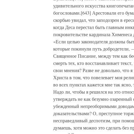
удивительного искусства книгопечата
богословами.[643] Арестовали его бума
скорбью увидал, что заподозрен в ерес
когда Деса перестал быть главным инк
покровительстве кардинала Хименеса 
«Если целью законодателя должны быт
которые покинули путь добродетели, — 
Священное Писание, между тем как бе
смерть тех, кто восстанавливает текст
свои мнения? Разве не довольно, что 
Христа в том, что повелевает моя рели
во всех пунктах кажется мне так ясно, 
Надо ли, чтобы я решился на это отн
утверждать не как безумно озаренный 
убежденный непреоборимыми доводам
доказательствами? О, преступное торже
несправедливый деспотизм, при помощ
думаешь, хотя можно это сделать без 