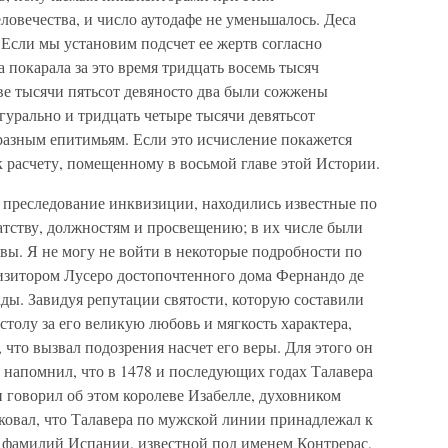
ловечества, и число аутодафе не уменьшалось. Деса
. Если мы установим подсчет ее жертв согласно
а покарала за это время тридцать восемь тысяч
две тысячи пятьсот девяносто два были сожжены
гурально и тридцать четыре тысячи девятьсот
разным епитимьям. Если это исчисление покажется
 расчету, помещенному в восьмой главе этой Истории.
 преследование инквизиции, находились известные по
атству, должностям и просвещению; в их числе были
евы. Я не могу не войти в некоторые подробности по
изитором Лусеро достопочтенного дома Фернандо де
ды. Завидуя репутации святости, которую составили
толу за его великую любовь и мягкость характера,
, что вызвал подозрения насчет его веры. Для этого он
н напомнил, что в 1478 и последующих годах Талавера
говорил об этом королеве Изабелле, духовником
ковал, что Талавера по мужской линии принадлежал к
 фамилий Испании, известной под именем Контрерас,