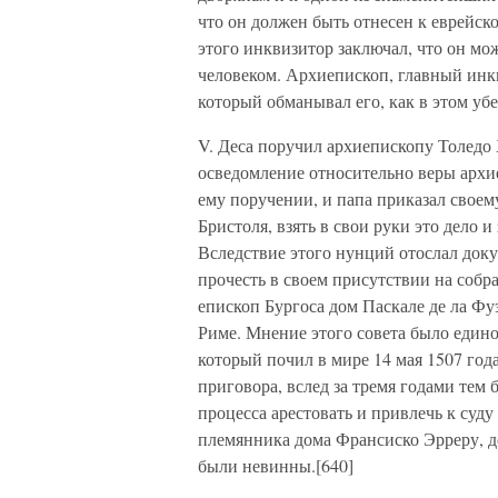
что он должен быть отнесен к еврейско
этого инквизитор заключал, что он мо
человеком. Архиепископ, главный инк
который обманывал его, как в этом убе
V. Деса поручил архиепископу Толедо
осведомление относительно веры архи
ему поручении, и папа приказал свое
Бристоля, взять в свои руки это дело 
Вследствие этого нунций отослал доку
прочесть в своем присутствии на собр
епископ Бургоса дом Паскале де ла Фу
Риме. Мнение этого совета было един
который почил в мире 14 мая 1507 года
приговора, вслед за тремя годами тем 
процесса арестовать и привлечь к суду
племянника дома Франсиско Эрреру, д
были невинны.[640]