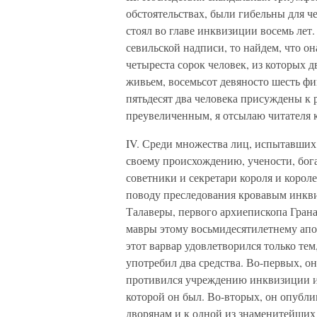
обстоятельствах, были гибельны для че
стоял во главе инквизиции восемь лет
севильской надписи, то найдем, что он
четыреста сорок человек, из которых 
живьем, восемьсот девяносто шесть фи
пятьдесят два человека присуждены к 
преувеличенным, я отсылаю читателя к
IV. Среди множества лиц, испытавших
своему происхождению, учености, бог
советники и секретари короля и корол
поводу преследования кровавым инкв
Талаверы, первого архиепископа Грана
мавры этому восьмидесятилетнему апос
этот варвар удовлетворился только тем
употребил два средства. Во-первых, о
противился учреждению инквизиции и 
которой он был. Во-вторых, он опубли
дворянам и к одной из знаменитейших