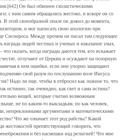
ния.[642] Он был обвинен схоластическими
ги; с ним самим обращались жестоко, и вскоре он со
и. В этой своеобразной опале он дожил до момента,
визитором, и мог написать свою апологию при
де Сиснероса. Между прочим он писал там следующее:
ь награда людей честных и ученых и наказание злых,
что сказать, когда награды даются тем, кто искажает
счестят, отлучают от Церкви и осуждают на позорную
, замечая в нем ошибки, если они упорно защищают
я подчиняю свой разум по послушанию воле Иисуса
гия? Надо ли еще, чтобы я отбросил как ложное то, что
так истинно, так очевидно, как свет и сама истина?
осительно вещей, которые считаю возможным
свыше, не по каким-то выкладкам, но как человек,
и, непреклонными аргументами и математическими
ство! Что же означает этот род рабства? Какой
и жестокостей препятствующий говорить, что
пренебрежения и без насмешки над религией! Что мне