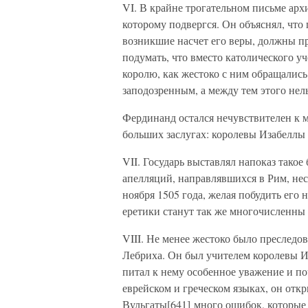
VI. В крайне трогательном письме арх
которому подвергся. Он объяснял, что
возникшие насчет его веры, должны п
подумать, что вместо католического у
королю, как жестоко с ним обращались,
заподозренным, а между тем этого нель
Фердинанд остался нечувствителен к м
больших заслугах: королевы Изабеллы 
VII. Государь выставлял напоказ такое
апелляций, направлявшихся в Рим, не
ноября 1505 года, желая побудить его 
еретики станут так же многочисленны 
VIII. Не менее жестоко было преследо
Лебриха. Он был учителем королевы 
питал к нему особенное уважение и по
еврейском и греческом языках, он отк
Вульгаты[641] много ошибок, которые 