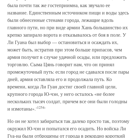
была почти так же гостеприимна, как звучало ее
название. Единственным источником пищи и воды здесь
были обнесенные стенами города, лежащие вдоль
главного пути, но при виде армии Хань большинство их
крепко запирало ворота и отказывалось от боя в поле. У
Ли Гуана был выбор — остановиться и осаждать их,
может быть, истратив при этом больше припасов, чем
армия получит в случае удачной осады, или предложить
торговлю. Сыма Цянь говорит нам, что он принял
промежуточный путь: если город не сдавался после пары
дней, армия оставляла его и продолжала путь. Ко
времени, когда Ли Гуан достиг своей главной цели,
крупного города Ю-чэн, у него осталось «не более
нескольких тысяч солдат, причем все они были голодны
‹1254›
и измотаны».
Но он не хотел забираться так далеко просто так, поэтому
окружил Ю-чэн и попытался его осадить. Но войска Ли
Гуа-на были отброшены от города в рекордно короткий