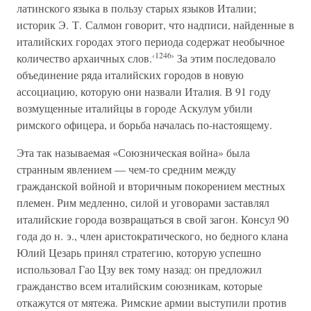
латинского языка в пользу старых языков Италии;
историк Э. Т. Салмон говорит, что надписи, найденные в
италийских городах этого периода содержат необычное
‹1246›
количество архаичных слов.
За этим последовало
объединение ряда италийских городов в новую
ассоциацию, которую они назвали Италия. В 91 году
возмущенные италийцы в городе Аскулум убили
римского офицера, и борьба началась по-настоящему.
Эта так называемая «Союзническая война» была
странным явлением — чем-то средним между
гражданской войной и вторичным покорением местных
племен. Рим медленно, силой и уговорами заставлял
италийские города возвращаться в свой загон. Консул 90
года до н. э., член аристократического, но бедного клана
Юлий Цезарь принял стратегию, которую успешно
использовал Гао Цзу век тому назад: он предложил
гражданство всем италийским союзникам, которые
откажутся от мятежа. Римские армии выступили против