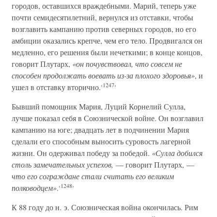
городов, оставшихся враждебными. Марий, теперь уже
почти семидесятилетний, вернулся из отставки, чтобы
возглавить кампанию против северных городов, но его
амбиции оказались крепче, чем его тело. Продвигался он
медленно, его решения были нечеткими; в конце концов,
говорит Плутарх,
«он почувствовал, что совсем не
способен продолжать воевать из-за плохого здоровья»
, и
‹1247›
ушел в отставку вторично.
Бывший помощник Мария, Луций Корнелий Сулла,
лучше показал себя в Союзнической войне. Он возглавил
кампанию на юге; двадцать лет в подчинении Мария
сделали его способным выносить суровость лагерной
жизни. Он одерживал победу за победой.
«Сулла добился
столь замечательных успехов,
— говорит Плутарх, —
что его сограждане стали считать его великим
‹1248›
полководцем»
.
К 88 году до н. э. Союзническая война окончилась. Рим