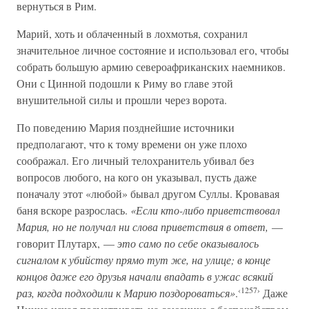
вернуться в Рим.
Марий, хоть и облаченный в лохмотья, сохранил
значительное личное состояние и использовал его, чтобы
собрать большую армию североафриканских наемников.
Они с Цинной подошли к Риму во главе этой
внушительной силы и прошли через ворота.
По поведению Мария позднейшие источники
предполагают, что к тому времени он уже плохо
соображал. Его личный телохранитель убивал без
вопросов любого, на кого он указывал, пусть даже
поначалу этот «любой» бывал другом Суллы. Кровавая
баня вскоре разрослась.
«Если кто-либо приветствовал
Мария, но не получал ни слова приветствия в ответ,
—
говорит Плутарх, —
это само по себе оказывалось
сигналом к убийству прямо тут же, на улице; в конце
концов даже его друзья начали впадать в ужас всякий
‹1257›
раз, когда подходили к Марию поздороваться»
.
Даже