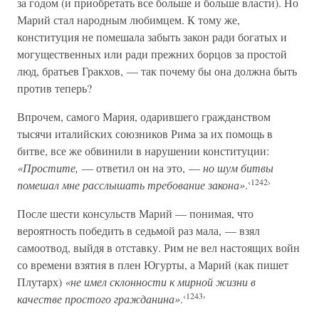
за годом (и приобретать все больше и больше власти). Но
Марий стал народным любимцем. К тому же,
конституция не помешала забыть закон ради богатых и
могущественных или ради прежних борцов за простой
люд, братьев Гракхов, — так почему бы она должна быть
против теперь?
Впрочем, самого Мария, одарившего гражданством
тысячи италийских союзников Рима за их помощь в
битве, все же обвинили в нарушении конституции:
«Простите,
— ответил он на это, —
но шум битвы
‹1242›
помешал мне расслышать требование закона»
.
После шести консульств Марий — понимая, что
вероятность победить в седьмой раз мала, — взял
самоотвод, выйдя в отставку. Рим не вел настоящих войн
со времени взятия в плен Югурты, а Марий (как пишет
Плутарх)
«не имел склонности к мирной жизни в
‹1243›
качестве простого гражданина»
.