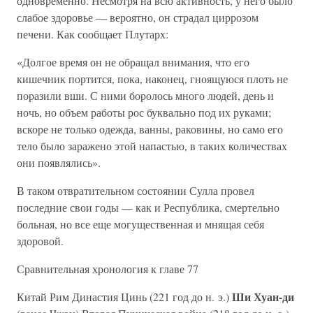
одновременно. Несмотря на всю активность, у него было
слабое здоровье — вероятно, он страдал циррозом
печени. Как сообщает Плутарх:
«Долгое время он не обращал внимания, что его
кишечник портится, пока, наконец, гноящуюся плоть не
поразили вши. С ними боролось много людей, день и
ночь, но объем работы рос буквально под их руками;
вскоре не только одежда, ванны, раковины, но само его
тело было заражено этой напастью, в таких количествах
они появлялись».
В таком отвратительном состоянии Сулла провел
последние свои годы — как и Республика, смертельно
больная, но все еще могущественная и мнящая себя
здоровой.
Сравнительная хронология к главе 77
Ши Хуан-ди
Китай Рим Династия Цинь (221 год до н. э.)