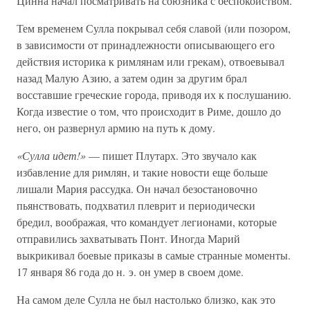
Цинна начал посматривать на союзника с беспокойством.
Тем временем Сулла покрывал себя славой (или позором,
в зависимости от принадлежности описывающего его
действия историка к римлянам или грекам), отвоевывал
назад Малую Азию, а затем один за другим брал
восставшие греческие города, приводя их к послушанию.
Когда известие о том, что происходит в Риме, дошло до
него, он развернул армию на путь к дому.
«Сулла идет!»
— пишет Плутарх. Это звучало как
избавление для римлян, и такие новости еще больше
лишали Мария рассудка. Он начал безостановочно
пьянствовать, подхватил плеврит и периодически
бредил, воображая, что командует легионами, которые
отправились захватывать Понт. Иногда Марий
выкрикивал боевые приказы в самые странные моменты.
17 января 86 года до н. э. он умер в своем доме.
На самом деле Сулла не был настолько близко, как это