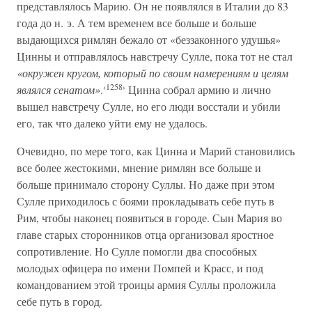
представлялось Марию. Он не появлялся в Италии до 83
года до н. э. А тем временем все больше и больше
выдающихся римлян бежало от «беззаконного удушья»
Цинны и отправлялось навстречу Сулле, пока тот не стал
«окружен кругом, который по своим намерениям и целям
‹1258›
являлся сенатом»
.
Цинна собрал армию и лично
вышел навстречу Сулле, но его люди восстали и убили
его, так что далеко уйти ему не удалось.
Очевидно, по мере того, как Цинна и Марий становились
все более жестокими, мнение римлян все больше и
больше принимало сторону Суллы. Но даже при этом
Сулле приходилось с боями прокладывать себе путь в
Рим, чтобы наконец появиться в городе. Сын Мария во
главе старых сторонников отца организовал яростное
сопротивление. Но Сулле помогли два способных
молодых офицера по имени Помпей и Красс, и под
командованием этой троицы армия Суллы проложила
себе путь в город.