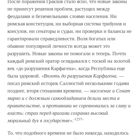
После поражения Гракхов стало ясно, что новые законы
не принесут решения проблем, растущих между
феодалами и безземельными слоями населения. Ни
римская конституция, ни выборная система трибунов и
консулов, ни сенаторы и судьи, ни проверки и балансы не
гарантировали справедливости. Воля богатых или
обаяние популярной личности всегда может это
разрушить. Новые законы не помогали и теперь. Почти
каждый римский оратор оглядывался с тоской на золотой
век «до разрушения Карфагена», когда Республика еще
была здоровой.
«Вплоть до разрушения Карфагена,
—
писал римский историк Саллюстий несколькими годами
позднее, вторя стенаниям времени, —
население и Сенат
мирно и с должным самообладанием делили места в
правительстве, и противники не соревновались за славу и
власть; страх перед врагами сохранял высокий
‹1237›
моральный дух в государстве»
.
То, что подобного времени не было никогда, находилось