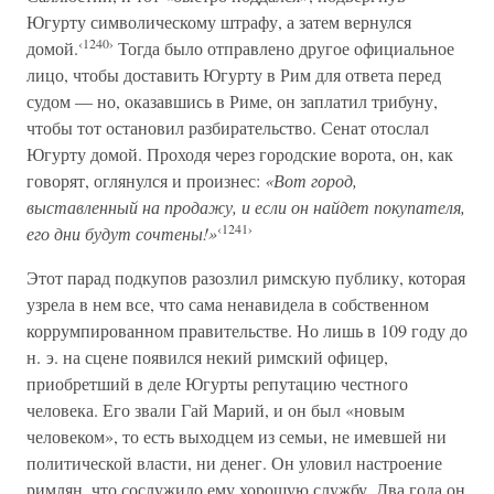
Югурту символическому штрафу, а затем вернулся
‹1240›
домой.
Тогда было отправлено другое официальное
лицо, чтобы доставить Югурту в Рим для ответа перед
судом — но, оказавшись в Риме, он заплатил трибуну,
чтобы тот остановил разбирательство. Сенат отослал
Югурту домой. Проходя через городские ворота, он, как
говорят, оглянулся и произнес:
«Вот город,
выставленный на продажу, и если он найдет покупателя,
‹1241›
его дни будут сочтены!»
Этот парад подкупов разозлил римскую публику, которая
узрела в нем все, что сама ненавидела в собственном
коррумпированном правительстве. Но лишь в 109 году до
н. э. на сцене появился некий римский офицер,
приобретший в деле Югурты репутацию честного
человека. Его звали Гай Марий, и он был «новым
человеком», то есть выходцем из семьи, не имевшей ни
политической власти, ни денег. Он уловил настроение
римлян, что сослужило ему хорошую службу. Два года он