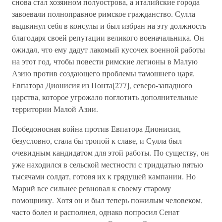
снова стал хозяином полуострова, а италийские города
завоевали полноправное римское гражданство. Сулла
выдвинул себя в консулы и был избран на эту должность
благодаря своей репутации великого военачальника. Он
ожидал, что ему дадут лакомый кусочек военной работы
на этот год, чтобы повести римские легионы в Малую
Азию против создающего проблемы тамошнего царя,
Евпатора Дионисия из Понта[277], северо-западного
царства, которое угрожало поглотить дополнительные
территории Малой Азии.
Победоносная война против Евпатора Дионисия,
безусловно, стала бы тропой к славе, и Сулла был
очевидным кандидатом для этой работы. По существу, он
уже находился в сельской местности с тридцатью пятью
тысячами солдат, готовя их к грядущей кампании. Но
Марий все сильнее ревновал к своему старому
помощнику. Хотя он и был теперь пожилым человеком,
часто болел и располнел, однако попросил Сенат