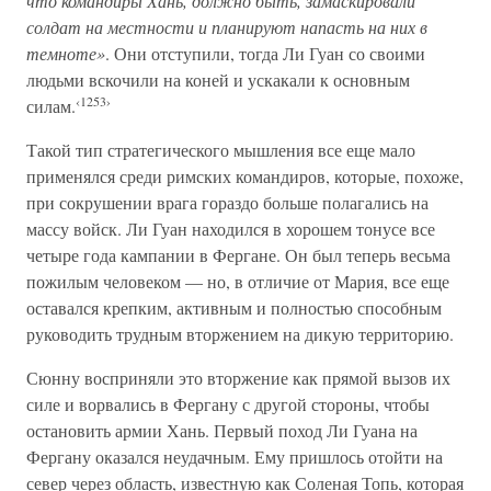
что командиры Хань, должно быть, замаскировали
солдат на местности и планируют напасть на них в
темноте»
. Они отступили, тогда Ли Гуан со своими
людьми вскочили на коней и ускакали к основным
‹1253›
силам.
Такой тип стратегического мышления все еще мало
применялся среди римских командиров, которые, похоже,
при сокрушении врага гораздо больше полагались на
массу войск. Ли Гуан находился в хорошем тонусе все
четыре года кампании в Фергане. Он был теперь весьма
пожилым человеком — но, в отличие от Мария, все еще
оставался крепким, активным и полностью способным
руководить трудным вторжением на дикую территорию.
Сюнну восприняли это вторжение как прямой вызов их
силе и ворвались в Фергану с другой стороны, чтобы
остановить армии Хань. Первый поход Ли Гуана на
Фергану оказался неудачным. Ему пришлось отойти на
север через область, известную как Соленая Топь, которая