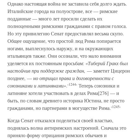
Однако настоящая война не заставила себя долго ждать.
Италийские города на полуострове, все — римские
подданные — много лет просили сделать их
полноценными римскими гражданами с правом голоса.
Но эту привилегию Сенат предоставлял весьма скупо.
Общее ощущение, что простой люд Рима попирается
ногами, выплеснулось наружу, и на окружающих
итальянцев также. Они осознали, что мало внимания
уделяется их постоянным просьбам:
«Тиберий Гракх был
настойчив при поддержке граждан,
— заметит Цицерон
позднее, —
но отрицал права и договоренности с
‹1244›
союзниками и латинянами»
.
Теперь союзники и
латиняне хотели участвовать в делах Рима[276] — и
быть, по словам древнего историка Юстина, не просто
‹1245›
гражданами, но партнерами в могуществе Рима.
Когда Сенат отказался поделиться своей властью,
поднялась волна антиримских настроений. Сначала это
приняло форму отрицания римских обычаев и