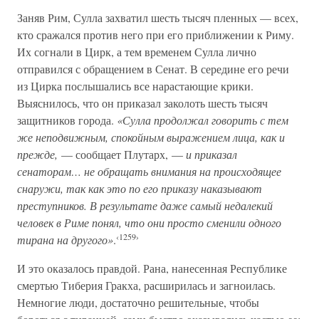
Заняв Рим, Сулла захватил шесть тысяч пленных — всех,
кто сражался против него при его приближении к Риму.
Их согнали в Цирк, а тем временем Сулла лично
отправился с обращением в Сенат. В середине его речи
из Цирка послышались все нарастающие крики.
Выяснилось, что он приказал заколоть шесть тысяч
защитников города.
«Сулла продолжал говорить с тем
же неподвижным, спокойным выражением лица, как и
прежде,
— сообщает Плутарх, —
и приказал
сенаторам… не обращать внимания на происходящее
снаружи, так как это по его приказу наказывают
преступников. В результате даже самый недалекий
человек в Риме понял, что они просто сменили одного
‹1259›
тирана на другого»
.
И это оказалось правдой. Рана, нанесенная Республике
смертью Тиберия Гракха, расширилась и загноилась.
Немногие люди, достаточно решительные, чтобы