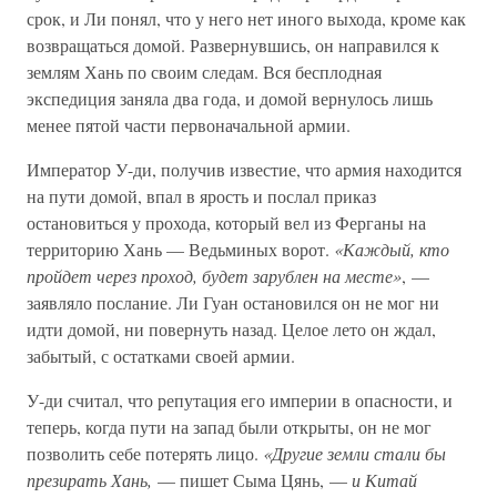
срок, и Ли понял, что у него нет иного выхода, кроме как
возвращаться домой. Развернувшись, он направился к
землям Хань по своим следам. Вся бесплодная
экспедиция заняла два года, и домой вернулось лишь
менее пятой части первоначальной армии.
Император У-ди, получив известие, что армия находится
на пути домой, впал в ярость и послал приказ
остановиться у прохода, который вел из Ферганы на
территорию Хань — Ведьминых ворот.
«Каждый, кто
пройдет через проход, будет зарублен на месте»
, —
заявляло послание. Ли Гуан остановился он не мог ни
идти домой, ни повернуть назад. Целое лето он ждал,
забытый, с остатками своей армии.
У-ди считал, что репутация его империи в опасности, и
теперь, когда пути на запад были открыты, он не мог
позволить себе потерять лицо.
«Другие земли стали бы
презирать Хань,
— пишет Сыма Цянь, —
и Китай