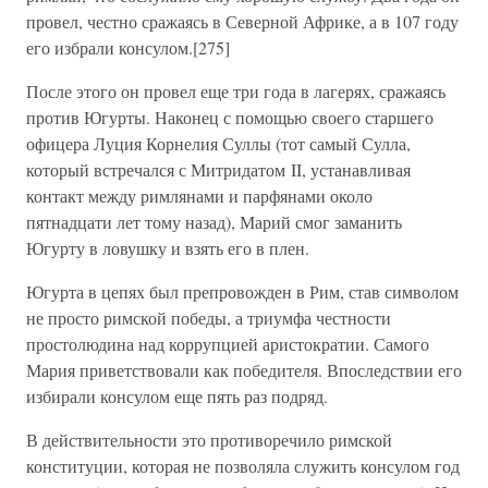
провел, честно сражаясь в Северной Африке, а в 107 году
его избрали консулом.[275]
После этого он провел еще три года в лагерях, сражаясь
против Югурты. Наконец с помощью своего старшего
офицера Луция Корнелия Суллы (тот самый Сулла,
который встречался с Митридатом II, устанавливая
контакт между римлянами и парфянами около
пятнадцати лет тому назад), Марий смог заманить
Югурту в ловушку и взять его в плен.
Югурта в цепях был препровожден в Рим, став символом
не просто римской победы, а триумфа честности
простолюдина над коррупцией аристократии. Самого
Мария приветствовали как победителя. Впоследствии его
избирали консулом еще пять раз подряд.
В действительности это противоречило римской
конституции, которая не позволяла служить консулом год