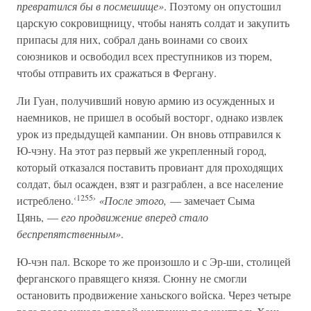
превратился бы в посмешище»
. Поэтому он опустошил
царскую сокровищницу, чтобы нанять солдат и закупить
припасы для них, собрал дань воинами со своих
союзников и освободил всех преступников из тюрем,
чтобы отправить их сражаться в Фергану.
Ли Гуан, получивший новую армию из осужденных и
наемников, не пришел в особый восторг, однако извлек
урок из предыдущей кампании. Он вновь отправился к
Ю-чэну. На этот раз первый же укрепленный город,
который отказался поставить провиант для проходящих
солдат, был осажден, взят и разграблен, а все население
‹1255›
истреблено.
«После этого,
— замечает Сыма
Цянь, —
его продвижение вперед стало
беспрепятственным»
.
Ю-чэн пал. Вскоре то же произошло и с Эр-ши, столицей
ферганского правящего князя. Сюнну не смогли
остановить продвижение ханьского войска. Через четыре