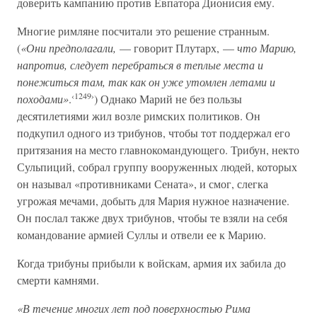
доверить кампанию против Евпатора Дионисия ему.
Многие римляне посчитали это решение странным.
(
«Они предполагали,
— говорит Плутарх, —
что Марию,
напротив, следует перебраться в теплые места и
понежиться там, так как он уже утомлен летами и
‹1249›
походами»
.
) Однако Марий не без пользы
десятилетиями жил возле римских политиков. Он
подкупил одного из трибунов, чтобы тот поддержал его
притязания на место главнокомандующего. Трибун, некто
Сульпиций, собрал группу вооруженных людей, которых
он называл «противниками Сената», и смог, слегка
угрожая мечами, добыть для Мария нужное назначение.
Он послал также двух трибунов, чтобы те взяли на себя
командование армией Суллы и отвели ее к Марию.
Когда трибуны прибыли к войскам, армия их забила до
смерти камнями.
«В течение многих лет под поверхностью Рима