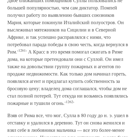
Двое ближайших помощников Суллы пользовались не
большей популярностью, чем сам диктатор. Помпей
получил работу по выявлению бывших союзников
Мария, которые покинули Италийский полуостров. Он
выслеживал мятежников на Сицилии и в Северной
Африке, и так успешно расправлялся с ними, что
потребовал парада победы в свою честь, когда вернулся в
‹1261›
Рим.
А Красс в это время помогал сжигать в Риме
дома, на которые претендовали они с Суллой. Он имел
также на довольствии группу пожарных и агентов по
продаже недвижимости. Как только дом начинал гореть,
появлялся агент и предлагал купить собственность за
бросовую цену; владелец дома соглашался, чтобы дом не
стал полной потерей. Тут откуда ни возьмись появлялись
‹1262›
пожарные и тушили огонь.
Взяв от Рима все, что мог, Сулла в 80 году до н. э. ушел в
отставку и удалился в деревню. Тут он снова женился и
взял себе в любовники мальчика — все это более-менее