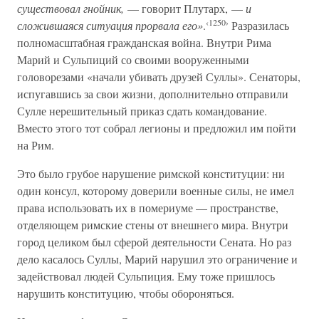
существовал гнойник,
— говорит Плутарх, —
и
‹1250›
сложившаяся ситуация прорвала его»
.
Разразилась
полномасштабная гражданская война. Внутри Рима
Марий и Сульпиций со своими вооруженными
головорезами «начали убивать друзей Суллы». Сенаторы,
испугавшись за свои жизни, дополнительно отправили
Сулле нерешительный приказ сдать командование.
Вместо этого тот собрал легионы и предложил им пойти
на Рим.
Это было грубое нарушение римской конституции: ни
один консул, которому доверили военные силы, не имел
права использовать их в помериуме — пространстве,
отделяющем римские стены от внешнего мира. Внутри
город целиком был сферой деятельности Сената. Но раз
дело касалось Суллы, Марий нарушил это ограничение и
задействовал людей Сульпиция. Ему тоже пришлось
нарушить конституцию, чтобы обороняться.