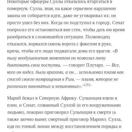
Некоторые офицеры Суллы отказались вторгаться в
помериум. Сулла, зная, на какое серьезное нарушение
закона он собирается идти, даже не уговаривал их; он
просто ушел без них. Когда он подступил к городу, Сенат
попросил его остановиться вне стен, чтобы дать им время
разобраться в сложившейся ситуации. Полководец
отказался, ворвался сквозь ворота с факелом в руке,
крича, чтобы его люди поджигали дома его врагов.
«В
пылу воодушевления моментом он позволил гневу
диктовать свои поступки,
— говорит Плутарх. —
Все,
кого он видел, были врагами, а он… использовал пламя как
способ своего возвращения в Рим, — пламя, которое не
‹1251›
различало виноватых и невиновных»
.
Марий бежал в Северную Африку. Сульпиция взяли в
плен, и Сенат, созванный Суллой (и его вооруженными
людьми), покорно приговорил Сульпиция к смерти (а
также заочно вынес смертный приговор Марию). Сулла,
идя по тонкой линии между восстановлением порядка и