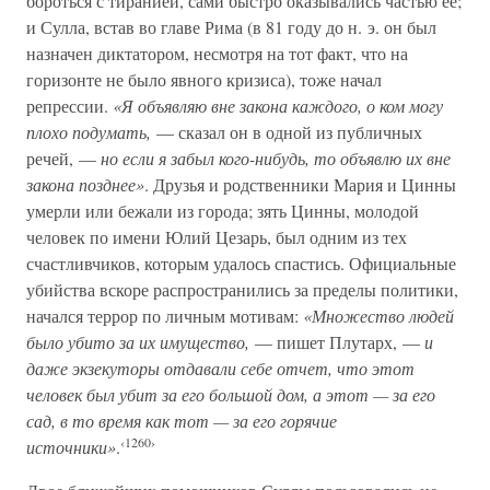
бороться с тиранией, сами быстро оказывались частью ее;
и Сулла, встав во главе Рима (в 81 году до н. э. он был
назначен диктатором, несмотря на тот факт, что на
горизонте не было явного кризиса), тоже начал
репрессии.
«Я объявляю вне закона каждого, о ком могу
плохо подумать,
— сказал он в одной из публичных
речей, —
но если я забыл кого-нибудь, то объявлю их вне
закона позднее»
. Друзья и родственники Мария и Цинны
умерли или бежали из города; зять Цинны, молодой
человек по имени Юлий Цезарь, был одним из тех
счастливчиков, которым удалось спастись. Официальные
убийства вскоре распространились за пределы политики,
начался террор по личным мотивам:
«Множество людей
было убито за их имущество,
— пишет Плутарх, —
и
даже экзекуторы отдавали себе отчет, что этот
человек был убит за его большой дом, а этот — за его
сад, в то время как тот — за его горячие
‹1260›
источники»
.