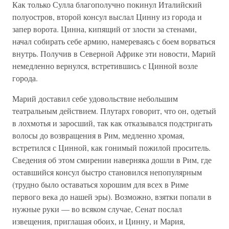
Как только Сулла благополучно покинул Италийский
полуостров, второй консул выслал Цинну из города и
запер ворота. Цинна, кипящий от злости за стенами,
начал собирать себе армию, намереваясь с боем ворваться
внутрь. Получив в Северной Африке эти новости, Марий
немедленно вернулся, встретившись с Цинной возле
города.
Марий доставил себе удовольствие небольшим
театральным действием. Плутарх говорит, что он, одетый
в лохмотья и заросший, так как отказывался подстригать
волосы до возвращения в Рим, медленно хромая,
встретился с Цинной, как гонимый пожилой проситель.
Сведения об этом смирении наверняка дошли в Рим, где
оставшийся консул быстро становился непопулярным
(трудно было оставаться хорошим для всех в Риме
первого века до нашей эры). Возможно, взятки попали в
нужные руки — во всяком случае, Сенат послал
извещения, приглашая обоих, и Цинну, и Мария,