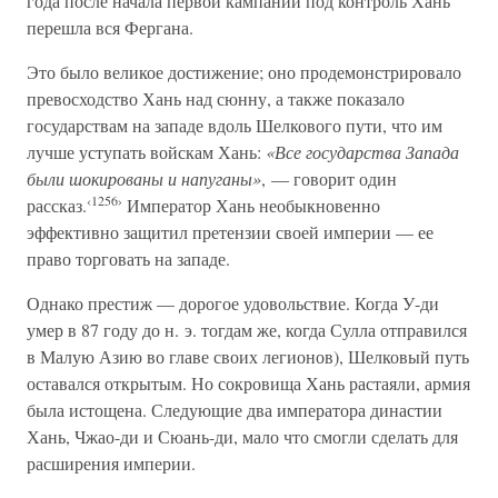
года после начала первой кампании под контроль Хань
перешла вся Фергана.
Это было великое достижение; оно продемонстрировало
превосходство Хань над сюнну, а также показало
государствам на западе вдоль Шелкового пути, что им
лучше уступать войскам Хань:
«Все государства Запада
были шокированы и напуганы»
, — говорит один
‹1256›
рассказ.
Император Хань необыкновенно
эффективно защитил претензии своей империи — ее
право торговать на западе.
Однако престиж — дорогое удовольствие. Когда У-ди
умер в 87 году до н. э. тогдам же, когда Сулла отправился
в Малую Азию во главе своих легионов), Шелковый путь
оставался открытым. Но сокровища Хань растаяли, армия
была истощена. Следующие два императора династии
Хань, Чжао-ди и Сюань-ди, мало что смогли сделать для
расширения империи.