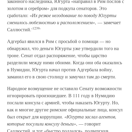
законного наследника, Югурта «направил в Рим послов с
золотом и серебром» для подкупа сенаторов. Это
сработало:
«Их резкое негодование по поводу Югурты
сменилось любезностью и расположением»
, — замечает
‹1239›
Саллюстий.
Адгербал явился в Рим с просьбой о помощи — но
обнаружил, что деньги Югурты уже утвердили того на
троне. Сенат отдал распоряжение, чтобы царство
разделили между ними обоими. Когда они оба оказались
в Нумидии, Югурта начал против Адгербала войну,
заманил его в свою столицу и замучил там до смерти.
Народное возмущение не оставило Сенату возможности
игнорировать произошедшее. В 111 году в Нумидию
послали консула с армией, чтобы наказать Югурту. Но,
как и многие другие римские официальные лица, консул
был открыт для коррупции.
«Югурта заслал агентов,
которые посулили консулу деньги»
, — говорит
Саллюстий, и тот «быстро поддался», подвергнув