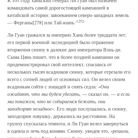
К 101 году ханьский генерал Ли Гуан был назначен
командовать самой дорогостоящей кампанией в
китайской истории: завоеванием северо-западных земель
‹1252›
— Ферганы[278] или Тай-юань.
Ли Гуан сражался за империю Хань более тридцати лет;
его первой военной экспедицией было отражение
вторжения сюнну в далекие дни императора Вэнь-ди.
Сыма Цянь пишет, что в более поздней кампании он
продемонстрировал свой интеллект, спасшись от
нескольких тысяч всадников сюнну, которые отрезали его
всего с сотней людей от основных сил. Он велел своим
всадникам сойти с лошадей и снять седла:
«Они
ожидают, что мы будем убегать,
— сказал он, —
а если
мы покажем, что не собираемся бежать, они
заподозрят неладное»
. Его люди послушались, и сюнну,
заподозрив ловушку, держались на расстоянии. На
группу спускалась темнота, и Ли Гуан велел завернуться
в одеяла и лечь под конями. Сюнну, увидев это,
«решили,