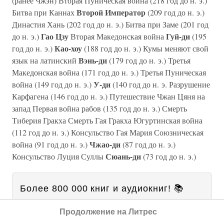
(ранее Чжэн) Вторая Пуническая война (218 год до н. э.)
Второй Император
Битва при Каннах
(209 год до н. э.)
Династия Хань (202 год до н. э.) Битва при Заме (201 год
Гао Цзу
Гуй-ди
до н. э.)
Вторая Македонская война
(195
Као-хоу
год до н. э.)
(188 год до н. э.) Кумы меняют свой
Вэнь-ди
язык на латинский
(179 год до н. э.) Третья
Македонская война (171 год до н. э.) Третья Пуническая
У-ди
война (149 год до н. э.)
(140 год до н. э. Разрушение
Карфагена (146 год до н. э.) Путешествие Чжан Цяня на
запад Первая война рабов (135 год до н. э.) Смерть
Тиберия Гракха Смерть Гая Гракха Югуртинская война
(112 год до н. э.) Консульство Гая Мария Союзническая
Чжао-ди
война (91 год до н. э.)
(87 год до н. э.)
Сюань-ди
Консульство Луция Суллы
(73 год до н. э.)
Более 800 000 книг и аудиокниг! 📚
2 месяца Литрес Подписки в
Получи
Продолжение на Литрес
подарок
и наслаждайся неограниченным