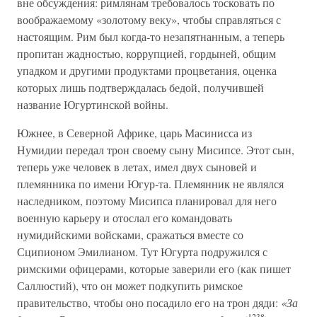
вне обсуждения: римлянам требовалось тосковать по
воображаемому «золотому веку», чтобы справляться с
настоящим. Рим был когда-то незапятнанным, а теперь
пропитан жадностью, коррупцией, гордыней, общим
упадком и другими продуктами процветания, оценка
которых лишь подтверждалась бедой, получившей
название Югуртинской войны.
Южнее, в Северной Африке, царь Масинисса из
Нумидии передал трон своему сыну Мисипсе. Этот сын,
теперь уже человек в летах, имел двух сыновей и
племянника по имени Югур-та. Племянник не являлся
наследником, поэтому Мисипса планировал для него
военную карьеру и отослал его командовать
нумидийскими войсками, сражаться вместе со
Сципионом Эмилианом. Тут Югурта подружился с
римскими офицерами, которые заверили его (как пишет
Саллюстий), что он может подкупить римское
правительство, чтобы оно посадило его на трон дяди:
«За
‹1238›