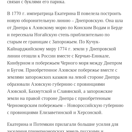
связан с буклями его парика.
В 1770 г. императрица Екатерина II повелела построить
новую оборонительную линию – Днепровскую. Она шла
от Днепра к Азовскому морю по Конским Водам и Берде
и пересекала Ногайскую степь приблизительно по
старым ее границам с Запорожьем. По Кучук-
Кайнарджийскому миру 1774 г. земли у Днепровской
линии отошли к России вместе с Керчью-Еникале,
Кинбурном и побережьем Черного моря между Днепром
и Бугом. Приобретенное Азовское побережье вместе с
землями запорожских казаков на левой стороне Днепра
образовали Азовскую губернию с провинциями
Азовской, Бахмутской и Славянской, а запорожские
земли на правой стороне Днепра с приобретенным
Черноморским побережьем – Новороссийскую губернию
с провинциями Елизаветинской и Херсонской.
Екатерина и Потемкин прилагали большие усилия для
заселения причерноморских земель русскими и