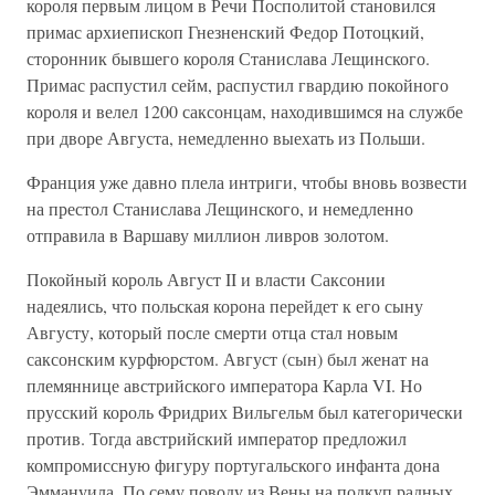
короля первым лицом в Речи Посполитой становился
примас архиепископ Гнезненский Федор Потоцкий,
сторонник бывшего короля Станислава Лещинского.
Примас распустил сейм, распустил гвардию покойного
короля и велел 1200 саксонцам, находившимся на службе
при дворе Августа, немедленно выехать из Польши.
Франция уже давно плела интриги, чтобы вновь возвести
на престол Станислава Лещинского, и немедленно
отправила в Варшаву миллион ливров золотом.
Покойный король Август II и власти Саксонии
надеялись, что польская корона перейдет к его сыну
Августу, который после смерти отца стал новым
саксонским курфюрстом. Август (сын) был женат на
племяннице австрийского императора Карла VI. Но
прусский король Фридрих Вильгельм был категорически
против. Тогда австрийский император предложил
компромиссную фигуру португальского инфанта дона
Эммануила. По сему поводу из Вены на подкуп радных