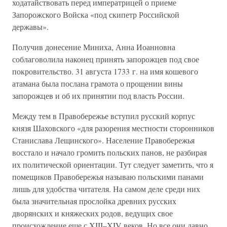
ходатайствовать перед императрицей о приеме
Запорожского Войска «под скипетр Российской
державы».
Получив донесение Миниха, Анна Иоанновна
соблаговолила наконец принять запорожцев под свое
покровительство. 31 августа 1733 г. на имя кошевого
атамана была послана грамота о прощении вины
запорожцев и об их принятии под власть России.
Между тем в Правобережье вступил русский корпус
князя Шаховского «для разорения местности сторонников
Станислава Лещинского». Население Правобережья
восстало и начало громить польских панов, не разбирая
их политической ориентации. Тут следует заметить, что я
помещиков Правобережья называю польскими панами
лишь для удобства читателя. На самом деле среди них
была значительная прослойка древних русских
дворянских и княжеских родов, ведущих свое
происхождение еще с XIII–XIV веков. Но все они давно