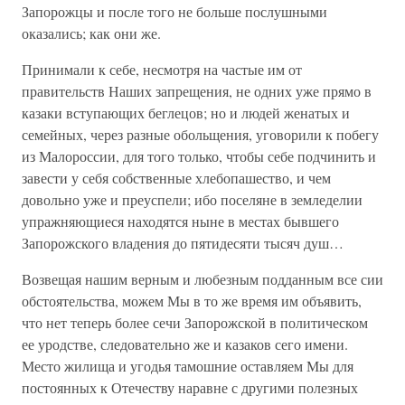
Запорожцы и после того не больше послушными
оказались; как они же.
Принимали к себе, несмотря на частые им от
правительств Наших запрещения, не одних уже прямо в
казаки вступающих беглецов; но и людей женатых и
семейных, через разные обольщения, уговорили к побегу
из Малороссии, для того только, чтобы себе подчинить и
завести у себя собственные хлебопашество, и чем
довольно уже и преуспели; ибо поселяне в земледелии
упражняющиеся находятся ныне в местах бывшего
Запорожского владения до пятидесяти тысяч душ…
Возвещая нашим верным и любезным подданным все сии
обстоятельства, можем Мы в то же время им объявить,
что нет теперь более сечи Запорожской в политическом
ее уродстве, следовательно же и казаков сего имени.
Место жилища и угодья тамошние оставляем Мы для
постоянных к Отечеству наравне с другими полезных