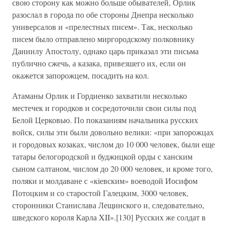
свою сторону как можно больше обывателей, Орлик
разослал в города по обе стороны Днепра несколько
универсалов и «прелестных писем». Так, несколько
писем было отправлено миргородскому полковнику
Даниилу Апостолу, однако царь приказал эти письма
публично сжечь, а казака, привезшего их, если он
окажется запорожцем, посадить на кол.
Атаманы Орлик и Гордиенко захватили несколько
местечек и городков и сосредоточили свои силы под
Белой Церковью. По показаниям начальника русских
войск, силы эти были довольно велики: «при запорожцах
и городовых козаках, числом до 10 000 человек, были еще
татары белогородской и буджицкой орды с ханским
сыном салтаном, числом до 20 000 человек, и кроме того,
поляки и молдаване с «кiевским» воеводой Иосифом
Потоцким и со старостой Галецким, 3000 человек,
сторонники Станислава Лещинского и, следовательно,
шведского короля Карла XII».[130] Русских же солдат в