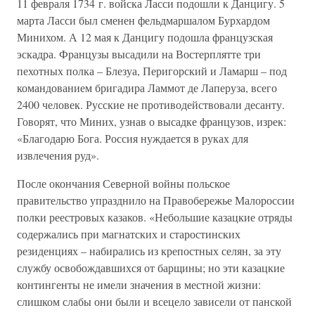
11 февраля 1734 г. войска Ласси подошли к Данцигу. 5
марта Ласси был сменен фельдмаршалом Бурхардом
Минихом. А 12 мая к Данцигу подошла французская
эскадра. Французы высадили на Востерплятте три
пехотных полка – Блезуа, Перигорский и Ламарш – под
командованием бригадира Ламмот де Лаперуза, всего
2400 человек. Русские не противодействовали десанту.
Говорят, что Миних, узнав о высадке французов, изрек:
«Благодарю Бога. Россия нуждается в руках для
извлечения руд».
После окончания Северной войны польское
правительство упразднило на Правобережье Малороссии
полки реестровых казаков. «Небольшие казацкие отряды
содержались при магнатских и старостинских
резиденциях – набирались из крепостных селян, за эту
службу освобождавшихся от барщины; но эти казацкие
контингенты не имели значения в местной жизни:
слишком слабы они были и всецело зависели от панской