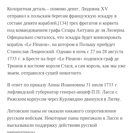
Колоритная деталь – помимо денег, Людовик XV
отправил к польским берегам французскую эскадру в
составе девяти кораблей,[134] трех фрегатов и корвета
под командованием графа Сезара Антуана де ля Люзерна.
Официально считалось, что эскадра будет конвоировать
корабль «Le Fleuron», на котором в Польшу прибудет
Станислав Лещинский. Однако в ночь с 27 на 28 августа
1733 г. в Бресте на борт «Le Fleuron» поднялся граф де
Трианж в костюме короля Стася, а сам король, как мы уже
знаем, отправился сушей инкогнито.
В ответ по приказу Анны Иоанновны 31 июля 1733 г.
лифляндский губернатор генерал-аншеф П.П. Ласси с
Рижским корпусом через Курляндию двинулся в Литву.
Литовские паны не оказали никакого сопротивления
русским войскам. Некоторые паны приезжали к Ласси и
высказывали поддержку действиям русской
императрицы.