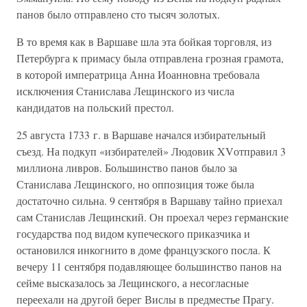
панов было отправлено сто тысяч золотых.
В то время как в Варшаве шла эта бойкая торговля, из
Петербурга к примасу была отправлена грозная грамота,
в которой императрица Анна Иоанновна требовала
исключения Станислава Лещинского из числа
кандидатов на польский престол.
25 августа 1733 г. в Варшаве начался избирательный
съезд. На подкуп «избирателей» Людовик XVотправил 3
миллиона ливров. Большинство панов было за
Станислава Лещинского, но оппозиция тоже была
достаточно сильна. 9 сентября в Варшаву тайно приехал
сам Станислав Лещинский. Он проехал через германские
государства под видом купеческого приказчика и
остановился инкогнито в доме французского посла. К
вечеру 11 сентября подавляющее большинство панов на
сейме высказалось за Лещинского, а несогласные
переехали на другой берег Вислы в предместье Прагу.