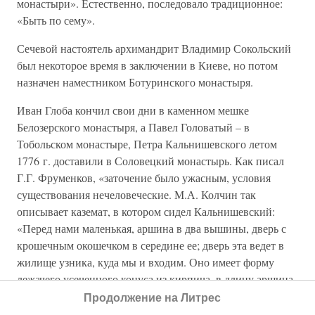
монастыри». Естественно, последовало традиционное:
«Быть по сему».
Сечевой настоятель архимандрит Владимир Сокольский
был некоторое время в заключении в Киеве, но потом
назначен наместником Ботуринского монастыря.
Иван Глоба кончил свои дни в каменном мешке
Белозерского монастыря, а Павел Головатый – в
Тобольском монастыре, Петра Кальнишевского летом
1776 г. доставили в Соловецкий монастырь. Как писал
Г.Г. Фруменков, «заточение было ужасным, условия
существования нечеловеческие. М.А. Колчин так
описывает каземат, в котором сидел Кальнишевский:
«Перед нами маленькая, аршина в два вышины, дверь с
крошечным окошечком в середине ее; дверь эта ведет в
жилище узника, куда мы и входим. Оно имеет форму
лежачего усеченного конуса из кирпича, в длину аршина
четыре, шириною сажень, высота при входе три аршина,
Продолжение на Литрес
в узком конце полтора».[137]