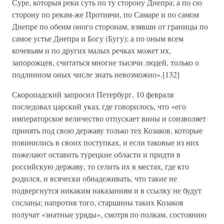
Суре, которыя реки суть по ту сторону Днепра; а по сю
сторону по рекам-же Противчи, по Самаре и по самом
Днепре по обеим оного сторонам, взявши от границы по
самое устье Днепра и Богу (Бугу); а по оным всем
кочевьям и по других малых речках может их,
запорожцев, считаться многие тысячи людей, только о
подлинном оных числе знать невозможно».[132]
Скоропадский запросил Петербург. 10 февраля
последовал царский указ, где говорилось, что «его
императорское величество отпускает вины и соизволяет
принять под свою державу только тех Козаков, которые
повинились в своих поступках, и если таковые из них
пожелают оставить турецкие области и придти в
российскую державу, то селить их в местах, где кто
родился, и всячески обнадеживать, что такие не
подвергнутся никаким наказаниям и в ссылку не будут
сосланы; напротив того, старшины таких Козаков
получат «знатные уряды», смотря по полкам, состоянию