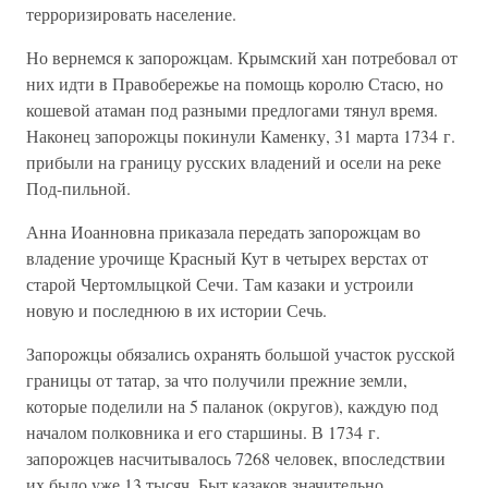
терроризировать население.
Но вернемся к запорожцам. Крымский хан потребовал от
них идти в Правобережье на помощь королю Стасю, но
кошевой атаман под разными предлогами тянул время.
Наконец запорожцы покинули Каменку, 31 марта 1734 г.
прибыли на границу русских владений и осели на реке
Под-пильной.
Анна Иоанновна приказала передать запорожцам во
владение урочище Красный Кут в четырех верстах от
старой Чертомлыцкой Сечи. Там казаки и устроили
новую и последнюю в их истории Сечь.
Запорожцы обязались охранять большой участок русской
границы от татар, за что получили прежние земли,
которые поделили на 5 паланок (округов), каждую под
началом полковника и его старшины. В 1734 г.
запорожцев насчитывалось 7268 человек, впоследствии
их было уже 13 тысяч. Быт казаков значительно