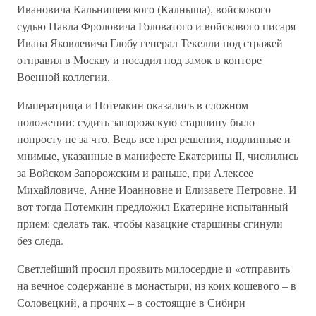
Ивановича Кальнишевского (Калныша), войскового
судью Павла Фроловича Головатого и войскового писаря
Ивана Яковлевича Глобу генерал Текелли под стражей
отправил в Москву и посадил под замок в конторе
Военной коллегии.
Императрица и Потемкин оказались в сложном
положении: судить запорожскую старшину было
попросту не за что. Ведь все прегрешения, подлинные и
мнимые, указанные в манифесте Екатерины II, числились
за Войском Запорожским и раньше, при Алексее
Михайловиче, Анне Иоанновне и Елизавете Петровне. И
вот тогда Потемкин предложил Екатерине испытанный
прием: сделать так, чтобы казацкие старшины сгинули
без следа.
Светлейший просил проявить милосердие и «отправить
на вечное содержание в монастыри, из коих кошевого – в
Соловецкий, а прочих – в состоящие в Сибири