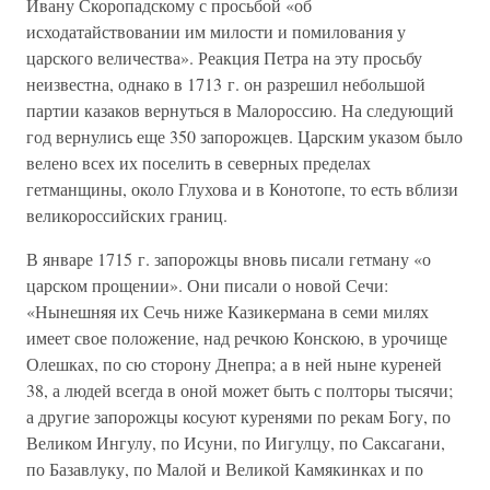
Ивану Скоропадскому с просьбой «об
исходатайствовании им милости и помилования у
царского величества». Реакция Петра на эту просьбу
неизвестна, однако в 1713 г. он разрешил небольшой
партии казаков вернуться в Малороссию. На следующий
год вернулись еще 350 запорожцев. Царским указом было
велено всех их поселить в северных пределах
гетманщины, около Глухова и в Конотопе, то есть вблизи
великороссийских границ.
В январе 1715 г. запорожцы вновь писали гетману «о
царском прощении». Они писали о новой Сечи:
«Нынешняя их Сечь ниже Казикермана в семи милях
имеет свое положение, над речкою Конскою, в урочище
Олешках, по сю сторону Днепра; а в ней ныне куреней
38, а людей всегда в оной может быть с полторы тысячи;
а другие запорожцы косуют куренями по рекам Богу, по
Великом Ингулу, по Исуни, по Иигулцу, по Саксагани,
по Базавлуку, по Малой и Великой Камякинках и по