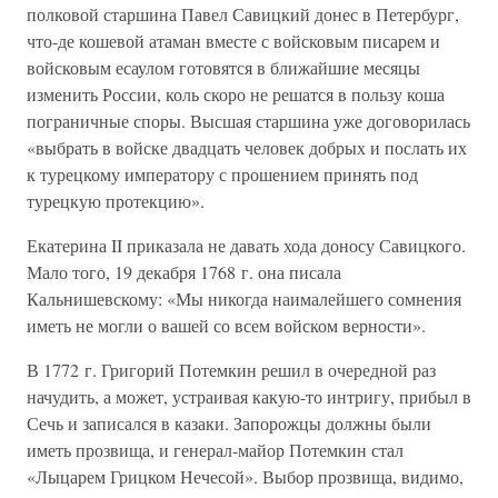
полковой старшина Павел Савицкий донес в Петербург,
что-де кошевой атаман вместе с войсковым писарем и
войсковым есаулом готовятся в ближайшие месяцы
изменить России, коль скоро не решатся в пользу коша
пограничные споры. Высшая старшина уже договорилась
«выбрать в войске двадцать человек добрых и послать их
к турецкому императору с прошением принять под
турецкую протекцию».
Екатерина II приказала не давать хода доносу Савицкого.
Мало того, 19 декабря 1768 г. она писала
Кальнишевскому: «Мы никогда наималейшего сомнения
иметь не могли о вашей со всем войском верности».
В 1772 г. Григорий Потемкин решил в очередной раз
начудить, а может, устраивая какую-то интригу, прибыл в
Сечь и записался в казаки. Запорожцы должны были
иметь прозвища, и генерал-майор Потемкин стал
«Лыцарем Грицком Нечесой». Выбор прозвища, видимо,