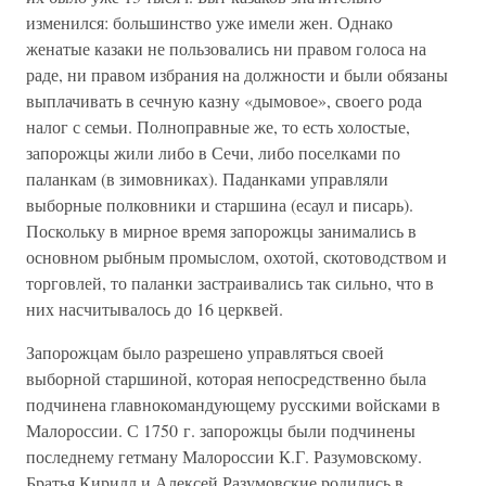
изменился: большинство уже имели жен. Однако
женатые казаки не пользовались ни правом голоса на
раде, ни правом избрания на должности и были обязаны
выплачивать в сечную казну «дымовое», своего рода
налог с семьи. Полноправные же, то есть холостые,
запорожцы жили либо в Сечи, либо поселками по
паланкам (в зимовниках). Паданками управляли
выборные полковники и старшина (есаул и писарь).
Поскольку в мирное время запорожцы занимались в
основном рыбным промыслом, охотой, скотоводством и
торговлей, то паланки застраивались так сильно, что в
них насчитывалось до 16 церквей.
Запорожцам было разрешено управляться своей
выборной старшиной, которая непосредственно была
подчинена главнокомандующему русскими войсками в
Малороссии. С 1750 г. запорожцы были подчинены
последнему гетману Малороссии К.Г. Разумовскому.
Братья Кирилл и Алексей Разумовские родились в