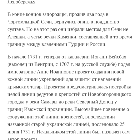
Левобережья.
В конце концов запорожцы, прожив два года в
Чортомлыцкой Сечи, вернулись опять в подданство
султана. Но на этот раз они избрали местом для Сечи не
Алешки, а устье речки Каменки, составлявшей в то время
границу между владениями Турции и России.
В начале 1731 г. генерал от кавалерии Иоганн Вейсбах
(выходец из Венгрии, с 1707 г. на русской службе) подал
императрице Анне Иоанновне проект создания новой
южной линии укреплений для защиты от нападений
крымских татар. Проектом предусматривалась постройка
целой линии редутов и крепостей от Новобогородицкого
городка у реки Самары до реки Северный Донец у
границ Изюмской провинции. Высочайшее повеление о
сооружении этой линии крепостей, впоследствии
названной старой украинской линией, последовало 25
июня 1731 г. Начальником этой линии был назначен сам
автор проекта.