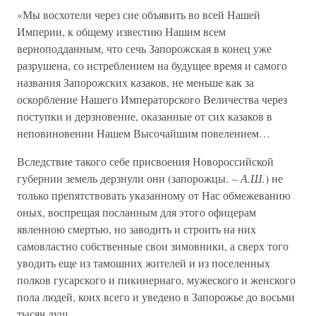
«Мы восхотели через сие объявить во всей Нашей
Империи, к общему известию Нашим всем
верноподданным, что сечь Запорожская в конец уже
разрушена, со истреблением на будущее время и самого
названия Запорожских казаков, не меньше как за
оскорбление Нашего Императорского Величества через
поступки и дерзновение, оказанные от сих казаков в
неповиновении Нашем Высочайшим повелением…
Вследствие такого себе присвоения Новороссийской
губернии земель дерзнули они (запорожцы. –
А.Ш.
) не
только препятствовать указанному от Нас обмежеванию
оных, воспрещая посланным для этого офицерам
явленною смертью, но заводить и строить на них
самовластно собственные свои зимовники, а сверх того
уводить еще из тамошних жителей и из поселенных
полков гусарского и пикинернаго, мужеского и женского
пола людей, коих всего и уведено в Запорожье до восьми
тысяч душ…