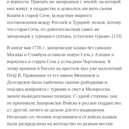
и верности. Принять же запорожцев с землей, на которой
они живут, в подданство и дозволить им жить своим
Кошем в старой Сиче, вследствие мирного
постановления между Россией и Турцией, нельзя, потому
что старая Сичь, по домогательствам самих же
запорожцев у турецкого султана, уступлена туркам».[133]
В конце мая 1728 г. запорожские казаки без санкции
Москвы и Стамбула оставили новую Сечь у Алешек и
вернулись в старую Сечь у устья реки Чортомлык. К
этому времени в России на престоле был уже малолетний
Петр II. Правившие от его имени Меншиков и
Долгоруков были озабочены своими разборками и,
опасаясь конфликта с турками и смут в Малороссии,
заняли выжидательные позиции. С одной стороны, они
не принимали Запорожское Войско в русское подданство,
а с другой, ничего не делали для его выдворения.
Несколько сот человек отделившихся от войска казаков
были распределены на жительство по разным местам