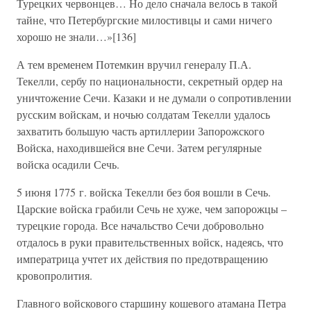
Турецких червонцев… Но дело сначала велось в такой
тайне, что Петербургские милостивцы и сами ничего
хорошо не знали…»[136]
А тем временем Потемкин вручил генералу П.А.
Текелли, сербу по национальности, секретный ордер на
уничтожение Сечи. Казаки и не думали о сопротивлении
русским войскам, и ночью солдатам Текелли удалось
захватить большую часть артиллерии Запорожского
Войска, находившейся вне Сечи. Затем регулярные
войска осадили Сечь.
5 июня 1775 г. войска Текелли без боя вошли в Сечь.
Царские войска грабили Сечь не хуже, чем запорожцы –
турецкие города. Все начальство Сечи добровольно
отдалось в руки правительственных войск, надеясь, что
императрица учтет их действия по предотвращению
кровопролития.
Главного войскового старшину кошевого атамана Петра