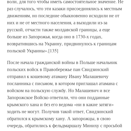
воли, для того чтобы иметь самостоятельное значение. Не
раз случалось, что эти казаки присоединялись к местным
движениям, но последние обыкновенно исходили не от
них и не от местного населения, а выходили из-за
русской, отчасти также молдавской границы, а еще
больше из Запорожья, когда оно в 1730-х годах,
возвратившись на Украину, придвинулось к границам
польской Украины».[135]
После начала гражданской войны в Польше начальник
польских войск в Правобережье пан Свидзинский
отправил к кошевому атаману Ивану Малашевичу
посланника с письмом, в котором приглашал атамана с
войском на польскую службу. Но Малашевич и все
Запорожское Войско ответили, что они подданные
крымского хана и без его ведома «ни в какие затяги»
ходить не могут. Получив такой ответ, Свидзинский
обратился к крымскому хану. А запорожцы, в свою
очередь, обратились к фельдмаршалу Миниху с просьбой