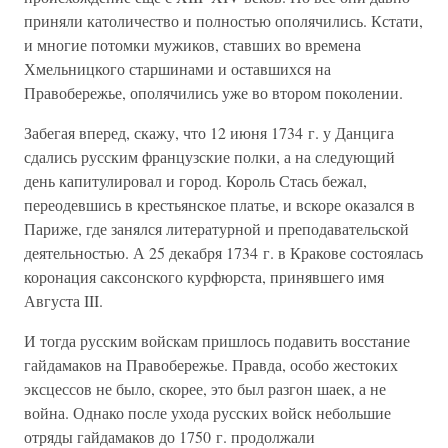
приняли католичество и полностью ополячились. Кстати,
и многие потомки мужиков, ставших во времена
Хмельницкого старшинами и оставшихся на
Правобережье, ополячились уже во втором поколении.
Забегая вперед, скажу, что 12 июня 1734 г. у Данцига
сдались русским французские полки, а на следующий
день капитулировал и город. Король Стась бежал,
переодевшись в крестьянское платье, и вскоре оказался в
Париже, где занялся литературной и преподавательской
деятельностью. А 25 декабря 1734 г. в Кракове состоялась
коронация саксонского курфюрста, принявшего имя
Августа III.
И тогда русским войскам пришлось подавить восстание
гайдамаков на Правобережье. Правда, особо жестоких
эксцессов не было, скорее, это был разгон шаек, а не
война. Однако после ухода русских войск небольшие
отряды гайдамаков до 1750 г. продолжали