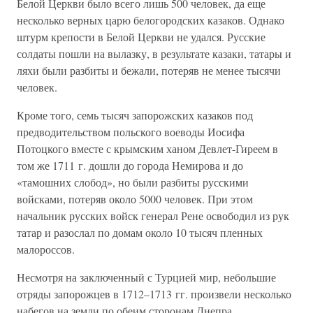
Белой Церкви было всего лишь 500 человек, да еще
несколько верных царю белогородских казаков. Однако
штурм крепости в Белой Церкви не удался. Русские
солдаты пошли на вылазку, в результате казаки, татары и
ляхи были разбиты и бежали, потеряв не менее тысячи
человек.
Кроме того, семь тысяч запорожских казаков под
предводительством польского воеводы Иосифа
Потоцкого вместе с крымским ханом Девлет-Гиреем в
том же 1711 г. дошли до города Немирова и до
«тамошних слобод», но были разбиты русскими
войсками, потеряв около 5000 человек. При этом
начальник русских войск генерал Рене освободил из рук
татар и разослал по домам около 10 тысяч пленных
малороссов.
Несмотря на заключенный с Турцией мир, небольшие
отряды запорожцев в 1712–1713 гг. произвели несколько
набегов на земли по обеим сторонам Днепра.