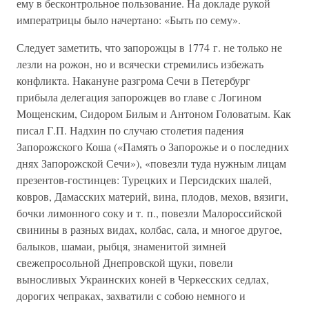
ему в бесконтрольное пользование. На докладе рукой
императрицы было начертано: «Быть по сему».
Следует заметить, что запорожцы в 1774 г. не только не
лезли на рожон, но и всячески стремились избежать
конфликта. Накануне разгрома Сечи в Петербург
прибыла делегация запорожцев во главе с Логином
Мощенским, Сидором Билым и Антоном Головатым. Как
писал Г.П. Надхин по случаю столетия падения
Запорожского Коша («Память о Запорожье и о последних
днях Запорожской Сечи»), «повезли туда нужным лицам
презентов-гостинцев: Турецких и Персидских шалей,
ковров, Дамасских материй, вина, плодов, мехов, вязиги,
бочки лимонного соку и т. п., повезли Малороссийской
свинины в разных видах, колбас, сала, и многое другое,
балыков, шамаи, рыбця, знаменитой зимней
свежепросольной Днепровской щуки, повели
выносливых Украинских коней в Черкесских седлах,
дорогих чепраках, захватили с собою немного и