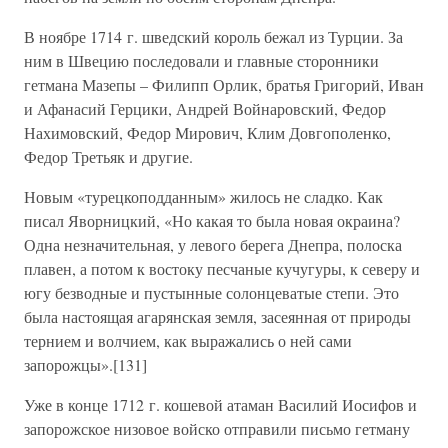
В ноябре 1714 г. шведский король бежал из Турции. За
ним в Швецию последовали и главные сторонники
гетмана Мазепы – Филипп Орлик, братья Григорий, Иван
и Афанасий Герцики, Андрей Войнаровский, Федор
Нахимовский, Федор Мирович, Клим Довгополенко,
Федор Третьяк и другие.
Новым «турецкоподданным» жилось не сладко. Как
писал Яворницкий, «Но какая то была новая окраина?
Одна незначительная, у левого берега Днепра, полоска
плавен, а потом к востоку песчаные кучугуры, к северу и
югу безводные и пустынные солонцеватые степи. Это
была настоящая агарянская земля, засеянная от природы
тернием и волчием, как выражались о ней сами
запорожцы».[131]
Уже в конце 1712 г. кошевой атаман Василий Иосифов и
запорожское низовое войско отправили письмо гетману