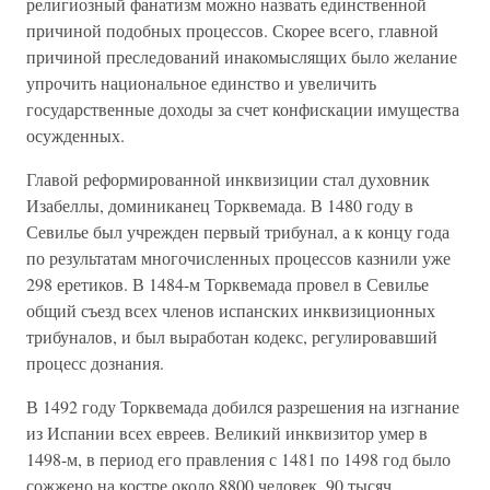
религиозный фанатизм можно назвать единственной
причиной подобных процессов. Скорее всего, главной
причиной преследований инакомыслящих было желание
упрочить национальное единство и увеличить
государственные доходы за счет конфискации имущества
осужденных.
Главой реформированной инквизиции стал духовник
Изабеллы, доминиканец Торквемада. В 1480 году в
Севилье был учрежден первый трибунал, а к концу года
по результатам многочисленных процессов казнили уже
298 еретиков. В 1484-м Торквемада провел в Севилье
общий съезд всех членов испанских инквизиционных
трибуналов, и был выработан кодекс, регулировавший
процесс дознания.
В 1492 году Торквемада добился разрешения на изгнание
из Испании всех евреев. Великий инквизитор умер в
1498-м, в период его правления с 1481 по 1498 год было
сожжено на костре около 8800 человек, 90 тысяч