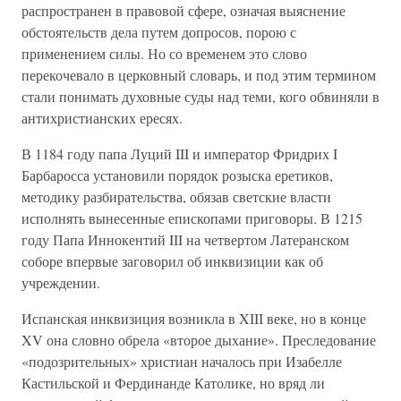
распространен в правовой сфере, означая выяснение
обстоятельств дела путем допросов, порою с
применением силы. Но со временем это слово
перекочевало в церковный словарь, и под этим термином
стали понимать духовные суды над теми, кого обвиняли в
антихристианских ересях.
В 1184 году папа Луций III и император Фридрих I
Барбаросса установили порядок розыска еретиков,
методику разбирательства, обязав светские власти
исполнять вынесенные епископами приговоры. В 1215
году Папа Иннокентий III на четвертом Латеранском
соборе впервые заговорил об инквизиции как об
учреждении.
Испанская инквизиция возникла в XIII веке, но в конце
XV она словно обрела «второе дыхание». Преследование
«подозрительных» христиан началось при Изабелле
Кастильской и Фердинанде Католике, но вряд ли