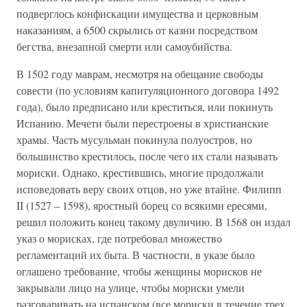
подверглось конфискации имущества и церковным
наказаниям, а 6500 скрылись от казни посредством
бегства, внезапной смерти или самоубийства.
В 1502 году маврам, несмотря на обещание свободы
совести (по условиям капитуляционного договора 1492
года), было предписано или креститься, или покинуть
Испанию. Мечети были перестроены в христианские
храмы. Часть мусульман покинула полуостров, но
большинство крестилось, после чего их стали называть
мориски. Однако, крестившись, многие продолжали
исповедовать веру своих отцов, но уже втайне. Филипп
II (1527 – 1598), яростный борец со всякими ересями,
решил положить конец такому двуличию. В 1568 он издал
указ о морисках, где потребовал множество
регламентаций их быта. В частности, в указе было
оглашено требование, чтобы женщины морисков не
закрывали лицо на улице, чтобы мориски умели
разговаривать на испанском (все мориски в течение трех