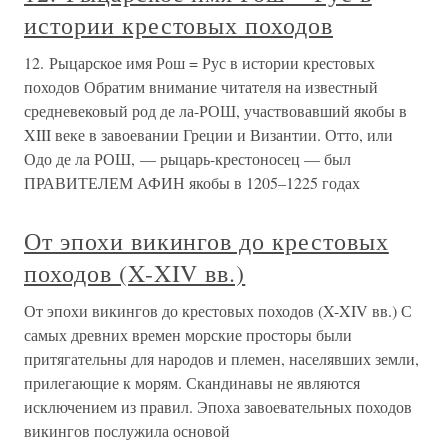
истории крестовых походов
12. Рыцарское имя Рош = Рус в истории крестовых
походов Обратим внимание читателя на известный
средневековый род де ла-РОШ, участвовавший якобы в
XIII веке в завоевании Греции и Византии. Отто, или
Одо де ла РОШ, — рыцарь-крестоносец — был
ПРАВИТЕЛЕМ АФИН якобы в 1205–1225 годах
От эпохи викингов до крестовых
походов (X-XIV вв.)
От эпохи викингов до крестовых походов (X-XIV вв.) С
самых древних времен морские просторы были
притягательны для народов и племен, населявших земли,
прилегающие к морям. Скандинавы не являются
исключением из правил. Эпоха завоевательных походов
викингов послужила основой