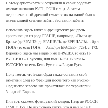
Потому аристократы и сохранили в своих родовых
именах названия РУСЬ, РОШ и т. д. А затем
первоначальный древний смысл этих названий был в
значительной степени забыт. Заставили забыть.
Вспомним здесь также и французских рыцарей-
крестоносцев из рода БРАШЕ, например, «Пьера де
Брасье (де БРАШЭ, де БРАШЕЛЬ, де БРЕШАЛЬ)… брат
ГЮГА (то есть ГОГА —
Авт.
) де БРАСЬЕ» [729], с. 172.
Вероятно, здесь мы видим имя П-РАШЭ, то есть П-
РУССИЮ = Пруссию, или имя П-РАШУ или Б-
РУССИЮ, то есть Бело-Руссию = Белую Русь.
Получается, что Белая Орда также оставила свой
заметный след во Франции после того как Русско-
Ордынское завоевание прокатилось по территории
Западной Европы.
Или вот, скажем, французский клирик Пьер де РОССИ
[729], с. 172. Не исключено также, что и имя РОЖЕ,