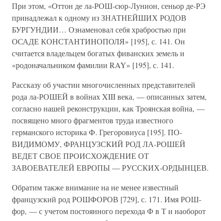
При этом, «Оттон де ла-РОШ-сюр-Лунион, сеньор де-РЭ
принадлежал к одному из ЗНАТНЕЙШИХ РОДОВ
БУРГУНДИИ… Ознаменовал себя храбростью при
ОСАДЕ КОНСТАНТИНОПОЛЯ» [195], с. 141. Он
считается владельцем богатых фиванских земель и
«родоначальником фамилии RAY» [195], с. 141.
Рассказу об участии многочисленных представителей
рода ла-РОШЕЙ в войнах XIII века, — описанных затем,
согласно нашей реконструкции, как Троянская война, —
посвящено много фрагментов труда известного
германского историка Ф. Грегоровиуса [195]. ПО-
ВИДИМОМУ, ФРАНЦУЗСКИЙ РОД ЛА-РОШЕЙ
ВЕДЕТ СВОЕ ПРОИСХОЖДЕНИЕ ОТ
ЗАВОЕВАТЕЛЕЙ ЕВРОПЫ — РУССКИХ-ОРДЫНЦЕВ.
Обратим также внимание на не менее известный
французский род РОШФОРОВ [729], с. 171. Имя РОШ-
фор, — с учетом постоянного перехода Ф в Т и наоборот