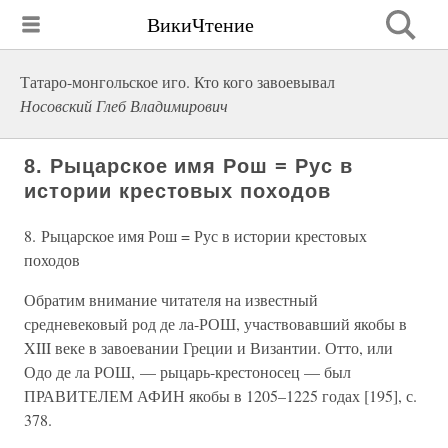
ВикиЧтение
Татаро-монгольское иго. Кто кого завоевывал
Носовский Глеб Владимирович
8. Рыцарское имя Рош = Рус в
истории крестовых походов
8. Рыцарское имя Рош = Рус в истории крестовых
походов
Обратим внимание читателя на известный
средневековый род де ла-РОШ, участвовавший якобы в
XIII веке в завоевании Греции и Византии. Отто, или
Одо де ла РОШ, — рыцарь-крестоносец — был
ПРАВИТЕЛЕМ АФИН якобы в 1205–1225 годах [195], с.
378.