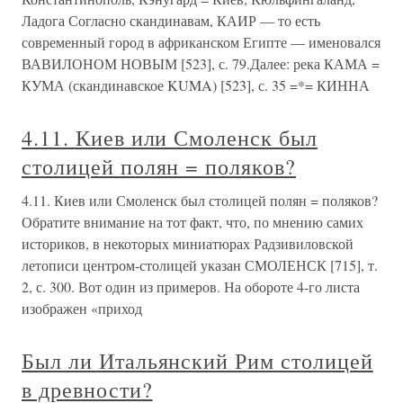
Ладога Согласно скандинавам, КАИР — то есть
современный город в африканском Египте — именовался
ВАВИЛОНОМ НОВЫМ [523], с. 79.Далее: река КАМА =
КУМА (скандинавское KUMA) [523], с. 35 =*= КИННА
4.11. Киев или Смоленск был
столицей полян = поляков?
4.11. Киев или Смоленск был столицей полян = поляков?
Обратите внимание на тот факт, что, по мнению самих
историков, в некоторых миниатюрах Радзивиловской
летописи центром-столицей указан СМОЛЕНСК [715], т.
2, с. 300. Вот один из примеров. На обороте 4-го листа
изображен «приход
Был ли Итальянский Рим столицей
в древности?