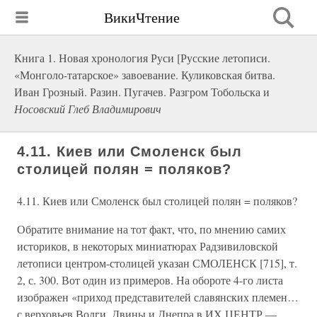
ВикиЧтение
Книга 1. Новая хронология Руси [Русские летописи.
«Монголо-татарское» завоевание. Куликовская битва.
Иван Грозный. Разин. Пугачев. Разгром Тобольска и
Носовский Глеб Владимирович
4.11. Киев или Смоленск был
столицей полян = поляков?
4.11. Киев или Смоленск был столицей полян = поляков?
Обратите внимание на тот факт, что, по мнению самих
историков, в некоторых миниатюрах Радзивиловской
летописи центром-столицей указан СМОЛЕНСК [715], т.
2, с. 300. Вот один из примеров. На обороте 4-го листа
изображен «приход представителей славянских племен…
с верховьев Волги, Двины и Днепра в ИХ ЦЕНТР —