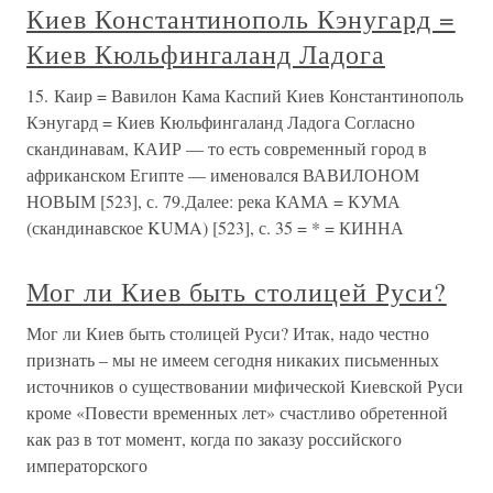
Киев Константинополь Кэнугард =
Киев Кюльфингаланд Ладога
15. Каир = Вавилон Кама Каспий Киев Константинополь
Кэнугард = Киев Кюльфингаланд Ладога Согласно
скандинавам, КАИР — то есть современный город в
африканском Египте — именовался ВАВИЛОНОМ
НОВЫМ [523], с. 79.Далее: река КАМА = КУМА
(скандинавское KUMA) [523], с. 35 = * = КИННА
Мог ли Киев быть столицей Руси?
Мог ли Киев быть столицей Руси? Итак, надо честно
признать – мы не имеем сегодня никаких письменных
источников о существовании мифической Киевской Руси
кроме «Повести временных лет» счастливо обретенной
как раз в тот момент, когда по заказу российского
императорского