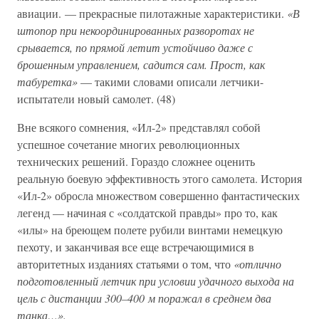
авиации. — прекрасные пилотажные характеристики.
«В
штопор при некоординированных разворотах не
срывается, по прямой летит устойчиво даже с
брошенным управлением, садится сам. Прост, как
табуретка»
— такими словами описали летчики-
испытатели новый самолет. (48)
Вне всякого сомнения, «Ил-2» представлял собой
успешное сочетание многих революционных
технических решений. Гораздо сложнее оценить
реальную боевую эффективность этого самолета. История
«Ил-2» обросла множеством совершенно фантастических
легенд — начиная с «солдатской правды» про то, как
«илы» на бреющем полете рубили винтами немецкую
пехоту, и заканчивая все еще встречающимися в
авторитетных изданиях статьями о том, что
«отлично
подготовленный летчик при условии удачного выхода на
цель с дистанции 300–400 м поражал в среднем два
танка…».