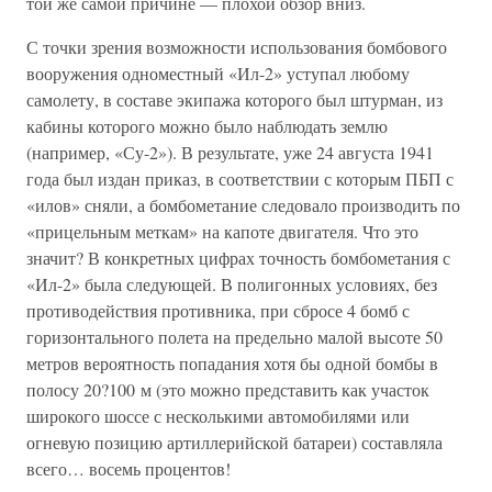
той же самой причине — плохой обзор вниз.
С точки зрения возможности использования бомбового
вооружения одноместный «Ил-2» уступал любому
самолету, в составе экипажа которого был штурман, из
кабины которого можно было наблюдать землю
(например, «Су-2»). В результате, уже 24 августа 1941
года был издан приказ, в соответствии с которым ПБП с
«илов» сняли, а бомбометание следовало производить по
«прицельным меткам» на капоте двигателя. Что это
значит? В конкретных цифрах точность бомбометания с
«Ил-2» была следующей. В полигонных условиях, без
противодействия противника, при сбросе 4 бомб с
горизонтального полета на предельно малой высоте 50
метров вероятность попадания хотя бы одной бомбы в
полосу 20?100 м (это можно представить как участок
широкого шоссе с несколькими автомобилями или
огневую позицию артиллерийской батареи) составляла
всего… восемь процентов!