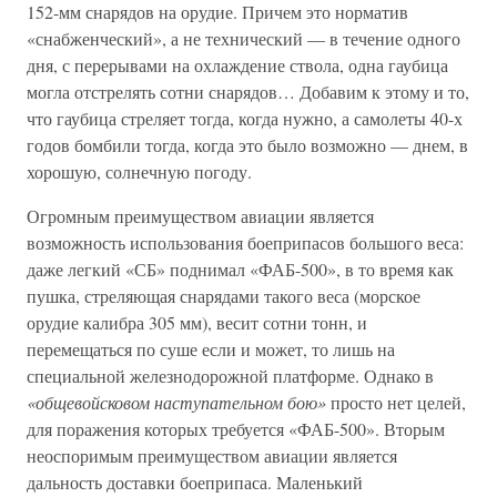
152-мм снарядов на орудие. Причем это норматив
«снабженческий», а не технический — в течение одного
дня, с перерывами на охлаждение ствола, одна гаубица
могла отстрелять сотни снарядов… Добавим к этому и то,
что гаубица стреляет тогда, когда нужно, а самолеты 40-х
годов бомбили тогда, когда это было возможно — днем, в
хорошую, солнечную погоду.
Огромным преимуществом авиации является
возможность использования боеприпасов большого веса:
даже легкий «СБ» поднимал «ФАБ-500», в то время как
пушка, стреляющая снарядами такого веса (морское
орудие калибра 305 мм), весит сотни тонн, и
перемещаться по суше если и может, то лишь на
специальной железнодорожной платформе. Однако в
«общевойсковом наступательном бою»
просто нет целей,
для поражения которых требуется «ФАБ-500». Вторым
неоспоримым преимуществом авиации является
дальность доставки боеприпаса. Маленький