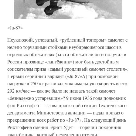
«Ju-87»
Неуклюжий, угловатый, «рубленный топором» самолет с
нелепо торчащими стойками неубирающегося шасси в
огромных обтекателях (за эти обтекатели он и получил в
России прозвище «лаптёжник») мог быть достойным
соискателем приза «самый уродливый самолет столетия».
Первый серийный вариант («Ju-87»A) при бомбовой
нагрузке в 250 кг развивал максимальную скорость всего
292 км/час — как же было не назвать такой самолет
«безнадежно устаревшим»? 9 июня 1936 года полковник
фон Рихтгофен — глава проектной секции Технического
департамента Министерства авиации — издал приказ о
прекращении всех работ по «Ju-87». На следующий день
Рихтгофена сменил Эрнст Удет — горячий поклонник
«лаптёжника, который немедленно отменил