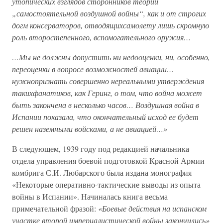
утопических взглядов сторонников теории
„самостоятельной воздушной войны“, как и от строгих
догм консерваторов, отводящихсамолету лишь скромную
роль второстепенного, вспомогательного оружия…
…Мы не должны допустить ни недооценки, ни, особенно,
переоценки в вопросе возможностей авиации…
нужнопризнать совершенно нереальными утверждения
такихфанатиков, как Геринг, о том, что война может
быть закончена в несколько часов… Воздушная война в
Испании показала, что окончательный исход ее будет
решен наземными войсками, а не авиацией…»
В следующем, 1939 году под редакцией начальника
отдела управления боевой подготовкой Красной Армии
комбрига С.И. Любарского была издана монография
«Некоторые оперативно-тактические выводы из опыта
войны в Испании». Начиналась книга весьма
примечательной фразой:
«Боевые действия на испанском
участке второй империалистической войны закончились»