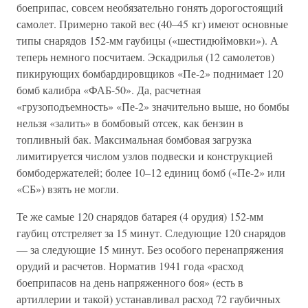
боеприпас, совсем необязательно гонять дорогостоящий
самолет. Примерно такой вес (40–45 кг) имеют основные
типы снарядов 152-мм гаубицы («шестидюймовки»). А
теперь немного посчитаем. Эскадрилья (12 самолетов)
пикирующих бомбардировщиков «Пе-2» поднимает 120
бомб калибра «ФАБ-50». Да, расчетная
«грузоподъемность» «Пе-2» значительно выше, но бомбы
нельзя «залить» в бомбовый отсек, как бензин в
топливный бак. Максимальная бомбовая загрузка
лимитируется числом узлов подвески и конструкцией
бомбодержателей; более 10–12 единиц бомб («Пе-2» или
«СБ») взять не могли.
Те же самые 120 снарядов батарея (4 орудия) 152-мм
гаубиц отстреляет за 15 минут. Следующие 120 снарядов
— за следующие 15 минут. Без особого перенапряжения
орудий и расчетов. Норматив 1941 года «расход
боеприпасов на день напряженного боя» (есть в
артиллерии и такой) устанавливал расход 72 гаубичных