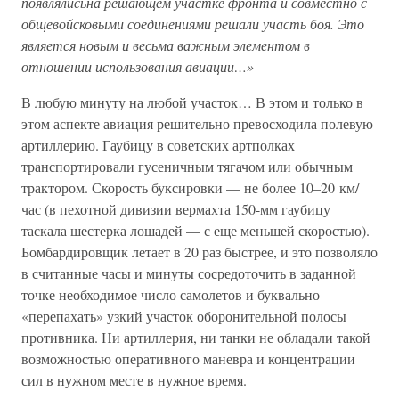
появлялисьна решающем участке фронта и совместно с
общевойсковыми соединениями решали участь боя. Это
является новым и весьма важным элементом в
отношении использования авиации…»
В любую минуту на любой участок… В этом и только в
этом аспекте авиация решительно превосходила полевую
артиллерию. Гаубицу в советских артполках
транспортировали гусеничным тягачом или обычным
трактором. Скорость буксировки — не более 10–20 км/
час (в пехотной дивизии вермахта 150-мм гаубицу
таскала шестерка лошадей — с еще меньшей скоростью).
Бомбардировщик летает в 20 раз быстрее, и это позволяло
в считанные часы и минуты сосредоточить в заданной
точке необходимое число самолетов и буквально
«перепахать» узкий участок оборонительной полосы
противника. Ни артиллерия, ни танки не обладали такой
возможностью оперативного маневра и концентрации
сил в нужном месте в нужное время.