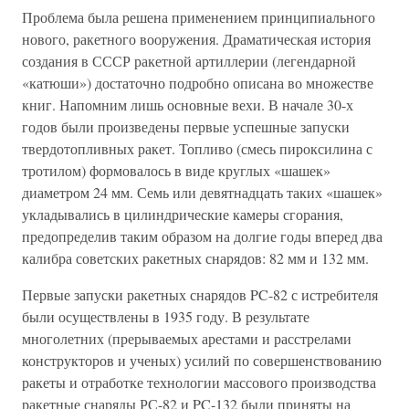
Проблема была решена применением принципиального
нового, ракетного вооружения. Драматическая история
создания в СССР ракетной артиллерии (легендарной
«катюши») достаточно подробно описана во множестве
книг. Напомним лишь основные вехи. В начале 30-х
годов были произведены первые успешные запуски
твердотопливных ракет. Топливо (смесь пироксилина с
тротилом) формовалось в виде круглых «шашек»
диаметром 24 мм. Семь или девятнадцать таких «шашек»
укладывались в цилиндрические камеры сгорания,
предопределив таким образом на долгие годы вперед два
калибра советских ракетных снарядов: 82 мм и 132 мм.
Первые запуски ракетных снарядов PC-82 с истребителя
были осуществлены в 1935 году. В результате
многолетних (прерываемых арестами и расстрелами
конструкторов и ученых) усилий по совершенствованию
ракеты и отработке технологии массового производства
ракетные снаряды РС-82 и PC-132 были приняты на