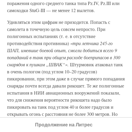
поражения одного среднего танка типа Pz.IV, Pz.III или
самоходки StuG-III — не менее 12 вылетов.
Удивляться этим цифрам не приходится. Попасть с
самолета в точечную цель совсем непросто. При
полигонных испытаниях (т. е. в отсутствие
противодействия противника)
«три летчика 245-го
ШАП, имевшие боевой опыт, смогли добиться всего 9
попаданий в танк при общем расходе боеприпасов в 300
снарядов к пушкам „ШВАК“».
Штурмовик атаковал танк
в очень пологом (под углом 10–20 градусов)
пикировании, при этом даже в случае прямого попадания
снаряды почти всегда давали рикошет. Те же полигонные
испытания в НИИ авиационных вооружений показали,
что для снижения вероятности рикошета надо было
пикировать на танк под углом 40 и более градусов и
открывать огонь с расстояния не более 300 метров. Но
при таких условиях до столкновения с землей остаются
Продолжение на Литрес
3–4 секунды, за которые надо прицелиться, открыть