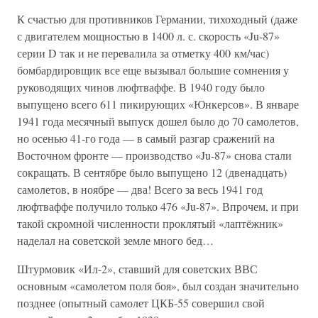
К счастью для противников Германии, тихоходный (даже
с двигателем мощностью в 1400 л. с. скорость «Ju-87»
серии D так и не перевалила за отметку 400 км/час)
бомбардировщик все еще вызывал большие сомнения у
руководящих чинов люфтваффе. В 1940 году было
выпущено всего 611 пикирующих «Юнкерсов». В январе
1941 года месячный выпуск дошел было до 70 самолетов,
но осенью 41-го года — в самый разгар сражений на
Восточном фронте — производство «Ju-87» снова стали
сокращать. В сентябре было выпущено 12 (двенадцать)
самолетов, в ноябре — два! Всего за весь 1941 год
люфтваффе получило только 476 «Ju-87». Впрочем, и при
такой скромной численности проклятый «лаптёжник»
наделал на советской земле много бед…
Штурмовик «Ил-2», ставший для советских ВВС
основным «самолетом поля боя», был создан значительно
позднее (опытный самолет ЦКБ-55 совершил свой