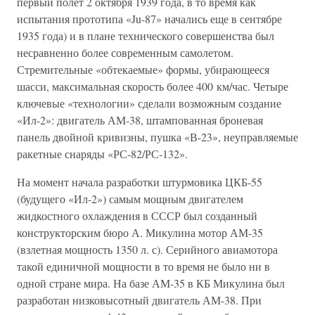
первый полет 2 октября 1939 года, в то время как
испытания прототипа «Ju-87» начались еще в сентябре
1935 года) и в плане технического совершенства был
несравненно более современным самолетом.
Стремительные «обтекаемые» формы, убирающееся
шасси, максимальная скорость более 400 км/час. Четыре
ключевые «технологии» сделали возможным создание
«Ил-2»: двигатель АМ-38, штампованная броневая
панель двойной кривизны, пушка «В-23», неуправляемые
ракетные снаряды «РС-82/РС-132».
На момент начала разработки штурмовика ЦКБ-55
(будущего «Ил-2») самым мощным двигателем
жидкостного охлаждения в СССР был созданный
конструкторским бюро А. Микулина мотор АМ-35
(взлетная мощность 1350 л. с). Серийного авиамотора
такой единичной мощности в то время не было ни в
одной стране мира. На базе АМ-35 в КБ Микулина был
разработан низковысотный двигатель АМ-38. При