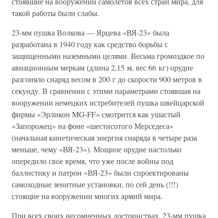
стоявшие на вооружении самолетов всех стран мира, для
такой работы были слабы.
23-мм пушка Волкова — Ярцева «ВЯ-23» была
разработана в 1940 году как средство борьбы с
защищенными наземными целями. Весьма громоздкое по
авиационным меркам (длина 2,15 м, вес 66 кг) орудие
разгоняло снаряд весом в 200 г до скорости 900 метров в
секунду. В сравнении с этими параметрами стоявшая на
вооружении немецких истребителей пушка швейцарской
фирмы «Эрликон MG-FF» смотрится как ушастый
«Запорожец» на фоне «шестисотого Мерседеса»
(начальная кинетическая энергия снаряда в четыре раза
меньше, чему «ВЯ-23»). Мощное орудие настолько
опередило свое время, что уже после войны под
баллистику и патрон «ВЯ-23» были спроектированы
самоходные зенитные установки, по сей день (!!!)
стоящие на вооружении многих армий мира.
При всех своих несомненных достоинствах, 23-мм пушка