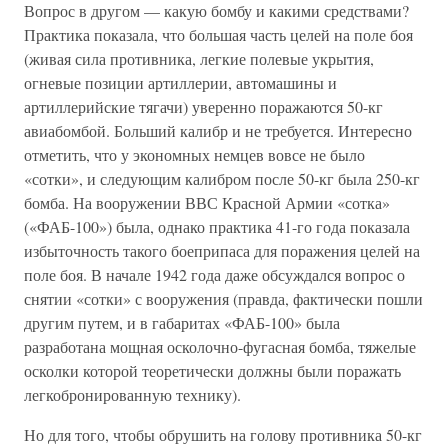
Вопрос в другом — какую бомбу и какими средствами?
Практика показала, что большая часть целей на поле боя
(живая сила противника, легкие полевые укрытия,
огневые позиции артиллерии, автомашины и
артиллерийские тягачи) уверенно поражаются 50-кг
авиабомбой. Больший калибр и не требуется. Интересно
отметить, что у экономных немцев вовсе не было
«сотки», и следующим калибром после 50-кг была 250-кг
бомба. На вооружении ВВС Красной Армии «сотка»
(«ФАБ-100») была, однако практика 41-го года показала
избыточность такого боеприпаса для поражения целей на
поле боя. В начале 1942 года даже обсуждался вопрос о
снятии «сотки» с вооружения (правда, фактически пошли
другим путем, и в габаритах «ФАБ-100» была
разработана мощная осколочно-фугасная бомба, тяжелые
осколки которой теоретически должны были поражать
легкобронированную технику).
Но для того, чтобы обрушить на голову противника 50-кг