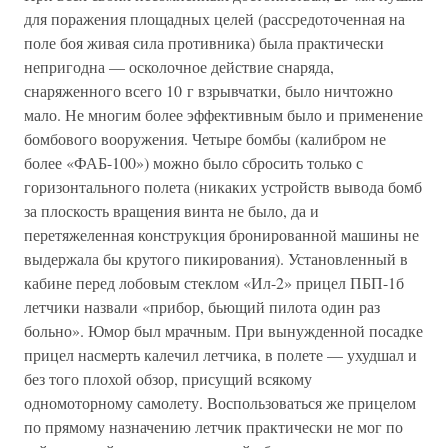
для поражения площадных целей (рассредоточенная на
поле боя живая сила противника) была практически
непригодна — осколочное действие снаряда,
снаряженного всего 10 г взрывчатки, было ничтожно
мало. Не многим более эффективным было и применение
бомбового вооружения. Четыре бомбы (калибром не
более «ФАБ-100») можно было сбросить только с
горизонтального полета (никаких устройств вывода бомб
за плоскость вращения винта не было, да и
перетяжеленная конструкция бронированной машины не
выдержала бы крутого пикирования). Установленный в
кабине перед лобовым стеклом «Ил-2» прицел ПБП-1б
летчики назвали «прибор, бьющий пилота один раз
больно». Юмор был мрачным. При вынужденной посадке
прицел насмерть калечил летчика, в полете — ухудшал и
без того плохой обзор, присущий всякому
одномоторному самолету. Воспользоваться же прицелом
по прямому назначению летчик практически не мог по