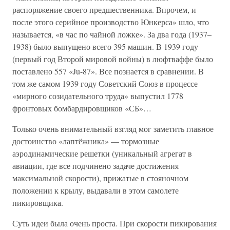
распоряжение своего предшественника. Впрочем, и
после этого серийное производство Юнкерса» шло, что
называется, «в час по чайной ложке». За два года (1937–
1938) было выпущено всего 395 машин. В 1939 году
(первый год Второй мировой войны) в люфтваффе было
поставлено 557 «Ju-87». Все познается в сравнении. В
том же самом 1939 году Советский Союз в процессе
«мирного созидательного труда» выпустил 1778
фронтовых бомбардировщиков «СБ»…
Только очень внимательный взгляд мог заметить главное
достоинство «лаптёжника» — тормозные
аэродинамические решетки (уникальный агрегат в
авиации, где все подчинено задаче достижения
максимальной скорости), прижатые в стояночном
положении к крылу, выдавали в этом самолете
пикировщика.
Суть идеи была очень проста. При скорости пикирования