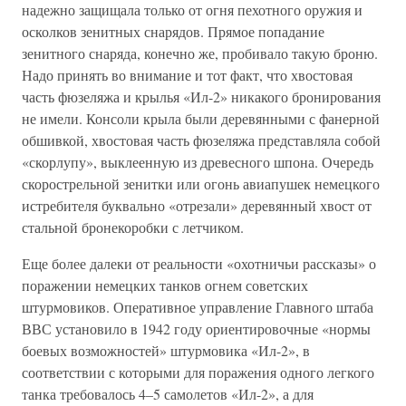
надежно защищала только от огня пехотного оружия и
осколков зенитных снарядов. Прямое попадание
зенитного снаряда, конечно же, пробивало такую броню.
Надо принять во внимание и тот факт, что хвостовая
часть фюзеляжа и крылья «Ил-2» никакого бронирования
не имели. Консоли крыла были деревянными с фанерной
обшивкой, хвостовая часть фюзеляжа представляла собой
«скорлупу», выклеенную из древесного шпона. Очередь
скорострельной зенитки или огонь авиапушек немецкого
истребителя буквально «отрезали» деревянный хвост от
стальной бронекоробки с летчиком.
Еще более далеки от реальности «охотничьи рассказы» о
поражении немецких танков огнем советских
штурмовиков. Оперативное управление Главного штаба
ВВС установило в 1942 году ориентировочные «нормы
боевых возможностей» штурмовика «Ил-2», в
соответствии с которыми для поражения одного легкого
танка требовалось 4–5 самолетов «Ил-2», а для