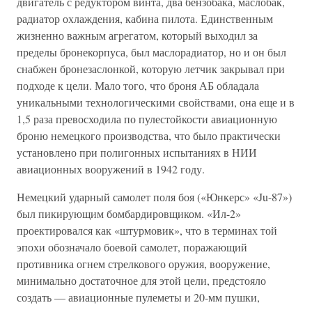
двигатель с редуктором винта, два бензобака, маслобак,
радиатор охлаждения, кабина пилота. Единственным
жизненно важным агрегатом, который выходил за
пределы бронекорпуса, был маслорадиатор, но и он был
снабжен бронезаслонкой, которую летчик закрывал при
подходе к цели. Мало того, что броня АБ обладала
уникальными технологическими свойствами, она еще и в
1,5 раза превосходила по пулестойкости авиационную
броню немецкого производства, что было практически
установлено при полигонных испытаниях в НИИ
авиационных вооружений в 1942 году.
Немецкий ударный самолет поля боя («Юнкерс» «Ju-87»)
был пикирующим бомбардировщиком. «Ил-2»
проектировался как «штурмовик», что в терминах той
эпохи обозначало боевой самолет, поражающий
противника огнем стрелкового оружия, вооружение,
минимально достаточное для этой цели, предстояло
создать — авиационные пулеметы и 20-мм пушки,