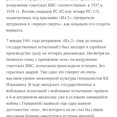
вооружение советских ВВС соответственно, в 1937 и
1938 гг. Восемь снарядов РС-82 или четыре PC-132,
подвешенных под крыльями «Ил-2», превратили
штурмовик в «черную смерть», как называли его солдаты
вермахта.
7 января 1941 года штурмовик «Ил-2» (еще до начала
государственных испытаний!) был запущен в серийное
производство сразу на четырех авиазаводах. Несмотря на
бешеную гонку с принятием «ила» на вооружение
советских ВВС, испытания происходили успешно, без
серьезных аварий. Уже одно это говорит об очень
высоком уровне инженерной культуры специалистов КБ
Ильюшина. В ходе заводских, государственных и
войсковых испытаний («войсковые испытания» прошли
в 4-м штурмовом авиаполку уже в условиях начавшейся
войны с Германией) выявили еще одно важное
достоинство «ила», без которого он не стал бы самым
массовым боевым самолетом в истории мировой