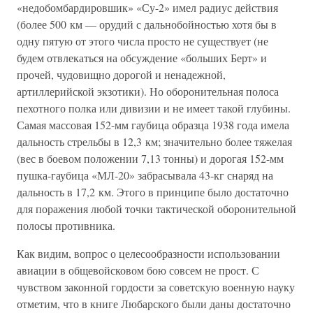
«недобомбардировшик» «Су-2» имел радиус действия
(более 500 км — орудий с дальнобойностью хотя бы в
одну пятую от этого числа просто не существует (не
будем отвлекаться на обсуждение «больших Берт» и
прочей, чудовищно дорогой и ненадежной,
артиллерийской экзотики). Но оборонительная полоса
пехотного полка или дивизии и не имеет такой глубины.
Самая массовая 152-мм гаубица образца 1938 года имела
дальность стрельбы в 12,3 км; значительно более тяжелая
(вес в боевом положении 7,13 тонны) и дорогая 152-мм
пушка-гаубица «МЛ-20» забрасывала 43-кг снаряд на
дальность в 17,2 км. Этого в принципе было достаточно
для поражения любой точки тактической оборонительной
полосы противника.
Как видим, вопрос о целесообразности использовании
авиации в общевойсковом бою совсем не прост. С
чувством законной гордости за советскую военную науку
отметим, что в книге Любарского были даны достаточно