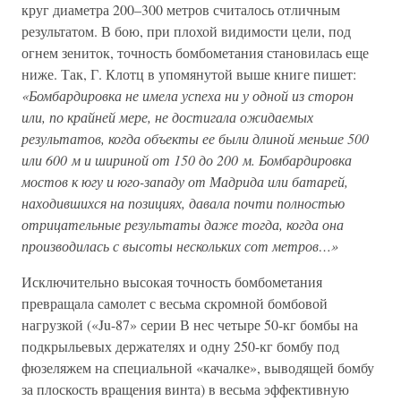
круг диаметра 200–300 метров считалось отличным
результатом. В бою, при плохой видимости цели, под
огнем зениток, точность бомбометания становилась еще
ниже. Так, Г. Клотц в упомянутой выше книге пишет:
«Бомбардировка не имела успеха ни у одной из сторон
или, по крайней мере, не достигала ожидаемых
результатов, когда объекты ее были длиной меньше 500
или 600 м и шириной от 150 до 200 м. Бомбардировка
мостов к югу и юго-западу от Мадрида или батарей,
находившихся на позициях, давала почти полностью
отрицательные результаты даже тогда, когда она
производилась с высоты нескольких сот метров…»
Исключительно высокая точность бомбометания
превращала самолет с весьма скромной бомбовой
нагрузкой («Ju-87» серии В нес четыре 50-кг бомбы на
подкрыльевых держателях и одну 250-кг бомбу под
фюзеляжем на специальной «качалке», выводящей бомбу
за плоскость вращения винта) в весьма эффективную