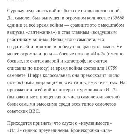
Суровая реальность войны была не столь однозначной.
Да, самолет был выпущен в огромном количестве (35668
единиц за всё время войны — сравните это с масштабом
выпуска «лаптёжника») и стал главным «воздушным
работником войны». Вклад этого самолета, его
создателей и пилотов, в победу над врагом огромен. Не
менее огромна и цена — боевые потери «Ил-2» (именно
боевые, не считая аварий и катастроф, не считая
списания по износу) за время войны составили 10759
самолете. Цифра колоссальная, она превосходит число
потерь бомбардировщиков всех типов, вместе взятых. На
протяжении всей войны потери штурмовиков «Ил-2»
(выраженные в процентах от числа самолето-вылетов)
были самыми высокими среди всех типов самолетов
советских ВВС.
Приходится признать, что слухи о «неуязвимости»
«Ил-2» сильно преувеличены. Бронекоробка «ила»