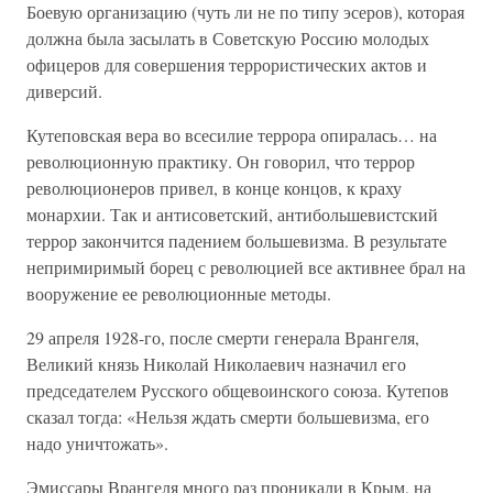
Боевую организацию (чуть ли не по типу эсеров), которая
должна была засылать в Советскую Россию молодых
офицеров для совершения террористических актов и
диверсий.
Кутеповская вера во всесилие террора опиралась… на
революционную практику. Он говорил, что террор
революционеров привел, в конце концов, к краху
монархии. Так и антисоветский, антибольшевистский
террор закончится падением большевизма. В результате
непримиримый борец с революцией все активнее брал на
вооружение ее революционные методы.
29 апреля 1928-го, после смерти генерала Врангеля,
Великий князь Николай Николаевич назначил его
председателем Русского общевоинского союза. Кутепов
сказал тогда: «Нельзя ждать смерти большевизма, его
надо уничтожать».
Эмиссары Врангеля много раз проникали в Крым, на