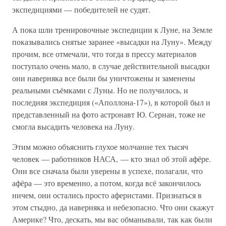
экспедициями — победителей не судят.
А пока шли тренировочные экспедиции к Луне, на Земле
показывались снятые заранее «высадки на Луну». Между
прочим, все отмечали, что тогда в прессу материалов
поступало очень мало, в случае действительной высадки
они наверняка все были бы уничтожены и заменены
реальными съёмками с Луны. Но не получилось, и
последняя экспедиция («Аполлона-17»), в которой был и
представленный на фото астронавт Ю. Сернан, тоже не
смогла высадить человека на Луну.
Этим можно объяснить глухое молчание тех тысяч
человек — работников НАСА, — кто знал об этой афёре.
Они все сначала были уверены в успехе, полагали, что
афёра — это временно, а потом, когда всё закончилось
ничем, они остались просто аферистами. Признаться в
этом стыдно, да наверняка и небезопасно. Что они скажут
Америке? Что, дескать, мы вас обманывали, так как были