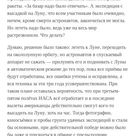
ракеты. «За базар надо было отвечать». А экспедиция с
высадкой на Луну, что всем участникам было очевидно,
ничем, кроме смерти астронавтов, закончиться не могла.
Но лететь надо было, ведь уже на весь мир
растрезвонили. Что делать?
Думаю, решение было таково: лететь к Луне, переходить
на окололунную орбиту, но астронавтов в спускаемый
аппарат не сажать — прилунять его и поднимать с Луны
в автоматическом режиме до тех пор, пока все приёмы не
будут отработаны, все ошибки учтены и исправлены, а
вся техника за эти три года усовершенствована. При
таком плане оставалась вероятность, что при третьем-
пятом полётах НАСА всё отработает и в последние
вылеты американцы действительно смогут кого-то
высадить на Луну, хоть на час. Тогда фотографии,
киносъёмки и пробы грунта удачных экспедиций и стали
бы основными, при действительной победе можно было
бы даже и признаться в обмане с предыдущими