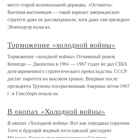
место старой колониальной державы. «Оставить»
Вьетнам вьетнамцам — такой вариант американские
стратеги даже не рассматривали, хотя даже сам президент
Эйзенхауэр полагал,
Торможение «холодной войны»
Торможение «холодной войны» Отчаянный рывок
Кеннеди — Джонсона в 1961 — 1967 годах не дал США
долговременного стратегического превосходства, СССР
достиг паритета на высоком уровне. Впервые после
президента Трумэна посерьезневшая Америка летом 1967
г. в Глассборо пошла на
В окопах «Холодной войны»
В окопах «Холодной войны» Вот как передавал соратник
Тито и будущий видный югославский диссидент
Милован Джилас свое впечатление о Сталине: