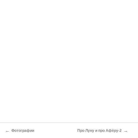
←
→
Фотографии
Про Луну и про Афёру-2