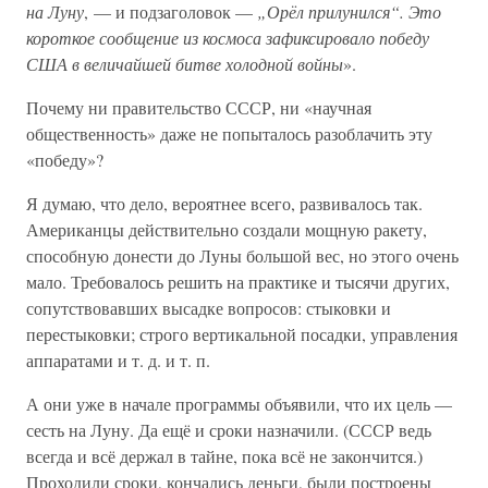
на Луну
, — и подзаголовок —
„Орёл прилунился“. Это
короткое сообщение из космоса зафиксировало победу
США в величайшей битве холодной войны
».
Почему ни правительство СССР, ни «научная
общественность» даже не попыталось разоблачить эту
«победу»?
Я думаю, что дело, вероятнее всего, развивалось так.
Американцы действительно создали мощную ракету,
способную донести до Луны большой вес, но этого очень
мало. Требовалось решить на практике и тысячи других,
сопутствовавших высадке вопросов: стыковки и
перестыковки; строго вертикальной посадки, управления
аппаратами и т. д. и т. п.
А они уже в начале программы объявили, что их цель —
сесть на Луну. Да ещё и сроки назначили. (СССР ведь
всегда и всё держал в тайне, пока всё не закончится.)
Проходили сроки, кончались деньги, были построены