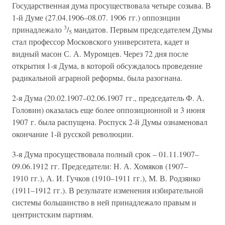
Государственная дума просуществовала четыре созыва. В
1-й Думе (27.04.1906–08.07. 1906 гг.) оппозиции
3
принадлежало
/
мандатов. Первым председателем Думы
5
стал профессор Московского университета, кадет и
видный масон С. А. Муромцев. Через 72 дня после
открытия 1-я Дума, в которой обсуждалось проведение
радикальной аграрной реформы, была разогнана.
2-я Дума (20.02.1907–02.06.1907 гг., председатель Ф. А.
Головин) оказалась еще более оппозиционной и 3 июня
1907 г. была распущена. Роспуск 2-й Думы ознаменовал
окончание 1-й русской революции.
3-я Дума просуществовала полный срок – 01.11.1907–
09.06.1912 гг. Председатели: Н. А. Хомяков (1907–
1910 гг.), А. И. Гучков (1910–1911 гг.), М. В. Родзянко
(1911–1912 гг.). В результате изменения избирательной
системы большинство в ней принадлежало правым и
центристским партиям.