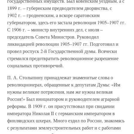
государственных имуществ. Был ковенским уездным, а с
1899 г. – губернским предводителем дворянства, с
1902 г. – гродненским, а вскоре саратовским
губернатором, здесь его застала революция 1905–1907 гг.
С 1906 г. – министр внутренних дел, с июля –
председатель Совета Министров. Руководил
ликвидацией революции 1905–1907 гг. Подготовил и
провел роспуск 2-й Государственной думы. Всячески
стремился предотвратить революционное разрешение
социальных противоречий.
П. А. Столыпину принадлежат знаменитые слова о
революционерах, обращенные к депутатам Думы: «Им
нужны великие потрясения, нам же нужна великая
Россия!» Был инициатором и руководителем аграрной
реформы. В 1909 г. он присутствовал при свидании
императора Николая II с германским императором в
финляндских шхерах. Много ездил по России, знакомясь
с результатами землеустроительных работ и с работами