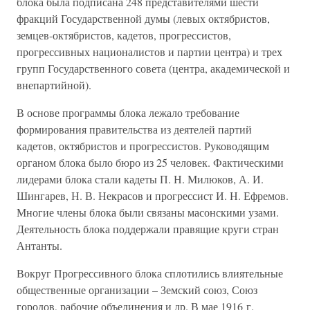
блока была подписана 248 представителями шести
фракций Государственной думы (левых октябристов,
земцев-октябристов, кадетов, прогрессистов,
прогрессивных националистов и партии центра) и трех
групп Государственного совета (центра, академической и
внепартийной).
В основе программы блока лежало требование
формирования правительства из деятелей партий
кадетов, октябристов и прогрессистов. Руководящим
органом блока было бюро из 25 человек. Фактическими
лидерами блока стали кадеты П. Н. Милюков, А. И.
Шингарев, Н. В. Некрасов и прогрессист И. Н. Ефремов.
Многие члены блока были связаны масонскими узами.
Деятельность блока поддержали правящие круги стран
Антанты.
Вокруг Прогрессивного блока сплотились влиятельные
общественные организации – Земский союз, Союз
городов, рабочие объединения и др. В мае 1916 г.