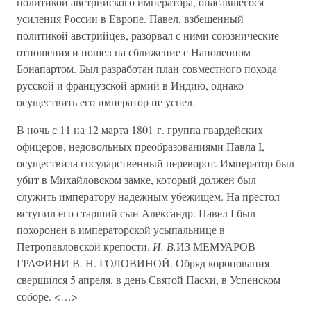
политикой австрийского императора, опасавшегося
усиления России в Европе. Павел, взбешенный
политикой австрийцев, разорвал с ними союзнические
отношения и пошел на сближение с Наполеоном
Бонапартом. Был разработан план совместного похода
русской и французской армий в Индию, однако
осуществить его император не успел.
В ночь с 11 на 12 марта 1801 г. группа гвардейских
офицеров, недовольных преобразованиями Павла I,
осуществила государственный переворот. Император был
убит в Михайловском замке, который должен был
служить императору надежным убежищем. На престол
вступил его старший сын Александр. Павел I был
похоронен в императорской усыпальнице в
Петропавловской крепости.
И. В.
ИЗ МЕМУАРОВ
ГРАФИНИ В. Н. ГОЛОВИНОЙ. Обряд коронования
свершился 5 апреля, в день Святой Пасхи, в Успенском
соборе. <…>