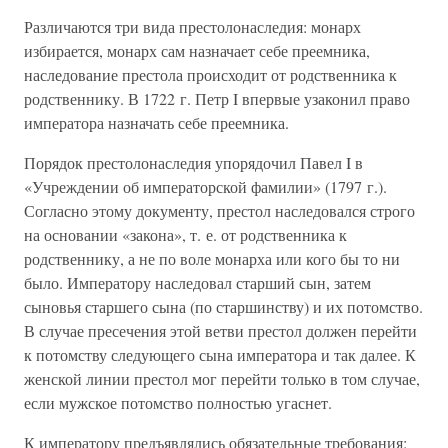
Различаются три вида престолонаследия: монарх
избирается, монарх сам назначает себе преемника,
наследование престола происходит от родственника к
родственнику. В 1722 г. Петр I впервые узаконил право
императора назначать себе преемника.
Порядок престолонаследия упорядочил Павел I в
«Учреждении об императорской фамилии» (1797 г.).
Согласно этому документу, престол наследовался строго
на основании «закона», т. е. от родственника к
родственнику, а не по воле монарха или кого бы то ни
было. Императору наследовал старший сын, затем
сыновья старшего сына (по старшинству) и их потомство.
В случае пресечения этой ветви престол должен перейти
к потомству следующего сына императора и так далее. К
женской линии престол мог перейти только в том случае,
если мужское потомство полностью угаснет.
К императору предъявлялись обязательные требования: