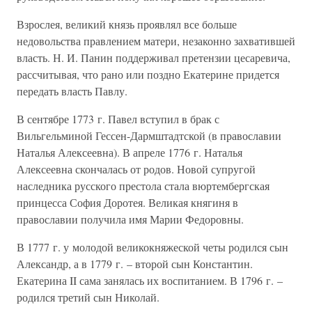
Взрослея, великий князь проявлял все больше
недовольства правлением матери, незаконно захватившей
власть. Н. И. Панин поддерживал претензии цесаревича,
рассчитывая, что рано или поздно Екатерине придется
передать власть Павлу.
В сентябре 1773 г. Павел вступил в брак с
Вильгельминой Гессен-Дармштадтской (в православии
Наталья Алексеевна). В апреле 1776 г. Наталья
Алексеевна скончалась от родов. Новой супругой
наследника русского престола стала вюртембергская
принцесса София Доротея. Великая княгиня в
православии получила имя Марии Федоровны.
В 1777 г. у молодой великокняжеской четы родился сын
Александр, а в 1779 г. – второй сын Константин.
Екатерина II сама занялась их воспитанием. В 1796 г. –
родился третий сын Николай.