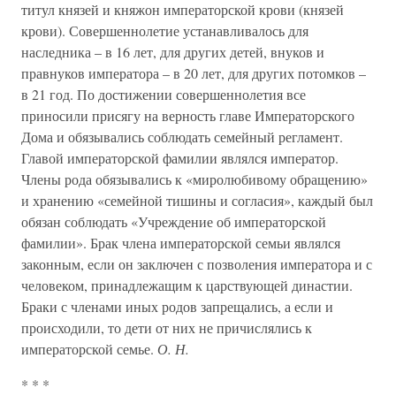
титул князей и княжон императорской крови (князей
крови). Совершеннолетие устанавливалось для
наследника – в 16 лет, для других детей, внуков и
правнуков императора – в 20 лет, для других потомков –
в 21 год. По достижении совершеннолетия все
приносили присягу на верность главе Императорского
Дома и обязывались соблюдать семейный регламент.
Главой императорской фамилии являлся император.
Члены рода обязывались к «миролюбивому обращению»
и хранению «семейной тишины и согласия», каждый был
обязан соблюдать «Учреждение об императорской
фамилии». Брак члена императорской семьи являлся
законным, если он заключен с позволения императора и с
человеком, принадлежащим к царствующей династии.
Браки с членами иных родов запрещались, а если и
происходили, то дети от них не причислялись к
императорской семье.
О. Н.
* * *