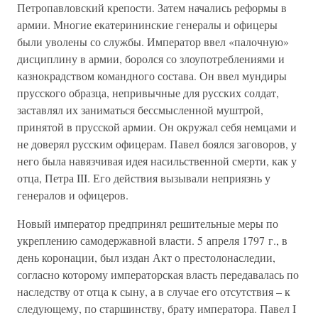
Петропавловский крепости. Затем начались реформы в
армии. Многие екатерининские генералы и офицеры
были уволены со службы. Император ввел «палочную»
дисциплину в армии, боролся со злоупотреблениями и
казнокрадством командного состава. Он ввел мундиры
прусского образца, непривычные для русских солдат,
заставлял их заниматься бессмысленной муштрой,
принятой в прусской армии. Он окружал себя немцами и
не доверял русским офицерам. Павел боялся заговоров, у
него была навязчивая идея насильственной смерти, как у
отца, Петра III. Его действия вызывали неприязнь у
генералов и офицеров.
Новый император предпринял решительные меры по
укреплению самодержавной власти. 5 апреля 1797 г., в
день коронации, был издан Акт о престолонаследии,
согласно которому императорская власть передавалась по
наследству от отца к сыну, а в случае его отсутствия – к
следующему, по старшинству, брату императора. Павел I