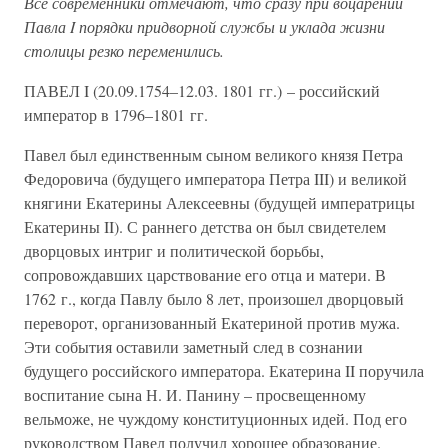
Все современники отмечают, что сразу при воцарении
Павла I порядки придворной службы и уклада жизни
столицы резко переменились.
ПАВЕЛ I (20.09.1754–12.03. 1801 гг.) – российский
император в 1796–1801 гг.
Павел был единственным сыном великого князя Петра
Федоровича (будущего императора Петра III) и великой
княгини Екатерины Алексеевны (будущей императрицы
Екатерины II). С раннего детства он был свидетелем
дворцовых интриг и политической борьбы,
сопровождавших царствование его отца и матери. В
1762 г., когда Павлу было 8 лет, произошел дворцовый
переворот, организованный Екатериной против мужа.
Эти события оставили заметный след в сознании
будущего российского императора. Екатерина II поручила
воспитание сына Н. И. Панину – просвещенному
вельможе, не чуждому конституционных идей. Под его
руководством Павел получил хорошее образование.