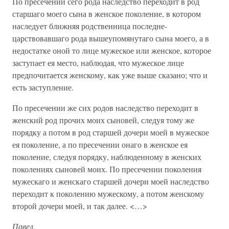
По пресечении сего рода наследство переходит в род
старшаго моего сына в женское поколение, в котором
наследует ближняя родственница последне-
царствовавшаго рода вышеупомянутаго сына моего, а в
недостатке оной то лице мужеское или женское, которое
заступает ея место, наблюдая, что мужеское лице
предпочитается женскому, как уже выше сказано; что и
есть заступление.
По пресечении же сих родов наследство переходит в
женский род прочих моих сыновей, следуя тому же
порядку а потом в род старшей дочери моей в мужеское
ея поколение, а по пресечении онаго в женское ея
поколение, следуя порядку, наблюденному в женских
поколениях сыновей моих. По пресечении поколения
мужескаго и женскаго старшей дочери моей наследство
переходит к поколению мужескому, а потом женскому
второй дочери моей, и так далее. <…>
Павел.