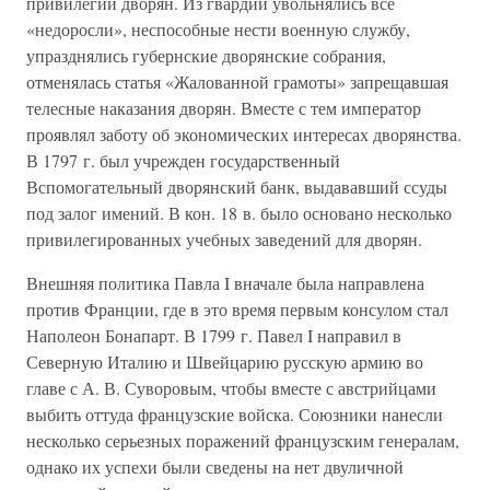
привилегии дворян. Из гвардии увольнялись все
«недоросли», неспособные нести военную службу,
упразднялись губернские дворянские собрания,
отменялась статья «Жалованной грамоты» запрещавшая
телесные наказания дворян. Вместе с тем император
проявлял заботу об экономических интересах дворянства.
В 1797 г. был учрежден государственный
Вспомогательный дворянский банк, выдававший ссуды
под залог имений. В кон. 18 в. было основано несколько
привилегированных учебных заведений для дворян.
Внешняя политика Павла I вначале была направлена
против Франции, где в это время первым консулом стал
Наполеон Бонапарт. В 1799 г. Павел I направил в
Северную Италию и Швейцарию русскую армию во
главе с А. В. Суворовым, чтобы вместе с австрийцами
выбить оттуда французские войска. Союзники нанесли
несколько серьезных поражений французским генералам,
однако их успехи были сведены на нет двуличной