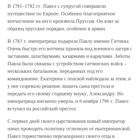
В 1781–1782 гг. Павел с супругой совершили
путешествие по Европе. Особенно благоприятное
впечатление на него произвела Пруссия. Он взял за
образец прусские порядки, особенно в армии.
В 1783 г. императрица подарила Павлу имение Гатчина.
Очень быстро его вотчина приняла вид военного лагеря с
заставами, шлагбаумами, казармами и караулами. Заботы
Павла были связаны с устройством гатчинских войск –
нескольких батальонов, переданных под его
командование. Екатерина с опаской наблюдала за этим, и
у нее созревало решение лишить сына престола и
передать его своему старшему внуку, Александру. Но
императрица внезапно умерла, и 6 ноября 1796 г. Павел
вступил на российский престол.
С первых дней своего царствования новый император
начал проводить политику отличную от екатерининской.
Павел торжественно перезахоронил своего отца в