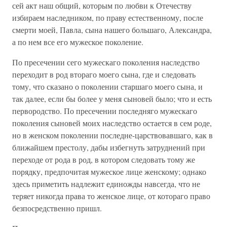
сей акт наш общий, которым по любви к Отечеству
избираем наследником, по праву естественному, после
смерти моей, Павла, сына нашего большаго, Александра,
а по нем все его мужеское поколение.
По пресечении сего мужескаго поколения наследство
переходит в род втораго моего сына, где и следовать
тому, что сказано о поколении старшаго моего сына, и
так далее, если бы более у меня сыновей было; что и есть
первородство. По пресечении последняго мужескаго
поколения сыновей моих наследство остается в сем роде,
но в женском поколении последне-царствовавшаго, как в
ближайшем престолу, дабы избегнуть затруднений при
переходе от рода в род, в котором следовать тому же
порядку, предпочитая мужеское лице женскому; однако
здесь приметить надлежит единожды навсегда, что не
теряет никогда права то женское лице, от котораго право
безпосредственно пришл.