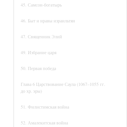
45. Самсон-богатырь
46. Быт и нравы израильтян
47. Священник Элий
49. Избрание царя
50. Первая победа
Глава 6 Царствование Саула (1067–1055 гг.
до хр. эры)
51. Филистимская война
52. Амалекитская война