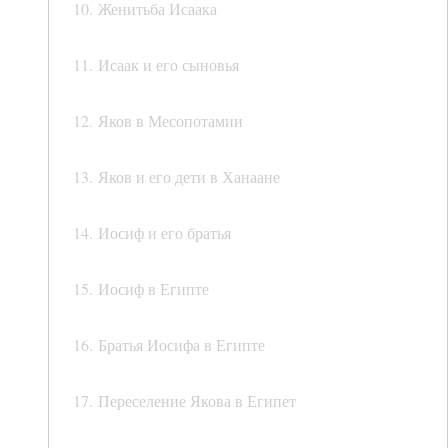
10. Женитьба Исаака
11. Исаак и его сыновья
12. Яков в Месопотамии
13. Яков и его дети в Ханаане
14. Иосиф и его братья
15. Иосиф в Египте
16. Братья Иосифа в Египте
17. Переселение Якова в Египет