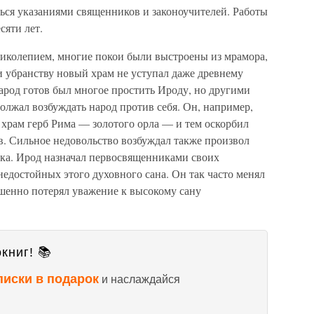
ься указаниями священников и законоучителей. Работы
сяти лет.
иколепием, многие покои были выстроены из мрамора,
и убранству новый храм не уступал даже древнему
арод готов был многое простить Ироду, но другими
олжал возбуждать народ против себя. Он, например,
 храм герб Рима — золотого орла — и тем оскорбил
в. Сильное недовольство возбуждал также произвол
ика. Ирод назначал первосвященниками своих
едостойных этого духовного сана. Он так часто менял
ршенно потерял уважение к высокому сану
книг! 📚
писки в подарок
и наслаждайся