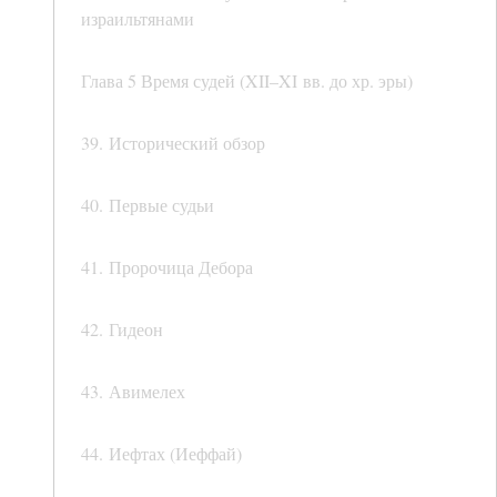
израильтянами
Глава 5 Время судей (XII–XI вв. до хр. эры)
39. Исторический обзор
40. Первые судьи
41. Пророчица Дебора
42. Гидеон
43. Авимелех
44. Иефтах (Иеффай)