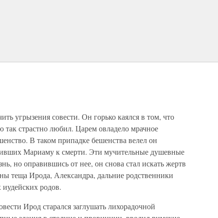
ть угрызения совести. Он горько каялся в том, что
ю так страстно любил. Царем овладело мрачное
шенство. В таком припадке бешенства велел он
оривших Мариаму к смерти. Эти мучительные душевные
ь, но оправившись от нее, он снова стал искать жертв
ены теща Ирода, Александра, дальние родственники
 иудейских родов.
овести Ирод старался заглушать лихорадочной
епные здания в столице и провинции, вводил римские