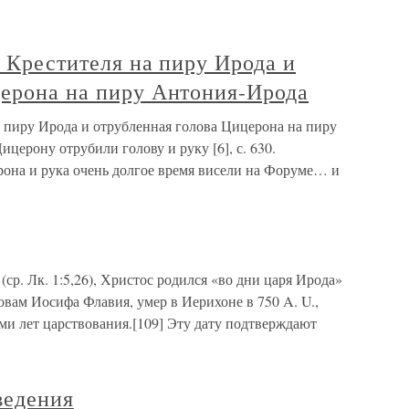
а Крестителя на пиру Ирода и
церона на пиру Антония-Ирода
а пиру Ирода и отрубленная голова Цицерона на пиру
ерону отрубили голову и руку [6], с. 630.
она и рука очень долгое время висели на Форуме… и
(ср. Лк. 1:5,26), Христос родился «во дни царя Ирода»
овам Иосифа Флавия, умер в Иерихоне в 750 A. U.,
еми лет царствования.[109] Эту дату подтверждают
ведения