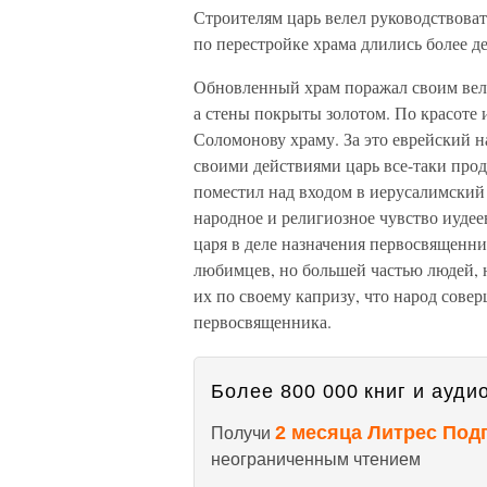
Строителям царь велел руководствоват
по перестройке храма длились более де
Обновленный храм поражал своим вел
а стены покрыты золотом. По красоте 
Соломонову храму. За это еврейский н
своими действиями царь все-таки прод
поместил над входом в иерусалимский
народное и религиозное чувство иудее
царя в деле назначения первосвященн
любимцев, но большей частью людей, н
их по своему капризу, что народ сове
первосвященника.
Более 800 000 книг и аудио
2 месяца Литрес Под
Получи
неограниченным чтением