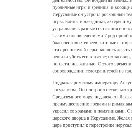
публичные игры и зрелища, и вообще с
Иерусалиме он устроил роскошный теа
игры. Бойцы и наездники, актеры и м
устраивались разные состязания и в ос
Такими нововведениями Ирод приобрел
благочестивых евреев, которые с отвр
этих ревнителей веры нашлись десять 
решили убить его в театре; но загово
поплатились жизнью. С этого времени ц
сопровождении телохранителей из гал
Подражая римскому императору Август
государства. Он построил несколько к
Средиземного моря, недалеко от Яффы,
преимущественно греками и римлянам
украсил ее храмами и памятниками. О
царского дворца в Иерусалиме. Желая 
царь приступил к перестройке иерусал