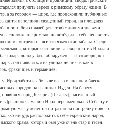
тарался приучить евреев к римскому образу жизни. В
тр, а за городом — цирк, где происходили публичные
узыканты наполнили священный город, на площадях
обенности бои силачей (атлетов) с дикими зверями.
 расположение римлян, но возбудил к себе ненависть
ащением смотрели на все эти языческие забавы. Среди
смельчаков, которые составили заговор против Ирода и
р, благодаря доносу, был обнаружен — и заговорщики
арь стал появляться на улицах не иначе, как в
лов, фракийцев и германцев.
у, Ирод заботился больше всего о внешнем блеске
расивых городов на границах Иудеи. На берегу
 появился город Кесария (Цезарея), населенный
и. Древнюю Самарию Ирод переименовал в Себасту и
громную массу денег он потратил на постройку нового
сколько-нибудь расположить к себе еврейский народ,
имского храма, который был уже очень стар и тесен.