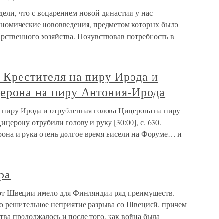
ели, что с воцарением новой династии у нас
ономические нововведения, предметом которых было
рственного хозяйства. Почувствовав потребность в
а Крестителя на пиру Ирода и
церона на пиру Антония-Ирода
а пиру Ирода и отрубленная голова Цицерона на пиру
ерону отрубили голову и руку [30:00], с. 630.
она и рука очень долгое время висели на Форуме… и
ра
от Швеции имело для Финляндии ряд преимуществ.
о решительное неприятие разрыва со Швецией, причем
ва продолжалось и после того, как война была