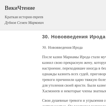
ВикиЧтение
Краткая история евреев
Дубнов Семен Маркович
30. Нововведения Ирода
30. Нововведения Ирода
После казни Мариамы Ирода стали мучи
казнил свою прекрасную жену, котору
настроение, переходившее иногда в бе
однажды казнить всех судей, пригов
тревоги причинили царю тяжкую болезн
для утоления своей ярости. Были казн
Хасмонеев и некоторые члены знатных
Свои душевные тревоги и угрызения с
деятельностью. Он воздвигал великол