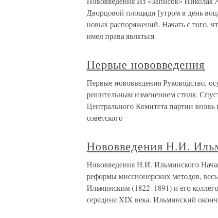
Нововведения Из «Записок» Николая 
Дворцовой площади [утром в день воц
новых распоряжений. Начать с того, ч
имел права являться
Первые нововведения
Первые нововведения Руководство, осу
решительным изменением стиля. Спуст
Центрального Комитета партии вновь 
советского
Нововведения Н.И. Иль
Нововведения Н.И. Ильминского Нача
реформы миссионерских методов, вес
Ильминским (1822–1891) и его колле
середине XIX века. Ильминский окон