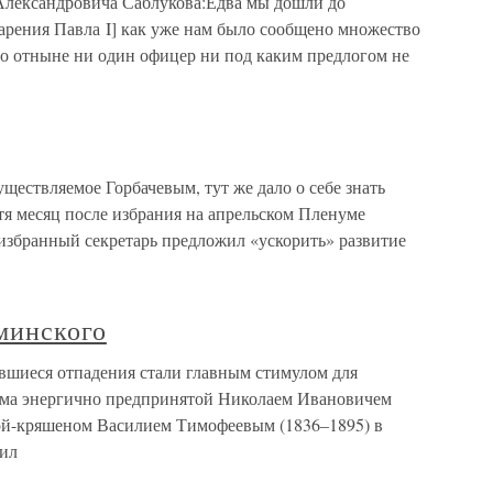
Александровича Саблукова:Едва мы дошли до
арения Павла I] как уже нам было сообщено множество
то отныне ни один офицер ни под каким предлогом не
ществляемое Горбачевым, тут же дало о себе знать
я месяц после избрания на апрельском Пленуме
избранный секретарь предложил «ускорить» развитие
минского
вшиеся отпадения стали главным стимулом для
ьма энергично предпринятой Николаем Ивановичем
гой-кряшеном Василием Тимофеевым (1836–1895) в
чил