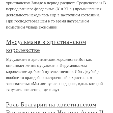
христианском Западе в период расцвета Средневековья В
период раннего феодализма (X и XI в.) промышленная
деятельность находилась еще в зачаточном состоянии.
При господствовавшем в то время натуральном
поместном укладе экономики
Мусульмане в христианском
королевстве
Мусульмане в христианском королевстве Вот как
описывает жизнь мусульман в Иерусалимском
королевстве арабский путешественник Ибн Джубайр,
вообще-то враждебно настроенный к христианам-
завоевателям: «Мы двинулись по дороге, вдоль которой
тянулись поселения, где живут
Роль Болгарии на христианском
Востоке при царе Иоанне-Асене II