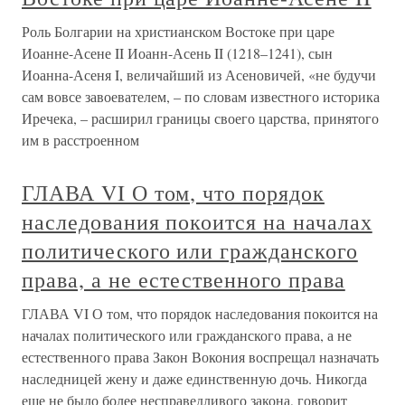
Роль Болгарии на христианском Востоке при царе
Иоанне-Асене II Иоанн-Асень II (1218–1241), сын
Иоанна-Асеня I, величайший из Асеновичей, «не будучи
сам вовсе завоевателем, – по словам известного историка
Иречека, – расширил границы своего царства, принятого
им в расстроенном
ГЛАВА VI О том, что порядок
наследования покоится на началах
политического или гражданского
права, а не естественного права
ГЛАВА VI О том, что порядок наследования покоится на
началах политического или гражданского права, а не
естественного права Закон Вокония воспрещал назначать
наследницей жену и даже единственную дочь. Никогда
еще не было более несправедливого закона, говорит