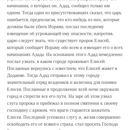
начинания, о которых он, Адад, сообщил только им
одним. Тогда один из присутствовавших сказал, что царь
ошибается, предполагая, что кто-нибудь из них, которые
должны были убить Иорама, послал последнему
извещение об угрожающей ему опасности; напротив,
царю следует знать, что существует пророк Елисей,
который сообщает Иораму обо всем и извещает его о всех
начинаниях Адада. На основании этого Адад немедленно
послал узнать, в каком городе проживает Елисей.
Посланные вернулись с известием, что Елисей живет в
Додаиме. Тогда Адад отправил к этому городу
значительный отряд всадников и колесниц для поимки
Елисея. Посланные в продолжение всей ночи окружали
город и стерегли все его пути. На заре об этом узнал
слуга пророка и прибежал в полном смятении к своему
господину с криком, что враги стараются захватить
Елисея. Последний успокоил слугу и, желая совершенно
освободить его от всякого страха, стал просить Господа