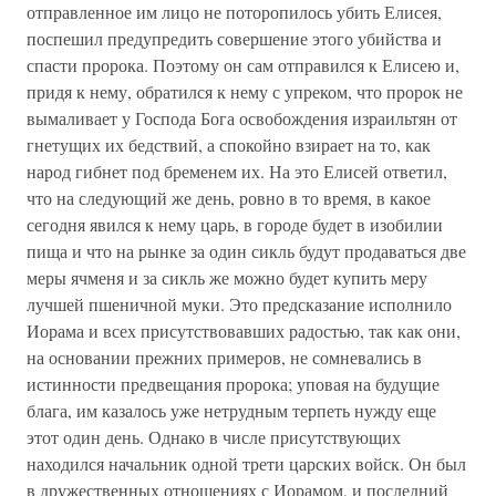
отправленное им лицо не поторопилось убить Елисея,
поспешил предупредить совершение этого убийства и
спасти пророка. Поэтому он сам отправился к Елисею и,
придя к нему, обратился к нему с упреком, что пророк не
вымаливает у Господа Бога освобождения израильтян от
гнетущих их бедствий, а спокойно взирает на то, как
народ гибнет под бременем их. На это Елисей ответил,
что на следующий же день, ровно в то время, в какое
сегодня явился к нему царь, в городе будет в изобилии
пища и что на рынке за один сикль будут продаваться две
меры ячменя и за сикль же можно будет купить меру
лучшей пшеничной муки. Это предсказание исполнило
Иорама и всех присутствовавших радостью, так как они,
на основании прежних примеров, не сомневались в
истинности предвещания пророка; уповая на будущие
блага, им казалось уже нетрудным терпеть нужду еще
этот один день. Однако в числе присутствующих
находился начальник одной трети царских войск. Он был
в дружественных отношениях с Иорамом, и последний