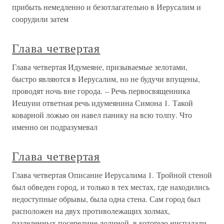
прибыть немедленно и безотлагательно в Иерусалим и
соорудили затем
Глава четвертая
Глава четвертая Идумеяне, призываемые зелотами,
быстро являются в Иерусалим, но не будучи впущены,
проводят ночь вне города. – Речь первосвященника
Иешуии ответная речь идумеянина Симона 1. Такой
коварной ложью он навел панику на всю толпу. Что
именно он подразумевал
Глава четвертая
Глава четвертая Описание Иерусалима 1. Тройной стеной
был обведен город, и только в тех местах, где находились
недоступные обрывы, была одна стена. Сам город был
расположен на двух противолежащих холмах,
разделенных посередине долиной, в которую ниспадали