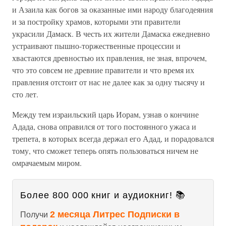
и Азаила как богов за оказанные ими народу благодеяния
и за постройку храмов, которыми эти правители
украсили Дамаск. В честь их жители Дамаска ежедневно
устраивают пышно-торжественные процессии и
хвастаются древностью их правления, не зная, впрочем,
что это совсем не древние правители и что время их
правления отстоит от нас не далее как за одну тысячу и
сто лет.
Между тем израильский царь Иорам, узнав о кончине
Адада, снова оправился от того постоянного ужаса и
трепета, в которых всегда держал его Адад, и порадовался
тому, что сможет теперь опять пользоваться ничем не
омрачаемым миром.
Более 800 000 книг и аудиокниг! 📚
2 месяца Литрес Подписки в
Получи