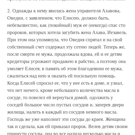
2. Однажды к нему явилась жена управителя Ахавова,
Оведии, с заявлением, что Елисею, должно быть,
небезызвестно, как (покойный) муж ее (некогда) спас сто
пророков, которых хотела загубить жена Ахава, Иезавель.
При этом она упомянула, что Оведия спрятал и на свой
собственный счет содержал эту сотню людей. Теперь же,
после смерти ее мужа, продолжала вдова, ей и ее детям
кредиторы угрожают продажею в рабство, а поэтому она
умоляет Елисея, в память об этом благодеянии ее мужа,
сжалиться над нею и оказать ей посильную помощь.
Когда Елисей спросил ее, что у нее есть в доме, и узнал,
что нет ничего, кроме небольшого количества масла в
сосуде, то повелел ей вернуться домой, одолжить у
соседей большое число пустых сосудов и, заперев двери
жилища, налить в каждый из сосудов немного масла.
Господь же уже наполнит эти сосуды до краев. Женщина
так и сделала, как ей приказал пророк. Велев детям своим
принести сосуды, она во все налила несколько масла и