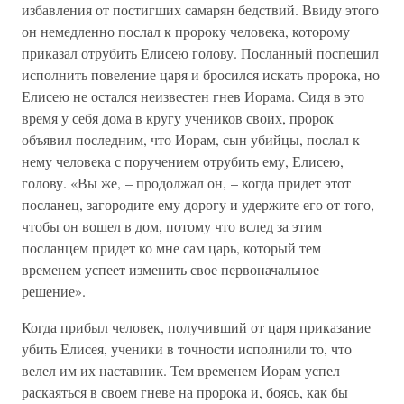
избавления от постигших самарян бедствий. Ввиду этого
он немедленно послал к пророку человека, которому
приказал отрубить Елисею голову. Посланный поспешил
исполнить повеление царя и бросился искать пророка, но
Елисею не остался неизвестен гнев Иорама. Сидя в это
время у себя дома в кругу учеников своих, пророк
объявил последним, что Иорам, сын убийцы, послал к
нему человека с поручением отрубить ему, Елисею,
голову. «Вы же, – продолжал он, – когда придет этот
посланец, загородите ему дорогу и удержите его от того,
чтобы он вошел в дом, потому что вслед за этим
посланцем придет ко мне сам царь, который тем
временем успеет изменить свое первоначальное
решение».
Когда прибыл человек, получивший от царя приказание
убить Елисея, ученики в точности исполнили то, что
велел им их наставник. Тем временем Иорам успел
раскаяться в своем гневе на пророка и, боясь, как бы