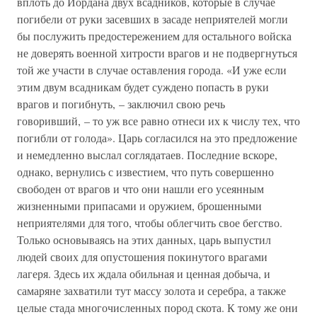
вплоть до Иордана двух всадников, которые в случае
погибели от руки засевших в засаде неприятелей могли
бы послужить предостережением для остального войска
не доверять военной хитрости врагов и не подвергнуться
той же участи в случае оставления города. «И уже если
этим двум всадникам будет суждено попасть в руки
врагов и погибнуть, – заключил свою речь
говоривший, – то уж все равно отнеси их к числу тех, что
погибли от голода». Царь согласился на это предложение
и немедленно выслал соглядатаев. Последние вскоре,
однако, вернулись с известием, что путь совершенно
свободен от врагов и что они нашли его усеянным
жизненными припасами и оружием, брошенными
неприятелями для того, чтобы облегчить свое бегство.
Только основываясь на этих данных, царь выпустил
людей своих для опустошения покинутого врагами
лагеря. Здесь их ждала обильная и ценная добыча, и
самаряне захватили тут массу золота и серебра, а также
целые стада многочисленных пород скота. К тому же они