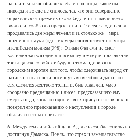
нашли там такое обилие хлеба и пшеницы, какое им
никогда и во сне не снилось, так что они совершенно
оправились от прежних своих бедствий и имели всего
вволю, и, сообразно предсказанию Елисея, за один сикль
продавались две меры ячменя и за столько же – мера
пшеничной муки (одна их мера соответствует полутора
италийским модиям[398]). Этими благами не смог
воспользоваться один лишь вышеупомянутый начальник
трети царского войска: будучи откомандирован к
городским воротам для того, чтобы сдерживать народ от
натиска и опасности погибнуть во всеобщей давке, он
сам сделался жертвою толпы и, быв задавлен, умер
сообразно предвещанию Елисея, предсказавшего ему
смерть тогда, когда он один из всех присутствовавших не
поверил его предсказанию о наступлении в городе
обилия съестных припасов.
6. Между тем сирийский царь Адад спасся, благополучно
достигнув Дамаска. Поняв, что страх и замешательство