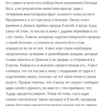
его самого и всего его войска были внушением Господа
Бога, а не результатом нашествия врагов, царь с
отчаянием констатировал факт сильного гнева на него
Предвечного и от горя впал в болезнь. Около этого
времени в Дамаск прибыл пророк Елисей, и когда Адад
узнал об этом, то послал к нему с дарами вернейшего из
слуг своих, Азаила, которому поручил вопросить пророка
о своей болезни, о степени ее опасности и о том,
оправится ли он от нее. Азаил взял сорок верблюдов,
нагруженных лучшими и ценнейшими вещами, которые
только нашлись в Дамаске и во дворце, и отправился к
Елисею. Найдя его и вежливо приветствовав его, Азаил
сообщил, что он послан к нему с подарками от царя и с
поручением узнать, получит ли тот облегчение в своем
недуге. Пророк отвечал, что Азаилу не следует сообщать
царю ничего дурного, но вместе с тем прибавил, что
Ададу придется умереть. Узнав об этом, слуга царя
сильно опечалился; также заплакал и Елисей, предвидя,
какие бедствия придется испытать народу после смерти