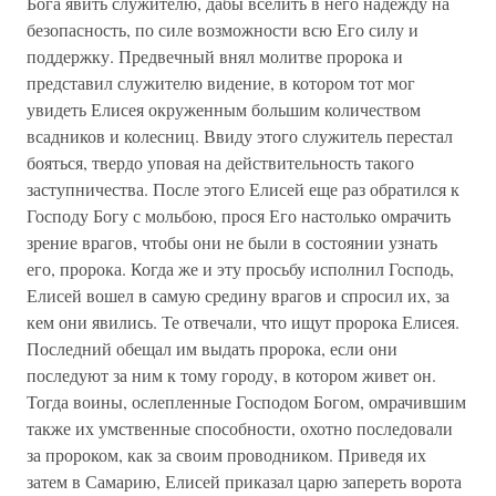
Бога явить служителю, дабы вселить в него надежду на
безопасность, по силе возможности всю Его силу и
поддержку. Предвечный внял молитве пророка и
представил служителю видение, в котором тот мог
увидеть Елисея окруженным большим количеством
всадников и колесниц. Ввиду этого служитель перестал
бояться, твердо уповая на действительность такого
заступничества. После этого Елисей еще раз обратился к
Господу Богу с мольбою, прося Его настолько омрачить
зрение врагов, чтобы они не были в состоянии узнать
его, пророка. Когда же и эту просьбу исполнил Господь,
Елисей вошел в самую средину врагов и спросил их, за
кем они явились. Те отвечали, что ищут пророка Елисея.
Последний обещал им выдать пророка, если они
последуют за ним к тому городу, в котором живет он.
Тогда воины, ослепленные Господом Богом, омрачившим
также их умственные способности, охотно последовали
за пророком, как за своим проводником. Приведя их
затем в Самарию, Елисей приказал царю запереть ворота