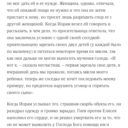
он мог дать ей в ее нужде. Женщина, однако, отвечала,
что ей никакой пищи не нужно и что она не затем
пристает к нему, но просит лишь разрешить спор ее с
другой женщиной. Когда Иорам велел ей говорить и
рассказать, в чем дело, то просительница ответила, что
она заключила условие с одной своей соседкой-
приятельницею зарезать своих двух детей (у каждой было
по мальчику) и питаться некоторое время их мясом, так
как они дальше не могли выносить мучения голода. «И
вот я, – сказала несчастная, – первая зарезала свое дитя, и
вчерашний день мы прожили, питаясь мясом моего
ребенка: теперь же соседка не хочет последовать моему
примеру, но предпочла нарушить уговор и спрятать
своего сына».
Когда Иорам услышал это, страшная скорбь обуяла его, он
разодрал одежду и громко зарыдал. Гнев против Елисея
наполнил его сердце, и он решил умертвить его за то, что
он не может вымолить у Господа Бога помощи им и