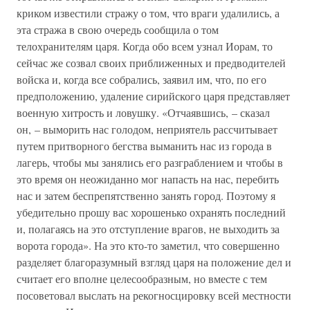
криком известили стражу о том, что враги удалились, а
эта стража в свою очередь сообщила о том
телохранителям царя. Когда обо всем узнал Иорам, то
сейчас же созвал своих приближенных и предводителей
войска и, когда все собрались, заявил им, что, по его
предположению, удаление сирийского царя представляет
военную хитрость и ловушку. «Отчаявшись, – сказал
он, – выморить нас голодом, неприятель рассчитывает
путем притворного бегства выманить нас из города в
лагерь, чтобы мы занялись его разграблением и чтобы в
это время он неожиданно мог напасть на нас, перебить
нас и затем беспрепятственно занять город. Поэтому я
убедительно прошу вас хорошенько охранять последний
и, полагаясь на это отступление врагов, не выходить за
ворота города». На это кто-то заметил, что совершенно
разделяет благоразумный взгляд царя на положение дел и
считает его вполне целесообразным, но вместе с тем
посоветовал выслать на рекогносцировку всей местности