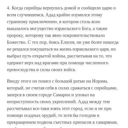
4. Когда сирийцы вернулись домой и сообщили царю о
всем случившемся, Адад крайне изумился этому
странному приключению, в котором столь ясно
выказалось могущество израильского Бога, а также
пророку, которому так явно покровительствовало
Божество. С тех пор, боясь Елисея, он уже более никогда
не решался покушаться на жизнь израильского царя, но
выбрал путь открытой войны, рассчитывая на то, что
одержит верх над врагами при помощи численного
превосходства и силы своих войск.
Ввиду этого он пошел с большой ратью на Иорама,
который, не считая себя в силах сражаться с сирийцами,
заперся в своем городе Самарии и уповал на
неприступность своих укреплений. Адад между тем
рассчитывал все-таки взять этот город, если и не при
помощи осадных орудий, то хотя бы голодом и
прекращением подвоза съестных припасов к самарянам,