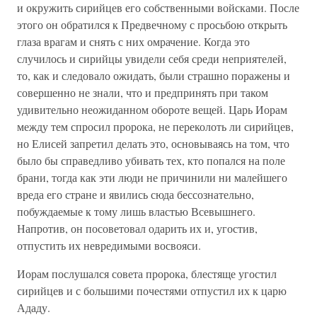
и окружить сирийцев его собственными войсками. После
этого он обратился к Предвечному с просьбою открыть
глаза врагам и снять с них омрачение. Когда это
случилось и сирийцы увидели себя среди неприятелей,
то, как и следовало ожидать, были страшно поражены и
совершенно не знали, что и предпринять при таком
удивительно неожиданном обороте вещей. Царь Иорам
между тем спросил пророка, не переколоть ли сирийцев,
но Елисей запретил делать это, основываясь на том, что
было бы справедливо убивать тех, кто попался на поле
брани, тогда как эти люди не причинили ни малейшего
вреда его стране и явились сюда бессознательно,
побуждаемые к тому лишь властью Всевышнего.
Напротив, он посоветовал одарить их и, угостив,
отпустить их невредимыми восвояси.
Иорам послушался совета пророка, блестяще угостил
сирийцев и с большими почестями отпустил их к царю
Ададу.