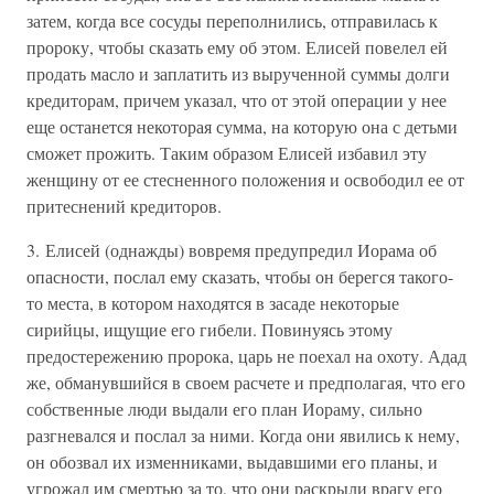
затем, когда все сосуды переполнились, отправилась к
пророку, чтобы сказать ему об этом. Елисей повелел ей
продать масло и заплатить из вырученной суммы долги
кредиторам, причем указал, что от этой операции у нее
еще останется некоторая сумма, на которую она с детьми
сможет прожить. Таким образом Елисей избавил эту
женщину от ее стесненного положения и освободил ее от
притеснений кредиторов.
3. Елисей (однажды) вовремя предупредил Иорама об
опасности, послал ему сказать, чтобы он берегся такого-
то места, в котором находятся в засаде некоторые
сирийцы, ищущие его гибели. Повинуясь этому
предостережению пророка, царь не поехал на охоту. Адад
же, обманувшийся в своем расчете и предполагая, что его
собственные люди выдали его план Иораму, сильно
разгневался и послал за ними. Когда они явились к нему,
он обозвал их изменниками, выдавшими его планы, и
угрожал им смертью за то, что они раскрыли врагу его