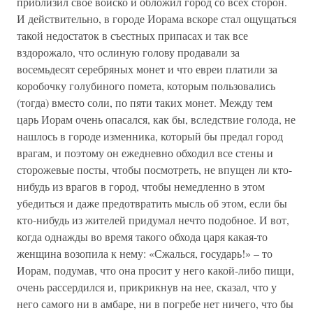
приблизил свое войско и обложил город со всех сторон.
И действительно, в городе Иорама вскоре стал ощущаться
такой недостаток в съестных припасах и так все
вздорожало, что ослиную голову продавали за
восемьдесят серебряных монет и что евреи платили за
коробочку голубиного помета, которым пользовались
(тогда) вместо соли, по пяти таких монет. Между тем
царь Иорам очень опасался, как бы, вследствие голода, не
нашлось в городе изменника, который бы предал город
врагам, и поэтому он ежедневно обходил все стены и
сторожевые посты, чтобы посмотреть, не впущен ли кто-
нибудь из врагов в город, чтобы немедленно в этом
убедиться и даже предотвратить мысль об этом, если бы
кто-нибудь из жителей придумал нечто подобное. И вот,
когда однажды во время такого обхода царя какая-то
женщина возопила к нему: «Сжалься, государь!» – то
Иорам, подумав, что она просит у него какой-либо пищи,
очень рассердился и, прикрикнув на нее, сказал, что у
него самого ни в амбаре, ни в погребе нет ничего, что бы