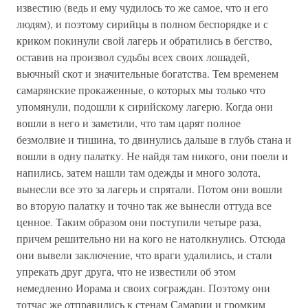
известию (ведь и ему чудилось то же самое, что и его
людям), и поэтому сирийцы в полном беспорядке и с
криком покинули свой лагерь и обратились в бегство,
оставив на произвол судьбы всех своих лошадей,
вьючный скот и значительные богатства. Тем временем
самарянские прокаженные, о которых мы только что
упомянули, подошли к сирийскому лагерю. Когда они
вошли в него и заметили, что там царят полное
безмолвие и тишина, то двинулись дальше в глубь стана и
вошли в одну палатку. Не найдя там никого, они поели и
напились, затем нашли там одежды и много золота,
вынесли все это за лагерь и спрятали. Потом они вошли
во вторую палатку и точно так же вынесли оттуда все
ценное. Таким образом они поступили четыре раза,
причем решительно ни на кого не натолкнулись. Отсюда
они вывели заключение, что враги удалились, и стали
упрекать друг друга, что не известили об этом
немедленно Иорама и своих сограждан. Поэтому они
тотчас же отправились к стенам Самарии и громким