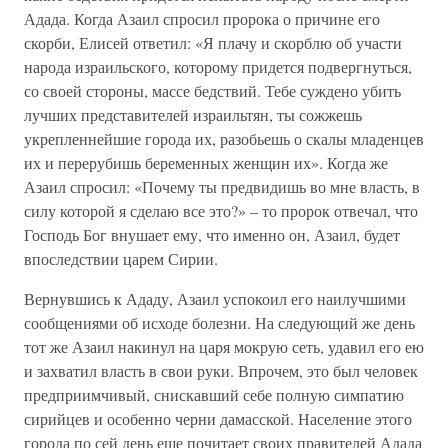
Адада. Когда Азаил спросил пророка о причине его
скорби, Елисей ответил: «Я плачу и скорблю об участи
народа израильского, которому придется подвергнуться,
со своей стороны, массе бедствий. Тебе суждено убить
лучших представителей израильтян, ты сожжешь
укрепленнейшие города их, разобьешь о скалы младенцев
их и перерубишь беременных женщин их». Когда же
Азаил спросил: «Почему ты предвидишь во мне власть, в
силу которой я сделаю все это?» – то пророк отвечал, что
Господь Бог внушает ему, что именно он, Азаил, будет
впоследствии царем Сирии.
Вернувшись к Ададу, Азаил успокоил его наилучшими
сообщениями об исходе болезни. На следующий же день
тот же Азаил накинул на царя мокрую сеть, удавил его ею
и захватил власть в свои руки. Впрочем, это был человек
предприимчивый, снискавший себе полную симпатию
сирийцев и особенно черни дамасской. Население этого
города по сей день еще почитает своих правителей Адада