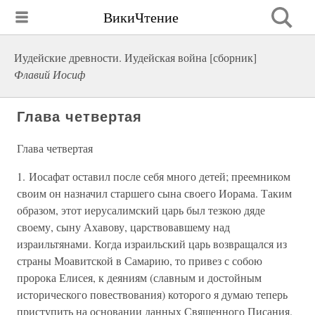
ВикиЧтение
Иудейские древности. Иудейская война [сборник]
Флавий Иосиф
Глава четвертая
Глава четвертая
1. Иосафат оставил после себя много детей; преемником
своим он назначил старшего сына своего Иорама. Таким
образом, этот иерусалимский царь был тезкою дяде
своему, сыну Ахавову, царствовавшему над
израильтянами. Когда израильский царь возвращался из
страны Моавитской в Самарию, то привез с собою
пророка Елисея, к деяниям (славным и достойным
исторического повествования) которого я думаю теперь
приступить на основании данных Священного Писания.