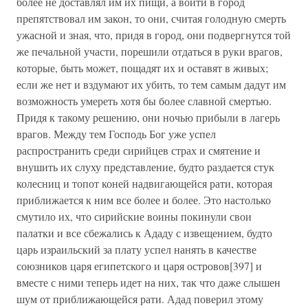
более не доставлял им их пищи, а войти в город
препятствовал им закон, то они, считая голодную смерть
ужасной и зная, что, придя в город, они подвергнутся той
же печальной участи, порешили отдаться в руки врагов,
которые, быть может, пощадят их и оставят в живых;
если же нет и вздумают их убить, то тем самым дадут им
возможность умереть хотя бы более славной смертью.
Придя к такому решению, они ночью прибыли в лагерь
врагов. Между тем Господь Бог уже успел
распространить среди сирийцев страх и смятение и
внушить их слуху представление, будто раздается стук
колесниц и топот коней надвигающейся рати, которая
приближается к ним все более и более. Это настолько
смутило их, что сирийские воины покинули свои
палатки и все сбежались к Ададу с извещением, будто
царь израильский за плату успел нанять в качестве
союзников царя египетского и царя островов[397] и
вместе с ними теперь идет на них, так что даже слышен
шум от приближающейся рати. Адад поверил этому