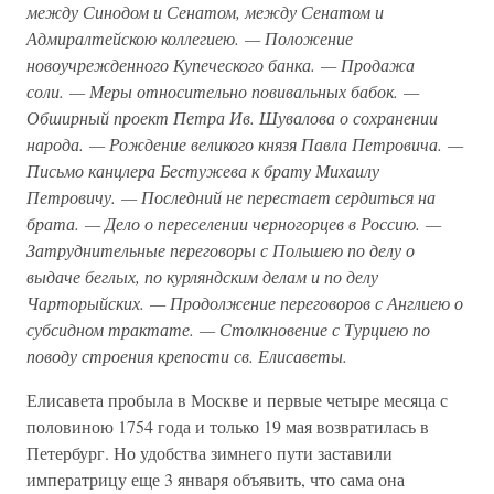
между Синодом и Сенатом, между Сенатом и
Адмиралтейскою коллегиею. — Положение
новоучрежденного Купеческого банка. — Продажа
соли. — Меры относительно повивальных бабок. —
Обширный проект Петра Ив. Шувалова о сохранении
народа. — Рождение великого князя Павла Петровича. —
Письмо канцлера Бестужева к брату Михаилу
Петровичу. — Последний не перестает сердиться на
брата. — Дело о переселении черногорцев в Россию. —
Затруднительные переговоры с Польшею по делу о
выдаче беглых, по курляндским делам и по делу
Чарторыйских. — Продолжение переговоров с Англиею о
субсидном трактате. — Столкновение с Турциею по
поводу строения крепости св. Елисаветы.
Елисавета пробыла в Москве и первые четыре месяца с
половиною 1754 года и только 19 мая возвратилась в
Петербург. Но удобства зимнего пути заставили
императрицу еще 3 января объявить, что сама она