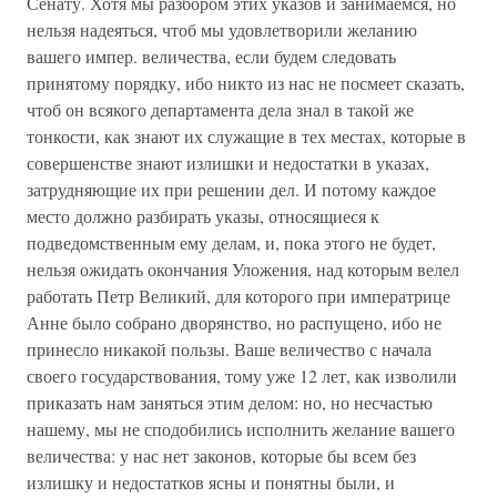
Сенату. Хотя мы разбором этих указов и занимаемся, но
нельзя надеяться, чтоб мы удовлетворили желанию
вашего импер. величества, если будем следовать
принятому порядку, ибо никто из нас не посмеет сказать,
чтоб он всякого департамента дела знал в такой же
тонкости, как знают их служащие в тех местах, которые в
совершенстве знают излишки и недостатки в указах,
затрудняющие их при решении дел. И потому каждое
место должно разбирать указы, относящиеся к
подведомственным ему делам, и, пока этого не будет,
нельзя ожидать окончания Уложения, над которым велел
работать Петр Великий, для которого при императрице
Анне было собрано дворянство, но распущено, ибо не
принесло никакой пользы. Ваше величество с начала
своего государствования, тому уже 12 лет, как изволили
приказать нам заняться этим делом: но, но несчастью
нашему, мы не сподобились исполнить желание вашего
величества: у нас нет законов, которые бы всем без
излишку и недостатков ясны и понятны были, и