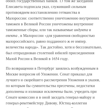
обоих государственных банков. 13 том же заседании
Елисавета подписала указ, служивший cильным
противоядием восстановлению гетманства в
Малороссии: соответственно уничтожению внутренних
таможен в Великой России уничтожены внутренние
таможенные сборы, или так называемые
индукта
и
евекта
, в Малороссии «для уравнения свободностью
малороссийского, равно подданного ж ее импер.
величества народа». Так достойно, хотя и бессознательно,
был отпразднован столетний юбилей присоединения
Малой России к Великой в 1654 году.
По возвращении в Петербург занялись возбужденным в
Москве вопросом об Уложении. Сенат приказал для
лучшего и скорейшего рассмотрения Уложения и указов,
по которым бы сумнительства пресечены, недостатки
дополнены и излишки исключены были, учредить при
Сенате комиссию и в оной заседать генерал-майору и
генерал-рекетмейстеру Дивову, Юстиц-коллегии