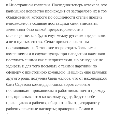
к Иностранной коллегии. Последняя теперь отвечала, что
калмыцкое воровство происходит от застарелого их в том
обыкновения, которого по обширности степей пресечь
невозможно; а соляные поставщики сами виноваты,
зачем ездят безо всякой предосторожности в
малолюдстве, как будто едут между русскими деревнями,
а не в пустых степях. Сенат приказал: соляным
поставщикам на Элтонское озеро ездить большими
компаниями и в случае нужды при нападении калмыков
поступать с ними как с неприятелями, но отнюдь их не
задирать и для того посылать с такими партиями по
офицеру с пристойною командою. Нашлись еще калмыки
другого рода: получена была жалоба, что от находящихся
близ Саратова команд для сыска воров соляным
поставщикам, прикащикам и работникам почти проходу
нет, привязываются ко всякому судну, берут к себе
прикащиков и рабочих, обирают и бьют, раздирают у
рабочих печатные паспорты; прапорщик Сомов в