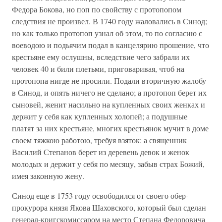
Федора Бокова, но поп по свойству с протопопом
следствия не произвел. В 1740 году жаловались в Синод;
но как только протопоп узнал об этом, то по согласию с
воеводою и подьячим подал в канцелярию прошение, что
крестьяне ему ослушны, вследствие чего забрали их
человек 40 и били плетьми, приговаривая, чтоб на
протопопа нигде не просили. Подали вторичную жалобу
в Синод, и опять ничего не сделано; а протопоп берет их
сыновей, женит насильно на купленных своих женках и
держит у себя как купленных холопей; а подушные
платят за них крестьяне, многих крестьянок мучит в доме
своем тяжкою работою, требуя взяток: а священник
Василий Степанов берет из деревень девок и женок
молодых и держит у себя по месяцу, забыв страх Божий,
имея законную жену.
Синод еще в 1753 году освободился от своего обер-
прокурора князя Якова Шаховского, который был сделан
генерал-кригскомиссаром на место Степана Федоровича