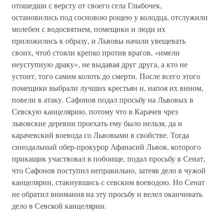
отошедши с версту от своего села Глыбочек,
остановились под сосновою рощею у колодца, отслужили
молебен с водосвятием, помещики и люди их
приложились к образу, и Львовы начали увещевать
своих, чтоб стояли крепко против врагов, «имели
неуступную драку», не выдавая друг друга, а кто не
устоит, того самим колоть до смерти. После всего этого
помещики выбрали лучших крестьян и, напоя их вином,
повели в атаку. Сафонов подал просьбу на Львовых в
Севскую канцелярию, потому что в Карачев чрез
львовские деревни проехать ему было нельзя, да и
карачевский воевода со Львовыми в свойстве. Тогда
синодальный обер-прокурор Афанасий Львов, которого
прикащик участвовал в побоище, подал просьбу в Сенат,
что Сафонов поступил неправильно, затеяв дело в чужой
канцелярии, стакнувшись с севским воеводою. Но Сенат
не обратил внимания на эту просьбу и велел оканчивать
дело в Севской канцелярии.