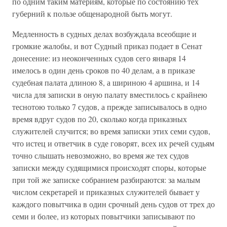
по одним таким материям, которые по состоянию тех
губерний к пользе общенародной быть могут.
Медленность в судных делах возбуждала всеобщие и
громкие жалобы, и вот Судный приказ подает в Сенат
донесение: из неоконченных судов сего января 14
имелось в один день сроков по 40 делам, а в приказе
судебная палата длиною 8, а шириною 4 аршина, и 14
числа для записки в оную палату вместилось с крайнею
теснотою только 7 судов, а прежде записывалось в одно
время вдруг судов по 20, сколько когда приказных
служителей случится; во время записки этих семи судов,
что истец и ответчик в суде говорят, всех их речей судьям
точно слышать невозможно, во время же тех судов
записки между судящимися происходят споры, которые
при той же записке собранием разбираются: за малым
числом секретарей и приказных служителей бывает у
каждого повытчика в один срочный день судов от трех до
семи и более, из которых повытчики записывают по