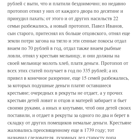
рублей с выти, что и платили бездоимочно; но недавно
протопоп отнял у них от каждого двора по десятине и
принудил пахать; от этого и от других насильств 22
семьи разбежались, а новый протопоп, Павел Иванов,
сын старого, притеснял их больше отцовского, отнял еще
земли потри загона на тягло и эти сенные покосы отдал
внаем по 70 рублей в год, отдал также внаем рыбные
ловли, отнял у крестьян мельницу, и они должны на
своей мельнице молоть хлеб, платя деньги. Протопоп от
всех этих статей получает в год по 335 рублей; а их
привел в конечное разорение, еще 15 семей разбежались,
за которых подушные деньги платят оставшиеся
крестьяне; очередных в рекруты не отдает, а у прочих
крестьян детей ловит и отцов и матерей забирает и бьет
своими руками, а иных и кнутьями, чтоб они детей своих
поставили, и отдает в рекруты за одного по два и берет в
складку от других помещиков немалые деньги. Крестьяне
жаловались преосвященному еще в 1739 году; тот
назначил следователя, духовных дел старосту попа