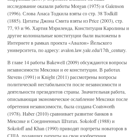
исследование оказали работы Morgan (1975) и Galenson
(1996). Слова Анаса Тодкила взяты со стр. 38 Todkill
(1885). Цитаты Джона Смита взяты из Price (2003), стр.
77, 93 и 96. Хартия Мэриленда, Конституция Каролины и
другие колониальные конституции были выложены в
Интернете в рамках проекта «Авалон» Йельского
университета, по адресу: avalon.law.yale.edu/17th_century.
В главе 14 работы Bakewell (2009) обсуждаются вопросы
независимости Мексики и ее конституции. В работах
Stevens (1991) и Knight (2011) рассмотрены вопросы
политической нестабильности после независимости и
деятельности президентов страны. Значительная работа,
описывающая экономическое ослабление Мексики после
обретения независимости, была создана Coatsworth
(1978). Haber (2010) сравнивает развитие банков в
Мексике и Соединенных Штатах. Sokoloff (1988) и
Sokoloff and Khan (1990) приводят портреты новаторов в
США, подавших патенты на свои изобретения.