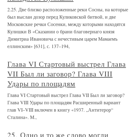
2.25. Две близко расположенные реки Сосны, на которые
был выслан дозор перед Куликовской битвой, и две
Московские речки Сосенки, между которыми находятся
Кулишки В «Сказании о брани благовернаго князя
Димитриа Ивановича с нечестивым царем Мамаемъ
еллинским» [631], с. 137–194,
Глава VI Стартовый выстрел Глава
VII Был ли заговор? Глава VIII
Удары по площадям
Глава VI Стартовый выстрел Глава VII Был ли заговор?
Глава VIII Удары по площадям Расширенный вариант
глав VI–VIII включен в книгу «1937. „Антитерор“
Сталина». М.,
25. Одно и то же слово могли