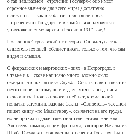
о так называемом «отречении Государя»: оно имеет
огромное значение для всего мира! Достаточно
вспомнить — какие события произошли после
«отречения от Государя» и в какой связи находятся с
уничтожением монархии в России в 1917 году!
Полковник Сергеевский не историк. Он выступает как
свидетель тех дней, обещает писать только о том, что сам
видел и слышал.
О февральских и мартовских «днях» в Петрограде, в
Ставке и в Пскове написано много. Можно было
ожидать, что начальнику Службы Связи Ставки известно
нечто новое, поэтому он и издает, хотя с запозданием,
свою книгу. Ничего нового в ней нет, кроме новой
попытки затемнить важные факты. «Свидетель» тех дней
пишет книгу «по Мельгунову», ссылается на его труды,
но не приводит даже известной телеграммы генерала
Алексеева командующим фронтами, в которой Начальник
Штаба Государя настаивает на отречении Государя! Быть