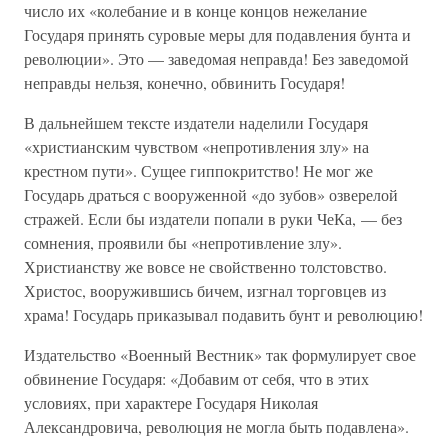
число их «колебание и в конце концов нежелание
Государя принять суровые меры для подавления бунта и
революции». Это — заведомая неправда! Без заведомой
неправды нельзя, конечно, обвинить Государя!
В дальнейшем тексте издатели наделили Государя
«христианским чувством «непротивления злу» на
крестном пути». Сущее гиппокритство! Не мог же
Государь драться с вооруженной «до зубов» озверелой
стражей. Если бы издатели попали в руки ЧеКа, — без
сомнения, проявили бы «непротивление злу».
Христианству же вовсе не свойственно толстовство.
Христос, вооружившись бичем, изгнал торговцев из
храма! Государь приказывал подавить бунт и революцию!
Издательство «Военный Вестник» так формулирует свое
обвинение Государя: «Добавим от себя, что в этих
условиях, при характере Государя Николая
Александровича, революция не могла быть подавлена».