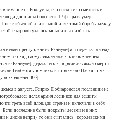
л внимание на Болдуина; его восхитила смелость и
кие люди достойны большего. 17 февраля умер
. После обычной длительной и жестокой борьбы между
екабре королю удалось заставить их избрать
азгневан преступлением Раннульфа и перестал ли ему
тоном, по-видимому, закончилась освобождением
, что Раннульф держал его в тюрьме до самой смерти
а земли Гилберта упоминаются только до Пасхи, и мы
у возвращены[405].
шемся в августе, Генрих II обнародовал последний из
потребовалась целая армия лесников для защиты
почти треть всей площади страны и включали в себя
. Если последние были покрыты лесами и в них
ени и дикие вепри), то они считались «королевскими