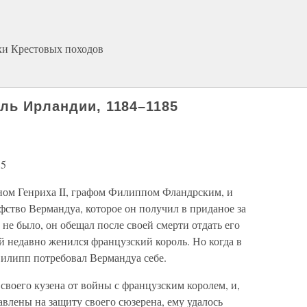
хи Крестовых походов
ель Ирландии, 1184–1185
85
ном Генриха II, графом Филиппом Фландрским, и
тво Вермандуа, которое он получил в приданое за
 не было, он обещал после своей смерти отдать его
й недавно женился французский король. Но когда в
Филипп потребовал Вермандуа себе.
 своего кузена от войны с французским королем, и,
авлены на защиту своего сюзерена, ему удалось