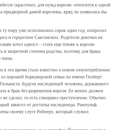
белле (красотки), для нужд короля» относится к одной
ла придворной дамой королевы, вряд ли появилась бы
 ту пору уже исполнилось сорок один год, попросил
цога и герцогини Саксонских. Родители девочки не
ильям хотел одного – стать еще ближе к королю
 в запретной степени родства, поэтому для брака
 папы.
 и в это время стало известно о новом злоупотреблении
 из хорошей йоркширской семьи по имени Гилберт
Гильваста. Будучи наследницей человека, державшего
ать в брак без разрешения короля. Ее жених должен
о не сделал, то есть совершил преступление. Обычно
рый зависел от достатка наследницы. Раннульф,
жены своему слуге Рейнеру, который служил
вным юстициарием, но и шерифом Йоркшира, заковал