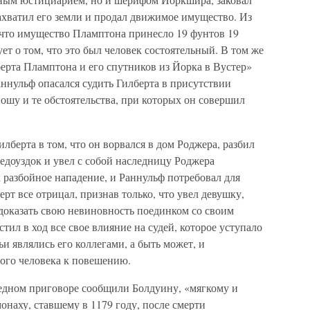
ахватил его земли и продал движимое имущество. Из
о, что имущество Пламптона принесло 19 фунтов 19
ет о том, что это был человек состоятельный. В том же
берта Пламптона и его спутников из Йорка в Вустер»
ннульф опасался судить Гилберта в присутствии
ошу и те обстоятельства, при которых он совершил
лберта в том, что он ворвался в дом Роджера, разбил
недоуздок и увел с собой наследницу Роджера
 разбойное нападение, и Раннульф потребовал для
т все отрицал, признав только, что увел девушку,
 доказать свою невиновность поединком со своим
ил в ход все свое влияние на судей, которое уступало
и являлись его коллегами, а быть может, и
ого человека к повешению.
ведном приговоре сообщили Болдуину, «мягкому и
онаху, ставшему в 1179 году, после смерти