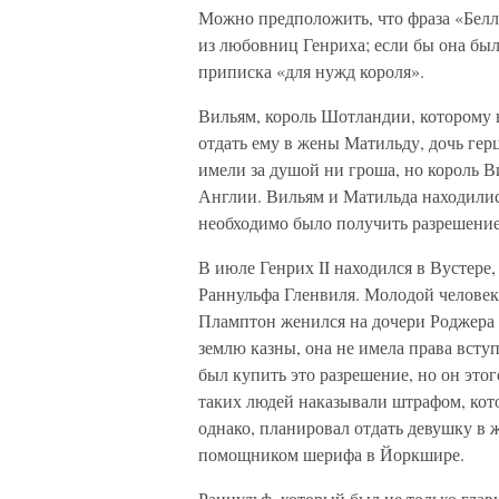
Можно предположить, что фраза «Белле
из любовниц Генриха; если бы она бы
приписка «для нужд короля».
Вильям, король Шотландии, которому в
отдать ему в жены Матильду, дочь гер
имели за душой ни гроша, но король В
Англии. Вильям и Матильда находились
необходимо было получить разрешение
В июле Генрих II находился в Вустере,
Раннульфа Гленвиля. Молодой человек
Пламптон женился на дочери Роджера 
землю казны, она не имела права вступ
был купить это разрешение, но он этог
таких людей наказывали штрафом, кото
однако, планировал отдать девушку в 
помощником шерифа в Йоркшире.
Раннульф, который был не только гла