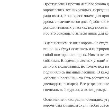
Преступления против лесного закона д
королевских лесных угодьях, передан
ради охоты, так и крестьянами для пр
дрова; сведение лесов для обработки з
дополнительных участках под посевы; и
ибо это сокращало запасы пищи для ко
В дальнейшем, заявил король, не буде
виновных будут ослеплять и кастриров
собой повторение старых. Никто не име
собаками. Владельцы лесных угодий в 
личного пользования, но только под н
подчинялись наемные лесники. В каждо
«зелени и оленины», то есть раститель
двенадцати рыцарей. Все разрешенные
специальный журнал, а их владельцы –
Ослепление и кастрация, очевидно, угр
король был слишком скуп, чтобы совсе