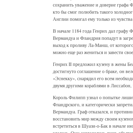
сохранить уважение и доверие графа Ф
кто бы смог полюбить такого холодног
Англии помогал ему только из чувства
В начале 1184 года Генрих дал графу Ф
Вермандуа и Фландрия попадут в загр
выход к проливу Ла-Манш, от которого
можно еще раз жениться и завести сво
Генрих II предложил кузену в жены Бе
достигнуто соглашение о браке, он ве
«Эснекку», снарядил его всем необход
двумя другими кораблями в Лиссабон, 
Король Филипп узнал о попытке лишить
Фландрского, и категорически запретил
Вермандуа. Граф отказался, и противн
восстановить мир между своим кузено
встретиться в Шуази-о-Бак в начале ию
удалось. Они согласились лишь объяви