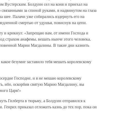
ом Вустерским. Болдуин сел на коня и приехал на
о связанными за спиной руками, в надвинутом на глаза
 шее. Палачи уже собирались вздернуть его на
медленной смертью от удушья, повиснув на цепи.
у и крикнул: «Запрещаю вам, от имени Господа и
д страхом анафемы, вешать нынче этого человека,
ословенной Марии Магдалины. В такие дни казнить
 какое безумие заставило тебя мешать королевскому
осердие Господне, и я не мешаю королевскому
ть, ибо, оскорбив святую Марию Магдалину, вы
чного Царя!»
нуть Гилберта в тюрьму, а Болдуин отправился к
и. Генрих приказал отложить казнь до тех пор, пока он