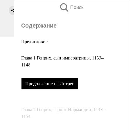
Поиск
Содержание
Предисловие
Глава 1 Генрих, сын императрицы, 1133–
1148
Продолжение на Литрес
Глава 2 Генрих, герцог Нормандии, 1148–
1154