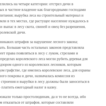
елились на четыре категории: отстрел дичи в
ных в частное владение как благородными господами
опитания; вырубка леса на строительный материал и
емли в тех местах, где растущее население нуждалось в
 выпас в лесу скота, свиней и овец без разрешения,
ролевской дичи.
т никаких штрафов за нарушение лесного закона;
ать. Большая часть остальных законов представляла
ет права появляться в лесу с луком, стрелами и
пределах королевского леса могли рубить деревья для
адзором одного из королевских лесников, которым
м графстве, где имелись королевские леса, для охраны
ного покрова и дичи, назначалась комиссия из
 строения и вырубки в лесу должны были заноситься в
 платить ежегодный налог в казну.
ожали только простолюдинам, да и то не всегда, ибо
м отказаться от штрафов, которые составляли