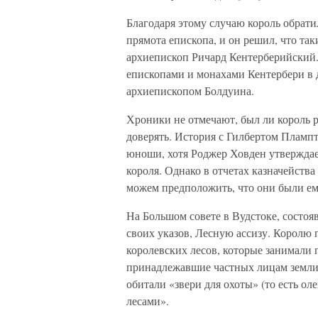
Благодаря этому случаю король обрати
прямота епископа, и он решил, что та
архиепископ Ричард Кентерберийский
епископами и монахами Кентербери в д
архиепископом Болдуина.
Хроники не отмечают, был ли король р
доверять. История с Гилбертом Пламп
юноши, хотя Роджер Ховден утверждает
короля. Однако в отчетах казначейств
можем предположить, что они были ем
На Большом совете в Вудстоке, состояв
своих указов, Лесную ассизу. Королю 
королевских лесов, которые занимали 
принадлежавшие частных лицам земли
обитали «звери для охоты» (то есть ол
лесами».