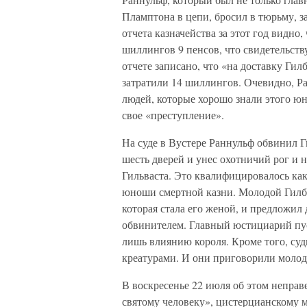
Пламптона в цепи, бросил в тюрьму, з
отчета казначейства за этот год видн
шиллингов 9 пенсов, что свидетельству
отчете записано, что «на доставку Гил
затратили 14 шиллингов. Очевидно, Ра
людей, которые хорошо знали этого юн
свое «преступление».
На суде в Вустере Раннульф обвинил Ги
шесть дверей и унес охотничий рог и 
Гильваста. Это квалифицировалось как
юноши смертной казни. Молодой Гилбер
которая стала его женой, и предложил
обвинителем. Главный юстициарий пуст
лишь влиянию короля. Кроме того, судь
креатурами. И они приговорили молод
В воскресенье 22 июля об этом непра
святому человеку», цистерцианскому м