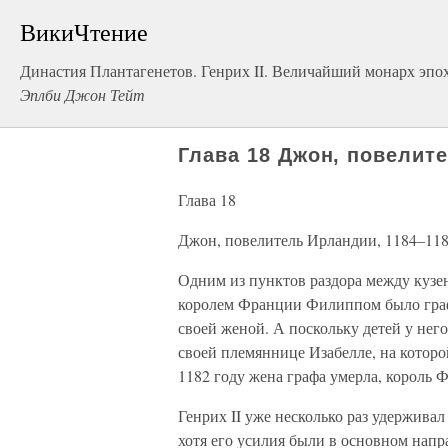
ВикиЧтение
Династия Плантагенетов. Генрих II. Величайший монарх эпо
Эплби Джон Тейт
Глава 18 Джон, повелит
Глава 18
Джон, повелитель Ирландии, 1184–11
Одним из пунктов раздора между кузе
королем Франции Филиппом было графс
своей женой. А поскольку детей у него
своей племяннице Изабелле, на которо
1182 году жена графа умерла, король 
Генрих II уже несколько раз удерживал
хотя его усилия были в основном напр