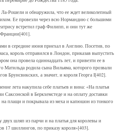
в Ла-Рошели и обнаружила, что ее ждет великолепный
рихом. Ее провезли через всю Нормандию с большими
атрису встретил граф Филипп, и они тут же
 Франции[401].
ами в середине июня приехал в Англию. Посетив, по
аса, король отправился в Лондон, приказав выпустить
ором она провела одиннадцать лет, и привезти ее в
ого Матильда родила сына Вильяма, которого прозвали
в Брунсвикских, а значит, и короля Георга I[402].
ение лета накупила себе платьев и вина: «На платья
ни Саксонской в Беркхемстеде и на оплату доставки
 и на плащи и покрывала из меха и капюшон из тонкого
 двух шляп из парчи и на платья для королевы и
ов 17 шиллингов, по приказу короля»[403].