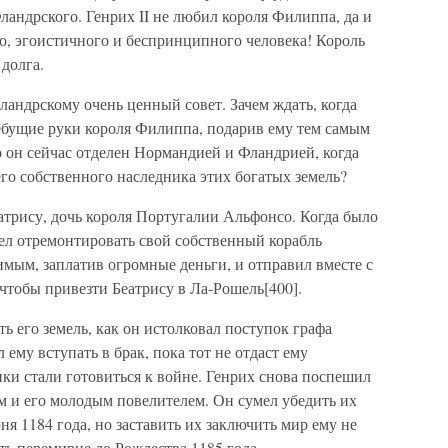
ландрского. Генрих II не любил короля Филиппа, да и
о, эгоистичного и беспринципного человека! Король
 долга.
ландрскому очень ценный совет. Зачем ждать, когда
ебущие руки короля Филиппа, подарив ему тем самым
 он сейчас отделен Нормандией и Фландрией, когда
его собственного наследника этих богатых земель?
атрису, дочь короля Португалии Альфонсо. Когда было
лел отремонтировать свой собственный корабль
имым, заплатив огромные деньги, и отправил вместе с
чтобы привезти Беатрису в Ла-Рошель[400].
 его земель, как он истолковал поступок графа
 ему вступать в брак, пока тот не отдаст ему
ики стали готовиться к войне. Генрих снова поспешил
м и его молодым повелителем. Он сумел убедить их
ня 1184 года, но заставить их заключить мир ему не
ть перемирие до Рождества 1185 года.