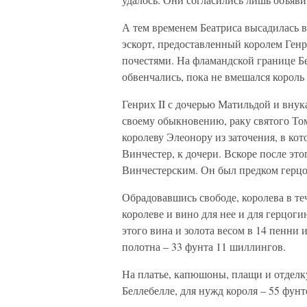
А тем временем Беатриса высадилась 
эскорт, предоставленный королем Ген
почестями. На фламандской границе Бе
обвенчались, пока не вмешался король
Генрих II с дочерью Матильдой и внук
своему обыкновению, раку святого Том
королеву Элеонору из заточения, в кот
Винчестер, к дочери. Вскоре после эт
Винчестерским. Он был предком герцого
Обрадовавшись свободе, королева в теч
королеве и вино для нее и для герцоги
этого вина и золота весом в 14 пенни
полотна – 33 фунта 11 шиллингов.
На платье, капюшоны, плащи и отделку
Беллебелле, для нужд короля – 55 фунт