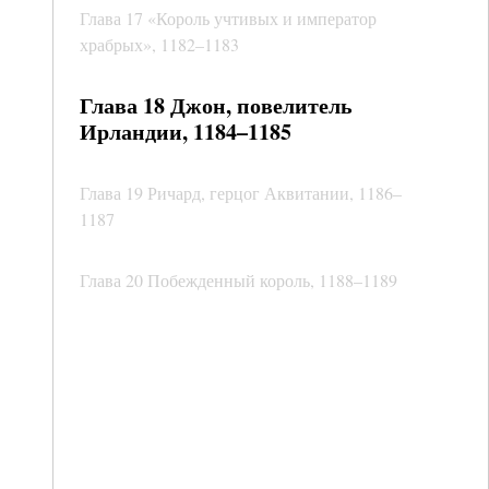
Глава 17 «Король учтивых и император
храбрых», 1182–1183
Глава 18 Джон, повелитель
Ирландии, 1184–1185
Глава 19 Ричард, герцог Аквитании, 1186–
1187
Глава 20 Побежденный король, 1188–1189