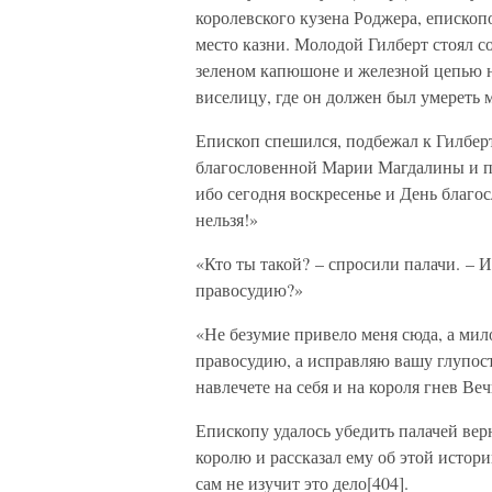
королевского кузена Роджера, епископ
место казни. Молодой Гилберт стоял с
зеленом капюшоне и железной цепью на
виселицу, где он должен был умереть 
Епископ спешился, подбежал к Гилберт
благословенной Марии Магдалины и по
ибо сегодня воскресенье и День благ
нельзя!»
«Кто ты такой? – спросили палачи. – И
правосудию?»
«Не безумие привело меня сюда, а мил
правосудию, а исправляю вашу глупос
навлечете на себя и на короля гнев Ве
Епископу удалось убедить палачей вер
королю и рассказал ему об этой истори
сам не изучит это дело[404].