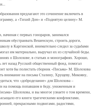
...
бразования предлагают это сочинение включить в
рограмму, а «Тихий Дон» и «Поднятую целину» М.
 начиная с первых гонораров, занимался
никам обустраивать Вешенскую, строить дороги,
 школу в Каргинской, внимательно следил за судьбами
могал им материально, выручал их из случайной беды.
аниях о Шолохове, в статьях и монографиях. Хорошо,
 лет назад Русский общественный фонд, помогал
оит хотя бы полистать сборник «Письма» М. Шолохова
тить внимание на письма Сталину, Хрущеву, Микояну,
едиться, что «доброделание» для Шолохова –
ти на помощь попавшим в беду, униженным и
исьма» Шолохова, и вы многое узнаете о том времени,
 насыщало его книги трагическими конфликтами,
ронией, прекрасными подвигами, радостями,