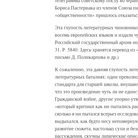
телеграммы советскому послу во Фран
Бориса Пастернака из членов Союза пи
«общественности» пришлось отказаться
Эта глупость литературных чиновников
восемь европейских языков и издали ч
Российский государственный архив нов
31. Р. 5840. Здесь хранятся перевод и
письмо Д. Поликарпова и др.)
К сожалению, эта давняя глупость ли
литературных баталиях: одни превозн
стандарта для старшей школы, внушаю
что это произведение чуть ли не един
Гражданской войне, другие упорно ут
«который критики как ни пытались рас
сколько я ни пытался всерьез исследов
выдыхался, как будто несу непомерную 
развитие сюжета, настолько сухи и б
рассуждения, скучны лирические опис