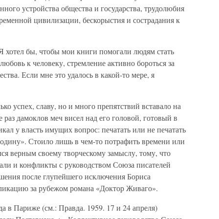
нного устройства общества и государства, трудолюбия
временной цивилизации, бескорыстия и сострадания к
Я хотел бы, чтобы мои книги помогали людям стать
любовь к человеку, стремление активно бороться за
ства. Если мне это удалось в какой-то мере, я
ко успех, славу, но и много препятствий вставало на
е раз дамоклов меч висел над его головой, готовый в
икал у власть имущих вопрос: печатать или не печатать
одину». Стоило лишь в чем-то потрафить времени или
лся верным своему творческому замыслу, тому, что
икали и конфликты с руководством Союза писателей
шения после глупейшего исключения Бориса
бликацию за рубежом романа «Доктор Живаго».
а в Париже (см.: Правда. 1959. 17 и 24 апреля)