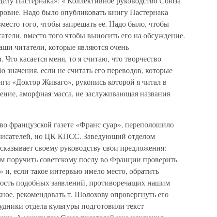
делу Пастернака»: « Коллективное руководство Союза
кровие. Надо было опубликовать книгу Пастернака
есто того, чтобы запрещать ее. Надо было, чтобы
атели, вместо того чтобы выносить его на обсуждение.
аши читатели, которые являются очень
 Что касается меня, то я считаю, что творчество
 значения, если не считать его переводов, которые
иги «Доктор Живаго», рукопись которой я читал в
ение, аморфная масса, не заслуживающая названия
о французской газете «Франс суар», переполошило
писателей, но ЦК КПСС. Заведующий отделом
казывает своему руководству свои предложения:
им поручить советскому послу во Франции проверить
 и, если такое интервью имело место, обратить
ость подобных заявлений, противоречащих нашим
ное, рекомендовать т. Шолохову опровергнуть его
удники отдела культуры подготовили текст