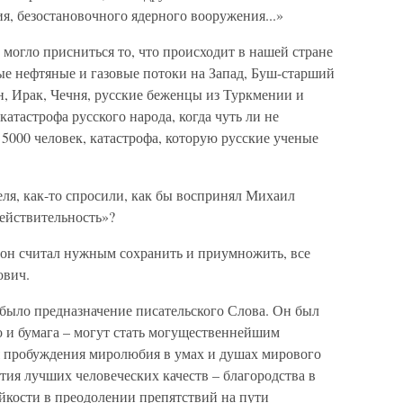
, безостановочного ядерного вооружения...»
могло присниться то, что происходит в нашей стране
ые нефтяные и газовые потоки на Запад, Буш-старший
 Ирак, Чечня, русские беженцы из Туркмении и
катастрофа русского народа, когда чуть ли не
 5000 человек, катастрофа, которую русские ученые
ля, как-то спросили, как бы воспринял Михаил
ействительность»?
то он считал нужным сохранить и приумножить, все
ович.
 было предназначение писательского Слова. Он был
ро и бумага – могут стать могущественнейшим
я пробуждения миролюбия в умах и душах мирового
тия лучших человеческих качеств – благородства в
йкости в преодолении препятствий на пути