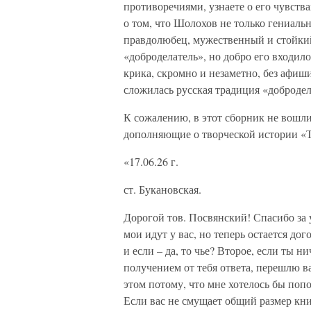
противоречиями, узнаете о его чувства
о том, что Шолохов не только гениаль
правдолюбец, мужественный и стойкий
«доброделатель», но добро его входило
крика, скромно и незаметно, без афиш
сложилась русская традиция «добродел
К сожалению, в этот сборник не вошл
дополняющие о творческой истории «Т
«17.06.26 г.
ст. Букановская.
Дорогой тов. Посвянский! Спасибо за 
мои идут у вас, но теперь остается до
и если – да, то чье? Второе, если ты н
получением от тебя ответа, перешлю ва
этом потому, что мне хотелось бы поп
Если вас не смущает общий размер книг