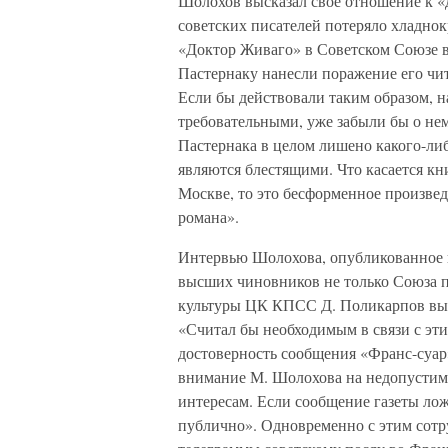
Шолохов высказал свое отношение к «
советских писателей потеряло хладно
«Доктор Живаго» в Советском Союзе вм
Пастернаку нанесли поражение его чит
Если бы действовали таким образом, н
требовательными, уже забыли бы о нем.
Пастернака в целом лишено какого-либо
являются блестящими. Что касается кн
Москве, то это бесформенное произвед
романа».
Интервью Шолохова, опубликованное в
высших чиновников не только Союза 
культуры ЦК КПСС Д. Поликарпов выс
«Считал бы необходимым в связи с эт
достоверность сообщения «Франс-суар»
внимание М. Шолохова на недопустим
интересам. Если сообщение газеты лож
публично». Одновременно с этим сотр