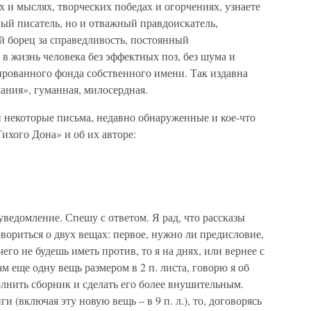
х и мыслях, творческих победах и огорчениях, узнаете
ный писатель, но и отважный правдоискатель,
 борец за справедливость, постоянный
 в жизнь человека без эффектных поз, без шума и
ированного фонда собственного имени. Так издавна
ания», гуманная, милосердная.
и некоторые письма, недавно обнаруженные и кое-что
ихого Дона» и об их авторе:
уведомление. Спешу с ответом. Я рад, что рассказы
говориться о двух вещах: первое, нужно ли предисловие,
ичего не будешь иметь против, то я на днях, или вернее с
м еще одну вещь размером в 2 п. листа, говорю я об
олнить сборник и сделать его более внушительным.
и (включая эту новую вещь – в 9 п. л.), то, договорясь