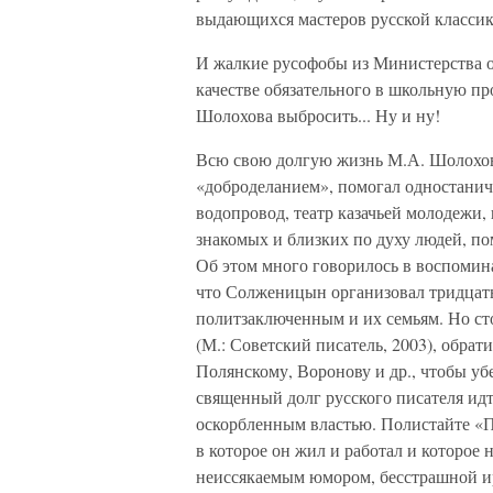
выдающихся мастеров русской классики
И жалкие русофобы из Министерства о
качестве обязательного в школьную п
Шолохова выбросить... Ну и ну!
Всю свою долгую жизнь М.А. Шолохов,
«доброделанием», помогал одностанич
водопровод, театр казачьей молодежи,
знакомых и близких по духу людей, по
Об этом много говорилось в воспомин
что Солженицын организовал тридцать
политзаключенным и их семьям. Но ст
(М.: Советский писатель, 2003), обра
Полянскому, Воронову и др., чтобы уб
священный долг русского писателя ид
оскорбленным властью. Полистайте «П
в которое он жил и работал и которое
неиссякаемым юмором, бесстрашной и