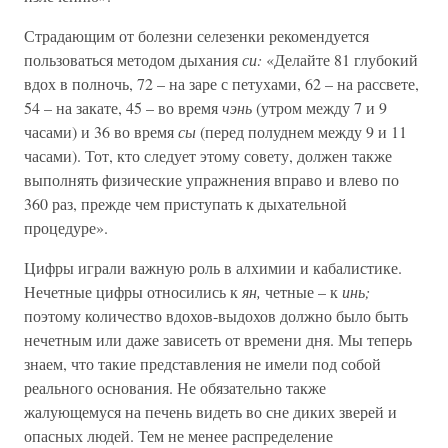
Страдающим от болезни селезенки рекомендуется
пользоваться методом дыхания
си:
«Делайте 81 глубокий
вдох в полночь, 72 – на заре с петухами, 62 – на рассвете,
54 – на закате, 45 – во время
чэнь
(утром между 7 и 9
часами) и 36 во время
сы
(перед полуднем между 9 и 11
часами). Тот, кто следует этому совету, должен также
выполнять физические упражнения вправо и влево по
360 раз, прежде чем приступать к дыхательной
процедуре».
Цифры играли важную роль в алхимии и кабалистике.
Нечетные цифры относились к
ян,
четные – к
инь;
поэтому количество вдохов-выдохов должно было быть
нечетным или даже зависеть от времени дня. Мы теперь
знаем, что такие представления не имели под собой
реального основания. Не обязательно также
жалующемуся на печень видеть во сне диких зверей и
опасных людей. Тем не менее распределение