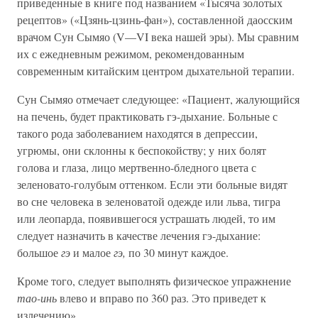
приведенные в книге под названием «Тысяча золотых
рецептов» («Цзянь-цзинь-фан»), составленной даосским
врачом Сун Сымяо (V—VI века нашей эры). Мы сравним
их с ежедневным режимом, рекомендованным
современным китайским центром дыхательной терапии.
Сун Сымяо отмечает следующее: «Пациент, жалующийся
на печень, будет практиковать гэ-дыхание. Больные с
такого рода заболеванием находятся в депрессии,
угрюмы, они склонны к беспокойству; у них болят
голова и глаза, лицо мертвенно-бледного цвета с
зеленовато-голубым оттенком. Если эти больные видят
во сне человека в зеленоватой одежде или льва, тигра
или леопарда, появившегося устрашать людей, то им
следует назначить в качестве лечения гэ-дыхание:
большое
гэ
и малое
гэ,
по 30 минут каждое.
Кроме того, следует выполнять физическое упражнение
тао-инь
влево и вправо по 360 раз. Это приведет к
излечению».