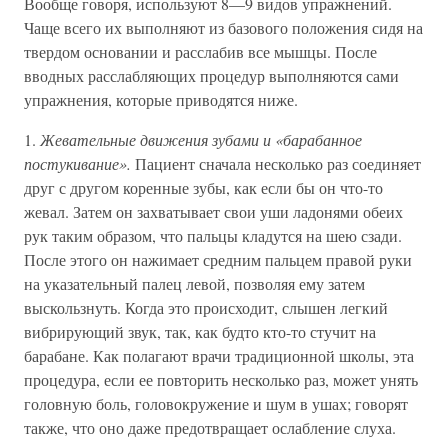
Вообще говоря, используют 8—9 видов упражнений.
Чаще всего их выполняют из базового положения сидя на
твердом основании и расслабив все мышцы. После
вводных расслабляющих процедур выполняются сами
упражнения, которые приводятся ниже.
1.
Жевательные движения зубами и «барабанное
постукивание».
Пациент сначала несколько раз соединяет
друг с другом коренные зубы, как если бы он что-то
жевал. Затем он захватывает свои уши ладонями обеих
рук таким образом, что пальцы кладутся на шею сзади.
После этого он нажимает средним пальцем правой руки
на указательный палец левой, позволяя ему затем
выскользнуть. Когда это происходит, слышен легкий
вибрирующий звук, так, как будто кто-то стучит на
барабане. Как полагают врачи традиционной школы, эта
процедура, если ее повторить несколько раз, может унять
головную боль, головокружение и шум в ушах; говорят
также, что оно даже предотвращает ослабление слуха.