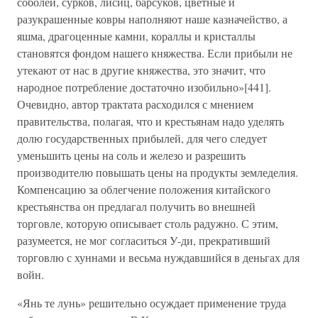
соболей, сурков, лисиц, барсуков, цветные и
разукрашенные ковры наполняют наше казначейство, а
яшма, драгоценные камни, кораллы и кристаллы
становятся фондом нашего княжества. Если прибыли не
утекают от нас в другие княжества, это значит, что
народное потребление достаточно изобильно»[441].
Очевидно, автор трактата расходился с мнением
правительства, полагая, что и крестьянам надо уделять
долю государственных прибылей, для чего следует
уменьшить цены на соль и железо и разрешить
производителю повышать цены на продукты земледелия.
Компенсацию за облегчение положения китайского
крестьянства он предлагал получить во внешней
торговле, которую описывает столь радужно. С этим,
разумеется, не мог согласиться У-ди, прекративший
торговлю с хуннами и весьма нуждавшийся в деньгах для
войн.
«Янь те лунь» решительно осуждает применение труда