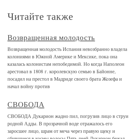
Читайте также
Возвращенная молодость
Возвращенная молодость Испания невозбранно владела
колониями в Южной Америке и Мексике, пока она
казалась колонистам непобедимой. Но когда Наполеон
арестовал в 1808 г. королевскую семью в Байонне,
посадил на престол в Мадриде своего брата Жозефа и
начал войну против
СВОБОДА
СВОБОДА Дукарион жадно пил, погрузив лицо в струи
родной Адды. В прозрачной воде отражалось его
заросшее лицо, шрам от меча через правую щеку и
сбившиеся в космы волосы.Пять дней Дукарион бежал