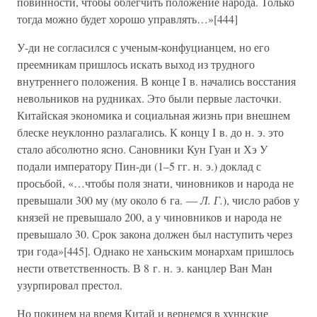
повинности, чтобы облегчить положение народа. Только
тогда можно будет хорошо управлять…»[444]
У-ди не согласился с ученым-конфуцианцем, но его
преемникам пришлось искать выход из трудного
внутреннего положения. В конце I в. начались восстания
невольников на рудниках. Это были первые ласточки.
Китайская экономика и социальная жизнь при внешнем
блеске неуклонно разлагались. К концу I в. до н. э. это
стало абсолютно ясно. Сановники Кун Гуан и Хэ У
подали императору Пин-ди (1–5 гг. н. э.) доклад с
просьбой, «…чтобы поля знати, чиновников и народа не
превышали 300 му (му около 6 га. —
Л. Г.
), число рабов у
князей не превышало 200, а у чиновников и народа не
превышало 30. Срок закона должен был наступить через
три года»[445]. Однако не ханьским монархам пришлось
нести ответственность. В 8 г. н. э. канцлер Ван Ман
узурпировал престол.
Но покинем на время Китай и вернемся в хуннские