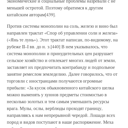
экономические и социальные проблемы назревали с не
меньшей остротой. Поэтому обратимся к другим
китайским авторам[439].
Против системы монополии на соль, железо и вино был
направлен трактат «Спор об управлении соли и железа»
(«Янь те лунь»). Этот трактат написан, по-видимому, на
рубеже II–I вв. до н. э.[440] В нем указывалось, что
система монополии и принудительных цен разрушает
сельское хозяйство и отвлекает многих людей от земли,
заставляет их предпочитать контрабанду и подпольное
занятие ремеслом земледелию. Далее говорилось, что от
торговли с иностранцами получаются огромные
прибыли: «За кусок обыкновенного китайского шелка
можно выменять у хуннов предметы стоимостью в
несколько золотых и тем самым уменьшить ресурсы
врага. Мулы, ослы, верблюды проходят границу,
направляясь к нам непрерывной чередой. Лошади всех
пород и видов поступают в наше распоряжение. Меха