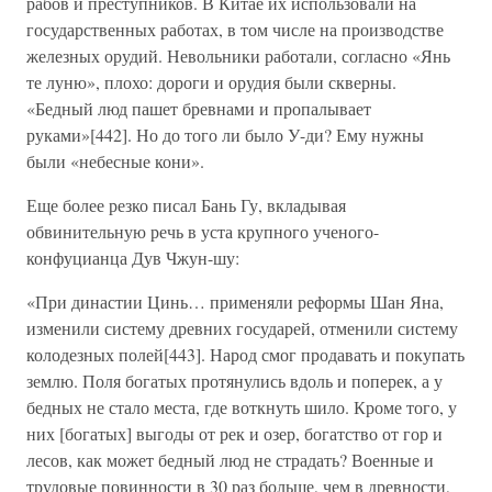
рабов и преступников. В Китае их использовали на
государственных работах, в том числе на производстве
железных орудий. Невольники работали, согласно «Янь
те луню», плохо: дороги и орудия были скверны.
«Бедный люд пашет бревнами и пропалывает
руками»[442]. Но до того ли было У-ди? Ему нужны
были «небесные кони».
Еще более резко писал Бань Гу, вкладывая
обвинительную речь в уста крупного ученого-
конфуцианца Дув Чжун-шу:
«При династии Цинь… применяли реформы Шан Яна,
изменили систему древних государей, отменили систему
колодезных полей[443]. Народ смог продавать и покупать
землю. Поля богатых протянулись вдоль и поперек, а у
бедных не стало места, где воткнуть шило. Кроме того, у
них [богатых] выгоды от рек и озер, богатство от гор и
лесов, как может бедный люд не страдать? Военные и
трудовые повинности в 30 раз больше, чем в древности,