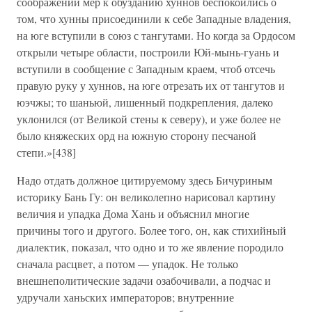
соображении мер к обузданию хуннов беспокоились о
том, что хунны присоединили к себе Западные владения,
на юге вступили в союз с тангутами. Но когда за Ордосом
открыли четыре области, построили Юй-мынь-гуань и
вступили в сообщение с Западным краем, чтоб отсечь
правую руку у хуннов, на юге отрезать их от тангутов и
юэчжы; то шаньюй, лишенный подкрепления, далеко
уклонился (от Великой стены к северу), и уже более не
было княжеских орд на южную сторону песчаной
степи.»[438]
Надо отдать должное цитируемому здесь Бичуриным
историку Бань Гу: он великолепно нарисовал картину
величия и упадка Дома Хань и объяснил многие
причины того и другого. Более того, он, как стихийный
диалектик, показал, что одно и то же явление породило
сначала расцвет, а потом — упадок. Не только
внешнеполитические задачи озабочивали, а подчас и
удручали ханьских императоров; внутренние