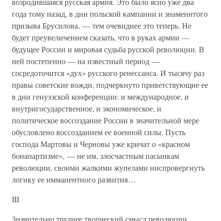
возродившаяся русская армия. Это было ясно уже два
года тому назад, в дни польской кампании и знаменитого
призыва Брусилова, — тем очевиднее это теперь. Не
будет преувеличением сказать, что в руках армии —
будущее России и мировая судьба русской революции. В
ней постепенно — на известный период —
сосредоточится «дух» русского ренессанса. И тысячу раз
правы советские вожди, подчеркнуто приветствующие ее
в дни генуэзской конференции: и международное, и
внутригосударственное, и экономическое, и
политическое воссоздание России в значительной мере
обусловлено воссозданием ее военной силы. Пусть
господа Мартовы и Черновы уже кричат о «красном
бонапартизме», — не им, злосчастным пасынкам
революции, своими жалкими жупелами ниспровергнуть
логику ее имманентного развития…
III
Значительно труднее творческий смысл революции