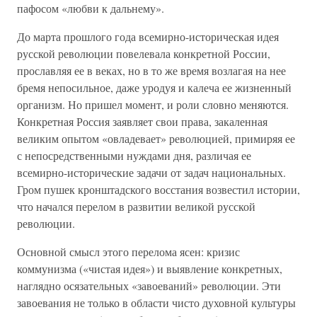
пафосом «любви к дальнему».
До марта прошлого года всемирно-историческая идея
русской революции повелевала конкретной России,
прославляя ее в веках, но в то же время возлагая на нее
бремя непосильное, даже уродуя и калеча ее жизненный
организм. Но пришел момент, и роли словно меняются.
Конкретная Россия заявляет свои права, закаленная
великим опытом «овладевает» революцией, примиряя ее
с непосредственными нуждами дня, различая ее
всемирно-исторические задачи от задач национальных.
Гром пушек кронштадского восстания возвестил истории,
что начался перелом в развитии великой русской
революции.
Основной смысл этого перелома ясен: кризис
коммунизма («чистая идея») и выявление конкретных,
наглядно осязательных «завоеваний» революции. Эти
завоевания не только в области чисто духовной культуры