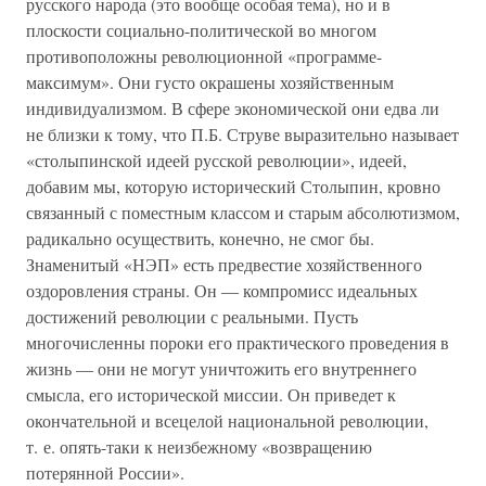
русского народа (это вообще особая тема), но и в
плоскости социально-политической во многом
противоположны революционной «программе-
максимум». Они густо окрашены хозяйственным
индивидуализмом. В сфере экономической они едва ли
не близки к тому, что П.Б. Струве выразительно называет
«столыпинской идеей русской революции», идеей,
добавим мы, которую исторический Столыпин, кровно
связанный с поместным классом и старым абсолютизмом,
радикально осуществить, конечно, не смог бы.
Знаменитый «НЭП» есть предвестие хозяйственного
оздоровления страны. Он — компромисс идеальных
достижений революции с реальными. Пусть
многочисленны пороки его практического проведения в
жизнь — они не могут уничтожить его внутреннего
смысла, его исторической миссии. Он приведет к
окончательной и всецелой национальной революции,
т. е. опять-таки к неизбежному «возвращению
потерянной России».