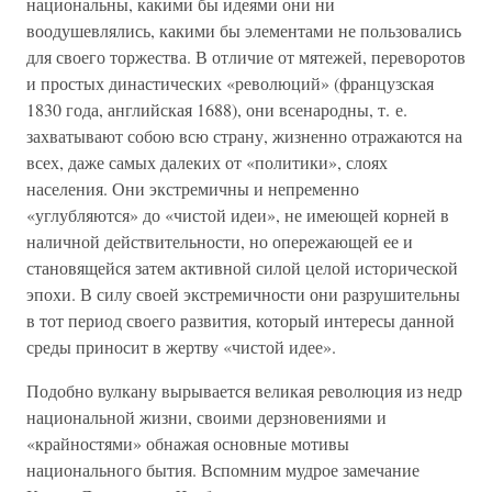
национальны, какими бы идеями они ни
воодушевлялись, какими бы элементами не пользовались
для своего торжества. В отличие от мятежей, переворотов
и простых династических «революций» (французская
1830 года, английская 1688), они всенародны, т. е.
захватывают собою всю страну, жизненно отражаются на
всех, даже самых далеких от «политики», слоях
населения. Они экстремичны и непременно
«углубляются» до «чистой идеи», не имеющей корней в
наличной действительности, но опережающей ее и
становящейся затем активной силой целой исторической
эпохи. В силу своей экстремичности они разрушительны
в тот период своего развития, который интересы данной
среды приносит в жертву «чистой идее».
Подобно вулкану вырывается великая революция из недр
национальной жизни, своими дерзновениями и
«крайностями» обнажая основные мотивы
национального бытия. Вспомним мудрое замечание