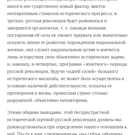
внеся в нее существенно новый фактор, явится
неотвратимым стимулом исторического прогресса; в-
третьих, русская революция будет развиваться и
завершится органически, т. е. никакая внешняя,
посторонняя ей сила не сможет прервать или значительно
исказить линии ее развития; порожденная национальной
жизнью, она служит национальным целям и кончится,
лишь осуществив свои объективно исторические задачи;
и, наконец, в-четвертых, программа «зенитного» периода
русской революции, будучи «идеей-силой» большого
исторического масштаба, не может быть осуществлена в
условиях наличной действительности; попытка ее
претворения в жизнь, принесшая стране столько
разрушений, объективно неповторима.
Этими общими выводами, этой беспристрастной
исторической оценкой русской революции должны мы
руководствоваться при определении нашего отношения к
ней. Пусть к нам, современникам, она сейчас обращена