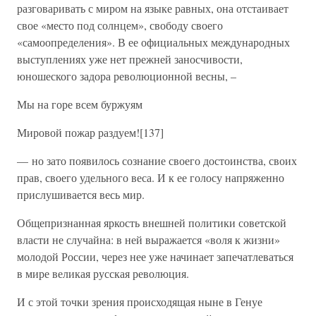
разговаривать с миром на языке равных, она отстаивает
свое «место под солнцем», свободу своего
«самоопределения». В ее официальных международных
выступлениях уже нет прежней заносчивости,
юношеского задора революционной весны, –
Мы на горе всем буржуям
Мировой пожар раздуем![137]
— но зато появилось сознание своего достоинства, своих
прав, своего удельного веса. И к ее голосу напряженно
прислушивается весь мир.
Общепризнанная яркость внешней политики советской
власти не случайна: в ней выражается «воля к жизни»
молодой России, через нее уже начинает запечатлеваться
в мире великая русская революция.
И с этой точки зрения происходящая ныне в Генуе