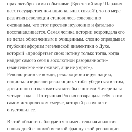
прах октябрьскими событиями (Брестский мир! Паралич
всех государственно-национальных связей!), то по мере
развития революции становилось совершенно
очевидным, что этот престиж неуклонно и фатально
восстанавливается. Самая логика истории возрождала его
из пепла обновленным и очищенным, словно оправдывая
глубокий афоризм гегелевской диалектики о Духе,
который «приобретает свою истину только тогда, когда
найдет самого себя в абсолютной разорванности»
(евангельское «не оживет, аще не умрет»).
Революционные вожди, революционизируя нацию,
национализировали революцию: чтобы убедиться в этом,
достаточно познакомиться хотя бы с нотами Чичерина за
четыре года… Потерянная Россия возвращала себя в том
самом историческом смерче, который разрушил и
опустошил ее.
В этой области наблюдается знаменательная аналогия
наших дней с эпохой великой французской революции.