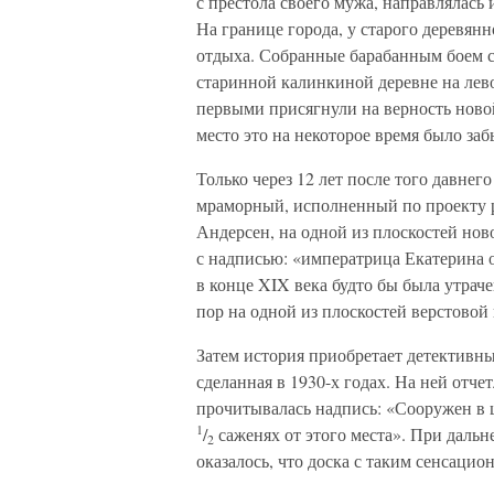
с престола своего мужа, направлялась 
На границе города, у старого деревянн
отдыха. Собранные барабанным боем с
старинной калинкиной деревне на лев
первыми присягнули на верность ново
место это на некоторое время было заб
Только через 12 лет после того давнег
мраморный, исполненный по проекту р
Андерсен, на одной из плоскостей но
с надписью: «императрица Екатерина о
в конце XIX века будто бы была утраче
пор на одной из плоскостей верстово
Затем история приобретает детективн
сделанная в 1930-х годах. На ней отчет
прочитывалась надпись: «Сооружен в ц
1
/
саженях от этого места». При даль
2
оказалось, что доска с таким сенсацио