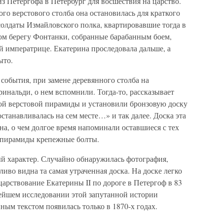
из Петергофа в Петербург для восшествия на царство.
ого верстового столба она остановилась для краткого
олдаты Измайловского полка, квартировавшие тогда в
ом берегу Фонтанки, собранные барабанным боем,
й императрице. Екатерина проследовала дальше, а
ыто.
о события, при замене деревянного столба на
инальди, о нем вспомнили. Тогда-то, рассказывает
вой верстовой пирамиды и установили бронзовую доску
станавливалась на сем месте…» и так далее. Доска эта
на, о чем долгое время напоминали оставшиеся с тех
й пирамиды крепежные болты.
ый характер. Случайно обнаружилась фотография,
ливо видна та самая утраченная доска. На доске легко
арствование Екатерины II по дороге в Петергоф в 83
нейшем исследовании этой запутанной истории
нным текстом появилась только в 1870-х годах.