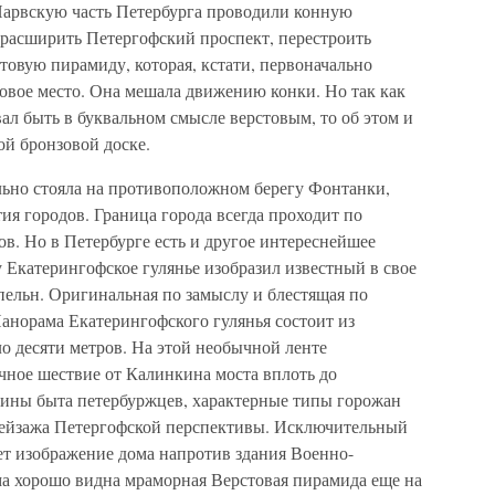
Нарвскую часть Петербурга проводили конную
 расширить Петергофский проспект, перестроить
товую пирамиду, которая, кстати, первоначально
новое место. Она мешала движению конки. Но так как
вал быть в буквальном смысле верстовым, то об этом и
ой бронзовой доске.
ально стояла на противоположном берегу Фонтанки,
ия городов. Граница города всегда проходит по
в. Но в Петербурге есть и другое интереснейшее
у Екатерингофское гулянье изобразил известный в свое
пельн. Оригинальная по замыслу и блестящая по
норама Екатерингофского гулянья состоит из
о десяти метров. На этой необычной ленте
чное шествие от Калинкина моста вплоть до
тины быта петербуржцев, характерные типы горожан
пейзажа Петергофской перспективы. Исключительный
ет изображение дома напротив здания Военно-
ма хорошо видна мраморная Верстовая пирамида еще на