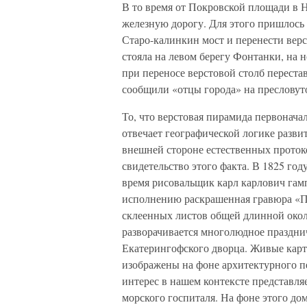
В то время от Покровской площади в 
железную дорогу. Для этого пришлось
Старо-калинкин мост и перенести верс
стояла на левом берегу Фонтанки, на 
при переносе верстовой столб переста
сообщили «отцы города» на пресловут
То, что верстовая пирамида первонач
отвечает географической логике развит
внешней стороне естественных протоко
свидетельство этого факта. В 1825 год
время рисовальщик карл карлович гам
исполнению раскрашенная гравюра «Па
склеенных листов общей длинной окол
разворачивается многолюдное праздни
Екатерингофского дворца. Живые кар
изображены на фоне архитектурного 
интерес в нашем контексте представля
морского госпиталя. На фоне этого до