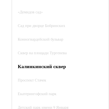
«Демидов сад»
Сад при дворце Бобринских
Конногвардейский бульвар
Сквер на площади Тургенева
Калинкинский сквер
Проспект Стачек
Екатерингофский парк
Детский парк имени 9 Января