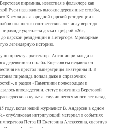
ерстовая пирамида, известная в фольклоре как
ской Руси назывались высокие деревянные столбы,
ого Кремля до загородной царской резиденции в
олбов полностью соответствовало числу верст до
 пирамиде укреплена доска с цифрой «26»,
а до царской резиденции в Петергофе. Мраморные
лгую легендарную историю.
ду по проекту архитектора Антонио ринальди и
го деревянного столба. Еще совсем недавно он
ествия на престол императрицы Екатерины II. В
стовая пирамида попала даже в справочник
остей», в раздел «Памятники полководцам и
казалось впоследствии, статус памятника Верстовой
краеведческого курьеза, случившегося много лет назад.
915 году, когда некий журналист В. Андерсен в одном
ба» опубликовал интригующий материал о событиях
 императора Петра III Екатерина Алексеевна, свергнув