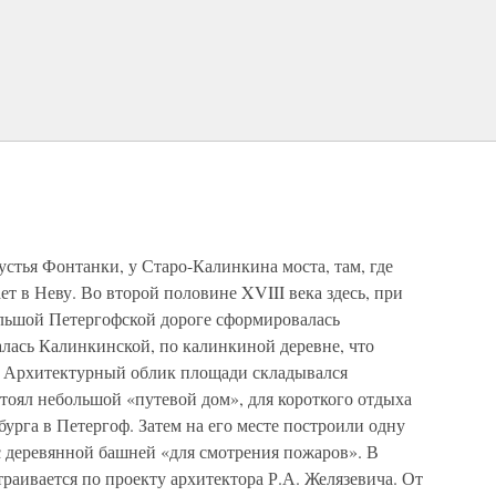
устья Фонтанки, у Старо-Калинкина моста, там, где
ает в Неву. Во второй половине XVIII века здесь, при
ольшой Петергофской дороге сформировалась
лась Калинкинской, по калинкиной деревне, что
. Архитектурный облик площади складывался
стоял небольшой «путевой дом», для короткого отдыха
рга в Петергоф. Затем на его месте построили одну
с деревянной башней «для смотрения пожаров». В
траивается по проекту архитектора Р.А. Желязевича. От