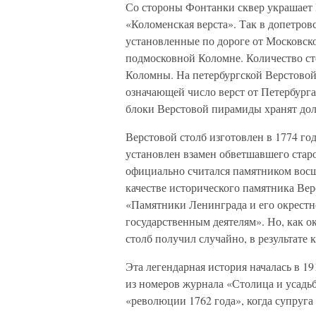
Со стороны Фонтанки сквер украшает В
«Коломенская верста». Так в допетров
установленные по дороге от Московск
подмосковной Коломне. Количество ст
Коломны. На петербургской Верстовой
означающей число верст от Петербург
блоки Верстовой пирамиды хранят до
Верстовой столб изготовлен в 1774 го
установлен взамен обветшавшего старо
официально считался памятником восш
качестве исторического памятника Вер
«Памятники Ленинграда и его окрестн
государственным деятелям». Но, как о
столб получил случайно, в результате 
Эта легендарная история началась в 1
из номеров журнала «Столица и усадь
«революции 1762 года», когда супруга