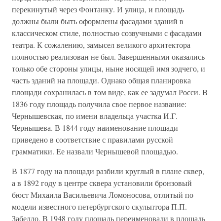
перекинутый через Фонтанку. И улица, и площадь
должны были быть оформлены фасадами зданий в
классическом стиле, полностью созвучными с фасадами
театра. К сожалению, замысел великого архитектора
полностью реализован не был. Завершенными оказались
только обе стороны улицы, ныне носящей имя зодчего, и
часть зданий на площади. Однако общая планировка
площади сохранилась в том виде, как ее задумал Росси. В
1836 году площадь получила свое первое название:
Чернышевская, по имени владельца участка И.Г.
Чернышева. В 1844 году наименование площади
приведено в соответствие с правилами русской
грамматики. Ее назвали Чернышевой площадью.
В 1877 году на площади разбили круглый в плане сквер,
а в 1892 году в центре сквера установили бронзовый
бюст Михаила Васильевича Ломоносова, отлитый по
модели известного петербургского скульптора П.П.
Забелло. В 1948 году площадь переименовали в площадь