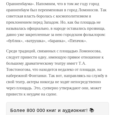
Ораниенбаума». Напомним, что в том же году город
ораниенбаум был переименован в город Ломоносов. Так
советская власть боролась с космополитизмом и
преклонением перед Западом. Но, как бы площадь не
называлась официально, в народе оставались прозвища,
давно уже закрепленные за нею городским фольклором:
«бублик», «ватрушка», «баранка», «Пятачок».
Среди традиций, связанных с площадью Ломоносова,
следует привести одну, имеющую прямое отношение к
большому драматическому театру имнгт Т.А.
Товстоногова, что находится недалеко от площади, на
набережной Фонтанки. Так вот, направляясь на службу в
свой театр, актеры никогда не ходят непосредственно
через площадь. Это, суеверно утверждают они, может
привести к неудаче на сцене.
Более 800 000 книг и аудиокниг! 📚