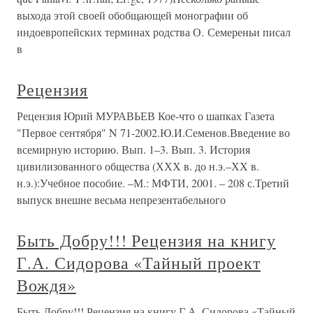
выхода этой своей обобщающей монографии об
индоевропейских терминах родства О. Семереньи писал
в
Рецензия
Рецензия Юрий МУРАВЬЕВ Кое-что о шапках Газета
"Первое сентября" N 71-2002.Ю.И.Семенов.Введение во
всемирную историю. Вып. 1–3. Вып. 3. История
цивилизованного общества (ХХХ в. до н.э.–ХХ в.
н.э.):Учебное пособие. –М.: МФТИ, 2001. – 208 с.Третий
выпуск внешне весьма непрезентабельного
Быть Добру!!! Рецензия на книгу
Г.А. Сидорова «Тайный проект
Вождя»
Быть Добру!!! Рецензия на книгу Г.А. Сидорова «Тайный