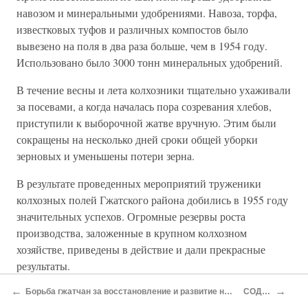
навозом и минеральными удобрениями. Навоза, торфа,
известковых туфов и различных компостов было
вывезено на поля в два раза больше, чем в 1954 году.
Использовано было 3000 тонн минеральных удобрений.
В течение весны и лета колхозники тщательно ухаживали
за посевами, а когда началась пора созревания хлебов,
приступили к выборочной жатве вручную. Этим были
сокращены на несколько дней сроки общей уборки
зерновых и уменьшены потери зерна.
В результате проведенных мероприятий труженики
колхозных полей Гжатского района добились в 1955 году
значительных успехов. Огромные резервы роста
производства, заложенные в крупном колхозном
хозяйстве, приведены в действие и дали прекрасные
результаты.
←
→
Решение районного собрания колхозного актива,
Борьба гжатчан за восстановление и развитие народного хозяйства и культуры в первые послевоенные годы
СОДЕРЖАНИЕ