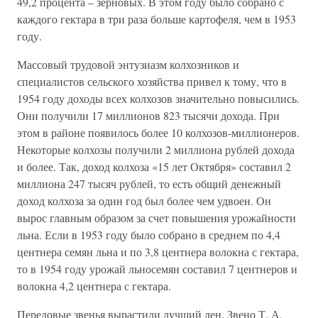
49,2 процента – зерновых. В этом году было собрано с
каждого гектара в три раза больше картофеля, чем в 1953
году.
Массовый трудовой энтузиазм колхозников и
специалистов сельского хозяйства привел к тому, что в
1954 году доходы всех колхозов значительно повысились.
Они получили 17 миллионов 823 тысячи дохода. При
этом в районе появилось более 10 колхозов-миллионеров.
Некоторые колхозы получили 2 миллиона рублей дохода
и более. Так, доход колхоза «15 лет Октября» составил 2
миллиона 247 тысяч рублей, то есть общий денежный
доход колхоза за один год был более чем удвоен. Он
вырос главным образом за счет повышения урожайности
льна. Если в 1953 году было собрано в среднем по 4,4
центнера семян льна и по 3,8 центнера волокна с гектара,
то в 1954 году урожай льносемян составил 7 центнеров и
волокна 4,2 центнера с гектара.
Передовые звенья вырастили лучший лен. Звено Т. А.