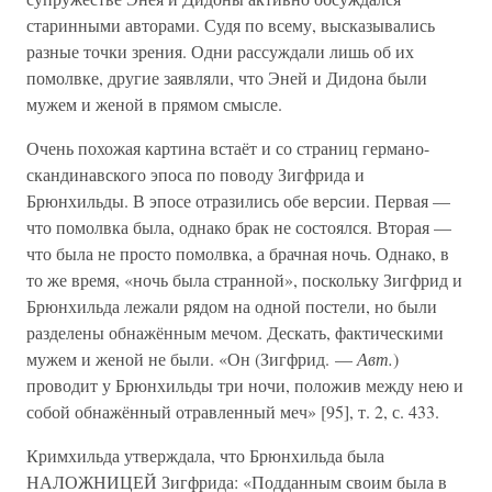
старинными авторами. Судя по всему, высказывались
разные точки зрения. Одни рассуждали лишь об их
помолвке, другие заявляли, что Эней и Дидона были
мужем и женой в прямом смысле.
Очень похожая картина встаёт и со страниц германо-
скандинавского эпоса по поводу Зигфрида и
Брюнхильды. В эпосе отразились обе версии. Первая —
что помолвка была, однако брак не состоялся. Вторая —
что была не просто помолвка, а брачная ночь. Однако, в
то же время, «ночь была странной», поскольку Зигфрид и
Брюнхильда лежали рядом на одной постели, но были
разделены обнажённым мечом. Дескать, фактическими
мужем и женой не были. «Он (Зигфрид. —
Авт.
)
проводит у Брюнхильды три ночи, положив между нею и
собой обнажённый отравленный меч» [95], т. 2, с. 433.
Кримхильда утверждала, что Брюнхильда была
НАЛОЖНИЦЕЙ Зигфрида: «Подданным своим была в