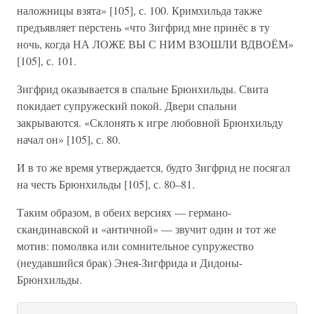
наложницы взята» [105], с. 100. Кримхильда также
предъявляет перстень «что Зигфрид мне принёс в ту
ночь, когда НА ЛОЖЕ ВЫ С НИМ ВЗОШЛИ ВДВОЁМ»
[105], с. 101.
Зигфрид оказывается в спальне Брюнхильды. Свита
покидает супружеский покой. Двери спальни
закрываются. «Склонять к игре любовной Брюнхильду
начал он» [105], с. 80.
И в то же время утверждается, будто Зигфрид не посягал
на честь Брюнхильды [105], с. 80–81.
Таким образом, в обеих версиях — германо-
скандинавской и «античной» — звучит один и тот же
мотив: помолвка или сомнительное супружество
(неудавшийся брак) Энея-Зигфрида и Дидоны-
Брюнхильды.