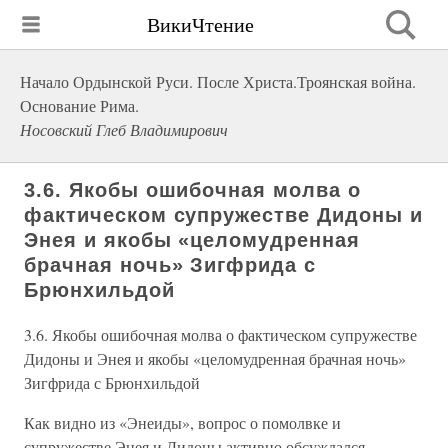
ВикиЧтение
Начало Ордынской Руси. После Христа.Троянская война.
Основание Рима.
Носовский Глеб Владимирович
3.6. Якобы ошибочная молва о
фактическом супружестве Дидоны и
Энея и якобы «целомудренная
брачная ночь» Зигфрида с
Брюнхильдой
3.6. Якобы ошибочная молва о фактическом супружестве
Дидоны и Энея и якобы «целомудренная брачная ночь»
Зигфрида с Брюнхильдой
Как видно из «Энеиды», вопрос о помолвке и
супружестве Энея и Дидоны активно обсуждался