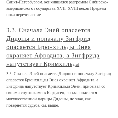
Санкт-Петербургом, кончившаяся разгромом Сибирско-
американского государства XVII–XVIII веков Прервем
пока перечисление
3.3. Сначала Эней опасается
Дидоны и поначалу Зигфрид
опасается Брюнхильды Энея
охраняет Афродита, а Зигфрида
напутствует Кримхильда
3.3. Сначала Эней опасается Дидоны и поначалу Зигфрид
опасается Брюнхильды Энея охраняет Афродита, а
Зигфрида напутствует Кримхильда Эней, прибывая со
своими спутниками в Карфаген, весьма опасается
могущественной царицы Дидоны, не зная, как
повернется судьба, см. выше.