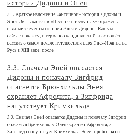
истории Дидоны и Энея
3.1. Краткое изложение «античной» истории Дидоны и
Энея Оказывается, в «Песни о нибелунгах» отражены
важные элементы истории Энея и Дидоны. Как мы
сейчас покажем, в германо-скандинавский эпос вошёл
рассказ о самом начале путешествия царя Энея-Иоанна на
Русь в XIII веке, после
3.3. Сначала Эней опасается
Дидоны и поначалу Зигфрид
опасается Брюнхильды Энея
охраняет Афродита, а Зигфрида
напутствует Кримхильда
3.3. Сначала Эней опасается Дидоны и поначалу Зигфрид
опасается Брюнхильды Энея охраняет Афродита, а
Зигфрида напутствует Кримхильда Эней, прибывая со