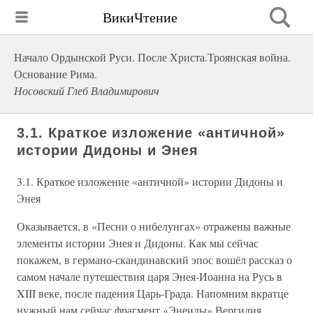
ВикиЧтение
Начало Ордынской Руси. После Христа.Троянская война.
Основание Рима.
Носовский Глеб Владимирович
3.1. Краткое изложение «античной»
истории Дидоны и Энея
3.1. Краткое изложение «античной» истории Дидоны и
Энея
Оказывается, в «Песни о нибелунгах» отражены важные
элементы истории Энея и Дидоны. Как мы сейчас
покажем, в германо-скандинавский эпос вошёл рассказ о
самом начале путешествия царя Энея-Иоанна на Русь в
XIII веке, после падения Царь-Града. Напомним вкратце
нужный нам сейчас фрагмент «Энеиды» Вергилия.