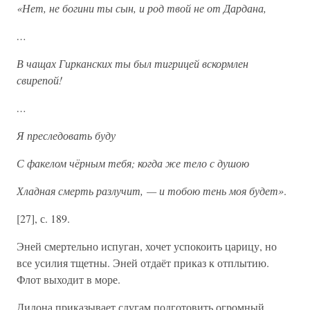
«Нет, не богини ты сын, и род твой не от Дардана,
…
В чащах Гирканских ты был тигрицей вскормлен
свирепой!
…
Я преследовать буду
С факелом чёрным тебя; когда же тело с душою
Хладная смерть разлучит, — и тобою тень моя будет»
.
[27], с. 189.
Эней смертельно испуган, хочет успокоить царицу, но
все усилия тщетны. Эней отдаёт приказ к отплытию.
Флот выходит в море.
Дидона приказывает слугам подготовить огромный