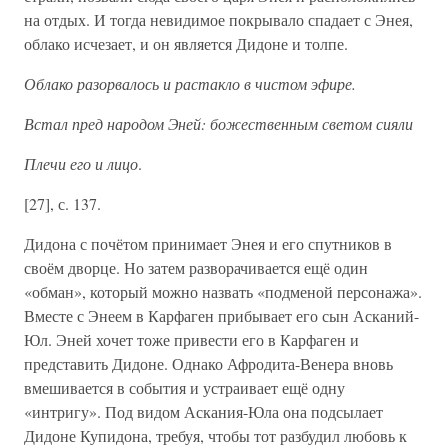
на отдых. И тогда невидимое покрывало спадает с Энея,
облако исчезает, и он является Дидоне и толпе.
Облако разорвалось и растакло в чистом эфире.
Встал пред народом Эней: божественным светом сияли
Плечи его и лицо
.
[27], с. 137.
Дидона с почётом принимает Энея и его спутников в
своём дворце. Но затем разворачивается ещё один
«обман», который можно назвать «подменой персонажа».
Вместе с Энеем в Карфаген прибывает его сын Асканий-
Юл. Эней хочет тоже привести его в Карфаген и
представить Дидоне. Однако Афродита-Венера вновь
вмешивается в события и устраивает ещё одну
«интригу». Под видом Аскания-Юла она подсылает
Дидоне Купидона, требуя, чтобы тот разбудил любовь к