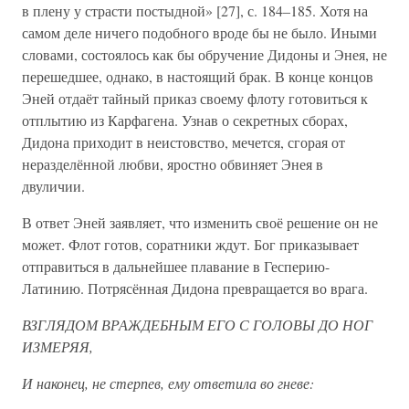
в плену у страсти постыдной» [27], с. 184–185. Хотя на
самом деле ничего подобного вроде бы не было. Иными
словами, состоялось как бы обручение Дидоны и Энея, не
перешедшее, однако, в настоящий брак. В конце концов
Эней отдаёт тайный приказ своему флоту готовиться к
отплытию из Карфагена. Узнав о секретных сборах,
Дидона приходит в неистовство, мечется, сгорая от
неразделённой любви, яростно обвиняет Энея в
двуличии.
В ответ Эней заявляет, что изменить своё решение он не
может. Флот готов, соратники ждут. Бог приказывает
отправиться в дальнейшее плавание в Гесперию-
Латинию. Потрясённая Дидона превращается во врага.
ВЗГЛЯДОМ ВРАЖДЕБНЫМ ЕГО С ГОЛОВЫ ДО НОГ
ИЗМЕРЯЯ,
И наконец, не стерпев, ему ответила во гневе: