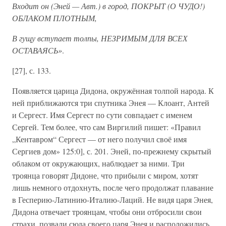
Входит он (Эней — Авт.) в город, ПОКРЫТ (О ЧУДО!)
ОБЛАКОМ ПЛОТНЫМ,
В гущу вступает толпы, НЕЗРИМЫМ ДЛЯ ВСЕХ
ОСТАВАЯСЬ»
.
[27], с. 133.
Появляется царица Дидона, окружённая толпой народа. К
ней приближаются три спутника Энея — Клоант, Антей
и Сергест. Имя Сергест по сути совпадает с именем
Сергей. Тем более, что сам Виргилий пишет: «Правил
„Кентавром“ Сергест — от него получил своё имя
Сергиев дом» 125:0], с. 201. Эней, по-прежнему скрытый
облаком от окружающих, наблюдает за ними. Три
троянца говорят Дидоне, что прибыли с миром, хотят
лишь немного отдохнуть, после чего продолжат плавание
в Гесперию-Латинию-Италию-Лаций. Не видя царя Энея,
Дидона отвечает троянцам, чтобы они отбросили свои
страхи, позвали сюда своего царя Энея и расположились