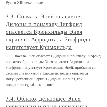
Русь в XIII веке, после
3.3. Сначала Эней опасается
Дидоны и поначалу Зигфрид
опасается Брюнхильды Энея
охраняет Афродита, а Зигфрида
напутствует Кримхильда
3.3. Сначала Эней опасается Дидоны и поначалу Зигфрид
опасается Брюнхильды Энея охраняет Афродита, а
Зигфрида напутствует Кримхильда Эней, прибывая со
своими спутниками в Карфаген, весьма опасается
могущественной царицы Дидоны, не зная, как
повернется судьба, см. выше.
3.4. Облако, делающее Энея
невидимым и плащ-невидимка,