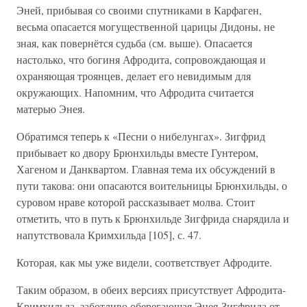
Эней, прибывая со своими спутниками в Карфаген,
весьма опасается могущественной царицы Дидоны, не
зная, как повернётся судьба (см. выше). Опасается
настолько, что богиня Афродита, сопровождающая и
охраняющая троянцев, делает его невидимым для
окружающих. Напомним, что Афродита считается
матерью Энея.
Обратимся теперь к «Песни о нибелунгах». Зигфрид
прибывает ко двору Брюнхильды вместе Гунтером,
Хагеном и Данквартом. Главная тема их обсуждений в
пути такова: они опасаются воительницы Брюнхильды, о
суровом нраве которой рассказывает молва. Стоит
отметить, что в путь к Брюнхильде Зигфрида снарядила и
напутствовала Кримхильда [105], с. 47.
Которая, как мы уже видели, соответствует Афродите.
Таким образом, в обеих версиях присутствует Афродита-
Кримхильда, заботливо оберегающая Энея-Зигфрида от