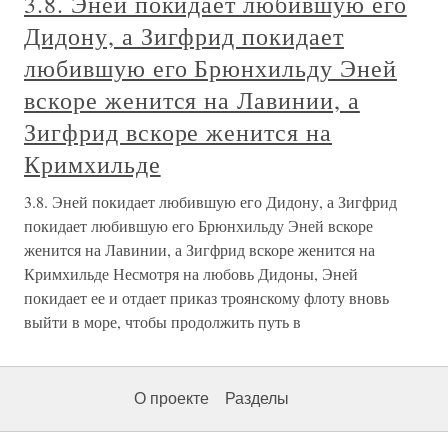
3.8. Эней покидает любившую его
Дидону, а Зигфрид покидает
любившую его Брюнхильду Эней
вскоре женится на Лавинии, а
Зигфрид вскоре женится на
Кримхильде
3.8. Эней покидает любившую его Дидону, а Зигфрид
покидает любившую его Брюнхильду Эней вскоре
женится на Лавинии, а Зигфрид вскоре женится на
Кримхильде Несмотря на любовь Дидоны, Эней
покидает ее и отдает приказ троянскому флоту вновь
выйти в море, чтобы продолжить путь в
О проекте
Разделы