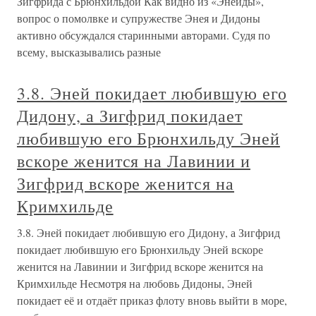
Зигфрида с Брюнхильдой Как видно из «Энеиды»,
вопрос о помолвке и супружестве Энея и Дидоны
активно обсуждался старинными авторами. Судя по
всему, высказывались разные
3.8. Эней покидает любившую его
Дидону, а Зигфрид покидает
любившую его Брюнхильду Эней
вскоре женится на Лавинии и
Зигфрид вскоре женится на
Кримхильде
3.8. Эней покидает любившую его Дидону, а Зигфрид
покидает любившую его Брюнхильду Эней вскоре
женится на Лавинии и Зигфрид вскоре женится на
Кримхильде Несмотря на любовь Дидоны, Эней
покидает её и отдаёт приказ флоту вновь выйти в море,