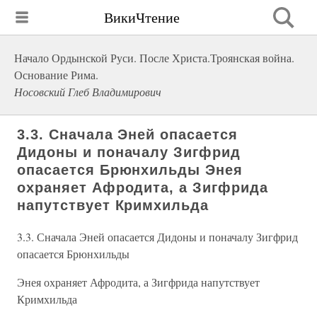
ВикиЧтение
Начало Ордынской Руси. После Христа.Троянская война.
Основание Рима.
Носовский Глеб Владимирович
3.3. Сначала Эней опасается
Дидоны и поначалу Зигфрид
опасается Брюнхильды Энея
охраняет Афродита, а Зигфрида
напутствует Кримхильда
3.3. Сначала Эней опасается Дидоны и поначалу Зигфрид
опасается Брюнхильды
Энея охраняет Афродита, а Зигфрида напутствует
Кримхильда