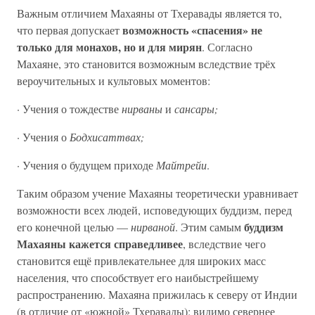
Важным отличием Махаяны от Тхеравады является то,
возможность «спасения» не
что первая допускает
только для монахов, но и для мирян
. Согласно
Махаяне, это становится возможным вследствие трёх
вероучительных и культовых моментов:
· Учения о тождестве
нирваны
и
сансары;
· Учения о
Бодхисаттвах;
· Учения о будущем приходе
Майтрейи
.
Таким образом учение Махаяны теоретически уравнивает
возможности всех людей, исповедующих буддизм, перед
буддизм
его конечной целью —
нирваной
. Этим самым
Махаяны кажется справедливее
, вследствие чего
становится ещё привлекательнее для широких масс
населения, что способствует его наибыстрейшему
распространению. Махаяна прижилась к северу от Индии
(в отличие от «южной» Тхеравады): видимо севернее