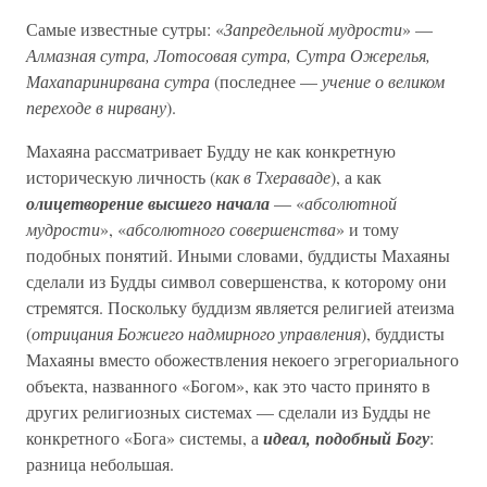
Самые известные сутры: «
Запредельной мудрости
» —
Алмазная сутра, Лотосовая сутра, Сутра Ожерелья,
Махапаринирвана сутра
(последнее —
учение о великом
переходе в нирвану
).
Махаяна рассматривает Будду не как конкретную
историческую личность (
как в Тхераваде
), а как
олицетворение высшего начала
— «
абсолютной
мудрости
», «
абсолютного совершенства
» и тому
подобных понятий. Иными словами, буддисты Махаяны
сделали из Будды символ совершенства, к которому они
стремятся. Поскольку буддизм является религией атеизма
(
отрицания Божиего надмирного управления
), буддисты
Махаяны вместо обожествления некоего эгрегориального
объекта, названного «Богом», как это часто принято в
других религиозных системах — сделали из Будды не
конкретного «Бога» системы, а
идеал, подобный Богу
:
разница небольшая.