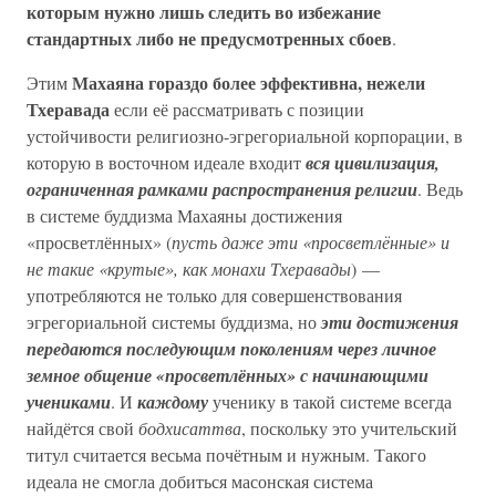
которым нужно лишь следить во избежание
стандартных либо не предусмотренных сбоев
.
Махаяна гораздо более эффективна, нежели
Этим
Тхеравада
если её рассматривать с позиции
устойчивости религиозно-эгрегориальной корпорации, в
которую в восточном идеале входит
вся цивилизация,
ограниченная рамками распространения религии
. Ведь
в системе буддизма Махаяны достижения
«просветлённых» (
пусть даже эти «просветлённые» и
не такие «крутые», как монахи Тхеравады
) —
употребляются не только для совершенствования
эгрегориальной системы буддизма, но
эти достижения
передаются последующим поколениям через личное
земное общение «просветлённых» с начинающими
учениками
. И
каждому
ученику в такой системе всегда
найдётся свой
бодхисаттва
, поскольку это учительский
титул считается весьма почётным и нужным. Такого
идеала не смогла добиться масонская система