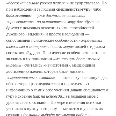
«
бессознательные уровни психики
» не существовало. Но
специалисты-гуру
при наблюдении за людьми
(либо
бодхисаттвы
— уже достигшие состояния
«просветления», но оставшиеся в миру для обучения
других
) с помощью освоенных ими способностей
духовного «видения» и просто наблюдений —
сопоставляли психические особенности «
омрачённых
иллюзиями и материальностью мира
» людей с идеалом
состояния «Будды». Психические особенности, которые
являлись в их понимании «
мешающим достижению
нирваны
» считались «нечистотами», мешающими
достижению идеала, которые были названы
«
омрачённостью сознания
» — поскольку очевидную для
обеих сторон (исследователей и исследуемых)
информацию о самих себе ученики давали специалистам
гуру искренне (
как на исповеди…
) в большей мере с
уровня своего сознания. По мере изменения психики
учеников в нужную сторону — меняется и уровень их
сознания (
сознание выдаёт результат работы