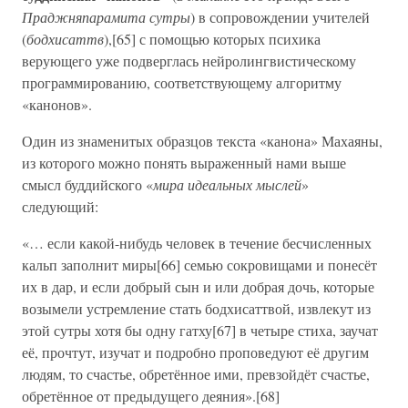
Праджняпарамита сутры
) в сопровождении учителей
(
бодхисаттв
),[65] с помощью которых психика
верующего уже подверглась нейролингвистическому
программированию, соответствующему алгоритму
«канонов».
Один из знаменитых образцов текста «канона» Махаяны,
из которого можно понять выраженный нами выше
смысл буддийского «
мира идеальных мыслей
»
следующий:
«… если какой-нибудь человек в течение бесчисленных
кальп заполнит миры[66] семью сокровищами и понесёт
их в дар, и если добрый сын и или добрая дочь, которые
возымели устремление стать бодхисаттвой, извлекут из
этой сутры хотя бы одну гатху[67] в четыре стиха, заучат
её, прочтут, изучат и подробно проповедуют её другим
людям, то счастье, обретённое ими, превзойдёт счастье,
обретённое от предыдущего деяния».[68]