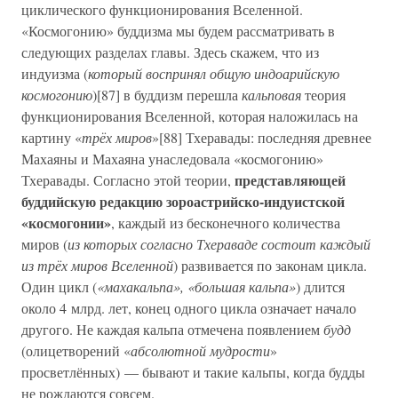
циклического функционирования Вселенной.
«Космогонию» буддизма мы будем рассматривать в
следующих разделах главы. Здесь скажем, что из
индуизма (
который воспринял общую индоарийскую
космогонию
)[87] в буддизм перешла
кальповая
теория
функционирования Вселенной, которая наложилась на
картину «
трёх миров
»[88] Тхеравады: последняя древнее
Махаяны и Махаяна унаследовала «космогонию»
представляющей
Тхеравады. Согласно этой теории,
буддийскую редакцию зороастрийско-индуистской
«космогонии»
, каждый из бесконечного количества
миров (
из которых согласно Тхераваде состоит каждый
из трёх миров Вселенной
) развивается по законам цикла.
Один цикл (
«махакальпа», «большая кальпа»
) длится
около 4 млрд. лет, конец одного цикла означает начало
другого. Не каждая кальпа отмечена появлением
будд
(олицетворений «
абсолютной мудрости
»
просветлённых) — бывают и такие кальпы, когда будды
не рождаются совсем.