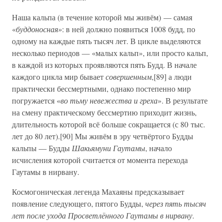
Наша кальпа (в течение которой мы живём) — самая
«
буддоносная»
: в ней должно появиться 1008 будд, по
одному на каждые пять тысяч лет. В цикле выделяются
несколько периодов — «малых кальп», или просто кальп,
в каждой из которых проявляются пять Будд. В начале
каждого цикла мир бывает
совершенным
,[89] а люди
практически бессмертными, однако постепенно мир
погружается «
во тьму невежества и греха
». В результате
на смену практическому бессмертию приходит жизнь,
длительность которой всё больше сокращается (с 80 тыс.
лет до 80 лет).[90] Мы живём в эру четвёртого Будды
кальпы — Будды
Шакьямуни Гаутамы
, начало
исчисления которой считается от момента перехода
Гаутамы в нирвану.
Космогоническая легенда Махаяны предсказывает
появление следующего, пятого Будды,
через пять тысяч
лет после ухода Просветлённого Гаутамы в нирвану
.