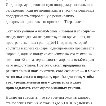
Индии прямую религиозную поддержку социального
разделения люди не принимали, а власти не решились
поддерживать откровенную религиозную
дискриминацию, как это принято в Тхераваде.
Согласно
учению о тождестве нирваны и сансары
—
между последними не существует ни временных, ни
пространственных границ.[69] Индивид, который
крутится в колесе сансары, одновременно пребывает в
нирване, однако ввиду «
омрачённости его сознания
»
иллюзии «
Я
» и материальности мира она остаётся для
предпринять
него недоступной. Поэтому, стоит
решительный шаг, очистить своё сознание — и можно
легко оказаться в нирване, причём для того, чтобы
этот «решительный шаг» сделать, не нужно
прикладывать сверхчрезвычайных усилий.
Нужно ли говорить, что во времена окончательного
становления учения Махаяны (до VI в. н. э.) понятия