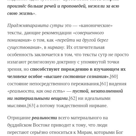
произнёс больше речей и проповедей, нежели за всю
свою жизнь
».
Праджняпарамита сутры
это — «канонические»
тексты, дающие рекомендации «
совершенного
понимания
» о том, как «
перейти на другой берег
существования
», в
нирвану
. Их отличительная
особенность заключается в том, что тексты сутр не просто
излагают религиозную доктрину с упомянутой точки
способствуют порождению в изучающем их
зрения, но
человеке особое «
»
высшее состояние сознания
,[60]
состояние непосредственного переживания,[61] видения
«
реальности, как она есть
» —
пустой, незаполненной
ни материальными вещами
,[62] ни идеальными
мыслями,[63] а потому тождественной нирване.
Отрицание
реальности
всего материального на
буддийском Востоке приводит к тому, что люди
перестают серьёзно относиться к Мирам, которыми Бог