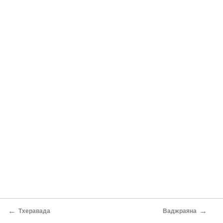
←
→
Тхеравада
Ваджраяна