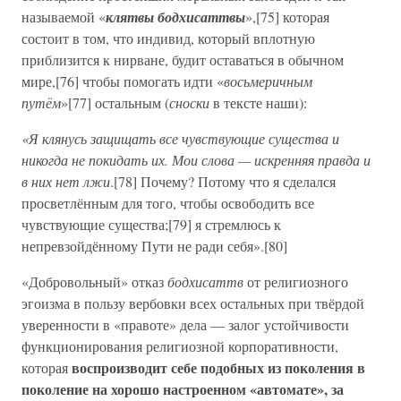
называемой «
клятвы бодхисаттвы
»,[75] которая
состоит в том, что индивид, который вплотную
приблизится к нирване, будит оставаться в обычном
мире,[76] чтобы помогать идти «
восьмеричным
путём
»[77] остальным (
сноски
в тексте наши):
«Я клянусь защищать все чувствующие существа и
никогда не покидать их. Мои слова — искренняя правда и
в них нет лжи
.[78] Почему? Потому что я сделался
просветлённым для того, чтобы освободить все
чувствующие существа;[79] я стремлюсь к
непревзойдённому Пути не ради себя».[80]
«Добровольный» отказ
бодхисаттв
от религиозного
эгоизма в пользу вербовки всех остальных при твёрдой
уверенности в «правоте» дела — залог устойчивости
функционирования религиозной корпоративности,
воспроизводит себе подобных из поколения в
которая
поколение на хорошо настроенном «автомате», за