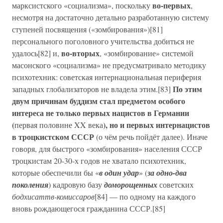
во-первых
марксистского «социализма», поскольку
,
несмотря на достаточно детально разработанную систему
ступеней посвящения («зомбирования»)[81]
персонального поголовного учительства добиться не
во-вторых
удалось[82] и,
, «зомбирование» системой
масонского «социализма» не предусматривало методику
психотехник: советская интернациональная периферия
По этим
западных глобализаторов не владела этим.[83]
двум причинам буддизм стал предметом особого
интереса не только первых нацистов в Германии
(
), но и первых интернацистов
первая половине XX века
в троцкистском СССР
(о чём речь пойдёт далее). Иначе
говоря, для быстрого «зомбирования» населения СССР
троцкистам 20-30-х годов не хватало психотехник,
которые обеспечили бы «
в один удар
» (
за одно-два
поколения
) кадровую базу
доморощенных
советских
бодхисаттв-комиссаров
[84] — по одному на каждого
вновь рождающегося гражданина СССР.[85]