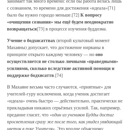
занимает так много времени: если бы работа велась лишь
с сознанием, то времени для достижения «идеала»[71]
К вопросу
было бы нужно гораздо меньше.[72]
«очищения сознания» мы ещё будем неоднократно
возвращаться
[73] в процессе изучения буддизма.
Учение о бодхисаттвах
(второй культовый момент
Махаяны) допускает, что достижение нирваны в
оно
принципе открыто каждому человеку — но
осуществляется не столько личными «праведными»
усилиями, сколько вследствие активной помощи и
поддержке бодхисаттв
.[74]
В Махаяне весьма часто случаются, «приятные» для
учителей-гуру исключения, когда ученик достигает
«идеала» очень быстро — действительно, практически не
прикладывая никаких серьёзных усилий. Так, например,
предание гласит, что «
один из учеников Будды достиг
просветления сразу же после того, как увидел увядающий
цветок в руке Учителя
». Это вполне объяснимо: