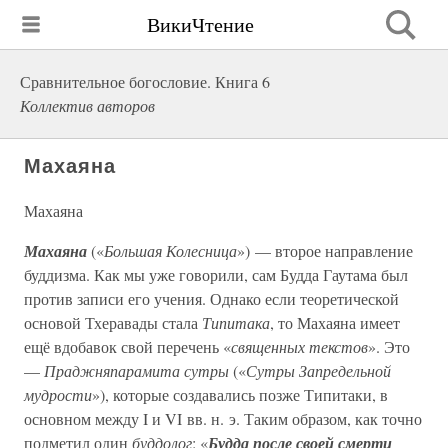
ВикиЧтение
Сравнительное богословие. Книга 6
Коллектив авторов
Махаяна
Махаяна
Махаяна
(«
Большая Колесница
») — второе направление
буддизма. Как мы уже говорили, сам Будда Гаутама был
против записи его учения. Однако если теоретической
основой Тхеравады стала
Типитака
, то Махаяна имеет
ещё вдобавок свой перечень «
священных текстов
». Это
—
Праджняпарамита сутры
(«
Сутры Запредельной
мудрости
»), которые создавались позже Типитаки, в
основном между I и VI вв. н. э. Таким образом, как точно
подметил один
буддолог
: «
Будда после своей смерти