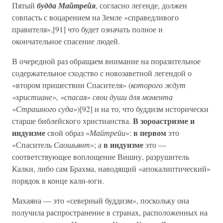
Пятый
будда Майтрейя
, согласно легенде, должен
совпасть с воцарением на Земле «справедливого
правителя»,[91] что будет означать полное и
окончательное спасение людей.
В очередной раз обращаем внимание на поразительное
содержательное сходство с новозаветной легендой о
«втором пришествии Спасителя» (
которого ждут
«христиане», «спасая» свои души для момента
«Страшного суда»
)[92] и на то, что буддизм исторически
В зороастризме и
старше библейского христианства.
индуизме
в первом
свой образ «
Майтрейи
»:
это
в индуизме
«Спаситель
Саошьянт
»; а
это —
соответствующее воплощение Вишну, разрушитель
Калки, либо сам Брахма, наводящий «апокалиптический»
порядок в конце кали-юги.
Махаяна — это «северный буддизм», поскольку она
получила распространение в странах, расположенных на