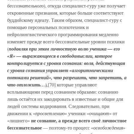
бессознательного
), откуда специалист-гуру уже получает
откровенные признания, которые больше соответствуют
буддийскому идеалу. Таким образом, специалист-гуру с
помощью персональных психотехник и
нейролингвистического программирования медленно
изменяет прежде всего бессознательные уровни психики
(
подавляя при этом личностную волю ученика — его
«Я» — выражающееся в свободомыслии, которое
контролируется с уровня сознания: воля, действующая
с уровня сознания управляет «алгоритмическими
потоками решений», что разрешить, что запретить, а
что отложить…),
[70] которые управляют
всплывающими перед сознанием образами: сознанию
лишь остаётся их закодировать в известные и общие для
людей системы кодирования. Следовательно, при
движении к «
просветлению
» ученики «
очищают
» от
не сознание, а прежде всего своё личностное
«лишнего»
бессознательное
— поэтому-то процесс «
освобождения
»