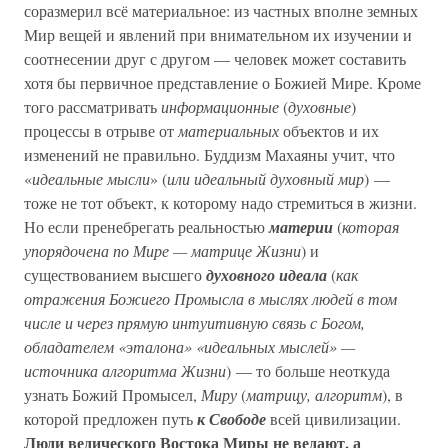
соразмерил всё материальное: из частных вполне земных
Мир вещей и явлений при внимательном их изучении и
соотнесении друг с другом — человек может составить
хотя бы первичное представление о Божией Мире. Кроме
того рассматривать
информационные
(
духовные
)
процессы в отрыве от
материальных
объектов и их
изменений не правильно. Буддизм Махаяны учит, что
«
идеальные мысли
» (
или идеальный духовный мир
) —
тоже не тот объект, к которому надо стремиться в жизни.
Но если пренебрегать реальностью
материи
(
которая
упорядочена по Мире — матрице Жизни
) и
существованием высшего
духовного идеала
(
как
отражения Божиего Промысла в мыслях людей в том
числе и через прямую интуитивную связь с Богом,
обладателем «эталона» «идеальных мыслей» —
источника алгоритма Жизни
) — то больше неоткуда
узнать Божий Промысел,
Миру
(
матрицу, алгоритм
), в
которой предложен путь
к Свободе
всей цивилизации.
Люди ведического Востока Миры не ведают, а