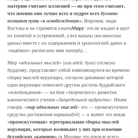
материю считают иллюзией — но при этом считают,
что именно они лучше всех и мудрее всех
духовно
.
познают путь «к освобождению»
Впрочем, люди
Миру
Востока и не стремятся узнать
: это не входит в круг
их понятий и устремлений, а все
кальпы
(
космические
циклы
) вместе с их содержанием и хронологией давно и
«надёжно» расписаны ими наперёд…
Мир «
идеальных мыслей
» (
или идей, духа
) согласно
буддизму, представляет собой изменяющуюся во времени
сборку мыслей верующих, согласно динамике которой
одни верующие помогают другим достичь буддийского
«освобождения» — на базе «творческого» развития
канонического учения «
Запредельной мудрости
». Иначе
говоря, «
мир идеальных мыслей
» это — промежуточное
средство достижения
нирваны
[64] — а значит это некая
«промежуточная» эгрегориальная сборка мыслей
верующих, которые возникают у них при освоении
буддийских «канонов»
(в
Махаяне
это прежде всего