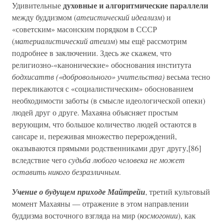
духовные и алгоритмические параллели
Удивительные
между буддизмом (
атеистический идеализм
) и
«советским» масонским порядком в СССР
(
материалистический атеизм
) мы ещё рассмотрим
подробнее в заключении. Здесь же скажем, что
религиозно-«канонические» обоснования института
бодхисаттв («добровольного» учительства)
весьма тесно
перекликаются с «социалистическим» обоснованием
необходимости заботы (в смысле идеологической опеки)
людей друг о друге. Махаяна объясняет простым
верующим, что большое количество людей остаются в
сансаре и, переживая множество перерождений,
оказываются прямыми родственниками друг другу,[86]
вследствие чего
судьба любого человека не может
оставить никого безразличным
.
Учение о будущем приходе Майтрейи
, третий культовый
момент Махаяны — отражение в этом направлении
буддизма восточного взгляда на мир (
космогонии
), как