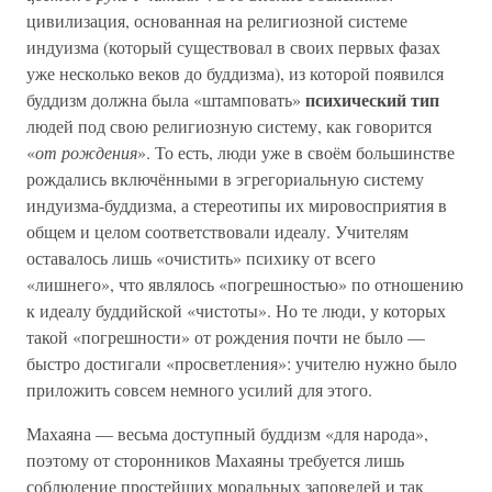
цивилизация, основанная на религиозной системе
индуизма (который существовал в своих первых фазах
уже несколько веков до буддизма), из которой появился
психический тип
буддизм должна была «штамповать»
людей под свою религиозную систему, как говорится
«
от рождения
». То есть, люди уже в своём большинстве
рождались включёнными в эгрегориальную систему
индуизма-буддизма, а стереотипы их мировосприятия в
общем и целом соответствовали идеалу. Учителям
оставалось лишь «очистить» психику от всего
«лишнего», что являлось «погрешностью» по отношению
к идеалу буддийской «чистоты». Но те люди, у которых
такой «погрешности» от рождения почти не было —
быстро достигали «просветления»: учителю нужно было
приложить совсем немного усилий для этого.
Махаяна — весьма доступный буддизм «для народа»,
поэтому от сторонников Махаяны требуется лишь
соблюдение простейших моральных заповедей и так