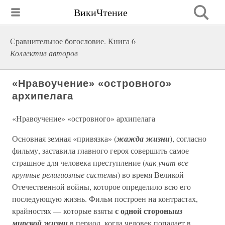
ВикиЧтение
Сравнительное богословие. Книга 6
Коллектив авторов
«Нравоучение» «островного»
архипелага
«Нравоучение» «островного» архипелага
Основная земная «привязка» (
жажда жизни
), согласно
фильму, заставила главного героя совершить самое
страшное для человека преступление (
как учат все
крупные религиозные системы
) во время Великой
Отечественной войны, которое определило всю его
последующую жизнь. Фильм построен на контрастах,
с одной стороны
крайностях — которые взяты
из
мирской жизни
в период, когда человек попадает в