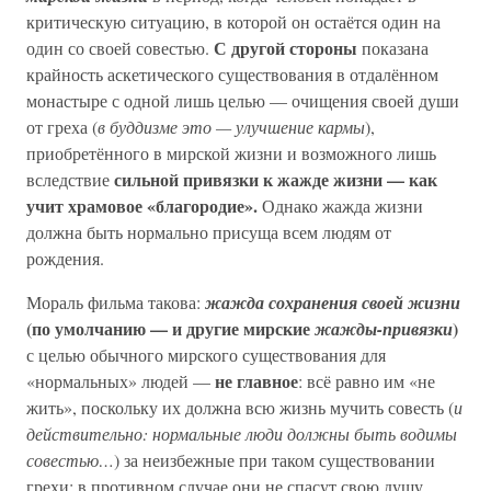
критическую ситуацию, в которой он остаётся один на
С другой стороны
один со своей совестью.
показана
крайность аскетического существования в отдалённом
монастыре с одной лишь целью — очищения своей души
от греха (
в буддизме это — улучшение кармы
),
приобретённого в мирской жизни и возможного лишь
сильной привязки к жажде жизни — как
вследствие
учит храмовое «благородие».
Однако жажда жизни
должна быть нормально присуща всем людям от
рождения.
Мораль фильма такова:
жажда сохранения своей жизни
(по умолчанию — и другие мирские
)
жажды-привязки
с целью обычного мирского существования для
не главное
«нормальных» людей —
: всё равно им «не
жить», поскольку их должна всю жизнь мучить совесть (
и
действительно: нормальные люди должны быть водимы
совестью…
) за неизбежные при таком существовании
грехи; в противном случае они не спасут свою душу.