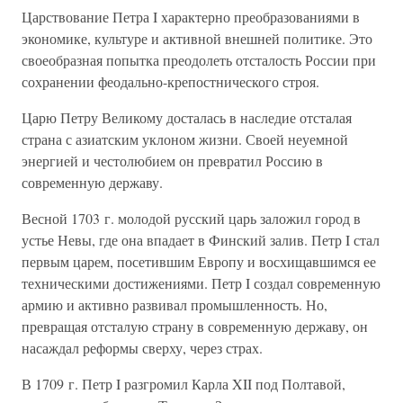
Царствование Петра I характерно преобразованиями в
экономике, культуре и активной внешней политике. Это
своеобразная попытка преодолеть отсталость России при
сохранении феодально-крепостнического строя.
Царю Петру Великому досталась в наследие отсталая
страна с азиатским уклоном жизни. Своей неуемной
энергией и честолюбием он превратил Россию в
современную державу.
Весной 1703 г. молодой русский царь заложил город в
устье Невы, где она впадает в Финский залив. Петр I стал
первым царем, посетившим Европу и восхищавшимся ее
техническими достижениями. Петр I создал современную
армию и активно развивал промышленность. Но,
превращая отсталую страну в современную державу, он
насаждал реформы сверху, через страх.
В 1709 г. Петр I разгромил Карла XII под Полтавой,