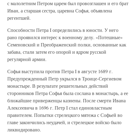
с малолетним Петром царем был провозглашен и его брат
Иван, а старшая сестра, царевна Софья, объявлена
регентшей.
Способности Петра I определились в юности. У него
рано проявился интерес к военному делу. «Потешные»
Семеновский и Преображенский полки, основанные как
забава, стали затем его опорой и ядром русской
регулярной армии.
Софья выступила против Петра I в августе 1689 г.
Предупрежденный Петр укрылся в Троице-Сергиевом
монастыре. В результате решительных действий
сторонников Петра Софья была сослана в монастырь, а ее
ближайшие приверженцы казнены. После смерти Ивана
Алексеевича в 1696 г. Петр I стал единовластным
правителем. Попытки стрелецкого мятежа с Софьей во
главе закончились неудачей, и стрелецкое войско было
ликвидировано.