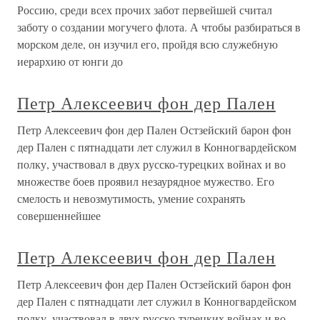
Россию, среди всех прочих забот первейшей считал
заботу о создании могучего флота. А чтобы разбираться в
морском деле, он изучил его, пройдя всю служебную
иерархию от юнги до
Петр Алексеевич фон дер Пален
Петр Алексеевич фон дер Пален Остзейский барон фон
дер Пален с пятнадцати лет служил в Конногвардейском
полку, участвовал в двух русско-турецких войнах и во
множестве боев проявил незаурядное мужество. Его
смелость и невозмутимость, умение сохранять
совершеннейшее
Петр Алексеевич фон дер Пален
Петр Алексеевич фон дер Пален Остзейский барон фон
дер Пален с пятнадцати лет служил в Конногвардейском
полку, участвовал в двух русско-турецких войнах и во