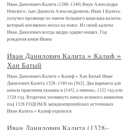
Иван Данилович Калита (1288–1340) Внук Александра
Невского, сын Даниила Александровича, Иван I Калита,
получил прозвище по имени большого кошелька-калиты,
который неизменно носил на поясе. Из своей калиты
Иван Данилович всегда щедро одарял нищих. Год
рождения князя Ивана
Иван Данилович Калита = Калиф =
Хан Батый
Иван Данилович Калита = Калиф = Хан Батый Иван
Данилович Калита 1328–1340 по [362]. Два варианта для
начала правления указаны в [145], а именно, 1322 год или
1328 год. Вторично упомянуто начало великого княжения
под 1328 ГОДОМ.В западноевропейских источниках
Иван Калита = Калиф отразился
Иван Данилович Калита (1328–