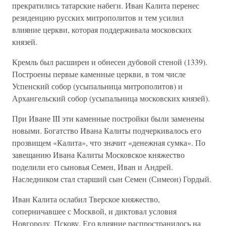
прекратились татарские набеги. Иван Калита перенес
резиденцию русских митрополитов и тем усилил
влияние церкви, которая поддерживала московских
князей.
Кремль был расширен и обнесен дубовой стеной (1339).
Построены первые каменные церкви, в том числе
Успенский собор (усыпальница митрополитов) и
Архангельский собор (усыпальница московских князей).
При Иване III эти каменные постройки были заменены
новыми. Богатство Ивана Калиты подчеркивалось его
прозвищем «Калита», что значит «денежная сумка». По
завещанию Ивана Калиты Московское княжество
поделили его сыновья Семен, Иван и Андрей.
Наследником стал старший сын Семен (Симеон) Гордый.
Иван Калита ослабил Тверское княжество,
соперничавшее с Москвой, и диктовал условия
Новгороду, Пскову. Его влияние распространилось на