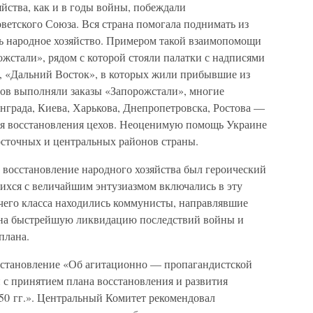
яйства, как и в годы войны, побеждали
ветского Союза. Вся страна помогала поднимать из
ть народное хозяйство. Примером такой взаимопомощи
жстали», рядом с которой стояли палатки с надписями
», «Дальний Восток», в которых жили прибывшие из
одов выполняли заказы «Запорожстали», многие
града, Киева, Харькова, Днепропетровска, Ростова —
я восстановления цехов. Неоценимую помощь Украине
сточных и центральных районов страны.
 восстановление народного хозяйства был героический
ихся с величайшим энтузиазмом включались в эту
очего класса находились коммунисты, направлявшие
 на быстрейшую ликвидацию последствий войны и
плана.
остановление «Об агитационно — пропагандистской
 с принятием плана восстановления и развития
50 гг.». Центральный Комитет рекомендовал