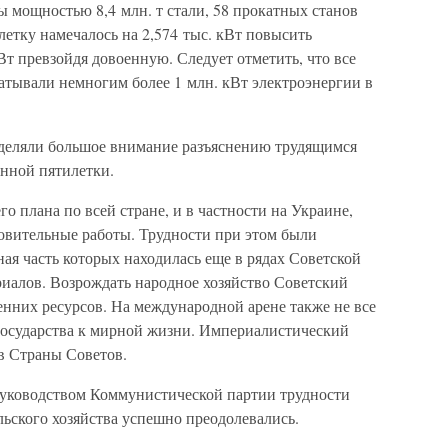
ты мощностью 8,4 млн. т стали, 58 прокатных станов
летку намечалось на 2,574 тыс. кВт повысить
Вт превзойдя довоенную. Следует отметить, что все
атывали немногим более 1 млн. кВт электроэнергии в
деляли большое внимание разъяснению трудящимся
нной пятилетки.
о плана по всей стране, и в частности на Украине,
овительные работы. Трудности при этом были
ная часть которых находилась еще в рядах Советской
риалов. Возрождать народное хозяйство Советский
енних ресурсов. На международной арене также не все
государства к мирной жизни. Империалистический
в Страны Советов.
руководством Коммунистической партии трудности
ьского хозяйства успешно преодолевались.