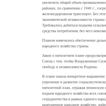
увеличить общий объем промышленной
районах, по сравнению с 1940 г., со
железнодорожном транспорте. Без это
экономической независимости страны и
Требовалось добиться подъема сельск
средства потребления, без чего невоз
Планом намечалось обеспечение дальне
народного хозяйства страны.
Закон о пятилетием плане предусматр
Союза с тем, чтобы Вооруженные Силы
свободу и независимость Родины.
В плане нашла конкретное выражение 
упрочение и развитие социалистическо
пятилетний план, отражая ленинскую
подъем народного хозяйства всех союз
сотрудничества в рамках единого наро
разрушенное народное хозяйство, доби