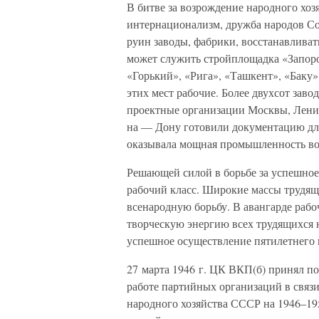
В битве за возрождение народного хоз
интернационализм, дружба народов Со
руин заводы, фабрики, восстанавлива
может служить стройплощадка «Запоро
«Горький», «Рига», «Ташкент», «Баку
этих мест рабочие. Более двухсот зав
проектные организации Москвы, Ленин
на — Дону готовили документацию дл
оказывала мощная промышленность во
Решающей силой в борьбе за успешное
рабочий класс. Широкие массы трудящ
всенародную борьбу. В авангарде раб
творческую энергию всех трудящихся
успешное осуществление пятилетнего 
27 марта 1946 г. ЦК ВКП(б) принял п
работе партийных организаций в связи
народного хозяйства СССР на 1946–19