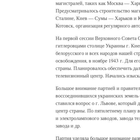
магистралей, таких как Москва — Хар
Предусматривалось строительство ма
Сталине, Киев — Сумы — Харьков и 
Котовск, организация регулярного авт
На первой сессии Верховного Совета 
гитлеровцами столице Украины г. Киев
белорусского и всех народов нашей ст
освобождения, в ноябре 1943 г. Для е
страны. Планировалось обеспечить дал
телевизионный центр. Начались изыска
Большое внимание партией и правител
воссоединившихся украинских земель
ставился вопрос о г. Львове, которы
центр страны. По пятилетнему плану в
и электролампового заводов, завода т
завода и др.
Партия уделяла большое внимание ра