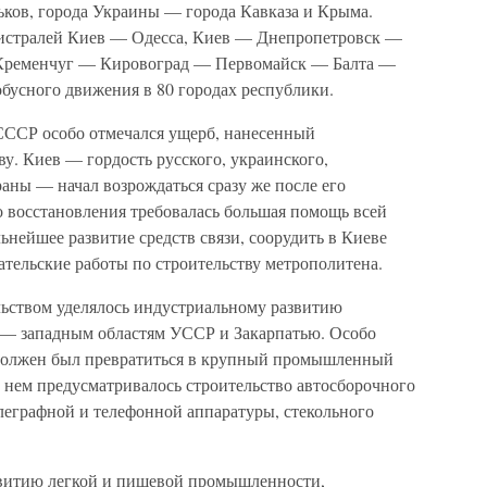
ьков, города Украины — города Кавказа и Крыма.
гистралей Киев — Одесса, Киев — Днепропетровск —
Кременчуг — Кировоград — Первомайск — Балта —
обусного движения в 80 городах республики.
СССР особо отмечался ущерб, нанесенный
у. Киев — гордость русского, украинского,
раны — начал возрождаться сразу же после его
го восстановления требовалась большая помощь всей
ьнейшее развитие средств связи, соорудить в Киеве
тельские работы по строительству метрополитена.
ьством уделялось индустриальному развитию
 — западным областям УССР и Закарпатью. Особо
й должен был превратиться в крупный промышленный
 нем предусматривалось строительство автосборочного
елеграфной и телефонной аппаратуры, стекольного
звитию легкой и пищевой промышленности,