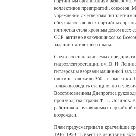
партийным организациям развернуть 
коллективов предприятий, совхозов, 
учреждений с четвертым пятилетним 
обсуждалось во всех партийных органи
пятилетка стала кровным делом всех с
ССР, активно включившихся во Всесо
заданий пятилетнего плана.
Среди восстанавливаемых предприятий
гидроэлектростанции им. В. И. Ленин
гитлеровцы взорвали машинный зал, ш
плотины заложили 360 т взрывчатки. П
только возродить станцию, но и увели
Восстановлением Днепрогэса руковод
производства страны Ф. Г. Логинов. 
работников, руководимых партийной о
возрожден.
План предусматривал в кратчайшие ср
1946–1950 гг. ввести в действие шахт