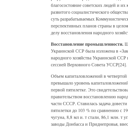
благосостояние советских людей и их 
развитого социалистического общества
суть разрабатываемых Коммунистичес
перспективных планов страны в целом
делу восстановления народного хозяй
Восстановление промышленности.
Ши
Украинской ССР была изложена в «Зак
народного хозяйства Украинской ССР н
сессией Верховного Совета УССР[24].
Объем капиталовложений в четвертой п
превышало уровень капиталовложений 
первой пятилетке. Это свидетельство
правительством восстановлению народ
части СССР. Ставилась задача довест
пятилетки до 103 % по сравнению с 194
чугуна, 8,8 мл и. т стали, 86,1 млн. т
заводы Донбасса и Приднепровья, вве