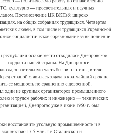
массово — политическую работу по ознакомлению
МТС, культурно — просветительных и научных
планом. Постановление ЦК ВКП(б) широко
зациях, на общих собраниях трудящихся. Четвертая
оветских людей, в том числе и трудящихся Украинской
юзное социалистическое соревнование за выполнение
 республики особое место отводилось Днепровской
а — гордости нашей страны. На Днепрогэсе
люзы, значительную часть быков плотины, в тело
еред страной ставилась задача в кратчайший срок не
чить ее мощность по сравнению с довоенной.
ил один из крупных организаторов промышленного
Волею и трудом рабочих и инженерно — технических
рганизацией, Днепрогэс уже в июне 1950 г. был
оки восстановить угольную промышленность и в
ы мощностью 17,5 млн. т в Сталинской и