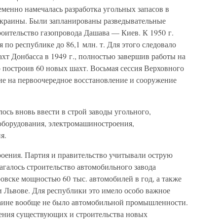
менно намечалась разработка угольных запасов в
Украины. Были запланированы разведывательные
роительство газопровода Дашава — Киев. К 1950 г.
по республике до 86,1 млн. т. Для этого следовало
хт Донбасса в 1949 г., полностью завершив работы на
 построив 60 новых шахт. Восьмая сессия Верховного
е на первоочередное восстановление и сооружение
сь вновь ввести в строй заводы угольного,
 оборудования, электромашиностроения,
я.
оения. Партия и правительство учитывали острую
агалось строительство автомобильного завода
овске мощностью 60 тыс. автомобилей в год, а также
и Львове. Для республики это имело особо важное
раине вообще не было автомобильной промышленности.
ения существующих и строительства новых