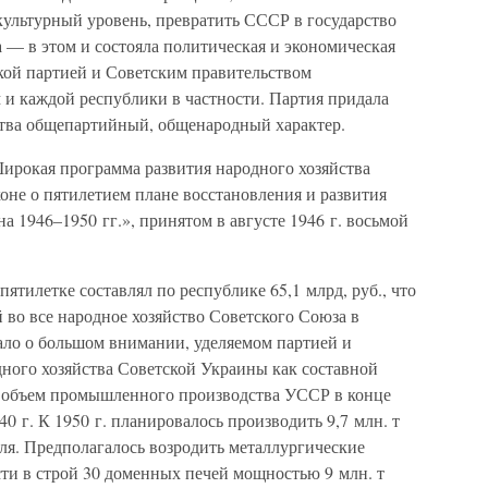
культурный уровень, превратить СССР в государство
 — в этом и состояла политическая и экономическая
кой партией и Советским правительством
 и каждой республики в частности. Партия придала
ства общепартийный, общенародный характер.
рокая программа развития народного хозяйства
оне о пятилетием плане восстановления и развития
а 1946–1950 гг.», принятом в августе 1946 г. восьмой
ятилетке составлял по республике 65,1 млрд, руб., что
во все народное хозяйство Советского Союза в
вало о большом внимании, уделяемом партией и
ного хозяйства Советской Украины как составной
и объем промышленного производства УССР в конце
0 г. К 1950 г. планировалось производить 9,7 млн. т
 угля. Предполагалось возродить металлургические
сти в строй 30 доменных печей мощностью 9 млн. т