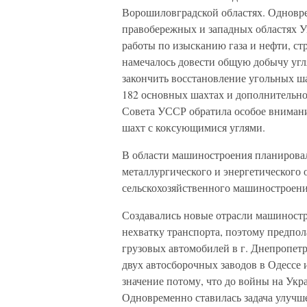
Ворошиловградской областях. Одновре
правобережных и западных областях 
работы по изысканию газа и нефти, ст
намечалось довести общую добычу угля 
закончить восстановление угольных ша
182 основных шахтах и дополнительно
Совета УССР обратила особое внимани
шахт с коксующимися углями.
В области машиностроения планировало
металлургического и энергетического
сельскохозяйственного машиностроени
Создавались новые отрасли машиностр
нехватку транспорта, поэтому предпол
грузовых автомобилей в г. Днепропетр
двух автосборочных заводов в Одессе 
значение потому, что до войны на Ук
Одновременно ставилась задача улучш