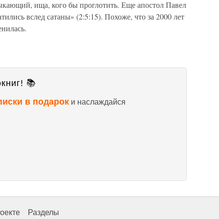
 рыкающий, ища, кого бы проглотить. Еще апостол Павел
лись вслед сатаны» (2:5:15). Похоже, что за 2000 лет
енилась.
книг! 📚
писки в подарок
и наслаждайся
оекте
Разделы