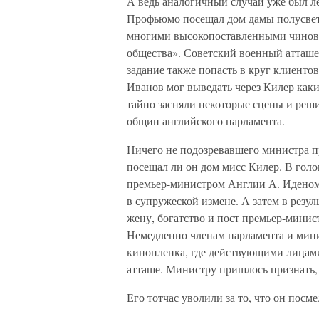
А ведь аналогичный случай уже был ле
Профьюмо посещал дом дамы полусвета
многими высокопоставленными чинов
общества». Советский военный атташе
задание также попасть в круг клиенто
Иванов мог выведать через Килер как
тайно засняли некоторые сцены и реш
общин английского парламента.
Ничего не подозревавшего министра пр
посещал ли он дом мисс Килер. В гол
премьер-министром Англии А. Иденом, 
в супружеской измене. А затем в резул
жену, богатство и пост премьер-минис
Немедленно членам парламента и мин
кинопленка, где действующими лицами
атташе. Министру пришлось признать, 
Его тотчас уволили за то, что он посм