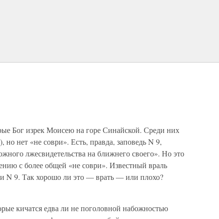
рые Бог изрек Моисею на горе Синайской. Среди них
, но нет «не соври». Есть, правда, заповедь N 9,
ложного лжесвидетельства на ближнего своего». Но это
ению с более общей «не соври». Известный враль
и N 9. Так хорошо ли это — врать — или плохо?
торые кичатся едва ли не поголовной набожностью