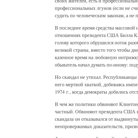
своих жителей, есть и профессиональ
профессиональных лгунов (если не счи
судить по человеческим законам, а не 
В последнее время средства массовой
отношениях президента США Билла Кл
голову которого обрушился поток разо
великой страны, вместо того чтобы дне
казенное время на любовную интрижку?
обыватель начал думать по-иному: поду
Но скандал не утихал. Республиканц
него мертвой хваткой, добиваясь импи
1974 г., когда демократы добились от
В чем же политики обвиняют Клинтона
частный. Обвиняют президента США в 
скандала он отказывался от выдвинуты
неопровержимых доказательств, призна