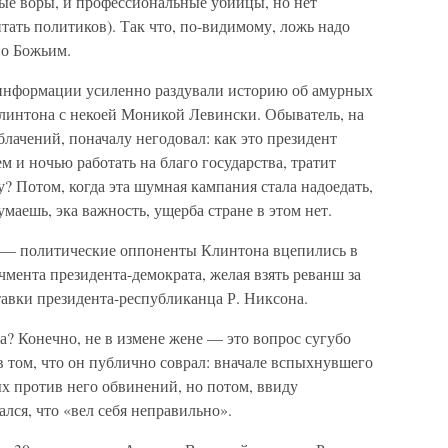
ные воры, и профессиональные убийцы, но нет
тать политиков). Так что, по-видимому, ложь надо
по Божьим.
 информации усиленно раздували историю об амурных
интона с некоей Моникой Левински. Обыватель, на
блачений, поначалу негодовал: как это президент
м и ночью работать на благо государства, тратит
 Потом, когда эта шумная кампания стала надоедать,
маешь, эка важность, ущерба стране в этом нет.
ы — политические оппоненты Клинтона вцепились в
чмента президента-демократа, желая взять реванш за
ставки президента-республиканца Р. Никсона.
? Конечно, не в измене жене — это вопрос сугубо
том, что он публично соврал: вначале вспыхнувшего
х против него обвинений, но потом, ввиду
лся, что «вел себя неправильно».