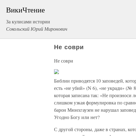
ВикиЧтение
За кулисами истории
Сокольский Юрий Миронович
Не соври
Не соври
Библии приводятся 10 заповедей, кото
есть «не убий» (N 6), «не укради» (№ 8)
которая записана так: «Не произноси 
слишком узкая формулировка по сравн
барон Мюнхгаузен не нарушал заповед
Угодно Богу или нет?
С другой стороны, даже в странах, ко