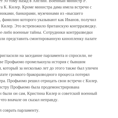
т 30 тому назад в Англии. Военный министр Р.
 К. Килер. Кроме министра дама имела встречи с
никами, банкирами, мужчинами из «высшего
, фамилию которого указывают как Иванов, получил
в Килер. Это встревожило британскую контрразведку.
ие-либо военные тайны. Сотрудники контрразведки
или представить смонтированную кинопленку палате
игласили на заседание парламента и спросили, не
ове Профьюмо промелькнула история с бывшим
который за несколько лет до этого также был уличен
ьтате громкого бракоразводного процесса потерял
тра. Профьюмо решил отрицать свои встречи с Килер.
истру Профьюмо была продемонстрирована
 были он сам, Кристина Килер и советский военный
что вначале он сказал неправду.
ел соврать парламенту.