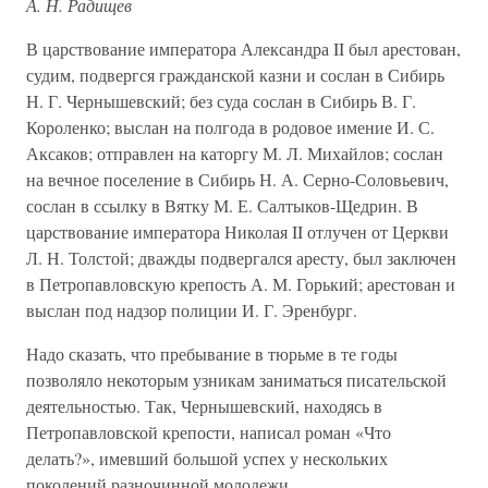
А. Н. Радищев
В царствование императора Александра II был арестован,
судим, подвергся гражданской казни и сослан в Сибирь
Н. Г. Чернышевский; без суда сослан в Сибирь В. Г.
Короленко; выслан на полгода в родовое имение И. С.
Аксаков; отправлен на каторгу М. Л. Михайлов; сослан
на вечное поселение в Сибирь Н. А. Серно-Соловьевич,
сослан в ссылку в Вятку М. Е. Салтыков-Щедрин. В
царствование императора Николая II отлучен от Церкви
Л. Н. Толстой; дважды подвергался аресту, был заключен
в Петропавловскую крепость А. М. Горький; арестован и
выслан под надзор полиции И. Г. Эренбург.
Надо сказать, что пребывание в тюрьме в те годы
позволяло некоторым узникам заниматься писательской
деятельностью. Так, Чернышевский, находясь в
Петропавловской крепости, написал роман «Что
делать?», имевший большой успех у нескольких
поколений разночинной молодежи.