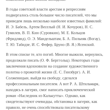
В годы советской власти арестам и репрессиям
подвергалось столь большое число писателей, что мы
приведем лишь несколько наиболее известных фамилий:
И. Э. Бабель, Артем Веселый (Н. И. Кочуров), Н. С.
Гумилев, В. П. Кин (Суровкин), М. Е. Кольцов
(Фридлянд), О. Э. Мандельштам, Б. А. Пильняк (Вогау),
Т. Ю. Табидзе, И. С. Фефер, Бруно (В. Я.) Ясенский.
В этом списке те, кто погиб. Многие выжили, вернулись,
продолжали писать (О. Ф. Берггольц). Некоторых годы
заключения вдохновили на создание художественного
полотна о прожитой жизни (Е. С. Гинзбург). А. И.
Солженицын, выйдя на свободу, сделался
профессиональным писателем. А вот Р. А. Штильмарк,
находясь в лагерях, смог написать приключенческий
роман «Наследник из Калькутты». Однако, как
свидетельствуют очевидцы, обстановка в лагерях, как
правило, не очень способствовала писательскому