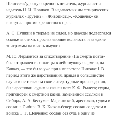
Шлиссельбургскую крепость писатель, журналист и
издатель Н. И. Новиков. В издаваемых им сатирических
журналах «Трутень», «Живописец», «Кошелек» он
выступал против крепостного права.
А. С. Пушкин в тюрьме не сидел, но дважды подвергался
ссылке за стихи, прославляющие вольность, и за едкие
эпиграммы на власть имущих.
М. Ю. Лермонтов за стихотворение «На смерть поэта»
был отправлен из столицы в действующую армию, на
Кавказ, — это было уже при императоре Николае I. В
период этого же царствования, правда в большинстве
случаев не только за свои литературные произведения,
был арестован, судим и казнен поэт К. Ф. Рылеев; судим,
приговорен к смертной казни, замененной ссылкой в
Сибирь, А. А. Бестужев-Марлинский; арестован, судим и
сослан в Сибирь В. К. Кюхельбекер; сослан солдатом в
войска Т. Г. Шевченко; сослан без суда в одну из