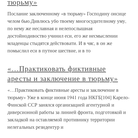
тюрьму»
Послание заключенному «в тюрьму» Господину онсице
челом бью.Дивлюсь убо твоему многосудителному уму,
по нему же неславная и нелепослышная
достойнодивоство учинил еси, его же несмыслении
младенцы стыдятся действовати. И в чяс, в он же
помыслил еси в путное шествие, и в то
«…Практиковать фиктивные
аресты и заключение в тюрьму»
«…Практиковать фиктивные аресты и заключение в
тюрьму» Уже в конце июня 1941 года НКГБ[104] Карело-
Финской ССР занялся организацией агентурной и
диверсионной работы за линией фронта, подготовкой и
закладкой на оставляемой противнику территории
нелегальных резидентур и