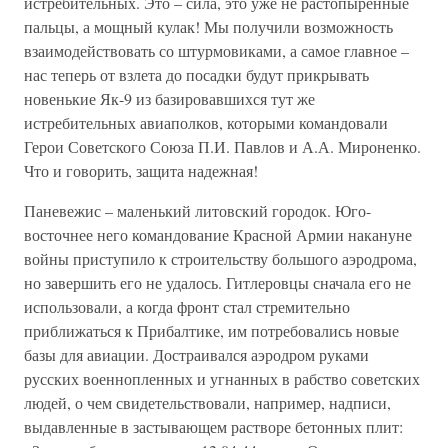
истребительных. Это – сила, это уже не растопыренные
пальцы, а мощный кулак! Мы получили возможность
взаимодействовать со штурмовиками, а самое главное –
нас теперь от взлета до посадки будут прикрывать
новенькие Як-9 из базировавшихся тут же
истребительных авиаполков, которыми командовали
Герои Советского Союза П.И. Павлов и А.А. Мироненко.
Что и говорить, защита надежная!
Паневежис – маленький литовский городок. Юго-
восточнее него командование Красной Армии накануне
войны приступило к строительству большого аэродрома,
но завершить его не удалось. Гитлеровцы сначала его не
использовали, а когда фронт стал стремительно
приближаться к Прибалтике, им потребовались новые
базы для авиации. Достраивался аэродром руками
русских военнопленных и угнанных в рабство советских
людей, о чем свидетельствовали, например, надписи,
выдавленные в застывающем растворе бетонных плит: