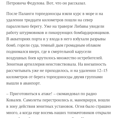
Петровича Федулова. Вот, что он рассказал.
После Паланги торпедоносцы взяли курс в море и на
удалении тридцати километров пошли на север
параллельно берегу. Уже на траверзе Либавы увидели
работу штурмовиков и пикирующих бомбардировщиков.
В акваториях порта и у входа в него взбухали разрывы
бомб, горели суда, темный дым громадным облаком
поднимался вверх, где в смертельной карусели
воздушных боев крутилось множество истребителей.
Зенитная артиллерия неистовствовала. На внезапность
рассчитывать уже не приходилось, и на удалении 12–15
километров от берега торпедоносцы двумя группами
вышли в аванпорт.
– Приготовиться к атаке! – скомандовал по радио
Ковалев. Самолеты перестроились и, маневрируя, вошли
в зону действия зенитных установок. Огня было страшно
много, а когда еще восемь наших топмачтовиков открыли