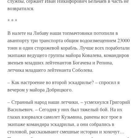
службы, сержант Иван Никифорович Бельчаев в часть не
возвратился.
* * *
В налете на Либаву наши топмачтовики потопили в
аванпорту три транспорта общим водоизмещением 23000
тонн и один сторожевой корабль. Лучше всех поработали
экипажи ведущего группы майора Ковалева, командиров
звеньев младших лейтенантов Богачева и Репина,
летчика младшего лейтенанта Соболева.
– Как настроение во второй эскадрилье? – спросил я
вечером у майора Добрицкого.
– Странный народ наши летчики, – усмехнулся Григорий
Васильевич. – Сегодня у них был тяжелый бой. На их
глазах взорвался самолет Кузьмина, ранены все трое в
экипаже командира эскадрильи, а они собрались в
столовой, рассказывают смешные истории и хохочут…