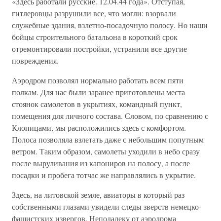
«Здесь работали русские. 12.04.44 года». Отступая,
гитлеровцы разрушили все, что могли: взорвали
служебные здания, взлетно-посадочную полосу. Но наши
бойцы строительного батальона в короткий срок
отремонтировали постройки, устранили все другие
повреждения.
Аэродром позволял нормально работать всем пяти
полкам. Для нас были заранее приготовлены места
стоянок самолетов в укрытиях, командный пункт,
помещения для личного состава. Словом, по сравнению с
Клопицами, мы расположились здесь с комфортом.
Полоса позволяла взлетать даже с небольшим попутным
ветром. Таким образом, самолеты уходили в небо сразу
после выруливания из капониров на полосу, а после
посадки и пробега тотчас же направлялись в укрытие.
Здесь, на литовской земле, авиаторы в который раз
собственными глазами увидели следы зверств немецко-
фашистских извергов. Неподалеку от аэродрома