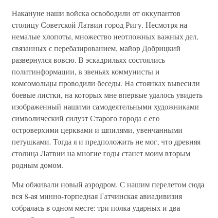
Накануне наши войска освободили от оккупантов
столицу Советской Латвии город Ригу. Несмотря на
немалые хлопоты, множество неотложных важных дел,
связанных с перебазированием, майор Добрицкий
развернулся вовсю. В эскадрильях состоялись
политинформации, в звеньях коммунисты и
комсомольцы проводили беседы. На стоянках вывесили
боевые листки, на которых мне впервые удалось увидеть
изображенный нашими самодеятельными художниками
символический силуэт Старого города с его
островерхими церквами и шпилями, увенчанными
петушками. Тогда я и предположить не мог, что древняя
столица Латвии на многие годы станет моим вторым
родным домом.
Мы обживали новый аэродром. С нашим перелетом сюда
вся 8-ая минно-торпедная Гатчинская авиадивизия
собралась в одном месте: три полка ударных и два