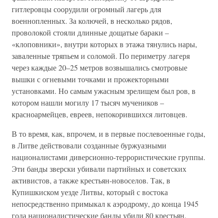
гитлеровцы соорудили огромный лагерь для
военнопленных. За колючей, в несколько рядов,
проволокой стояли длинные дощатые бараки –
«клоповники», внутри которых в этажа тянулись нары,
заваленные тряпьем и соломой. По периметру лагеря
через каждые 20–25 метров возвышались смотровые
вышки с огневыми точками и прожекторными
установками. Но самым ужасным зрелищем был ров, в
котором нашли могилу 17 тысяч мучеников –
красноармейцев, евреев, непокорившихся литовцев.
В то время, как, впрочем, и в первые послевоенные годы,
в Литве действовали созданные буржуазными
националистами диверсионно-террористические группы.
Эти банды зверски убивали партийных и советских
активистов, а также крестьян-новоселов. Так, в
Купишкиском уезде Литвы, который с востока
непосредственно примыкал к аэродрому, до конца 1945
года националистические банды убили 80 крестьян.