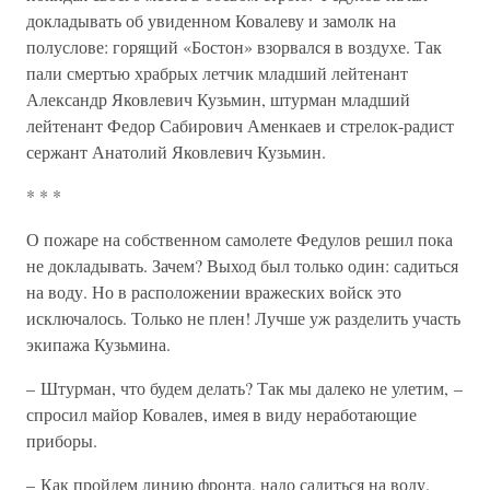
докладывать об увиденном Ковалеву и замолк на
полуслове: горящий «Бостон» взорвался в воздухе. Так
пали смертью храбрых летчик младший лейтенант
Александр Яковлевич Кузьмин, штурман младший
лейтенант Федор Сабирович Аменкаев и стрелок-радист
сержант Анатолий Яковлевич Кузьмин.
* * *
О пожаре на собственном самолете Федулов решил пока
не докладывать. Зачем? Выход был только один: садиться
на воду. Но в расположении вражеских войск это
исключалось. Только не плен! Лучше уж разделить участь
экипажа Кузьмина.
– Штурман, что будем делать? Так мы далеко не улетим, –
спросил майор Ковалев, имея в виду неработающие
приборы.
– Как пройдем линию фронта, надо садиться на воду.