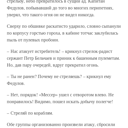
стрельбу, небо превратилось в сущий ад. Капитан
Федулов, побывавший до того во многих перипетиях,
уверял, что такого огня он не видел никогда.
Сверху по обшивке раскатисто ударило, словно сыпанули
по корпусу горстью гороха, в кабине тотчас заклубилась
пыль от пулевых пробоин.
– Нас атакует истребитель! – крикнул стрелок-радист
сержант Петр Бельчаев и приник к башенным пулеметам.
Но, дав пару очередей, вдруг прекратил огонь.
– Ты не ранен? Почему не стреляешь? – крикнул ему
Федулов.
– Нет, порядок! «Мессер» ушел с отворотом влево. Не
понравилось! Видимо, пошел искать добычу полегче!
– Стреляй по кораблям.
Обе группы организованно произвели атаку, сбросили