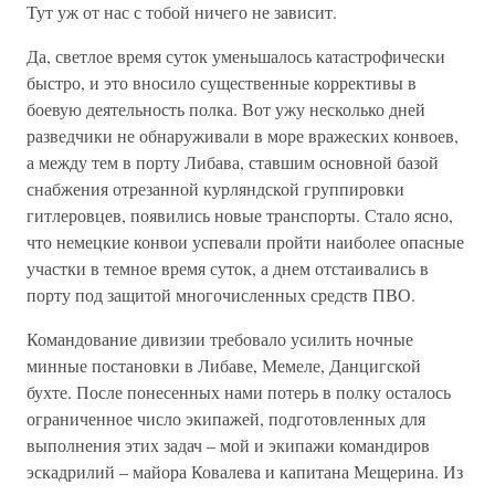
Тут уж от нас с тобой ничего не зависит.
Да, светлое время суток уменьшалось катастрофически
быстро, и это вносило существенные коррективы в
боевую деятельность полка. Вот ужу несколько дней
разведчики не обнаруживали в море вражеских конвоев,
а между тем в порту Либава, ставшим основной базой
снабжения отрезанной курляндской группировки
гитлеровцев, появились новые транспорты. Стало ясно,
что немецкие конвои успевали пройти наиболее опасные
участки в темное время суток, а днем отстаивались в
порту под защитой многочисленных средств ПВО.
Командование дивизии требовало усилить ночные
минные постановки в Либаве, Мемеле, Данцигской
бухте. После понесенных нами потерь в полку осталось
ограниченное число экипажей, подготовленных для
выполнения этих задач – мой и экипажи командиров
эскадрилий – майора Ковалева и капитана Мещерина. Из