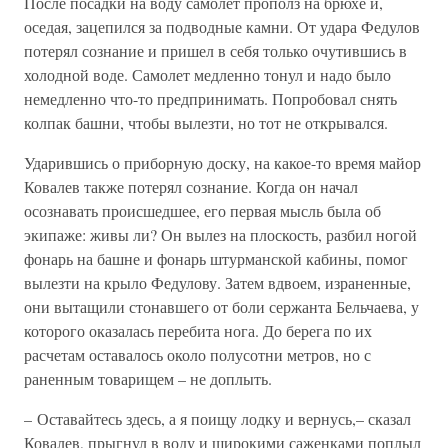
После посадки на воду самолет прополз на брюхе и,
оседая, зацепился за подводные камни. От удара Федулов
потерял сознание и пришел в себя только очутившись в
холодной воде. Самолет медленно тонул и надо было
немедленно что-то предпринимать. Попробовал снять
колпак башни, чтобы вылезти, но тот не открывался.
Ударившись о приборную доску, на какое-то время майор
Ковалев также потерял сознание. Когда он начал
осознавать происшедшее, его первая мысль была об
экипаже: живы ли? Он вылез на плоскость, разбил ногой
фонарь на башне и фонарь штурманской кабины, помог
вылезти на крыло Федулову. Затем вдвоем, израненные,
они вытащили стонавшего от боли сержанта Бельчаева, у
которого оказалась перебита нога. До берега по их
расчетам оставалось около полусотни метров, но с
раненным товарищем – не доплыть.
– Оставайтесь здесь, а я поищу лодку и вернусь,– сказал
Ковалев, прыгнул в воду и широкими саженками поплыл