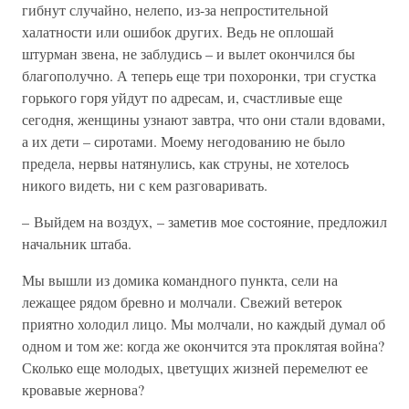
гибнут случайно, нелепо, из-за непростительной
халатности или ошибок других. Ведь не оплошай
штурман звена, не заблудись – и вылет окончился бы
благополучно. А теперь еще три похоронки, три сгустка
горького горя уйдут по адресам, и, счастливые еще
сегодня, женщины узнают завтра, что они стали вдовами,
а их дети – сиротами. Моему негодованию не было
предела, нервы натянулись, как струны, не хотелось
никого видеть, ни с кем разговаривать.
– Выйдем на воздух, – заметив мое состояние, предложил
начальник штаба.
Мы вышли из домика командного пункта, сели на
лежащее рядом бревно и молчали. Свежий ветерок
приятно холодил лицо. Мы молчали, но каждый думал об
одном и том же: когда же окончится эта проклятая война?
Сколько еще молодых, цветущих жизней перемелют ее
кровавые жернова?