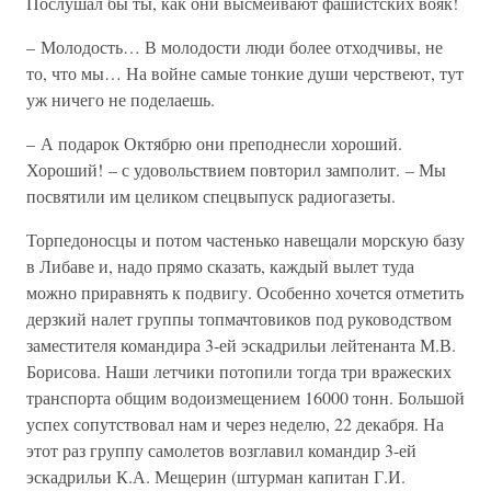
Послушал бы ты, как они высмеивают фашистских вояк!
– Молодость… В молодости люди более отходчивы, не
то, что мы… На войне самые тонкие души черствеют, тут
уж ничего не поделаешь.
– А подарок Октябрю они преподнесли хороший.
Хороший! – с удовольствием повторил замполит. – Мы
посвятили им целиком спецвыпуск радиогазеты.
Торпедоносцы и потом частенько навещали морскую базу
в Либаве и, надо прямо сказать, каждый вылет туда
можно приравнять к подвигу. Особенно хочется отметить
дерзкий налет группы топмачтовиков под руководством
заместителя командира 3-ей эскадрильи лейтенанта М.В.
Борисова. Наши летчики потопили тогда три вражеских
транспорта общим водоизмещением 16000 тонн. Большой
успех сопутствовал нам и через неделю, 22 декабря. На
этот раз группу самолетов возглавил командир 3-ей
эскадрильи К.А. Мещерин (штурман капитан Г.И.