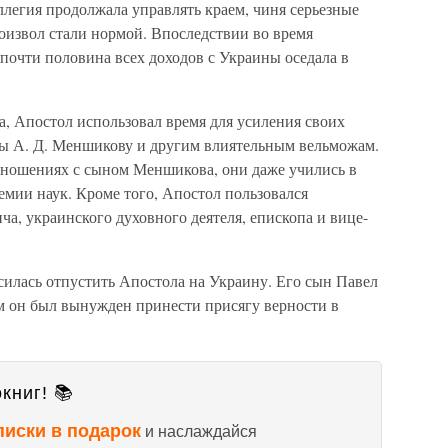
легия продолжала управлять краем, чиня серьезные
оизвол стали нормой. Впоследствии во время
почти половина всех доходов с Украины оседала в
да, Апостол использовал время для усиления своих
ты А. Д. Меншикову и другим влиятельным вельможам.
отношениях с сыном Меншикова, они даже учились в
мии наук. Кроме того, Апостол пользовался
а, украинского духовного деятеля, епископа и вице-
асилась отпустить Апостола на Украину. Его сын Павел
ам он был вынужден принести присягу верности в
книг! 📚
писки в подарок
и наслаждайся