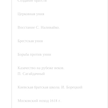
Создание братств
Церковная уния
Восстание С. Наливайко.
Брестская уния
Борьба против унии
Казачество на рубеже веков.
П. Сагайдачный
Киевская братская школа. И. Борецкий
Московский поход 1618 г.