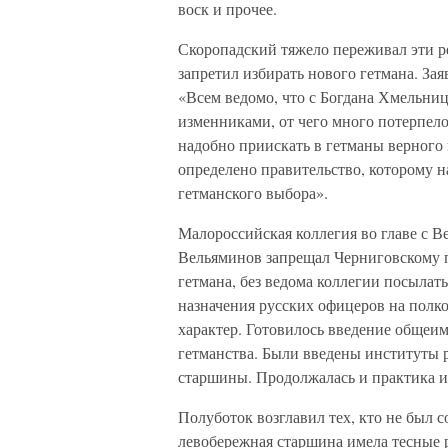
воск и прочее.
Скоропадский тяжело переживал эти ре
запретил избирать нового гетмана. За
«Всем ведомо, что с Богдана Хмельниц
изменниками, от чего много потерпело
надобно приискать в гетманы верного и
определено правительство, которому н
гетманского выбора».
Малороссийская коллегия во главе с 
Вельяминов запрещал Черниговскому 
гетмана, без ведома коллегии посылат
назначения русских офицеров на полк
характер. Готовилось введение общеи
гетманства. Были введены институты
старшины. Продолжалась и практика ис
Полуботок возглавил тех, кто не был с
левобережная старшина имела тесные 