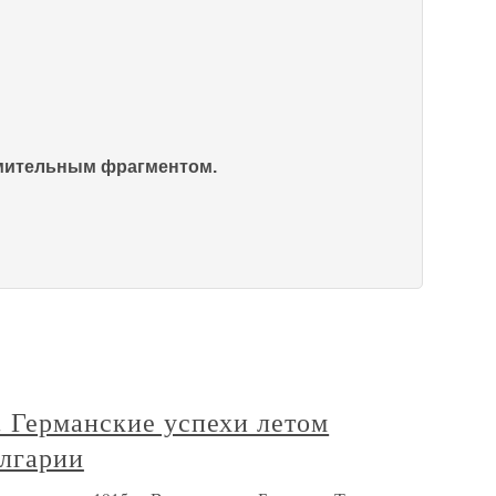
омительным фрагментом.
. Германские успехи летом
олгарии