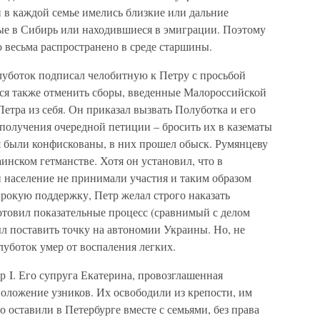
 в каждой семье имелись близкие или дальние
ые в Сибирь или находившиеся в эмиграции. Поэтому
 весьма распространено в среде старшины.
уботок подписал челобитную к Петру с просьбой
ося также отменить сборы, введенные Малороссийской
Петра из себя. Он приказал вызвать Полуботка и его
е получения очередной петиции – бросить их в казематы
 были конфискованы, в них прошел обыск. Румянцеву
инском гетманстве. Хотя он установил, что в
 население не принимали участия и таким образом
рокую поддержку, Петр желал строго наказать
товил показательные процесс (сравнимый с делом
л поставить точку на автономии Украины. Но, не
луботок умер от воспаления легких.
р I. Его супруга Екатерина, провозглашенная
положение узников. Их освободили из крепости, им
 оставили в Петербурге вместе с семьями, без права