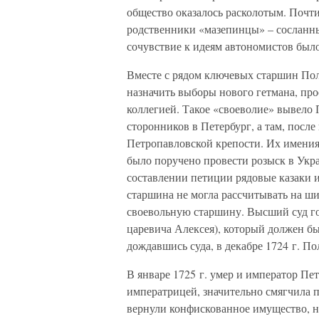
общество оказалось расколотым. Почти
родственники «мазепинцы» – сосланн
сочувствие к идеям автономистов было
Вместе с рядом ключевых старшин Пол
назначить выборы нового гетмана, пр
коллегией. Такое «своеволие» вывело 
сторонников в Петербург, а там, посл
Петропавловской крепости. Их имения
было поручено провести розыск в Укра
составлении петиции рядовые казаки и
старшина не могла рассчитывать на ши
своевольную старшину. Высший суд го
царевича Алексея), который должен бы
дождавшись суда, в декабре 1724 г. По
В январе 1725 г. умер и император Пет
императрицей, значительно смягчила 
вернули конфискованное имущество, но