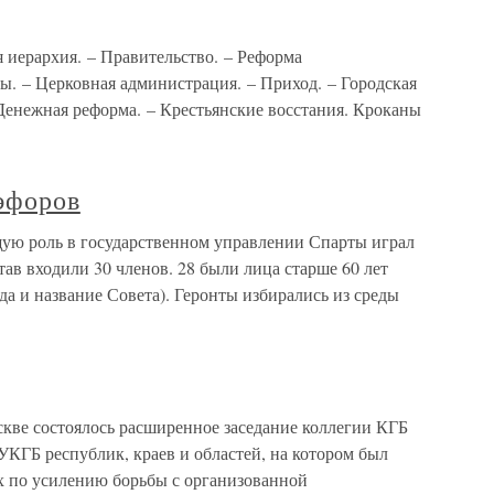
 иерархия. – Правительство. – Реформа
ы. – Церковная администрация. – Приход. – Городская
Денежная реформа. – Крестьянские восстания. Кроканы
 эфоров
щую роль в государственном управлении Спарты играл
став входили 30 членов. 28 были лица старше 60 лет
да и название Совета). Геронты избирались из среды
скве состоялось расширенное заседание коллегии КГБ
КГБ республик, краев и областей, на котором был
ах по усилению борьбы с организованной