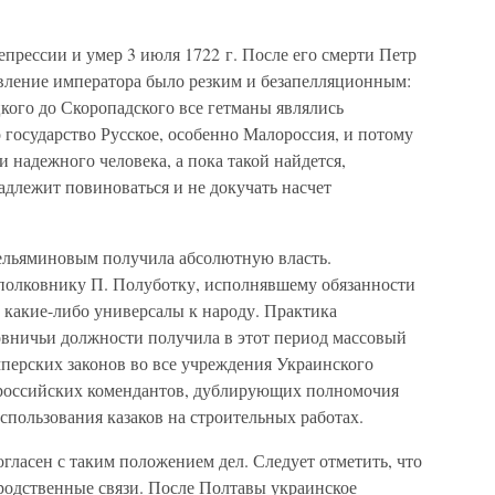
прессии и умер 3 июля 1722 г. После его смерти Петр
явление императора было резким и безапелляционным:
кого до Скоропадского все гетманы являлись
 государство Русское, особенно Малороссия, и потому
 надежного человека, а пока такой найдется,
адлежит повиноваться и не докучать насчет
Вельяминовым получила абсолютную власть.
полковнику П. Полуботку, исполнявшему обязанности
ь какие-либо универсалы к народу. Практика
овничьи должности получила в этот период массовый
мперских законов во все учреждения Украинского
 российских комендантов, дублирующих полномочия
пользования казаков на строительных работах.
огласен с таким положением дел. Следует отметить, что
родственные связи. После Полтавы украинское