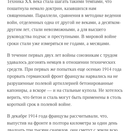
Техника XX века стала шагать такими темпами, что
пошатнула немало доктрин, казавшихся нам
священными. Параллели, сравнения в методике ведения
войн, отделенных одна от другой не веками, а десятком-
другим лет, стали невозможными, а для высшего
руководства подчас и преступными. В мировой войне
сроки стали уже измеряться не годами, а месяцами.
В течение первых двух лет войны союзникам с трудом
удавалось догонять немцев в отношении технических
средств. При первых же попытках еще осенью 1914 года
прорвать германский фронт французы нарвались на не
разрушенные полевой артиллерией бетонированные
капониры, а вскоре — и на стальные купола. Не хотелось
верить, что бетон и сталь могут быть применены в столь
короткий срок в полевой войне.
В декабре 1914 года французы рассчитывали, что,
выпустив на фронте в полтора километра за один день
двадцать три тысячи снарядов, они сметут с земли всю