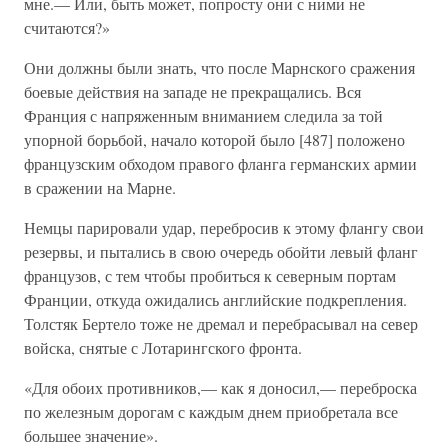
мне.— Или, быть может, попросту они с ними не
считаются?»
Они должны были знать, что после Марнского сражения
боевые действия на западе не прекращались. Вся
Франция с напряженным вниманием следила за той
упорной борьбой, начало которой было [487] положено
французским обходом правого фланга германских армии
в сражении на Марне.
Немцы парировали удар, перебросив к этому флангу свои
резервы, и пытались в свою очередь обойти левый фланг
французов, с тем чтобы пробиться к северным портам
Франции, откуда ожидались английские подкрепления.
Толстяк Бертело тоже не дремал и перебрасывал на север
войска, снятые с Лотарингского фронта.
«Для обоих противников,— как я доносил,— переброска
по железным дорогам с каждым днем приобретала все
большее значение».