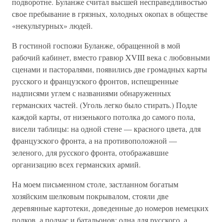
подворотне. Буланже считал высшей несправедливостью
свое пребывание в грязных, холодных окопах в обществе
«некультурных» людей.
В гостиной госпожи Буланже, обращенной в мой
рабочий кабинет, вместо гравюр XVIII века с любовными
сценами и пасторалями, появились две громадных карты
русского и французского фронтов, испещренные
надписями углем с названиями обнаруженных
германских частей. (Уголь легко было стирать.) Подле
каждой карты, от низенького потолка до самого пола,
висели таблицы: на одной стене — красного цвета, для
французского фронта, а на противоположной —
зеленого, для русского фронта, отображавшие
организацию всех германских армий.
На моем письменном столе, застланном богатым
хозяйским шелковым покрывалом, стояли две
деревянные картотеки, доведенные до номеров немецких
полков, а подчас и батальонов: одна для русского, а