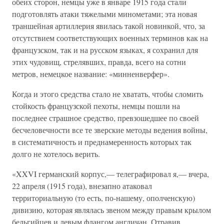
обеих сторон, немцы уже в январе 1915 года стали
подготовлять атаки тяжелыми минометами; эта новая
траншейная артиллерия явилась такой новинкой, что, за
отсутствием соответствующих военных терминов как на
французском, так и на русском языках, я сохранил для
этих чудовищ, стрелявших, правда, всего на сотни
метров, немецкое название: «минненверфер».
Когда и этого средства стало не хватать, чтобы сломить
стойкость французской пехоты, немцы пошли на
последнее страшное средство, превзошедшее по своей
бесчеловечности все те зверские методы ведения войны,
в систематичность и преднамеренность которых так
долго не хотелось верить.
«XXVI германский корпус,— телеграфировал я,— вчера,
22 апреля (1915 года), внезапно атаковал
территориальную (то есть, по-нашему, ополченскую)
дивизию, которая являлась звеном между правым крылом
бельгийцев и левым флангом англичан. Отравив