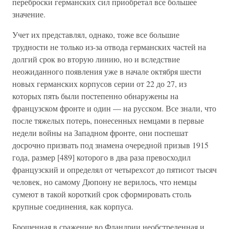
переброски германских сил приобретал все большее
значение.
Учет их представлял, однако, тоже все большие
трудности не только из-за отвода германских частей на
долгий срок во вторую линию, но и вследствие
неожиданного появления уже в начале октября шести
новых германских корпусов серии от 22 до 27, из
которых пять были постепенно обнаружены на
французском фронте и один — на русском. Все знали, что
после тяжелых потерь, понесенных немцами в первые
недели войны на Западном фронте, они поспешат
досрочно призвать под знамена очередной призыв 1915
года, размер [489] которого в два раза превосходил
французский и определял от четырехсот до пятисот тысяч
человек, но самому Дюпону не верилось, что немцы
сумеют в такой короткий срок сформировать столь
крупные соединения, как корпуса.
Брошенная в сражение во Фландрии необстреленная и