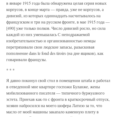
в январе 1915 года была обнаружена целая серия новых
корпусов, в конце марта — правда, уже не корпусов, а
дивизий, из которых одиннадцать насчитывалось на
французском и три на русском фронте, в мае 1915 года —
[490] уже только полков. Число дивизий росло, но сила
каждой из них уменьшалась С неподражаемой
изобретательностью и организованностью немцы
перетряхивали свои людские запасы, разыскивая
пополнение dans le fond des tiroirs (на дне ящиков), как
говаривали французы.
* * *
Я давно покинул свой стол в помещении штаба и работал
в отведенной мне квартире госпожи Буланже, жены
мобилизованного писателя — типичного буржуазного
эстета. Приехав как-то с фронта в краткосрочный отпуск,
хозяин набросился на моего шофера Латизо за то, что
масло от моей машины закапало каменную плиту в