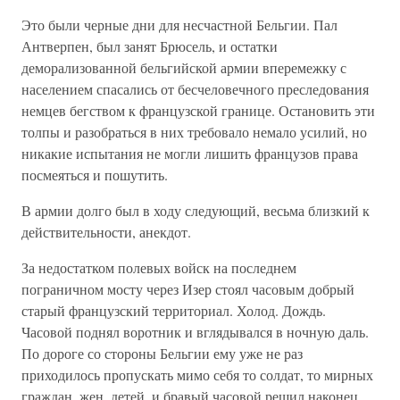
Это были черные дни для несчастной Бельгии. Пал
Антверпен, был занят Брюсель, и остатки
деморализованной бельгийской армии вперемежку с
населением спасались от бесчеловечного преследования
немцев бегством к французской границе. Остановить эти
толпы и разобраться в них требовало немало усилий, но
никакие испытания не могли лишить французов права
посмеяться и пошутить.
В армии долго был в ходу следующий, весьма близкий к
действительности, анекдот.
За недостатком полевых войск на последнем
пограничном мосту через Изер стоял часовым добрый
старый французский территориал. Холод. Дождь.
Часовой поднял воротник и вглядывался в ночную даль.
По дороге со стороны Бельгии ему уже не раз
приходилось пропускать мимо себя то солдат, то мирных
граждан, жен, детей, и бравый часовой решил наконец