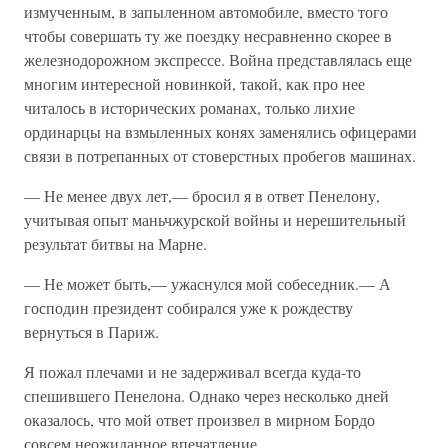
измученным, в запыленном автомобиле, вместо того
чтобы совершать ту же поездку несравненно скорее в
железнодорожном экспрессе. Война представлялась еще
многим интересной новинкой, такой, как про нее
читалось в исторических романах, только лихие
ординарцы на взмыленных конях заменялись офицерами
связи в потрепанных от стоверстных пробегов машинах.
— Не менее двух лет,— бросил я в ответ Пенелону,
учитывая опыт маньчжурской войны и нерешительный
результат битвы на Марне.
— Не может быть,— ужаснулся мой собеседник.— А
господин президент собирался уже к рождеству
вернуться в Париж.
Я пожал плечами и не задерживал всегда куда-то
спешившего Пенелона. Однако через несколько дней
оказалось, что мой ответ произвел в мирном Бордо
совсем неожиданное впечатление.