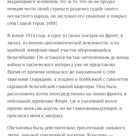
выдающимся человеком. Но за то, что он не продал
немцам чести своей страны и разделил судьбу своего
несчастного народа, он заслужил его уважение и покрыл
себя славой героя. [488]
В конце 1914 года, в одну из своих поездок на фронт, я
заехал, из военно-дипломатической вежливости, и на
крайний левофланговый участок оборонявшийся
бельгийцами. Он оставался частью затопленным до конца
войны и тактического интереса уже не представлял.
Время от времени немцы все же напоминали о себе
тяжелыми снарядами, а позднее и бомбежкой с самолетов
скромной бельгийской главной квартиры. Она была
расположена почти непосредственно на линии фронта, в
небольшой деревушке Фюрн, где в уцелевшей вилле
принял меня сам король, он же главнокомандующий, и
пригласил меня к завтраку.
Обстановка была действительно трогательная: никакого
двора, никакой придворной роскоши. Королева —