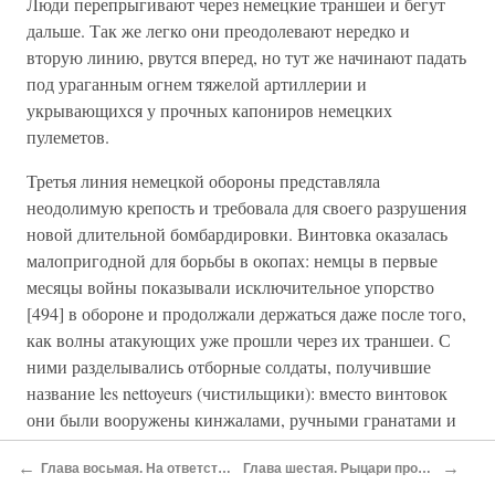
Люди перепрыгивают через немецкие траншеи и бегут
дальше. Так же легко они преодолевают нередко и
вторую линию, рвутся вперед, но тут же начинают падать
под ураганным огнем тяжелой артиллерии и
укрывающихся у прочных капониров немецких
пулеметов.
Третья линия немецкой обороны представляла
неодолимую крепость и требовала для своего разрушения
новой длительной бомбардировки. Винтовка оказалась
малопригодной для борьбы в окопах: немцы в первые
месяцы войны показывали исключительное упорство
[494] в обороне и продолжали держаться даже после того,
как волны атакующих уже прошли через их траншеи. С
ними разделывались отборные солдаты, получившие
название les nettoyeurs (чистильщики): вместо винтовок
они были вооружены кинжалами, ручными гранатами и
револьверами.
←
→
Глава восьмая. На ответственном посту
Глава шестая. Рыцари промышленности
«Нужны ли нам револьверы?» — запрашивал я самого