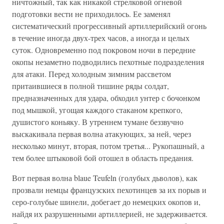
ничтожный, так как никакой стрелковой огневой
подготовки вести не приходилось. Ее заменял
систематический прогрессивный артиллерийский огонь
в течение иногда двух-трех часов, а иногда и целых
суток. Одновременно под покровом ночи в передние
окопы незаметно подводились пехотные подразделения
для атаки. Перед холодным зимним рассветом
притаившиеся в полной тишине ряды солдат,
предназначенных для удара, обходил унтер с бочонком
под мышкой, угощая каждого стаканом крепкого,
душистого коньяку. В утреннем тумане беззвучно
выскакивала первая волна атакующих, за ней, через
несколько минут, вторая, потом третья... Рукопашный, а
тем более штыковой бой отошел в область предания.
Вот первая волна blaue Teufeln (голубых дьволов), как
прозвали немцы французских пехотинцев за их порыв и
серо-голубые шинели, добегает до немецких окопов и,
найдя их разрушенными артиллерией, не задерживается.