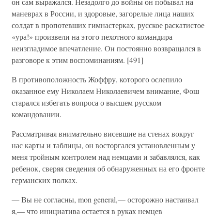
он сам выражался. Незадолго до войны он побывал на
маневрах в России, и здоровые, загорелые лица наших
солдат в пропотевших гимнастерках, русское раскатистое
«ура!» произвели на этого пехотного командира
неизгладимое впечатление. Он постоянно возвращался в
разговоре к этим воспоминаниям. [491]
В противоположность Жоффру, которого ослепило
оказанное ему Николаем Николаевичем внимание, Фош
старался избегать вопроса о высшем русском
командовании.
Рассматривая внимательно висевшие на стенах вокруг
нас карты и таблицы, он восторгался установленным у
меня тройным контролем над немцами и забавлялся, как
ребенок, сверяя сведения об обнаруженных на его фронте
германских полках.
— Вы не согласны, mon general,— осторожно настаивал
я,— что инициатива остается в руках немцев