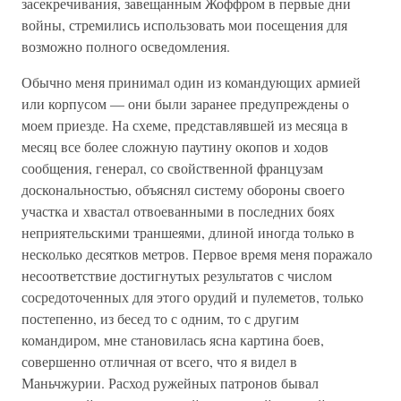
засекречивания, завещанным Жоффром в первые дни
войны, стремились использовать мои посещения для
возможно полного осведомления.
Обычно меня принимал один из командующих армией
или корпусом — они были заранее предупреждены о
моем приезде. На схеме, представлявшей из месяца в
месяц все более сложную паутину окопов и ходов
сообщения, генерал, со свойственной французам
доскональностью, объяснял систему обороны своего
участка и хвастал отвоеванными в последних боях
неприятельскими траншеями, длиной иногда только в
несколько десятков метров. Первое время меня поражало
несоответствие достигнутых результатов с числом
сосредоточенных для этого орудий и пулеметов, только
постепенно, из бесед то с одним, то с другим
командиром, мне становилась ясна картина боев,
совершенно отличная от всего, что я видел в
Маньчжурии. Расход ружейных патронов бывал