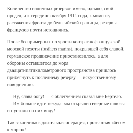
Количество наличных резервов имело, однако, свой
предел, и к середине октября 1914 года, к моменту
растяжения фронта до бельгийской границы, резервы
французов почти истощились.
После беспримерных по ярости контратак французской
морской пехоты (fusiliers marins), покрывшей себя славой,
германское продвижение приостановилось, а для
обороны оставшегося до моря
двадцатипятикилометрового пространства пришлось
прибегнуть к последнему резерву — искусственному
наводнению.
— Ну, слава богу! — с облегчением сказал мне Бертело.
— Им больше идти некуда: мы открыли северные шлюзы
и пустили на них воду!
Так закончилась длительная операция, прозванная «бегом
к морю»!