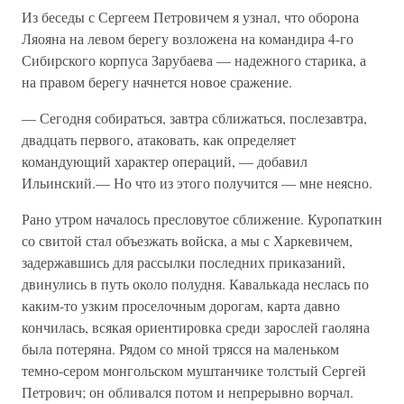
Из беседы с Сергеем Петровичем я узнал, что оборона
Ляояна на левом берегу возложена на командира 4-го
Сибирского корпуса Зарубаева — надежного старика, а
на правом берегу начнется новое сражение.
— Сегодня собираться, завтра сближаться, послезавтра,
двадцать первого, атаковать, как определяет
командующий характер операций, — добавил
Ильинский.— Но что из этого получится — мне неясно.
Рано утром началось пресловутое сближение. Куропаткин
со свитой стал объезжать войска, а мы с Харкевичем,
задержавшись для рассылки последних приказаний,
двинулись в путь около полудня. Кавалькада неслась по
каким-то узким проселочным дорогам, карта давно
кончилась, всякая ориентировка среди зарослей гаоляна
была потеряна. Рядом со мной трясся на маленьком
темно-сером монгольском муштанчике толстый Сергей
Петрович; он обливался потом и непрерывно ворчал.