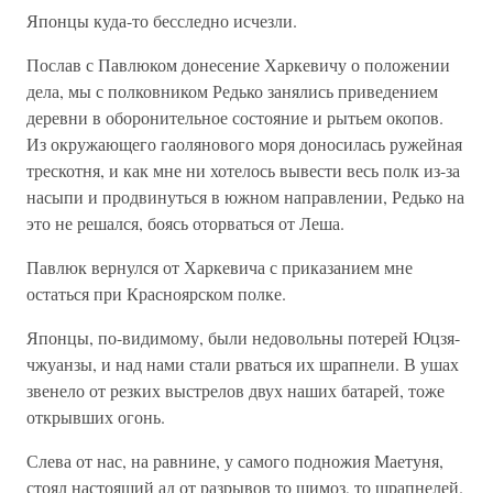
Японцы куда-то бесследно исчезли.
Послав с Павлюком донесение Харкевичу о положении
дела, мы с полковником Редько занялись приведением
деревни в оборонительное состояние и рытьем окопов.
Из окружающего гаолянового моря доносилась ружейная
трескотня, и как мне ни хотелось вывести весь полк из-за
насыпи и продвинуться в южном направлении, Редько на
это не решался, боясь оторваться от Леша.
Павлюк вернулся от Харкевича с приказанием мне
остаться при Красноярском полке.
Японцы, по-видимому, были недовольны потерей Юцзя-
чжуанзы, и над нами стали рваться их шрапнели. В ушах
звенело от резких выстрелов двух наших батарей, тоже
открывших огонь.
Слева от нас, на равнине, у самого подножия Маетуня,
стоял настоящий ад от разрывов то шимоз, то шрапнелей.