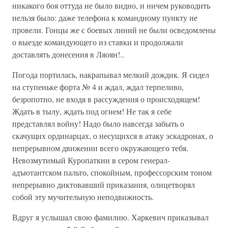
никакого боя оттуда не было видно, и ничем руководить
нельзя было: даже телефона к командному пункту не
провели. Гонцы же с боевых линий не были осведомлены
о выезде командующего из ставки и продолжали
доставлять донесения в Ляоян!..
Погода портилась, накрапывал мелкий дождик. Я сидел
на ступеньке форта № 4 и ждал, ждал терпеливо,
безропотно, не входя в рассуждения о происходящем!
Ждать в тылу, ждать под огнем! Не так я себе
представлял войну! Надо было навсегда забыть о
скачущих ординарцах, о несущихся в атаку эскадронах, о
непрерывном движении всего окружающего тебя.
Невозмутимый Куропаткин в сером генерал-
адъютантском пальто, спокойным, профессорским тоном
непрерывно диктовавший приказания, олицетворял
собой эту мучительную неподвижность.
Вдруг я услышал свою фамилию. Харкевич приказывал