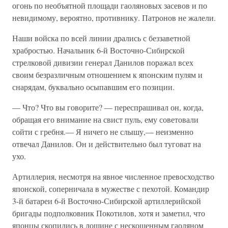
огонь по необъятной площади гаоляновых засевов и по
невидимому, вероятно, противнику. Патронов не жалели.
Наши войска по всей линии дрались с беззаветной
храбростью. Начальник 6-й Восточно-Сибирской
стрелковой дивизии генерал Данилов поражал всех
своим безразличным отношением к японским пулям и
снарядам, буквально осыпавшим его позиции.
— Что? Что вы говорите? — переспрашивал он, когда,
обращая его внимание на свист пуль, ему советовали
сойти с гребня.— Я ничего не слышу,— неизменно
отвечал Данилов. Он и действительно был туговат на
ухо.
Артиллерия, несмотря на явное численное превосходство
японской, соперничала в мужестве с пехотой. Командир
3-й батареи 6-й Восточно-Сибирской артиллерийской
бригады подполковник Покотилов, хотя и заметил, что
японцы скопились в лощине с нескошенным гаоляном