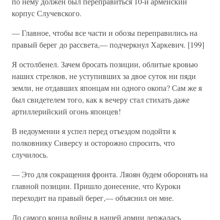
по нему должен был переправиться 10-й армейский
корпус Случевского.
— Главное, чтобы все части и обозы переправились на
правый берег до рассвета,— подчеркнул Харкевич. [199]
Я остолбенел. Зачем бросать позиции, облитые кровью
наших стрелков, не уступивших за двое суток ни пяди
земли, не отдавших японцам ни одного окопа? Сам же я
был свидетелем того, как к вечеру стал стихать даже
артиллерийский огонь японцев!
В недоумении я успел перед отъездом подойти к
полковнику Сиверсу и осторожно спросить, что
случилось.
— Это для сокращения фронта. Ляоян будем оборонять на
главной позиции. Пришло донесение, что Куроки
переходит на правый берег,— объяснил он мне.
До самого конца войны в нашей армии держалась