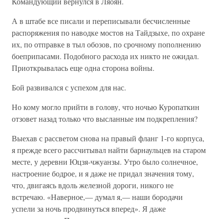
Командующий вернулся в Ляоян.
А в штабе все писали и переписывали бесчисленные
распоряжения по наводке мостов на Тайдзыхе, по охране
их, по отправке в тыл обозов, по срочному пополнению
боеприпасами. Подобного расхода их никто не ожидал.
Приоткрывалась еще одна сторона войны.
Бой развивался с успехом для нас.
Но кому могло прийти в голову, что ночью Куропаткин
отзовет назад только что высланные им подкрепления?
Выехав с рассветом снова на правый фланг 1-го корпуса,
я прежде всего рассчитывал найти барнаульцев на старом
месте, у деревни Юцзя-чжуанзы. Утро было солнечное,
настроение бодрое, и я даже не придал значения тому,
что, двигаясь вдоль железной дороги, никого не
встречаю. «Наверное,— думал я,— наши бородачи
успели за ночь продвинуться вперед». Я даже