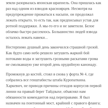
земли разорвалась японская шрапнель. Она пришлась как
раз над одним из взводов красноярцев. Несмотря на
предупреждение прижаться к насыпи, он продолжал
лежать открыто, то есть так, как предписывал устав для
ротной поддержки. А мы-то его и не заметили. Белое
облачко быстро рассеялось. Большинство людей взвода
осталось лежать навеки...
Нестерпимо душный день закончился страшной грозой.
Как будто само небо решило затушить жаркий бой
потоками воды и заглушить грозными раскатами грома
не смолкавшую уже второй день орудийную канонаду.
Промокнув до костей, стоял я снова у форта № 4, где
собрались все генштабисты штаба Куропаткина.
Харкевич, не приводя причины отходов корпусов первой
линии на правый берег Тайдзыхе, объяснял нам
обязанности комендантов над переправами. Я был
назначен на понтонный мост, крайний с правого фланга;