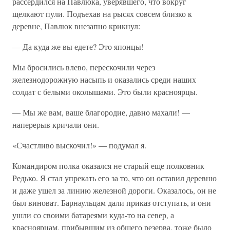
рассердился на Павлюка, уверявшего, что вокруг
щелкают пули. Подъехав на рысях совсем близко к
деревне, Павлюк внезапно крикнул:
— Да куда же вы едете? Это японцы!
Мы бросились влево, перескочили через
железнодорожную насыпь и оказались среди наших
солдат с белыми околышами. Это были красноярцы.
— Мы же вам, ваше благородие, давно махали! —
наперерыв кричали они.
«Счастливо выскочил!» — подумал я.
Командиром полка оказался не старый еще полковник
Редько. Я стал упрекать его за то, что он оставил деревню
и даже ушел за линию железной дороги. Оказалось, он не
был виноват. Барнаульцам дали приказ отступать, и они
ушли со своими батареями куда-то на север, а
красноярцам, прибывшим из общего резерва, тоже было