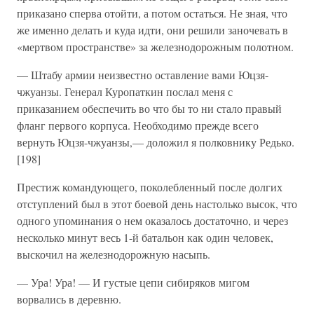
приказано сперва отойти, а потом остаться. Не зная, что
же именно делать и куда идти, они решили заночевать в
«мертвом пространстве» за железнодорожным полотном.
— Штабу армии неизвестно оставление вами Юцзя-
чжуанзы. Генерал Куропаткин послал меня с
приказанием обеспечить во что бы то ни стало правый
фланг первого корпуса. Необходимо прежде всего
вернуть Юцзя-чжуанзы,— доложил я полковнику Редько.
[198]
Престиж командующего, поколебленный после долгих
отступлений был в этот боевой день настолько высок, что
одного упоминания о нем оказалось достаточно, и через
несколько минут весь 1-й батальон как один человек,
выскочил на железнодорожную насыпь.
— Ура! Ура! — И густые цепи сибиряков мигом
ворвались в деревню.