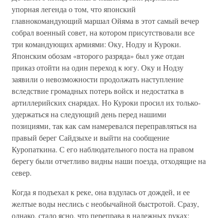
упорная легенда о том, что японский
главнокомандующий маршал Ойяма в этот самый вечер
собрал военный совет, на котором присутствовали все
три командующих армиями: Оку, Нодзу и Куроки.
Японским обозам «второго разряда» был уже отдан
приказ отойти на один переход к югу. Оку и Нодзу
заявили о невозможности продолжать наступление
вследствие громадных потерь войск и недостатка в
артиллерийских снарядах. Но Куроки просил их только-
удержаться на следующий день перед нашими
позициями, так как сам намеревался переправляться на
правый берег Сайдзыхе и выйти на сообщение
Куропаткина. С его наблюдательного поста на правом
берегу были отчетливо видны наши поезда, отходящие на
север.
Когда я подъехал к реке, она вздулась от дождей, и ее
желтые воды неслись с необычайной быстротой. Сразу,
однако, стало ясно, что переправа в надежных руках: