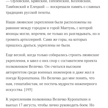
— Орловский, Брянский, Пензенский, Козловский,
Тамбовский и Елецкий — воскрешали память о славных
традициях русской пехоты.
Наши ляоянские укрепления были расположены на
равнине между городом и горой Маетунь, с которой
японцы могли, впрочем, не только их разглядывать, но и
громить артиллерией. Сами же горы, на которых
пришлось драться, укреплены не были.
Еще весной, когда только собирались строить ляоянские
укрепления, я завел о них спор с составителем проекта
полковником Величко. Он считался высоким
авторитетом среди военных инженеров и даже жил в
поезде Куропаткина. Но Величко дал мне понять, что
нам, генштабистам, не постичь мудрости инженерного
искусства. [195]
К укреплениям полковника Величко Куропаткин и
выехал 17 августа, чтобы лично руководить боем. Но