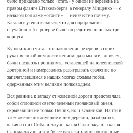
было приказано только «стать» у одной из деревень на
правом фланге Штакельберга, а генералу Мищенко — с
началом боя даже «отойти» — неизвестно почему.
Казалось утешительным, что для парирования
случайностей в резерве было сосредоточено целых три
корпуса.
Куропаткин считал это накопление резервов в своих
руках величайшим достижением, да и мы все, впрочем,
были насквозь проникнуты устаревшей наполеоновской
доктриной и намеревались разыгрывать сражение по
запечатлевшимся в наших мозгах схемам побед,
одержанных этим великим полководцем.
Вся равнина к западу от железной дороги представляла
собой сплошной светло-зеленый гаоляновый океан,
скрывавший не только Пеших, но и всадников. Найти в
этом океане потонувшие в нем деревни, разобраться,
какая из них Сибали-чжуан, какая Сили-чжуан, а какая
Саньма-чжуан, а тем более разыскать многочисленные