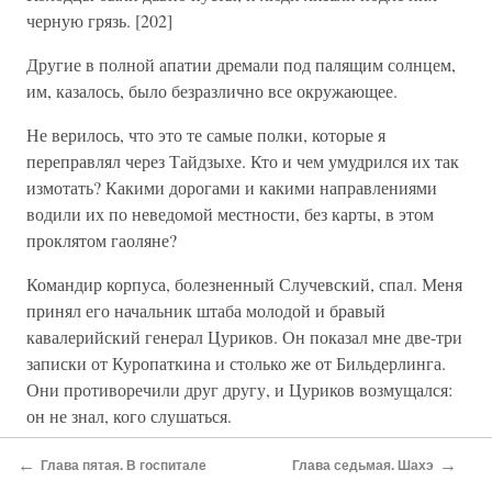
черную грязь. [202]
Другие в полной апатии дремали под палящим солнцем,
им, казалось, было безразлично все окружающее.
Не верилось, что это те самые полки, которые я
переправлял через Тайдзыхе. Кто и чем умудрился их так
измотать? Какими дорогами и какими направлениями
водили их по неведомой местности, без карты, в этом
проклятом гаоляне?
Командир корпуса, болезненный Случевский, спал. Меня
принял его начальник штаба молодой и бравый
кавалерийский генерал Цуриков. Он показал мне две-три
записки от Куропаткина и столько же от Бильдерлинга.
Они противоречили друг другу, и Цуриков возмущался:
он не знал, кого слушаться.
— Ваше превосходительство,— доложил я,— впереди вас
←
→
Глава пятая. В госпитале
Глава седьмая. Шахэ
никаких частей нет. Вам необходимо двинуться вперед