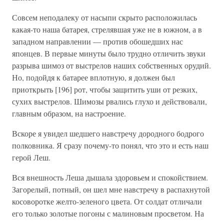
Совсем неподалеку от насыпи скрыто расположилась
какая-то наша батарея, стрелявшая уже не в южном, а в
западном направлении — против обошедших нас
японцев. В первые минуты было трудно отличить звуки
разрыва шимоз от выстрелов наших собственных орудий.
Но, подойдя к батарее вплотную, я должен был
приоткрыть [196] рот, чтобы защитить уши от резких,
сухих выстрелов. Шимозы рвались глухо и действовали,
главным образом, на настроение.
Вскоре я увидел шедшего навстречу дородного бодрого
полковника. Я сразу почему-то понял, что это и есть наш
герой Леш.
Вся внешность Леша дышала здоровьем и спокойствием.
Загорелый, потный, он шел мне навстречу в распахнутой
косоворотке желто-зеленого цвета. От солдат отличали
его только золотые погоны с малиновым просветом. На