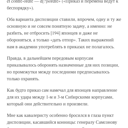
et contre-ordre — d[?]sordre» («Приказ и перемена ведут к
беспорядку»).
Оба варианта диспозиции ставили, впрочем, одну и ту же
основную и не совсем понятную задачу, а именно: не
разбить, не отбросить [194] японцев и даже не
обороняться, а только «дать отпор». Таких выражений
нам в академии употреблять в приказах не полагалось.
Правда, в дальнейшем передовым корпусам
приказывалось оборонять назначенные для них позиции,
но промежутки между последними предписывалось
только охранять.
Как будто приказ сам намечал для японцев направление
для их удара между 1-м и 3-м Сибирскими корпусами,
который они действительно и произвели.
Мне как кавалеристу особенно бросился в глаза пункт
диспозиции, касавшийся конницы: генералу Самсонову