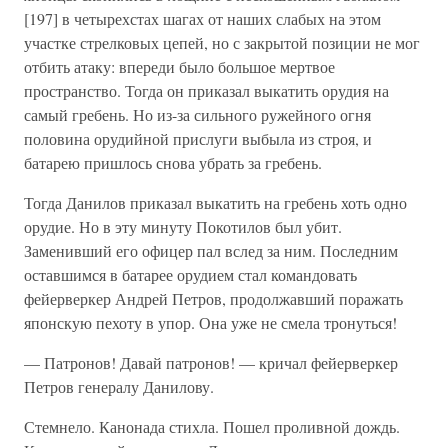
[197] в четырехстах шагах от наших слабых на этом
участке стрелковых цепей, но с закрытой позиции не мог
отбить атаку: впереди было большое мертвое
пространство. Тогда он приказал выкатить орудия на
самый гребень. Но из-за сильного ружейного огня
половина орудийной прислуги выбыла из строя, и
батарею пришлось снова убрать за гребень.
Тогда Данилов приказал выкатить на гребень хоть одно
орудие. Но в эту минуту Покотилов был убит.
Заменивший его офицер пал вслед за ним. Последним
оставшимся в батарее орудием стал командовать
фейерверкер Андрей Петров, продолжавший поражать
японскую пехоту в упор. Она уже не смела тронуться!
— Патронов! Давай патронов! — кричал фейерверкер
Петров генералу Данилову.
Стемнело. Канонада стихла. Пошел проливной дождь.