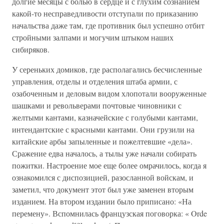
долгие месяцы с болью в сердце и с глухим сознанием
какой-то несправедливости отступали по приказанию
начальства даже там, где противник был успешно отбит
стройными залпами и могучим штыком наших
сибиряков.
У сереньких домиков, где располагались бесчисленные
управления, отделы и отделения штаба армии, с
озабоченным и деловым видом хлопотали вооруженные
шашками и револьверами почтовые чиновники с
желтыми кантами, казначейские с голубыми кантами,
интендантские с красными кантами. Они грузили на
китайские арбы запыленные и пожелтевшие «дела».
Сражение едва началось, а тылы уже начали собирать
пожитки. Настроение мое еще более омрачилось, когда я
ознакомился с диспозицией, разосланной войскам, и
заметил, что документ этот был уже заменен вторым
изданием. На втором издании было приписано: «На
перемену». Вспомнилась французская поговорка: « Orde