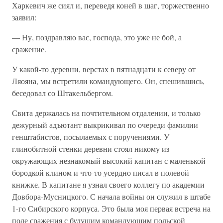
Харкевич же сиял и, переведя коней в шаг, торжественно
заявил:
— Ну, поздравляю вас, господа, это уже не бой, а
сражение.
У какой-то деревни, верстах в пятнадцати к северу от
Ляояна, мы встретили командующего. Он, спешившись,
беседовал со Штакельбергом.
Свита держалась на почтительном отдалении, и только
дежурный адъютант выкрикивал по очереди фамилии
генштабистов, посылаемых с поручениями. У
глинобитной стенки деревни стоял никому из
окружающих незнакомый высокий капитан с маленькой
бородкой клином и что-то усердно писал в полевой
книжке. В капитане я узнал своего коллегу по академии
Довбора-Мусницкого. С начала войны он служил в штабе
1-го Сибирского корпуса. Это была моя первая встреча на
поле сражения с будущим командующим польской