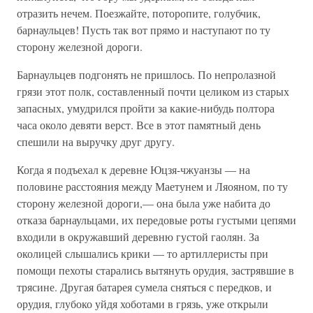
отразить нечем. Поезжайте, поторопите, голубчик,
барнаульцев! Пусть так вот прямо и наступают по ту
сторону железной дороги.
Барнаульцев подгонять не пришлось. По непролазной
грязи этот полк, составленный почти целиком из старых
запасных, умудрился пройти за какие-нибудь полтора
часа около девяти верст. Все в этот памятный день
спешили на выручку друг другу.
Когда я подъехал к деревне Юцзя-чжуанзы — на
половине расстояния между Маетунем и Ляояном, по ту
сторону железной дороги,— она была уже набита до
отказа барнаульцами, их передовые роты густыми цепями
входили в окружавший деревню густой гаолян. За
околицей слышались крики — то артиллеристы при
помощи пехоты старались вытянуть орудия, застрявшие в
трясине. Другая батарея сумела сняться с передков, и
орудия, глубоко уйдя хоботами в грязь, уже открыли