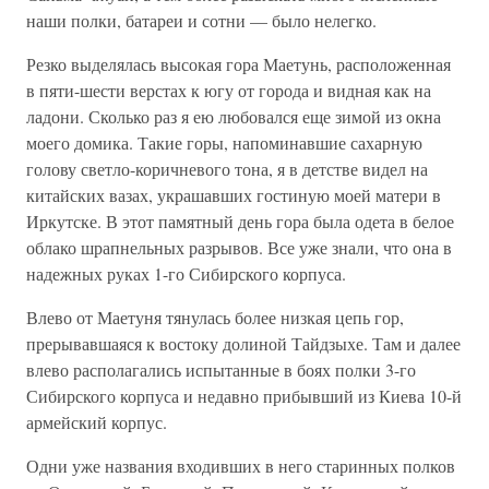
наши полки, батареи и сотни — было нелегко.
Резко выделялась высокая гора Маетунь, расположенная
в пяти-шести верстах к югу от города и видная как на
ладони. Сколько раз я ею любовался еще зимой из окна
моего домика. Такие горы, напоминавшие сахарную
голову светло-коричневого тона, я в детстве видел на
китайских вазах, украшавших гостиную моей матери в
Иркутске. В этот памятный день гора была одета в белое
облако шрапнельных разрывов. Все уже знали, что она в
надежных руках 1-го Сибирского корпуса.
Влево от Маетуня тянулась более низкая цепь гор,
прерывавшаяся к востоку долиной Тайдзыхе. Там и далее
влево располагались испытанные в боях полки 3-го
Сибирского корпуса и недавно прибывший из Киева 10-й
армейский корпус.
Одни уже названия входивших в него старинных полков