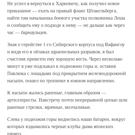
Не успел я вернуться к Харкевичу, как получил новое
приказание — ехать на правый фланг Штакельберга,
найти там начальника боевого участка полковника Леша
и сообщить ему о подходе к нему — не дальше как через
час — барнаульцев.
Зная о геройстве 1-го Сибирского корпуса под Вафангоу
и видя его в облаках шрапнельных разрывов, я был
счастлив привезти ему хорошую весть. Через несколько
минут я уже подскакал к подножию горы и, оставив
Павлюка с лошадьми под прикрытием железнодорожной
насыпи, пошел по тропинке в южном направлении.
К насыпи жались раненые, главным образом —
артиллеристы. Навстречу почти непрерывной цепью шли
раненые стрелки, мрачные, молчаливые.
Слева у подножия горы виднелись наши батареи, вокруг
которых вздымались черные клубы дыма японских
шимоз.