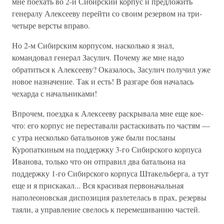
мне поехать во 2-й Сибирский корпус и предложить
генералу Алексееву перейти со своим резервом на три-
четыре версты вправо.
Но 2-м Сибирским корпусом, насколько я знал,
командовал генерал Засулич. Почему же мне надо
обратиться к Алексееву? Оказалось, Засулич получил уже
новое назначение. Так и есть! В разгаре боя началась
чехарда с начальниками!
Впрочем, поездка к Алексееву раскрывала мне еще кое-
что: его корпус не переставали растаскивать по частям —
с утра несколько батальонов уже были посланы
Куропаткиным на поддержку 3-го Сибирского корпуса
Иванова, только что он отправил два батальона на
поддержку 1-го Сибирского корпуса Штакельберга, а тут
еще и я прискакал... Вся красивая первоначальная
наполеоновская диспозиция разлетелась в прах, резервы
таяли, а управление свелось к перемешиванию частей.