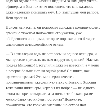
ходу он отдавал приказания шедшим за ним двум унтер-
офицерам и был так этим поглощен, что мне казалось
даже неловким помешать ему. Но, выслушав мой рапорт,
Леш просиял.
Присев на насыпь, он попросил доложить командующему
армией о тяжелом положении его участка, уже
обойденного японцами, которые поражали его батареи
фланговым артиллерийским огнем.
— В артиллерии ведь не осталось ни одного офицера, и
мы просили прислать их нам из других дивизий. Нас так
подвел Мищенко! Отступил и даже не известил, а у меня
в резерве больше нет ни одной роты! Слышите, как
пулеметы трещат? Это мои герои вместе с
пограничниками уже десятую атаку отбивают. Хороши
тоже ваши инженеры, черт бы их побрал,— ни одного
окопа на горе не вырыли, а за ночь в этой скале разве
можно было что-нибудь построить? Доложите,
пожалуйста, что гору мы удержим, но обхода нам