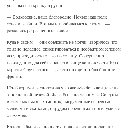
услышал его крепкую ругань.
— Волховские, ваше благородие! Ночью наш полк
совсем разбили. Вот мы и пробиваемся к своим... —
раздались разрозненные голоса.
Куда к своим — они объяснить не могли. Творилось что-
то явно неладное, ориентироваться в необъятном зеленом
лесу приходилось только по солнцу. Совершенно
неожиданно для себя я нашел в конце концов части 10-го
корпуса Случевского — далеко позади от общей линии
фронта.
Штаб корпуса расположился в какой-то большой деревне,
заполненной пехотой. Жара была нестерпимая. Солдаты
в тяжелых смазных сапогах, нагруженные вещевыми
мешками и скатками, с трудом передвигали ноги, умирая
от жажды.
Колодцы были давно пусты, и люди лизали подле них