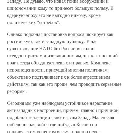
Западу. Не думаю, что новая гонка вооружений и
шпиономании кому-то принесет большую пользу. В
ядерную эпоху это не выгодно никому, кроме
политических "ястребов".
Однако подобная постановка вопроса шокирует как
российскую, так и западную публику. У нас
существование НАТО без России выгодно
псевдопатриотам и изоляционистам, так как внешний
враг всегда объединяет левых и правых. Комплекс
неполноценности, присущий многим политикам,
объективно подталкивает их к более агрессивным
действиям, так как это проще, чем проводить серьезные
реформы.
Сегодня мы уже наблюдаем устойчивое нарастание
антизападных настроений, причем, главной причиной
подобной тенденции является сам Запад. Маленькая
победоносная война где-нибудь в Косово по
голливудским рецептам весьма полезна перед