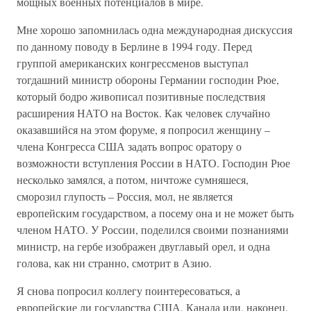
мощных военных потенциалов в мире.
Мне хорошо запомнилась одна международная дискуссия
по данному поводу в Берлине в 1994 году. Перед
группой американских конгрессменов выступал
тогдашний министр обороны Германии господин Рюе,
который бодро живописал позитивные последствия
расширения НАТО на Восток. Как человек случайно
оказавшийся на этом форуме, я попросил женщину –
члена Конгресса США задать вопрос оратору о
возможности вступления России в НАТО. Господин Рюе
несколько замялся, а потом, ничтоже сумняшеся,
сморозил глупость – Россия, мол, не является
европейским государством, а посему она и не может быть
членом НАТО. У России, поделился своими познаниями
министр, на гербе изображен двуглавый орел, и одна
голова, как ни странно, смотрит в Азию.
Я снова попросил коллегу поинтересоваться, а
европейские ли государства США, Канада или, наконец,