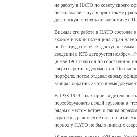
на работу в НАТО по совету своего о
несколько лет спустя будет также рук
докторскую степень по экономике в П
Вначале его работа в НАТО состояла в
экономический потенциал стран-членов
он без труда получает доступ к самым
сведений в КГБ датируется ноябрем 195
(в мае 1961 года) он по собственной и
сверхсекретных документов. Он вынос
портфеле, потом отдавал своему офице
забирал обратно. За это время докуме
В 1958-1959 годах производительность
переоборудовать целый грузовик в "т
рядом с местом встреч и таким образом
стратегия, равновесие сил, политиче
период у НАТО не было никаких секре
15 лет спустя, в июне 1975 года, Хэмб