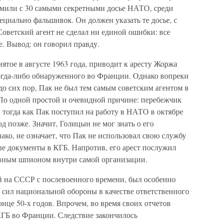
мили с 30 самыми секретными досье НАТО, среди
циально фальшивок. Он должен указать те досье, с
оветский агент не сделал ни единой ошибки: все
 Вывод: он говорил правду.
ятое в августе 1963 года, приводит к аресту Жоржа
когда-либо обнаруженного во Франции. Однако вопреки
до сих пор, Пак не был тем самым советским агентом в
По одной простой и очевидной причине: перебежчик
а, тогда как Пак поступил на работу в НАТО в октябре
д позже. Значит, Голицын не мог знать о его
ако, не означает, что Пак не использовал свою службу
е документы в КГБ. Напротив, его арест послужил
тивным шпионом внутри самой организации.
 на СССР с послевоенного времени, был особенно
е сил национальной обороны в качестве ответственного
нце 50-х годов. Впрочем, во время своих отчетов
КГБ во Франции. Следствие закончилось