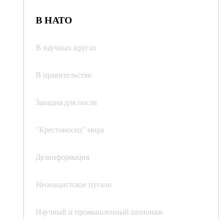
В НАТО
В научных кругах
В правительстве
Западня для посла
"Крестоносец" мира
Дезинформация
Неонацистское пугало
Научный и промышленный шпионаж