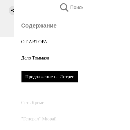
Поиск
Содержание
ОТ АВТОРА
Дело Томмази
Продолжение на Литрес
Сеть Креме
"Генерал" Мюрай