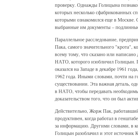
проверку. Однажды Голицына познако
которых несколько сфабрикованных спе
которыми ознакомился еще в Москве. С
выбранные им документы – подлинные.
Параллельное расследование, предприн
Пака, самого значительного "крота", 
всему тому, что сказано или написано 
НАТО, которого изобличил Голицын. 
оказался на Западе в декабре 1961 год
1962 года. Иными словами, почти на го
существовании. Эта важная деталь, одн
в НАТО, чтобы передавать необходимы
доказательством того, что он был ак
Действительно, Жорж Пак, работавший
продуктивен, когда работал в генштаб
за информацию. Другими словами, в ко
Голицын разоблачил и этот источник 