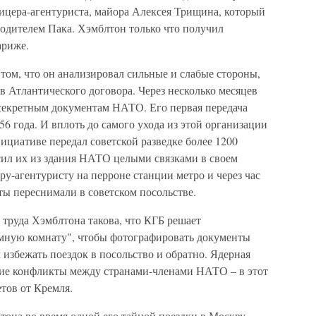
фицера-агентуриста, майора Алексея Трищина, который
оводителем Пака. Хэмблтон только что получил
ариже.
 том, что он анализировал сильные и слабые стороны,
 Атлантического договора. Через несколько месяцев
 секретным документам НАТО. Его первая передача
6 года. И вплоть до самого ухода из этой организации
нициативе передал советской разведке более 1200
ил их из здания НАТО целыми связками в своем
ру-агентуристу на перроне станции метро и через час
нты переснимали в советском посольстве.
 труда Хэмблтона такова, что КГБ решает
емную комнату", чтобы фотографировать документы
 избежать поездок в посольство и обратно. Ядерная
ские конфликты между странами-членами НАТО – в этот
тов от Кремля.
лтона во время одной его тайной поездки в Москву