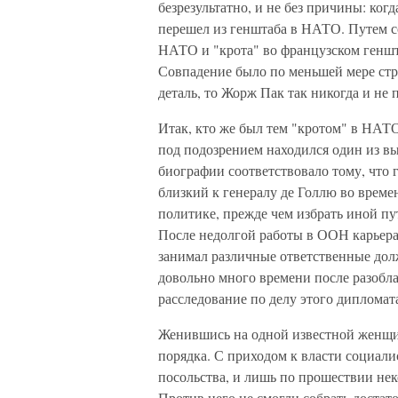
безрезультатно, и не без причины: ког
перешел из генштаба в НАТО. Путем со
НАТО и "крота" во французском геншт
Совпадение было по меньшей мере стр
деталь, то Жорж Пак так никогда и не 
Итак, кто же был тем "кротом" в НАТО
под подозрением находился один из в
биографии соответствовало тому, что 
близкий к генералу де Голлю во време
политике, прежде чем избрать иной пу
После недолгой работы в ООН карьера
занимал различные ответственные дол
довольно много времени после разобла
расследование по делу этого дипломат
Женившись на одной известной женщин
порядка. С приходом к власти социали
посольства, и лишь по прошествии не
Против него не смогли собрать достат