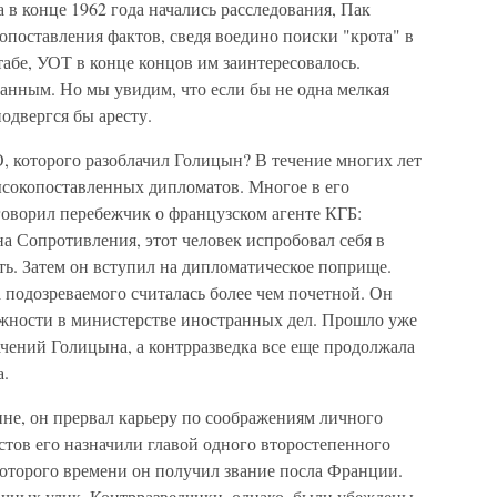
да в конце 1962 года начались расследования, Пак
поставления фактов, сведя воедино поиски "крота" в
абе, УОТ в конце концов им заинтересовалось.
анным. Но мы увидим, что если бы не одна мелкая
подвергся бы аресту.
, которого разоблачил Голицын? В течение многих лет
ысокопоставленных дипломатов. Многое в его
говорил перебежчик о французском агенте КГБ:
на Сопротивления, этот человек испробовал себя в
ть. Затем он вступил на дипломатическое поприще.
 подозреваемого считалась более чем почетной. Он
жности в министерстве иностранных дел. Прошло уже
чений Голицына, а контрразведка все еще продолжала
а.
е, он прервал карьеру по соображениям личного
стов его назначили главой одного второстепенного
которого времени он получил звание посла Франции.
очных улик. Контрразведчики, однако, были убеждены