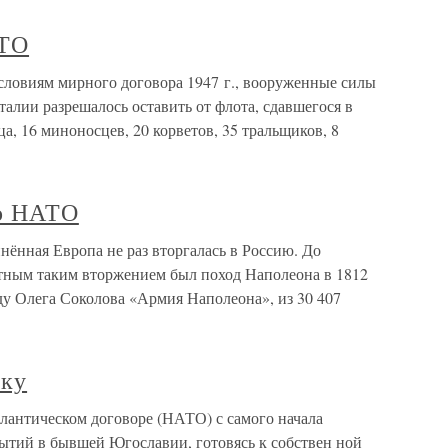
АТО
словиям мирного договора 1947 г., вооруженные силы
алии разрешалось оставить от флота, сдавшегося в
нца, 16 миноносцев, 20 корветов, 35 тральщиков, 8
до НАТО
нённая Европа не раз вторгалась в Россию. До
тным таким вторжением был поход Наполеона в 1812
ду Олега Соколова «Армия Наполеона», из 30 407
жку
антическом договоре (НАТО) с самого начала
бытий в бывшей Югославии, готовясь к собствен ной